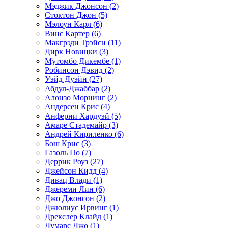
Мэджик Джонсон (2)
Стоктон Джон (5)
Мэлоун Карл (6)
Винс Картер (6)
Макгрэди Трэйси (11)
Дирк Новицки (3)
Мутомбо Дикембе (1)
Робинсон Дэвид (2)
Уэйд Дуэйн (27)
Абдул-Джаббар (2)
Алонзо Морнинг (2)
Андерсен Крис (4)
Анферни Xардуэй (5)
Амаре Стадемайр (3)
Андрей Кириленко (6)
Бош Крис (3)
Газоль По (7)
Деррик Роуз (27)
Джейсон Кидд (4)
Дивац Влади (1)
Джереми Лин (6)
Джо Джонсон (2)
Джюлиус Ирвинг (1)
Дрекслер Клайд (1)
Думарс Джо (1)