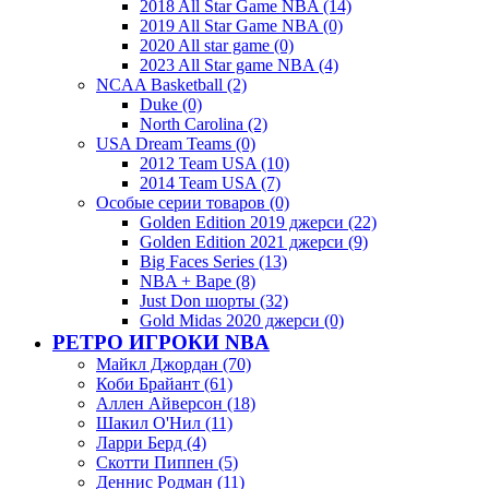
2018 All Star Game NBA (14)
2019 All Star Game NBA (0)
2020 All star game (0)
2023 All Star game NBA (4)
NCAA Basketball (2)
Duke (0)
North Carolina (2)
USA Dream Teams (0)
2012 Team USA (10)
2014 Team USA (7)
Особые серии товаров (0)
Golden Edition 2019 джерси (22)
Golden Edition 2021 джерси (9)
Big Faces Series (13)
NBA + Bape (8)
Just Don шорты (32)
Gold Midas 2020 джерси (0)
РЕТРО ИГРОКИ NBA
Майкл Джордан (70)
Коби Брайант (61)
Аллен Айверсон (18)
Шакил О'Нил (11)
Ларри Берд (4)
Скотти Пиппен (5)
Деннис Родман (11)