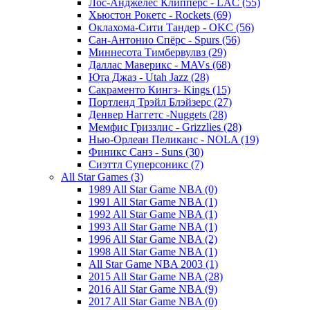
Лос-Анджелес Клипперс - LAC (55)
Хьюстон Рокетс - Rockets (69)
Оклахома-Сити Тандер - OKC (56)
Сан-Антонио Спёрс - Spurs (56)
Миннесота Тимбервулвз (29)
Даллас Маверикс - MAVs (68)
Юта Джаз - Utah Jazz (28)
Сакраменто Кингз- Kings (15)
Портленд Трэйл Блэйзерс (27)
Денвер Наггетс -Nuggets (28)
Мемфис Гриззлис - Grizzlies (28)
Нью-Орлеан Пеликанс - NOLA (19)
Финикс Санз - Suns (30)
Сиэттл Суперсоникс (7)
All Star Games (3)
1989 All Star Game NBA (0)
1991 All Star Game NBA (1)
1992 All Star Game NBA (1)
1993 All Star Game NBA (1)
1996 All Star Game NBA (2)
1998 All Star Game NBA (1)
All Star Game NBA 2003 (1)
2015 All Star Game NBA (28)
2016 All Star Game NBA (9)
2017 All Star Game NBA (0)