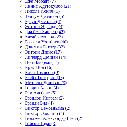
Джа Морант (7)
Яннис Адетокумбо (21)
Никола Йокич (5)
Тэйтум Джейсон (5)
Браун Джейлен (4)
Энтони Эдвардс (3)
Джеймс Харден (42)
Кауай Леонард (27)
Расселл Уэстбрук (40)
Джимми Батлер (32)
Энтони Дэвис (17)
Лиллард Дэмиан (14)
Пол Джордж (17)
Крис Пол (16)
Клей Томпсон (9)
Блейк Гриффин (13)
Митчелл Донован (9)
Гордон Аарон (4)
Бэм Адебайо (5)
Брэндон Инграм (2)
Бредли Бил (4)
Виктор Вембаньяма (2)
Виктор Оладипо (4)
Гилджес-Александер Шей (2)
Гибсон Тадж (3)