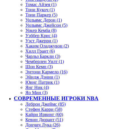
Томас Айзея (1)
Тони Кукоч (1)
Тони Паркер (5)
Уильямс Дерон (1)
Уильямс Джейсон (5)
Уокер Кемба (8)
Уэббер Крис (4)
Уэст Джерри (1)
Хаким Оладжувон (2)
Хилл Грант (6)
Чарльз Баркли (3)
Чемберлен Уилт (1)
Шон Кемп (3)
Энтони Кармело (16)
Эйндж Дэнни (1)
Юинг Патрик (1)
Янг Ник (4)
Яо Мин (3)
СОВРЕМЕННЫЕ ИГРОКИ NBA
Леброн Джеймс (85)
Стефен Карри (58)
Кайри Ирвинг (60)
Кевин Дюрант (51)
Дончич Лука (26)