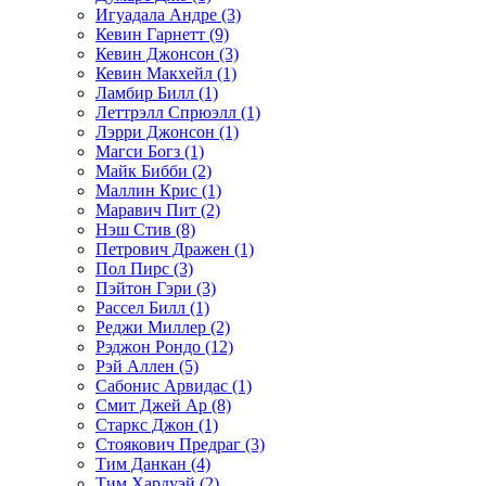
Игуадала Андре (3)
Кевин Гарнетт (9)
Кевин Джонсон (3)
Кевин Макхейл (1)
Ламбир Билл (1)
Леттрэлл Спрюэлл (1)
Лэрри Джонсон (1)
Магси Богз (1)
Майк Бибби (2)
Маллин Крис (1)
Маравич Пит (2)
Нэш Стив (8)
Петрович Дражен (1)
Пол Пирс (3)
Пэйтон Гэри (3)
Рассел Билл (1)
Реджи Миллер (2)
Рэджон Рондо (12)
Рэй Аллен (5)
Сабонис Арвидас (1)
Смит Джей Ар (8)
Старкс Джон (1)
Стоякович Предраг (3)
Тим Данкан (4)
Тим Хардуэй (2)