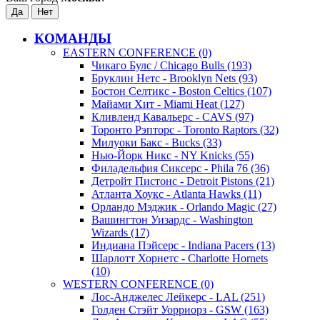
КОМАНДЫ
EASTERN CONFERENCE (0)
Чикаго Булс / Chicago Bulls (193)
Бруклин Нетс - Brooklyn Nets (93)
Бостон Селтикс - Boston Celtics (107)
Майами Хит - Miami Heat (127)
Кливленд Кавальерс - CAVS (97)
Торонто Рэпторс - Toronto Raptors (32)
Милуоки Бакс - Bucks (33)
Нью-Йорк Никс - NY Knicks (55)
Филадельфия Сиксерс - Phila 76 (36)
Детройт Пистонс - Detroit Pistons (21)
Атланта Хоукс - Atlanta Hawks (11)
Орландо Мэджик - Orlando Magic (27)
Вашингтон Уизардс - Washington
Wizards (17)
Индиана Пэйсерс - Indiana Pacers (13)
Шарлотт Хорнетс - Charlotte Hornets
(10)
WESTERN CONFERENCE (0)
Лос-Анджелес Лейкерс - LAL (251)
Голден Стэйт Уорриорз - GSW (163)