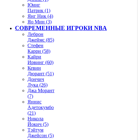
Юинг
Патрик (1)
Янг Ник (4)
Яо Мин (3)
СОВРЕМЕННЫЕ ИГРОКИ NBA
Леброн
Джеймс (85)
Стефен
Карри (58)
Кайри
Ирвинг (60)
Кевин
Дюрант (51)
Дончич
Лука (26)
Джа Морант
(7)
Яннис
Адетокумбо
(21)
Никола
Йокич (5)
Тэйтум
Джейсон (5)