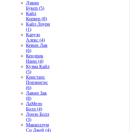
Дэвин
Букер (5)
Кайл
Корвер (8)
Кайл Лоури
(1)
Карузо
Алекс (4)
Кевин Лав
(6)
Кендрик
Нанн (4)
Кузма Кайл
(5)
Кристапс
Порзингис
(6)
Лавин Зак
(8)
ЛаМело
Болл (4)
Лонзо Болл
(3)
Макколлум
Си Джей (4)