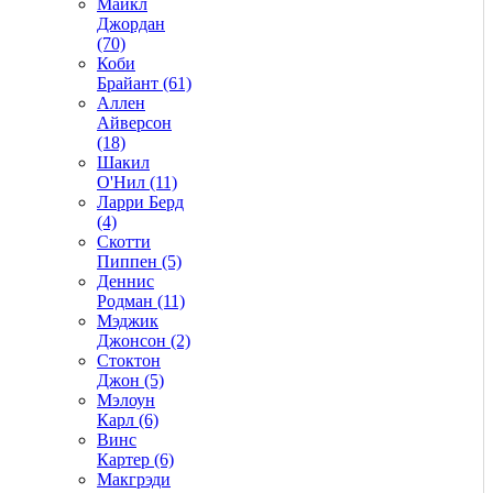
Майкл
Джордан
(70)
Коби
Брайант (61)
Аллен
Айверсон
(18)
Шакил
О'Нил (11)
Ларри Берд
(4)
Скотти
Пиппен (5)
Деннис
Родман (11)
Мэджик
Джонсон (2)
Стоктон
Джон (5)
Мэлоун
Карл (6)
Винс
Картер (6)
Макгрэди