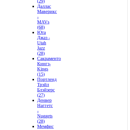
(29)
Даллас
Маверикс
-
MAVs
(68)
Юта
Джаз -
Utah
Jazz
(28)
Сакраменто
Кингз-
Kings
(15)
Портленд
Трэйл
Блэйзерс
(27)
Денвер
Наггетс
-
Nuggets
(28)
Мемфис