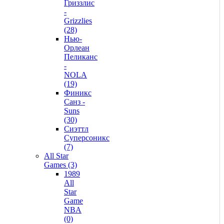
Гриззлис
-
Grizzlies
(28)
Нью-
Орлеан
Пеликанс
-
NOLA
(19)
Финикс
Санз -
Suns
(30)
Сиэттл
Суперсоникс
(7)
All Star
Games (3)
1989
All
Star
Game
NBA
(0)