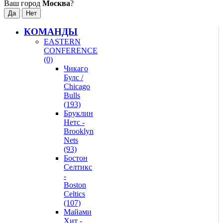
Ваш город
Москва
?
КОМАНДЫ
EASTERN
CONFERENCE
(0)
Чикаго
Булс /
Chicago
Bulls
(193)
Бруклин
Нетс -
Brooklyn
Nets
(93)
Бостон
Селтикс
-
Boston
Celtics
(107)
Майами
Хит -