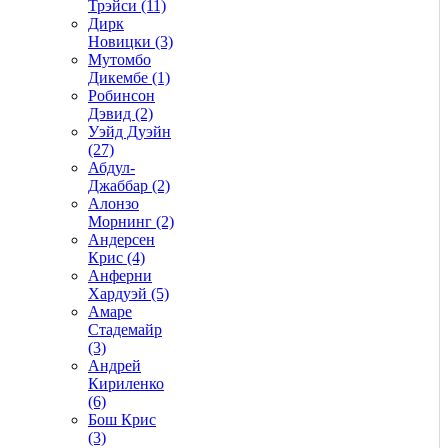
Трэйси (11)
Дирк
Новицки (3)
Мутомбо
Дикембе (1)
Робинсон
Дэвид (2)
Уэйд Дуэйн
(27)
Абдул-
Джаббар (2)
Алонзо
Морнинг (2)
Андерсен
Крис (4)
Анферни
Xардуэй (5)
Амаре
Стадемайр
(3)
Андрей
Кириленко
(6)
Бош Крис
(3)