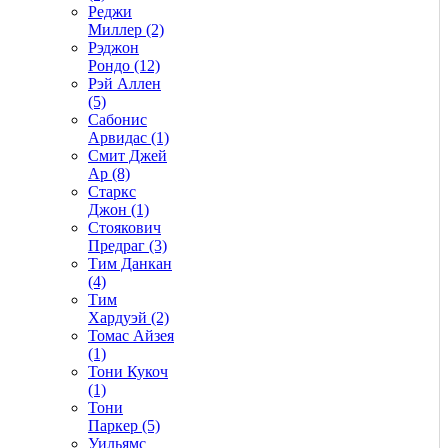
Реджи
Миллер (2)
Рэджон
Рондо (12)
Рэй Аллен
(5)
Сабонис
Арвидас (1)
Смит Джей
Ар (8)
Старкс
Джон (1)
Стоякович
Предраг (3)
Тим Данкан
(4)
Тим
Хардуэй (2)
Томас Айзея
(1)
Тони Кукоч
(1)
Тони
Паркер (5)
Уильямс