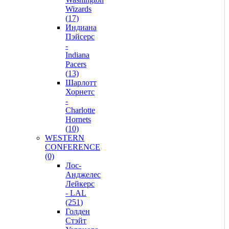
Wizards
(17)
Индиана
Пэйсерс
-
Indiana
Pacers
(13)
Шарлотт
Хорнетс
-
Charlotte
Hornets
(10)
WESTERN
CONFERENCE
(0)
Лос-
Анджелес
Лейкерс
- LAL
(251)
Голден
Стэйт