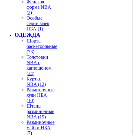
Женская
форма NBA
(2)
Особые
серии маек
НБА (1)
ОДЕЖДА
Шорты
баскетбольные
(33)
Толстовки
NBA с
капюшоном
(34)
Куртки
NBA (12)
Разминочные
худи НБА
(10)
Штаны
разминочные
NBA (19)
Разминочные
майки НБА
(7)