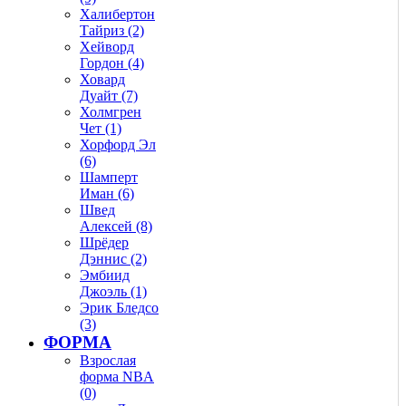
Халибертон
Тайриз (2)
Хейворд
Гордон (4)
Ховард
Дуайт (7)
Холмгрен
Чет (1)
Хорфорд Эл
(6)
Шамперт
Иман (6)
Швед
Алексей (8)
Шрёдер
Дэннис (2)
Эмбиид
Джоэль (1)
Эрик Бледсо
(3)
ФОРМА
Взрослая
форма NBA
(0)