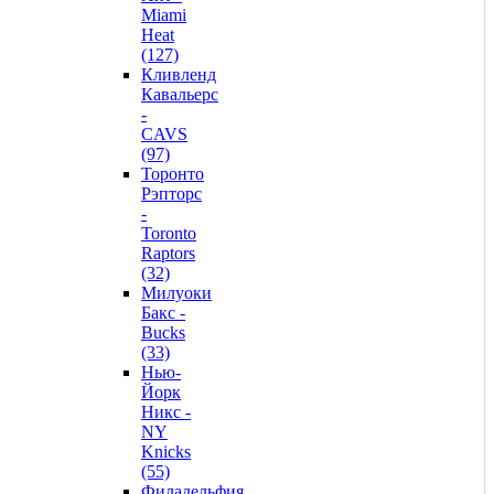
Miami
Heat
(127)
Кливленд
Кавальерс
-
CAVS
(97)
Торонто
Рэпторс
-
Toronto
Raptors
(32)
Милуоки
Бакс -
Bucks
(33)
Нью-
Йорк
Никс -
NY
Knicks
(55)
Филадельфия