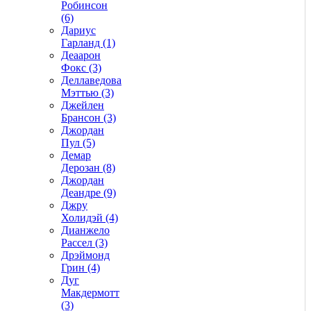
Робинсон
(6)
Дариус
Гарланд (1)
Деаарон
Фокс (3)
Деллаведова
Мэттью (3)
Джейлен
Брансон (3)
Джордан
Пул (5)
Демар
Дерозан (8)
Джордан
Деандре (9)
Джру
Холидэй (4)
Дианжело
Рассел (3)
Дрэймонд
Грин (4)
Дуг
Макдермотт
(3)