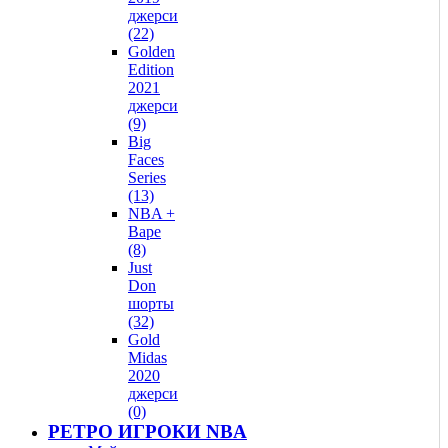
джерси
(22)
Golden
Edition
2021
джерси
(9)
Big
Faces
Series
(13)
NBA +
Bape
(8)
Just
Don
шорты
(32)
Gold
Midas
2020
джерси
(0)
РЕТРО ИГРОКИ NBA