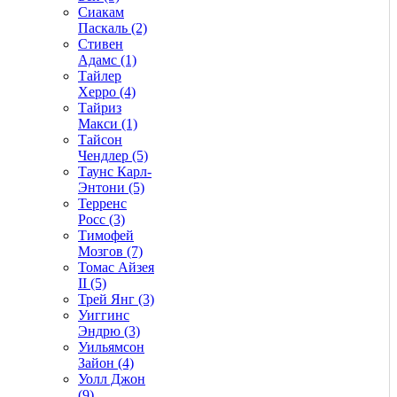
Сиакам
Паскаль (2)
Стивен
Адамс (1)
Тайлер
Херро (4)
Тайриз
Макси (1)
Тайсон
Чендлер (5)
Таунс Карл-
Энтони (5)
Терренс
Росс (3)
Тимофей
Мозгов (7)
Томас Айзея
II (5)
Трей Янг (3)
Уиггинс
Эндрю (3)
Уильямсон
Зайон (4)
Уолл Джон
(9)