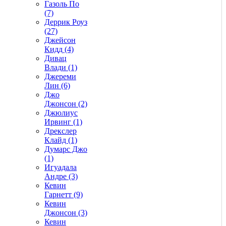
Газоль По
(7)
Деррик Роуз
(27)
Джейсон
Кидд (4)
Дивац
Влади (1)
Джереми
Лин (6)
Джо
Джонсон (2)
Джюлиус
Ирвинг (1)
Дрекслер
Клайд (1)
Думарс Джо
(1)
Игуадала
Андре (3)
Кевин
Гарнетт (9)
Кевин
Джонсон (3)
Кевин