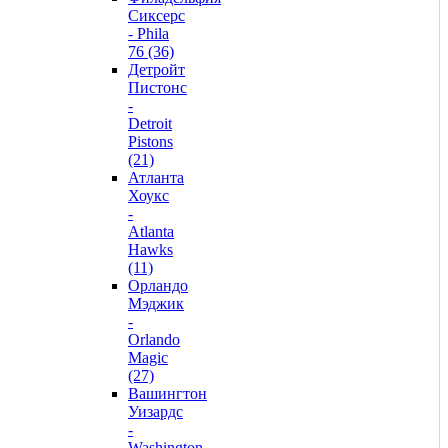
Сиксерс
- Phila
76 (36)
Детройт
Пистонс
-
Detroit
Pistons
(21)
Атланта
Хоукс
-
Atlanta
Hawks
(11)
Орландо
Мэджик
-
Orlando
Magic
(27)
Вашингтон
Уизардс
-
Washington