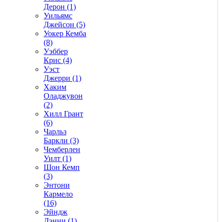
Дерон (1)
Уильямс
Джейсон (5)
Уокер Кемба
(8)
Уэббер
Крис (4)
Уэст
Джерри (1)
Хаким
Оладжувон
(2)
Хилл Грант
(6)
Чарльз
Баркли (3)
Чемберлен
Уилт (1)
Шон Кемп
(3)
Энтони
Кармело
(16)
Эйндж
Дэнни (1)