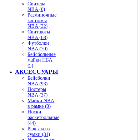
Свитера
NBA (0)
Разминочные
костюмы
NBA (32)
Свитшоты
NBA (68)
Футболки
NBA (70)
Бейсбольные
майки НБА
(5)
АКСЕССУАРЫ
Бейсболки
NBA (93)
Постеры
NBA (37)
Майки NBA
в рамке (0)
Носки
баскетбольные
(44)
Рюкзаки и
сумки (31)
Игрушечные