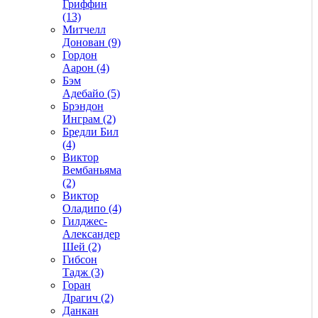
Гриффин
(13)
Митчелл
Донован (9)
Гордон
Аарон (4)
Бэм
Адебайо (5)
Брэндон
Инграм (2)
Бредли Бил
(4)
Виктор
Вембаньяма
(2)
Виктор
Оладипо (4)
Гилджес-
Александер
Шей (2)
Гибсон
Тадж (3)
Горан
Драгич (2)
Данкан