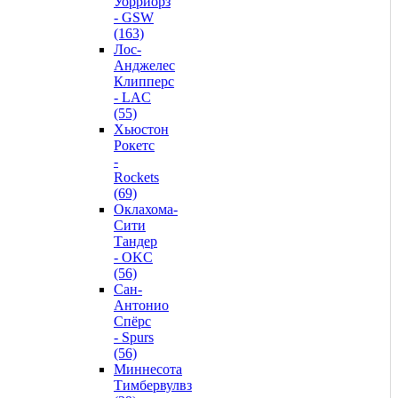
Уорриорз
- GSW
(163)
Лос-
Анджелес
Клипперс
- LAC
(55)
Хьюстон
Рокетс
-
Rockets
(69)
Оклахома-
Сити
Тандер
- OKC
(56)
Сан-
Антонио
Спёрс
- Spurs
(56)
Миннесота
Тимбервулвз