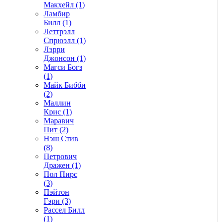
Макхейл (1)
Ламбир
Билл (1)
Леттрэлл
Спрюэлл (1)
Лэрри
Джонсон (1)
Магси Богз
(1)
Майк Бибби
(2)
Маллин
Крис (1)
Маравич
Пит (2)
Нэш Стив
(8)
Петрович
Дражен (1)
Пол Пирс
(3)
Пэйтон
Гэри (3)
Рассел Билл
(1)