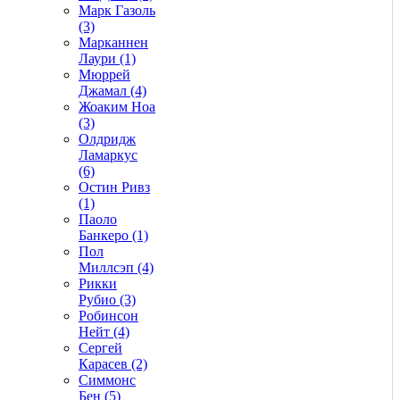
Марк Газоль
(3)
Марканнен
Лаури (1)
Мюррей
Джамал (4)
Жоаким Ноа
(3)
Олдридж
Ламаркус
(6)
Остин Ривз
(1)
Паоло
Банкеро (1)
Пол
Миллсэп (4)
Рикки
Рубио (3)
Робинсон
Нейт (4)
Сергей
Карасев (2)
Симмонс
Бен (5)