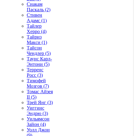
Сиакам
Паскаль (2)
Стивен
Адамс (1)
Тайлер
Херро (4)
Тайриз
Макси (1)
Тайсон
Чендлер (5)
Таунс Карл-
Энтони (5)
Терренс
Росс (3)
Тимофей
Мозгов (7)
Томас Айзея
II (5)
Трей Янг (3)
Уиггинс
Эндрю (3)
Уильямсон
Зайон (4)
Уолл Джон
(9)