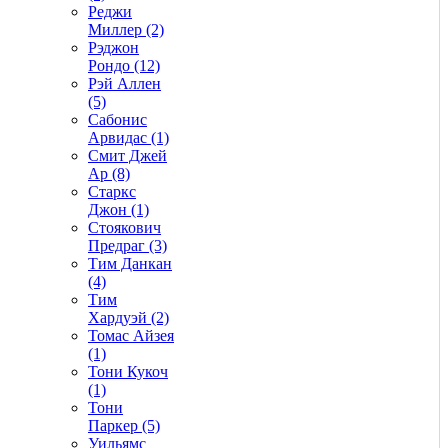
Реджи
Миллер (2)
Рэджон
Рондо (12)
Рэй Аллен
(5)
Сабонис
Арвидас (1)
Смит Джей
Ар (8)
Старкс
Джон (1)
Стоякович
Предраг (3)
Тим Данкан
(4)
Тим
Хардуэй (2)
Томас Айзея
(1)
Тони Кукоч
(1)
Тони
Паркер (5)
Уильямс