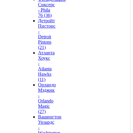
Сиксерс
- Phila
76 (36)
Детройт
Пистонс
-
Detroit
Pistons
(21)
Атланта
Хоукс
-
Atlanta
Hawks
(11)
Орландо
Мэджик
-
Orlando
Magic
(27)
Вашингтон
Уизардс
-
Washington