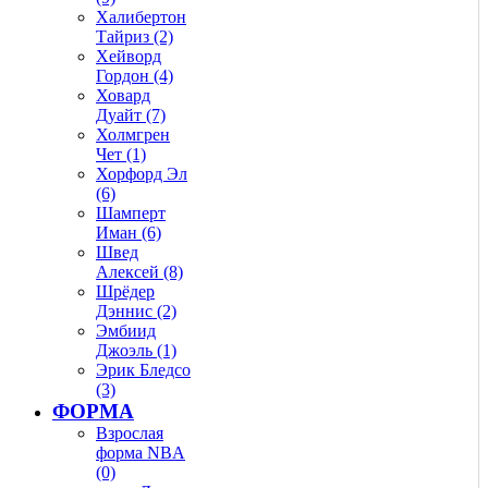
Халибертон
Тайриз (2)
Хейворд
Гордон (4)
Ховард
Дуайт (7)
Холмгрен
Чет (1)
Хорфорд Эл
(6)
Шамперт
Иман (6)
Швед
Алексей (8)
Шрёдер
Дэннис (2)
Эмбиид
Джоэль (1)
Эрик Бледсо
(3)
ФОРМА
Взрослая
форма NBA
(0)