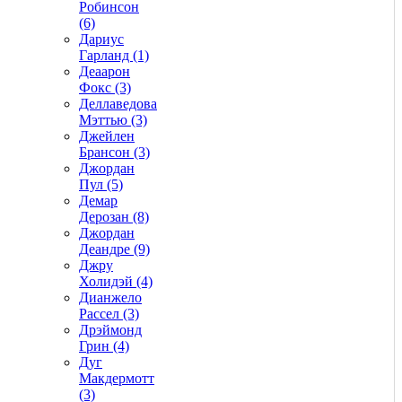
Робинсон
(6)
Дариус
Гарланд (1)
Деаарон
Фокс (3)
Деллаведова
Мэттью (3)
Джейлен
Брансон (3)
Джордан
Пул (5)
Демар
Дерозан (8)
Джордан
Деандре (9)
Джру
Холидэй (4)
Дианжело
Рассел (3)
Дрэймонд
Грин (4)
Дуг
Макдермотт
(3)