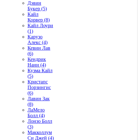
Дэвин
Букер (5)
Кайл
Корвер (8)
Кайл Лоури
(1)
Карузо
Алекс (4)
Кевин Лав
(6)
Кендрик
Нанн (4)
Кузма Кайл
(5)
Кристапс
Порзингис
(6)
Лавин Зак
(8)
ЛаМело
Болл (4)
Лонзо Болл
(3)
Макколлум
Си Джей (4)