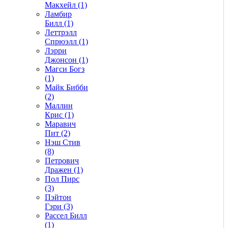
Макхейл (1)
Ламбир
Билл (1)
Леттрэлл
Спрюэлл (1)
Лэрри
Джонсон (1)
Магси Богз
(1)
Майк Бибби
(2)
Маллин
Крис (1)
Маравич
Пит (2)
Нэш Стив
(8)
Петрович
Дражен (1)
Пол Пирс
(3)
Пэйтон
Гэри (3)
Рассел Билл
(1)