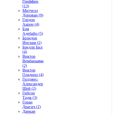
Гриффин
(13)
Митчелл
Донован (9)
Гордон
Аарон (4)
Бэм
Адебайо (5)
Брэндон
Инграм (2)
Бредли Бил
(4)
Виктор
Вембаньяма
(2)
Виктор
Оладипо (4)
Гилджес-
Александер
Шей (2)
Гибсон
Тадж (3)
Горан
Драгич (2)
Данкан