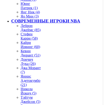
Юинг
Патрик (1)
Янг Ник (4)
Яо Мин (3)
СОВРЕМЕННЫЕ ИГРОКИ NBA
Леброн
Джеймс (85)
Стефен
Карри (58)
Кайри
Ирвинг (60)
Кевин
Дюрант (51)
Дончич
Лука (26)
Джа Морант
(7)
Яннис
Адетокумбо
(21)
Никола
Йокич (5)
Тэйтум
Джейсон (5)