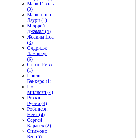
Марк Газоль
(3)
Марканнен
Лаури (1)
Мюррей
Джамал (4)
Жоаким Ноа
(3)
Олдридж
Ламаркус
(6)
Остин Ривз
(1)
Паоло
Банкеро (1)
Пол
Миллсэп (4)
Рикки
Рубио (3)
Робинсон
Нейт (4)
Сергей
Карасев (2)
Симмонс
Бен (5)