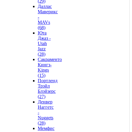
(29)
Даллас
Маверикс
-
MAVs
(68)
Юта
Джаз -
Utah
Jazz
(28)
Сакраменто
Кингз-
Kings
(15)
Портленд
Трэйл
Блэйзерс
(27)
Денвер
Наггетс
-
Nuggets
(28)
Мемфис