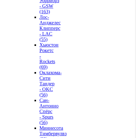
Уорриорз
- GSW
(163)
Лос-
Анджелес
Клипперс
- LAC
(55)
Хьюстон
Рокетс
-
Rockets
(69)
Оклахома-
Сити
Тандер
- OKC
(56)
Сан-
Антонио
Спёрс
- Spurs
(56)
Миннесота
Тимбервулвз