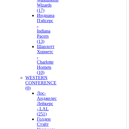
Wizards
(17)
Индиана
Пэйсерс
-
Indiana
Pacers
(13)
Шарлотт
Хорнетс
-
Charlotte
Hornets
(10)
WESTERN
CONFERENCE
(0)
Лос-
Анджелес
Лейкерс
- LAL
(251)
Голден
Стэйт