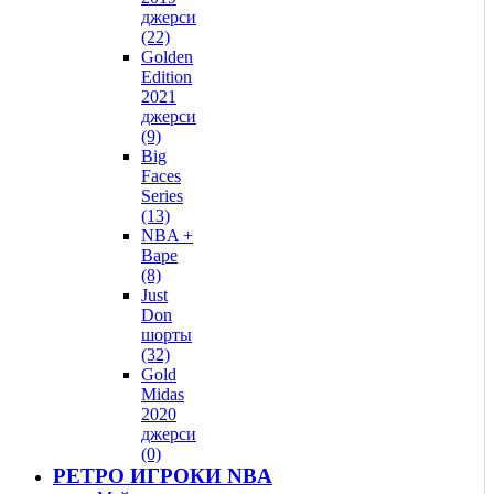
джерси
(22)
Golden
Edition
2021
джерси
(9)
Big
Faces
Series
(13)
NBA +
Bape
(8)
Just
Don
шорты
(32)
Gold
Midas
2020
джерси
(0)
РЕТРО ИГРОКИ NBA