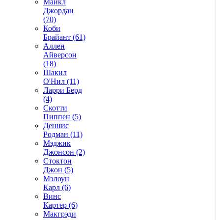
Майкл
Джордан
(70)
Коби
Брайант (61)
Аллен
Айверсон
(18)
Шакил
О'Нил (11)
Ларри Берд
(4)
Скотти
Пиппен (5)
Деннис
Родман (11)
Мэджик
Джонсон (2)
Стоктон
Джон (5)
Мэлоун
Карл (6)
Винс
Картер (6)
Макгрэди