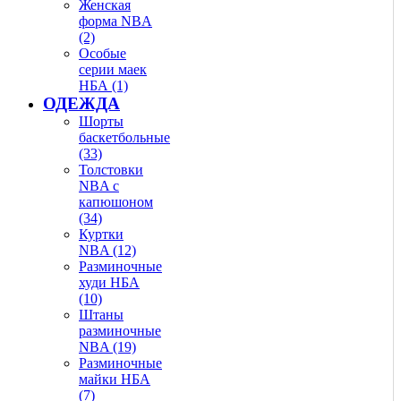
Женская
форма NBA
(2)
Особые
серии маек
НБА (1)
ОДЕЖДА
Шорты
баскетбольные
(33)
Толстовки
NBA с
капюшоном
(34)
Куртки
NBA (12)
Разминочные
худи НБА
(10)
Штаны
разминочные
NBA (19)
Разминочные
майки НБА
(7)