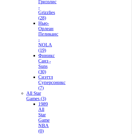
Гриззлис
-
Grizzlies
(28)
Нью-
Орлеан
Пеликанс
-
NOLA
(19)
Финикс
Санз -
Suns
(30)
Сиэттл
Суперсоникс
(7)
All Star
Games (3)
1989
All
Star
Game
NBA
(0)