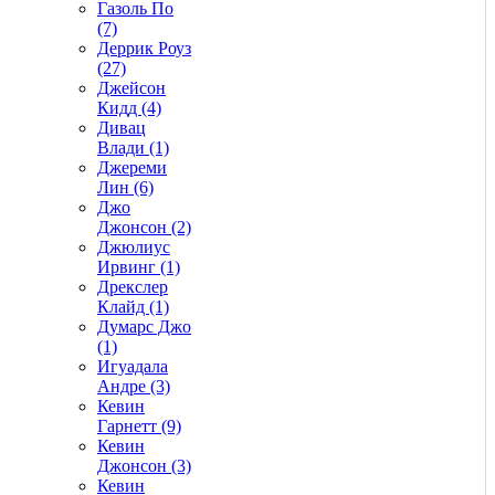
Газоль По
(7)
Деррик Роуз
(27)
Джейсон
Кидд (4)
Дивац
Влади (1)
Джереми
Лин (6)
Джо
Джонсон (2)
Джюлиус
Ирвинг (1)
Дрекслер
Клайд (1)
Думарс Джо
(1)
Игуадала
Андре (3)
Кевин
Гарнетт (9)
Кевин
Джонсон (3)
Кевин