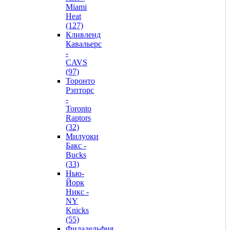
Miami
Heat
(127)
Кливленд
Кавальерс
-
CAVS
(97)
Торонто
Рэпторс
-
Toronto
Raptors
(32)
Милуоки
Бакс -
Bucks
(33)
Нью-
Йорк
Никс -
NY
Knicks
(55)
Филадельфия