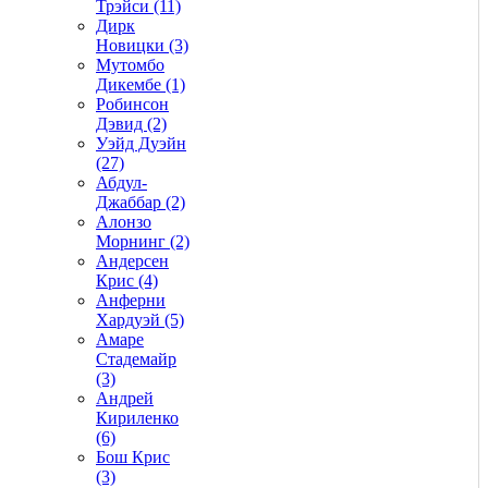
Трэйси (11)
Дирк
Новицки (3)
Мутомбо
Дикембе (1)
Робинсон
Дэвид (2)
Уэйд Дуэйн
(27)
Абдул-
Джаббар (2)
Алонзо
Морнинг (2)
Андерсен
Крис (4)
Анферни
Xардуэй (5)
Амаре
Стадемайр
(3)
Андрей
Кириленко
(6)
Бош Крис
(3)