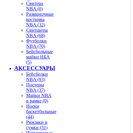
Свитера
NBA (0)
Разминочные
костюмы
NBA (32)
Свитшоты
NBA (68)
Футболки
NBA (70)
Бейсбольные
майки НБА
(5)
АКСЕССУАРЫ
Бейсболки
NBA (93)
Постеры
NBA (37)
Майки NBA
в рамке (0)
Носки
баскетбольные
(44)
Рюкзаки и
сумки (31)
Игрушечные