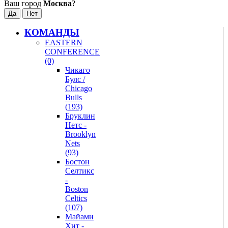
Ваш город
Москва
?
КОМАНДЫ
EASTERN
CONFERENCE
(0)
Чикаго
Булс /
Chicago
Bulls
(193)
Бруклин
Нетс -
Brooklyn
Nets
(93)
Бостон
Селтикс
-
Boston
Celtics
(107)
Майами
Хит -