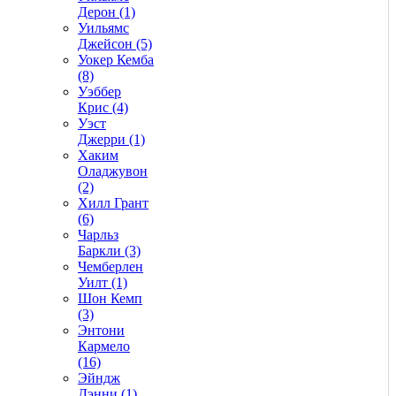
Дерон (1)
Уильямс
Джейсон (5)
Уокер Кемба
(8)
Уэббер
Крис (4)
Уэст
Джерри (1)
Хаким
Оладжувон
(2)
Хилл Грант
(6)
Чарльз
Баркли (3)
Чемберлен
Уилт (1)
Шон Кемп
(3)
Энтони
Кармело
(16)
Эйндж
Дэнни (1)