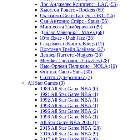
Лос-Анджелес Клипперс - LAC (55)
Хьюстон Рокетс - Rockets (69)
Оклахома-Сити Тандер - OKC (56)
Сан-Антонио Спёрс - Spurs (56)
Миннесота Тимбервулвз (29)
Даллас Маверикс - MAVs (68)
Юта Джаз - Utah Jazz (28)
Сакраменто Кингз- Kings (15)
Портленд Трэйл Блэйзерс (27)
Денвер Наггетс -Nuggets (28)
Мемфис Гриззлис - Grizzlies (28)
Нью-Орлеан Пеликанс - NOLA (19)
Финикс Санз - Suns (30)
Сиэттл Суперсоникс (7)
All Star Games (3)
1989 All Star Game NBA (0)
1991 All Star Game NBA (1)
1992 All Star Game NBA (1)
1993 All Star Game NBA (1)
1996 All Star Game NBA (2)
1998 All Star Game NBA (1)
All Star Game NBA 2003 (1)
2015 All Star Game NBA (28)
2016 All Star Game NBA (9)
2017 All Star Game NBA (0)