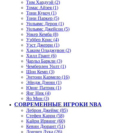
Тим Хардуэй (2)
Томас Айзея (1)
Тони Кукоч (1)
Тони Паркер (5)
Уильямс Дерон (1)
Уильямс Джейсон (5)
Уокер Кемба (8)
Уэббер Крис (4)
Уэст Джерри (1)
Хаким Оладжувон (2)
Хилл Грант (6)
Чарльз Баркли (3)
Чемберлен Уилт (1)
Шон Кемп (3)
Энтони Кармело (16)
Эйндж Дэнни (1)
Юинг Патрик (1)
Янг Ник (4)
Яо Мин (3)
СОВРЕМЕННЫЕ ИГРОКИ NBA
Леброн Джеймс (85)
Стефен Карри (58)
Кайри Ирвинг (60)
Кевин Дюрант (51)
Дончич Лука (26)