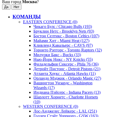
Ваш город
Москва
?
КОМАНДЫ
EASTERN CONFERENCE (0)
Чикаго Булс / Chicago Bulls (193)
Бруклин Нетс - Brooklyn Nets (93)
Бостон Селтикс - Boston Celtics (107)
Майами Хит - Miami Heat (127)
Кливленд Кавальерс - CAVS (97)
Торонто Рэпторс - Toronto Raptors (32)
Милуоки Бакс - Bucks (33)
Нью-Йорк Никс - NY Knicks (55)
Филадельфия Сиксерс - Phila 76 (36)
Детройт Пистонс - Detroit Pistons (21)
Атланта Хоукс - Atlanta Hawks (11)
Орландо Мэджик - Orlando Magic (27)
Вашингтон Уизардс - Washington
Wizards (17)
Индиана Пэйсерс - Indiana Pacers (13)
Шарлотт Хорнетс - Charlotte Hornets
(10)
WESTERN CONFERENCE (0)
Лос-Анджелес Лейкерс - LAL (251)
Голден Стэйт Уорриорз - GSW (163)