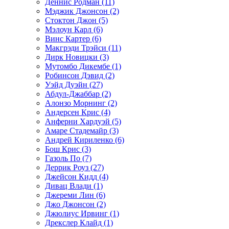
Деннис Родман (11)
Мэджик Джонсон (2)
Стоктон Джон (5)
Мэлоун Карл (6)
Винс Картер (6)
Макгрэди Трэйси (11)
Дирк Новицки (3)
Мутомбо Дикембе (1)
Робинсон Дэвид (2)
Уэйд Дуэйн (27)
Абдул-Джаббар (2)
Алонзо Морнинг (2)
Андерсен Крис (4)
Анферни Xардуэй (5)
Амаре Стадемайр (3)
Андрей Кириленко (6)
Бош Крис (3)
Газоль По (7)
Деррик Роуз (27)
Джейсон Кидд (4)
Дивац Влади (1)
Джереми Лин (6)
Джо Джонсон (2)
Джюлиус Ирвинг (1)
Дрекслер Клайд (1)