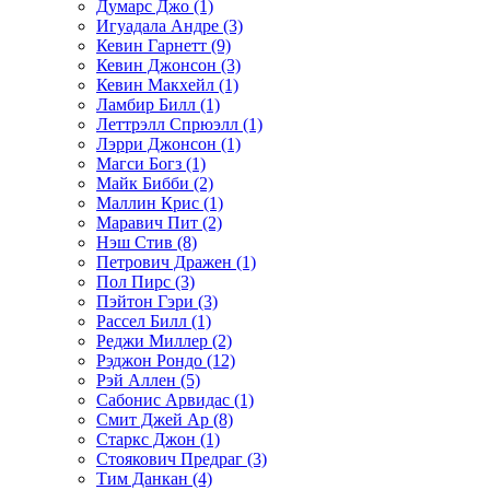
Думарс Джо (1)
Игуадала Андре (3)
Кевин Гарнетт (9)
Кевин Джонсон (3)
Кевин Макхейл (1)
Ламбир Билл (1)
Леттрэлл Спрюэлл (1)
Лэрри Джонсон (1)
Магси Богз (1)
Майк Бибби (2)
Маллин Крис (1)
Маравич Пит (2)
Нэш Стив (8)
Петрович Дражен (1)
Пол Пирс (3)
Пэйтон Гэри (3)
Рассел Билл (1)
Реджи Миллер (2)
Рэджон Рондо (12)
Рэй Аллен (5)
Сабонис Арвидас (1)
Смит Джей Ар (8)
Старкс Джон (1)
Стоякович Предраг (3)
Тим Данкан (4)