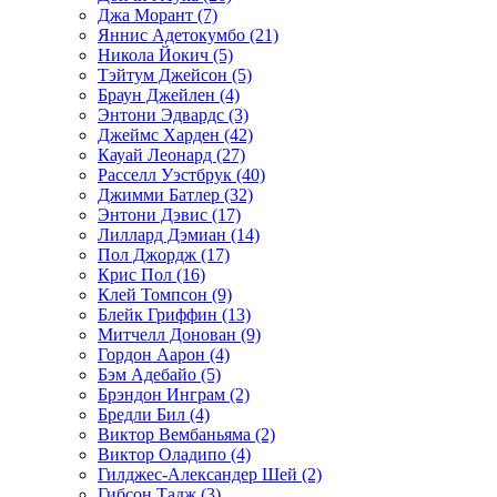
Джа Морант (7)
Яннис Адетокумбо (21)
Никола Йокич (5)
Тэйтум Джейсон (5)
Браун Джейлен (4)
Энтони Эдвардс (3)
Джеймс Харден (42)
Кауай Леонард (27)
Расселл Уэстбрук (40)
Джимми Батлер (32)
Энтони Дэвис (17)
Лиллард Дэмиан (14)
Пол Джордж (17)
Крис Пол (16)
Клей Томпсон (9)
Блейк Гриффин (13)
Митчелл Донован (9)
Гордон Аарон (4)
Бэм Адебайо (5)
Брэндон Инграм (2)
Бредли Бил (4)
Виктор Вембаньяма (2)
Виктор Оладипо (4)
Гилджес-Александер Шей (2)
Гибсон Тадж (3)