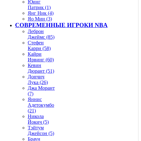
Юинг
Патрик (1)
Янг Ник (4)
Яо Мин (3)
СОВРЕМЕННЫЕ ИГРОКИ NBA
Леброн
Джеймс (85)
Стефен
Карри (58)
Кайри
Ирвинг (60)
Кевин
Дюрант (51)
Дончич
Лука (26)
Джа Морант
(7)
Яннис
Адетокумбо
(21)
Никола
Йокич (5)
Тэйтум
Джейсон (5)
Браун