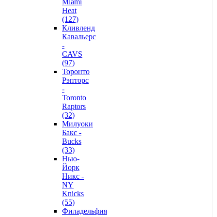
Miami
Heat
(127)
Кливленд
Кавальерс
-
CAVS
(97)
Торонто
Рэпторс
-
Toronto
Raptors
(32)
Милуоки
Бакс -
Bucks
(33)
Нью-
Йорк
Никс -
NY
Knicks
(55)
Филадельфия