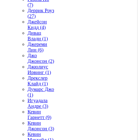
(7)
Деррик Роуз
(27)
Джейсон
Кидд (4)
Дивац
Влади (1)
Джереми
Лин (6)
Джо
Джонсон (2)
Джюлиус
Ирвинг (1)
Дрекслер
Клайд (1)
Думарс Джо
(1)
Игуадала
Андре (3)
Кевин
Гарнетт (9)
Кевин
Джонсон (3)
Кевин
Макхейл (1)