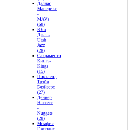
Даллас
Маверикс
-
MAVs
(68)
Юта
Джаз -
Utah
Jazz
(28)
Сакраменто
Кингз-
Kings
(15)
Портленд
Трэйл
Блэйзерс
(27)
Денвер
Наггетс
-
Nuggets
(28)
Мемфис
Гриззлис