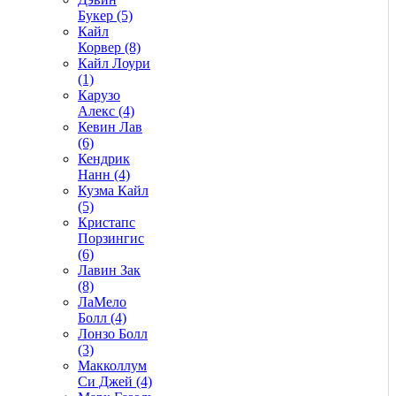
Букер (5)
Кайл
Корвер (8)
Кайл Лоури
(1)
Карузо
Алекс (4)
Кевин Лав
(6)
Кендрик
Нанн (4)
Кузма Кайл
(5)
Кристапс
Порзингис
(6)
Лавин Зак
(8)
ЛаМело
Болл (4)
Лонзо Болл
(3)
Макколлум
Си Джей (4)