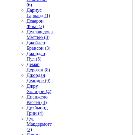
(6)
Дариус
Гарланд (1)
Деаарон
Фокс (3)
Деллаведова
Мэттью (3)
Джейлен
Брансон (3)
Джордан
Пул (5)
Демар
Дерозан (8)
Джордан
Деандре (9)
Джру
Холидэй (4)
Дианжело
Рассел (3)
Дрэймонд
Грин (4)
Дуг
Макдермотт
(3)
Дэвин