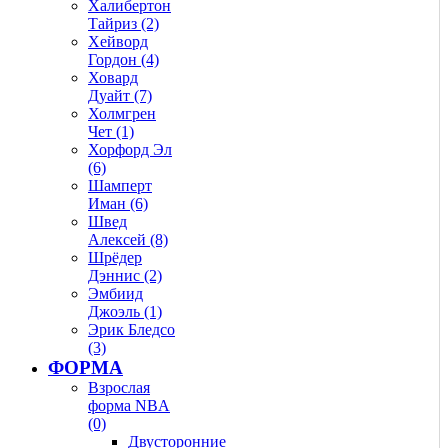
Халибертон
Тайриз (2)
Хейворд
Гордон (4)
Ховард
Дуайт (7)
Холмгрен
Чет (1)
Хорфорд Эл
(6)
Шамперт
Иман (6)
Швед
Алексей (8)
Шрёдер
Дэннис (2)
Эмбиид
Джоэль (1)
Эрик Бледсо
(3)
ФОРМА
Взрослая
форма NBA
(0)
Двусторонние