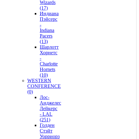
Wizards
(17)
Индиана
Пэйсерс
-
Indiana
Pacers
(13)
Шарлотт
Хорнетс
-
Charlotte
Hornets
(10)
WESTERN
CONFERENCE
(0)
Лос-
Анджелес
Лейкерс
- LAL
(251)
Голден
Стэйт
Уорриорз