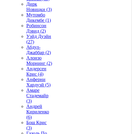
Дирк
Новицки (3)
Мутомбо
Дикембе (1)
Робинсон
Дэвид (2)
Уэйд Дуэйн
(27)
Абдул-
Джаббар (2)
Алонзо
Морнинг (2)
Андерсен
Крис (4)
Анферни
Xардуэй (5)
Амаре
Стадемайр
(3)
Андрей
Кириленко
(6)
Бош Крис
(3)
Газоль По