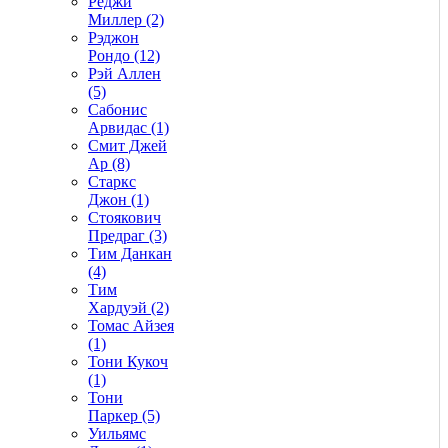
Реджи
Миллер (2)
Рэджон
Рондо (12)
Рэй Аллен
(5)
Сабонис
Арвидас (1)
Смит Джей
Ар (8)
Старкс
Джон (1)
Стоякович
Предраг (3)
Тим Данкан
(4)
Тим
Хардуэй (2)
Томас Айзея
(1)
Тони Кукоч
(1)
Тони
Паркер (5)
Уильямс