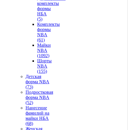
комплекты
формы
НБА
(5)
Комплекты
формы
NBA
(61)
Майки
NBA
(1092)
Шорты
NBA
(155)
Детская
форма NBA
(73)
Подростковая
форма NBA
(52)
Нанесение
фамилий на
майки НБА
(68)
Женская