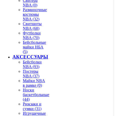
Свитера
NBA (0)
Разминочные
костюмы
NBA (32)
Свитшоты
NBA (68)
Футболки
NBA (70)
Бейсбольные
майки НБА
(5)
АКСЕССУАРЫ
Бейсболки
NBA (93)
Постеры
NBA (37)
Майки NBA
в рамке (0)
Носки
баскетбольные
(44)
Рюкзаки и
сумки (31)
Игрушечные