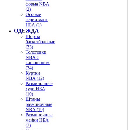
форма NBA
(2)
Особые
серии маек
НБА (1)
ОДЕЖДА
Шорты
баскетбольные
(33)
Толстовки
NBA с
капюшоном
(34)
Куртки
NBA (12)
Разминочные
худи НБА
(10)
Штаны
разминочные
NBA (19)
Разминочные
майки НБА
(7)