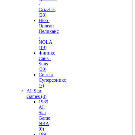
-
Grizzlies
(28)
Нью-
Орлеан
Пеликанс
-
NOLA
(19)
Финикс
Санз -
Suns
(30)
Сиэттл
Суперсоникс
(7)
All Star
Games (3)
1989
All
Star
Game
NBA
(0)
1991