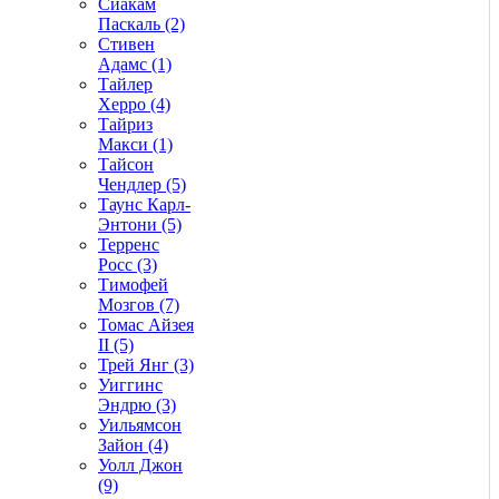
Сиакам
Паскаль (2)
Стивен
Адамс (1)
Тайлер
Херро (4)
Тайриз
Макси (1)
Тайсон
Чендлер (5)
Таунс Карл-
Энтони (5)
Терренс
Росс (3)
Тимофей
Мозгов (7)
Томас Айзея
II (5)
Трей Янг (3)
Уиггинс
Эндрю (3)
Уильямсон
Зайон (4)
Уолл Джон
(9)