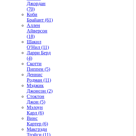
Джордан
(70)
Коби
Брайант (61)
Аллен
Айверсон
(18)
Шакил
О'Нил (11)
Ларри Берд
(4)
Скотти
Пиппен (5)
Деннис
Родман (11)
Мэджик
Джонсон (2)
Стоктон
Джон (5)
Мэлоун
Карл (6)
Винс
Картер (6)
Макгрэди
Трэйси (11)