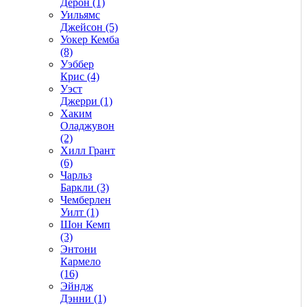
Дерон (1)
Уильямс
Джейсон (5)
Уокер Кемба
(8)
Уэббер
Крис (4)
Уэст
Джерри (1)
Хаким
Оладжувон
(2)
Хилл Грант
(6)
Чарльз
Баркли (3)
Чемберлен
Уилт (1)
Шон Кемп
(3)
Энтони
Кармело
(16)
Эйндж
Дэнни (1)