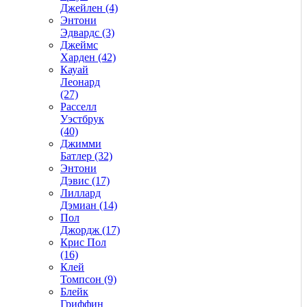
Джейлен (4)
Энтони
Эдвардс (3)
Джеймс
Харден (42)
Кауай
Леонард
(27)
Расселл
Уэстбрук
(40)
Джимми
Батлер (32)
Энтони
Дэвис (17)
Лиллард
Дэмиан (14)
Пол
Джордж (17)
Крис Пол
(16)
Клей
Томпсон (9)
Блейк
Гриффин