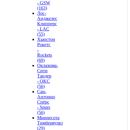
- GSW
(163)
Лос-
Анджелес
Клипперс
- LAC
(55)
Хьюстон
Рокетс
-
Rockets
(69)
Оклахома-
Сити
Тандер
- OKC
(56)
Сан-
Антонио
Спёрс
- Spurs
(56)
Миннесота
Тимбервулвз
(29)