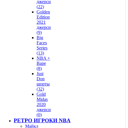
джерси
(22)
Golden
Edition
2021
джерси
(9)
Big
Faces
Series
(13)
NBA +
Bape
(8)
Just
Don
шорты
(32)
Gold
Midas
2020
джерси
(0)
РЕТРО ИГРОКИ NBA
Майкл