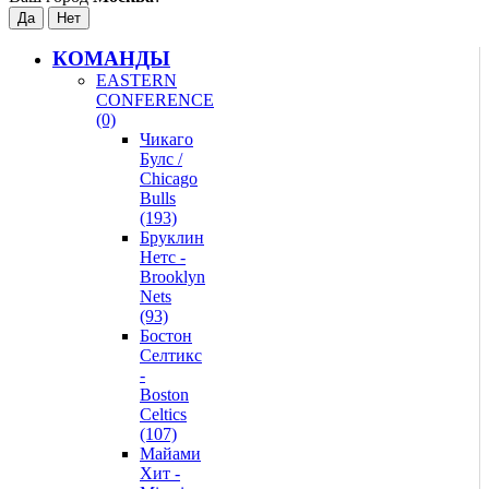
КОМАНДЫ
EASTERN
CONFERENCE
(0)
Чикаго
Булс /
Chicago
Bulls
(193)
Бруклин
Нетс -
Brooklyn
Nets
(93)
Бостон
Селтикс
-
Boston
Celtics
(107)
Майами
Хит -