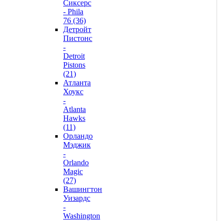
Сиксерс
- Phila
76 (36)
Детройт
Пистонс
-
Detroit
Pistons
(21)
Атланта
Хоукс
-
Atlanta
Hawks
(11)
Орландо
Мэджик
-
Orlando
Magic
(27)
Вашингтон
Уизардс
-
Washington