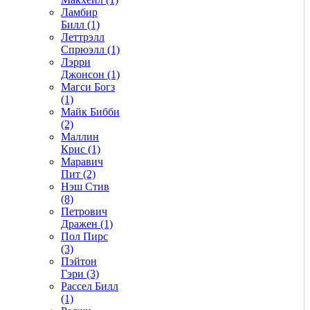
Ламбир
Билл (1)
Леттрэлл
Спрюэлл (1)
Лэрри
Джонсон (1)
Магси Богз
(1)
Майк Бибби
(2)
Маллин
Крис (1)
Маравич
Пит (2)
Нэш Стив
(8)
Петрович
Дражен (1)
Пол Пирс
(3)
Пэйтон
Гэри (3)
Рассел Билл
(1)