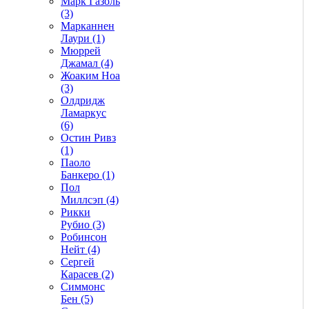
Марк Газоль
(3)
Марканнен
Лаури (1)
Мюррей
Джамал (4)
Жоаким Ноа
(3)
Олдридж
Ламаркус
(6)
Остин Ривз
(1)
Паоло
Банкеро (1)
Пол
Миллсэп (4)
Рикки
Рубио (3)
Робинсон
Нейт (4)
Сергей
Карасев (2)
Симмонс
Бен (5)