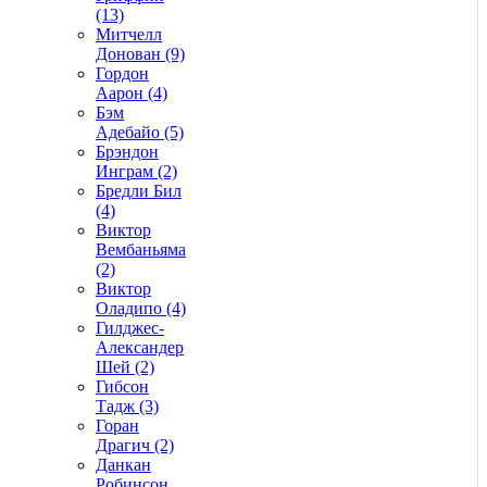
(13)
Митчелл
Донован (9)
Гордон
Аарон (4)
Бэм
Адебайо (5)
Брэндон
Инграм (2)
Бредли Бил
(4)
Виктор
Вембаньяма
(2)
Виктор
Оладипо (4)
Гилджес-
Александер
Шей (2)
Гибсон
Тадж (3)
Горан
Драгич (2)
Данкан
Робинсон