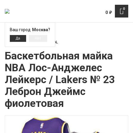
0
0
₽
Ваш город
Москва
?
Лос-Анджелес Лейкерс - LAL
Баскетбольная майка
NBA Лос-Анджелес
Лейкерс / Lakers № 23
Леброн Джеймс
фиолетовая