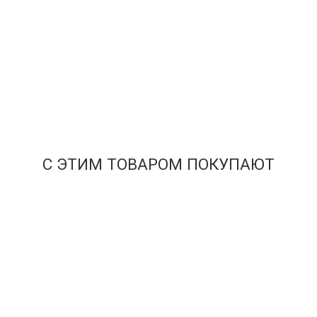
Баскетбольная майка NBA Лос-Анджелес Лейкерс № 6
Леброн Джеймс желтая AUTHENTIC
6 499
₽
11 000
₽
В корзину
С ЭТИМ ТОВАРОМ ПОКУПАЮТ