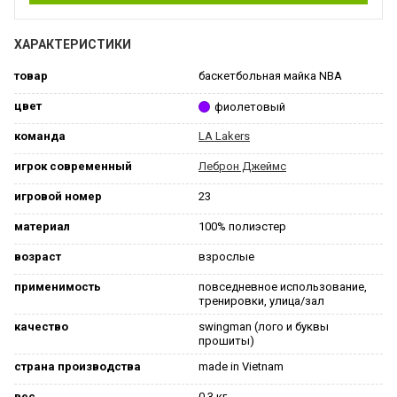
ХАРАКТЕРИСТИКИ
товар
баскетбольная майка NBA
цвет
фиолетовый
команда
LA Lakers
игрок современный
Леброн Джеймс
игровой номер
23
материал
100% полиэстер
возраст
взрослые
применимость
повседневное использование,
тренировки, улица/зал
качество
swingman (лого и буквы
прошиты)
страна производства
made in Vietnam
вес
0.3 кг