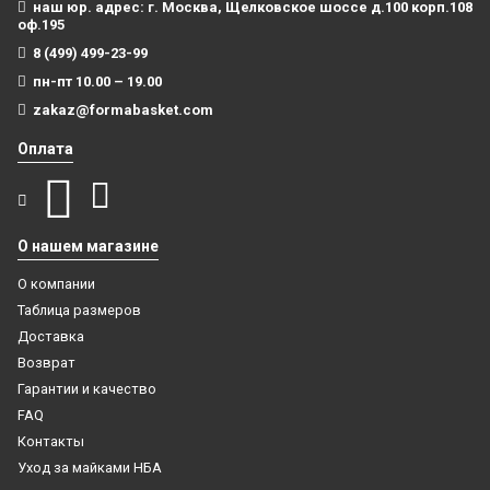
наш юр. адрес: г. Москва, Щелковское шоссе д.100 корп.108
оф.195
8 (499) 499-23-99
пн-пт 10.00 – 19.00
zakaz@formabasket.com
Оплата
О нашем магазине
О компании
Таблица размеров
Доставка
Возврат
Гарантии и качество
FAQ
2985
Контакты
Компрессионный лонгслив с рукавом баскетбольный
Уход за майками НБА
черный
Баскетбольная майка NBA Лос-Анджелес Лейкерс № 6