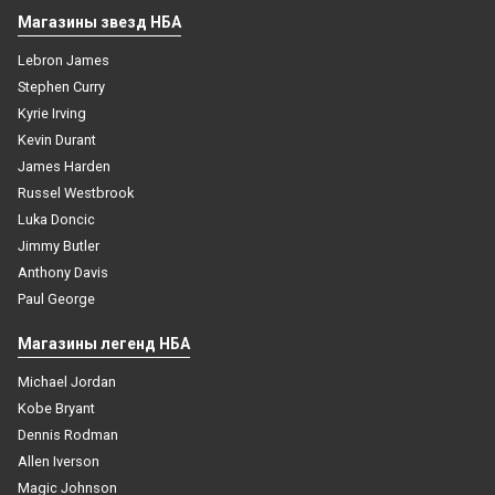
Леброн Джеймс 2023 белая
Магазины звезд НБА
4 499
₽
4 499
₽
Lebron James
В корзину
Stephen Curry
В корзину
Kyrie Irving
Kevin Durant
James Harden
Russel Westbrook
Luka Doncic
Jimmy Butler
Anthony Davis
Paul George
Магазины легенд НБА
Michael Jordan
Kobe Bryant
Dennis Rodman
Allen Iverson
Magic Johnson