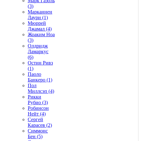
Марк Газоль
(3)
Марканнен
Лаури (1)
Мюррей
Джамал (4)
Жоаким Ноа
(3)
Олдридж
Ламаркус
(6)
Остин Ривз
(1)
Паоло
Банкеро (1)
Пол
Миллсэп (4)
Рикки
Рубио (3)
Робинсон
Нейт (4)
Сергей
Карасев (2)
Симмонс
Бен (5)