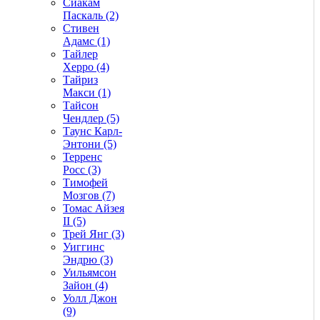
Сиакам
Паскаль (2)
Стивен
Адамс (1)
Тайлер
Херро (4)
Тайриз
Макси (1)
Тайсон
Чендлер (5)
Таунс Карл-
Энтони (5)
Терренс
Росс (3)
Тимофей
Мозгов (7)
Томас Айзея
II (5)
Трей Янг (3)
Уиггинс
Эндрю (3)
Уильямсон
Зайон (4)
Уолл Джон
(9)