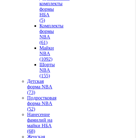
комплекты
формы
НБА
(5)
Комплекты
формы
NBA
(61)
Майки
NBA
(1092)
Шорты
NBA
(155)
Детская
форма NBA
(73)
Подростковая
форма NBA
(52)
Нанесение
фамилий на
майки НБА
(68)
Женская