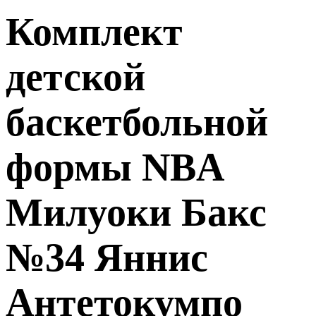
Комплект
детской
баскетбольной
формы NBA
Милуоки Бакс
№34 Яннис
Антетокумпо