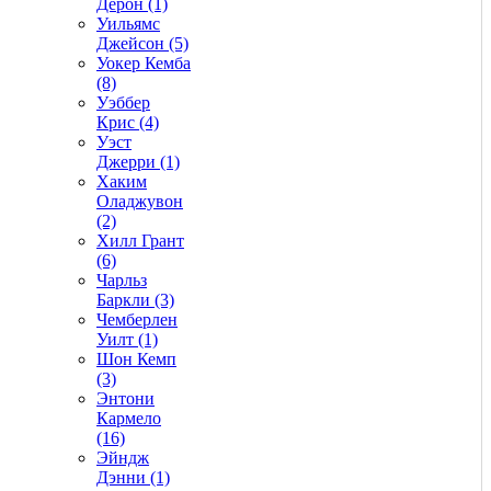
Дерон (1)
Уильямс
Джейсон (5)
Уокер Кемба
(8)
Уэббер
Крис (4)
Уэст
Джерри (1)
Хаким
Оладжувон
(2)
Хилл Грант
(6)
Чарльз
Баркли (3)
Чемберлен
Уилт (1)
Шон Кемп
(3)
Энтони
Кармело
(16)
Эйндж
Дэнни (1)