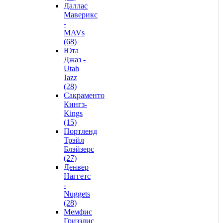
Даллас
Маверикс
-
MAVs
(68)
Юта
Джаз -
Utah
Jazz
(28)
Сакраменто
Кингз-
Kings
(15)
Портленд
Трэйл
Блэйзерс
(27)
Денвер
Наггетс
-
Nuggets
(28)
Мемфис
Гриззлис