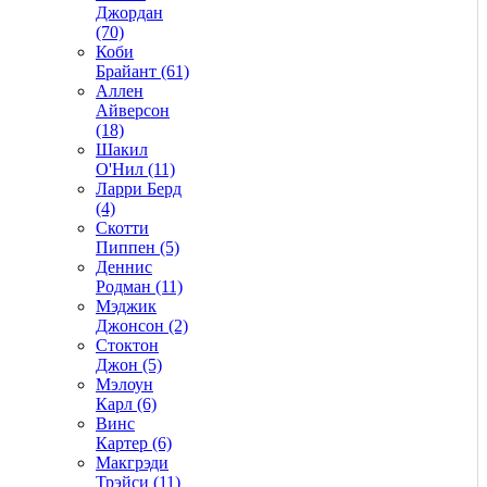
Джордан
(70)
Коби
Брайант (61)
Аллен
Айверсон
(18)
Шакил
О'Нил (11)
Ларри Берд
(4)
Скотти
Пиппен (5)
Деннис
Родман (11)
Мэджик
Джонсон (2)
Стоктон
Джон (5)
Мэлоун
Карл (6)
Винс
Картер (6)
Макгрэди
Трэйси (11)