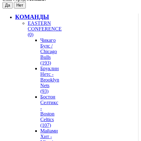
КОМАНДЫ
EASTERN
CONFERENCE
(0)
Чикаго
Булс /
Chicago
Bulls
(193)
Бруклин
Нетс -
Brooklyn
Nets
(93)
Бостон
Селтикс
-
Boston
Celtics
(107)
Майами
Хит -