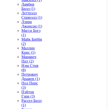
Ламбир
Билл (1)
Леттрэлл
Спрюэлл (1)
Лэрри
Джонсон (1)
Магси Богз
(1)
Майк Бибби
(2)
Маллин
Крис (1)
Маравич
Пит (2)
Нэш Стив
(8)
Петрович
Дражен (1)
Пол Пирс
(3)
Пэйтон
Гэри (3)
Рассел Билл
(1)