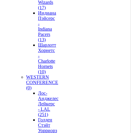
Wizards
(17)
Индиана
Пэйсерс
-
Indiana
Pacers
(13)
Шарлотт
Хорнетс
-
Charlotte
Hornets
(10)
WESTERN
CONFERENCE
(0)
Лос-
Анджелес
Лейкерс
- LAL
(251)
Голден
Стэйт
Уорриорз