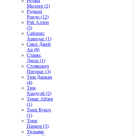
Реджи
Миллер (2)
Рэджон
Рондо (12)
Рэй Аллен
(5)
Сабонис
Арвидас (1)
Смит Джей
Ар (8)
Старкс
Джон (1)
Стоякович
Предраг (3)
Тим Данкан
(4)
Тим
Хардуэй (2)
Томас Айзея
(1)
Тони Кукоч
(1)
Тони
Паркер (5)
Уильямс