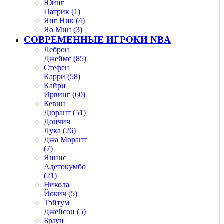
Юинг
Патрик (1)
Янг Ник (4)
Яо Мин (3)
СОВРЕМЕННЫЕ ИГРОКИ NBA
Леброн
Джеймс (85)
Стефен
Карри (58)
Кайри
Ирвинг (60)
Кевин
Дюрант (51)
Дончич
Лука (26)
Джа Морант
(7)
Яннис
Адетокумбо
(21)
Никола
Йокич (5)
Тэйтум
Джейсон (5)
Браун