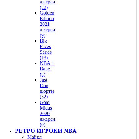
джерси
(22)
Golden
Edition
2021
джерси
(9)
Big
Faces
Series
(13)
NBA +
Bape
(8)
Just
Don
шорты
(32)
Gold
Midas
2020
джерси
(0)
РЕТРО ИГРОКИ NBA
Майкл