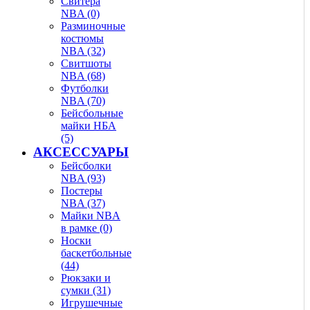
Свитера
NBA (0)
Разминочные
костюмы
NBA (32)
Свитшоты
NBA (68)
Футболки
NBA (70)
Бейсбольные
майки НБА
(5)
АКСЕССУАРЫ
Бейсболки
NBA (93)
Постеры
NBA (37)
Майки NBA
в рамке (0)
Носки
баскетбольные
(44)
Рюкзаки и
сумки (31)
Игрушечные