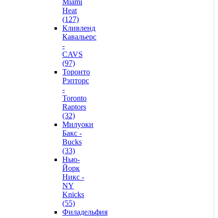
Miami
Heat
(127)
Кливленд
Кавальерс
-
CAVS
(97)
Торонто
Рэпторс
-
Toronto
Raptors
(32)
Милуоки
Бакс -
Bucks
(33)
Нью-
Йорк
Никс -
NY
Knicks
(55)
Филадельфия