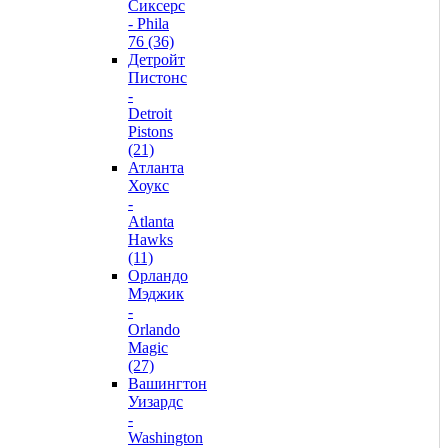
Сиксерс
- Phila
76 (36)
Детройт
Пистонс
-
Detroit
Pistons
(21)
Атланта
Хоукс
-
Atlanta
Hawks
(11)
Орландо
Мэджик
-
Orlando
Magic
(27)
Вашингтон
Уизардс
-
Washington