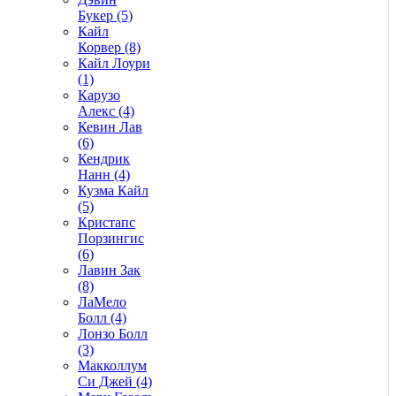
Букер (5)
Кайл
Корвер (8)
Кайл Лоури
(1)
Карузо
Алекс (4)
Кевин Лав
(6)
Кендрик
Нанн (4)
Кузма Кайл
(5)
Кристапс
Порзингис
(6)
Лавин Зак
(8)
ЛаМело
Болл (4)
Лонзо Болл
(3)
Макколлум
Си Джей (4)