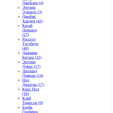
Джейлен (4)
Энтони
Эдвардс (3)
Джеймс
Харден (42)
Кауай
Леонард
(27)
Расселл
Уэстбрук
(40)
Джимми
Батлер (32)
Энтони
Дэвис (17)
Лиллард
Дэмиан (14)
Пол
Джордж (17)
Крис Пол
(16)
Клей
Томпсон (9)
Блейк
Гриффин