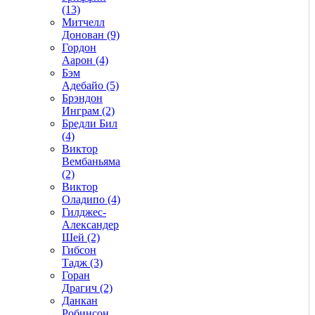
(13)
Митчелл
Донован (9)
Гордон
Аарон (4)
Бэм
Адебайо (5)
Брэндон
Инграм (2)
Бредли Бил
(4)
Виктор
Вембаньяма
(2)
Виктор
Оладипо (4)
Гилджес-
Александер
Шей (2)
Гибсон
Тадж (3)
Горан
Драгич (2)
Данкан
Робинсон