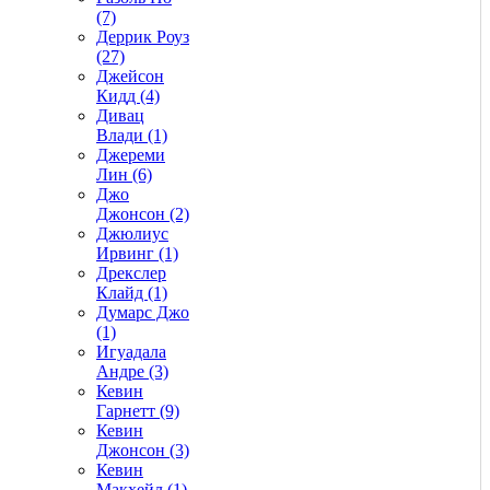
(7)
Деррик Роуз
(27)
Джейсон
Кидд (4)
Дивац
Влади (1)
Джереми
Лин (6)
Джо
Джонсон (2)
Джюлиус
Ирвинг (1)
Дрекслер
Клайд (1)
Думарс Джо
(1)
Игуадала
Андре (3)
Кевин
Гарнетт (9)
Кевин
Джонсон (3)
Кевин
Макхейл (1)