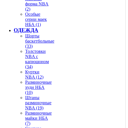
форма NBA
(2)
Особые
серии маек
НБА (1)
ОДЕЖДА
Шорты
баскетбольные
(33)
Толстовки
NBA с
капюшоном
(34)
Куртки
NBA (12)
Разминочные
худи НБА
(10)
Штаны
разминочные
NBA (19)
Разминочные
майки НБА
(7)