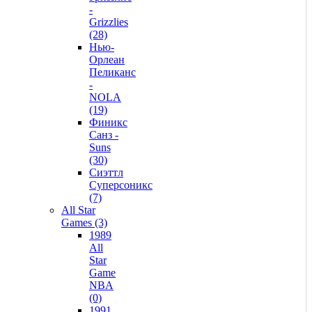
-
Grizzlies
(28)
Нью-
Орлеан
Пеликанс
-
NOLA
(19)
Финикс
Санз -
Suns
(30)
Сиэттл
Суперсоникс
(7)
All Star
Games (3)
1989
All
Star
Game
NBA
(0)
1991