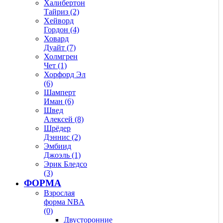
Халибертон
Тайриз (2)
Хейворд
Гордон (4)
Ховард
Дуайт (7)
Холмгрен
Чет (1)
Хорфорд Эл
(6)
Шамперт
Иман (6)
Швед
Алексей (8)
Шрёдер
Дэннис (2)
Эмбиид
Джоэль (1)
Эрик Бледсо
(3)
ФОРМА
Взрослая
форма NBA
(0)
Двусторонние