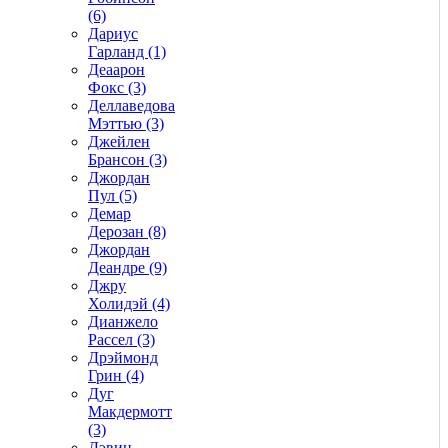
(6)
Дариус
Гарланд (1)
Деаарон
Фокс (3)
Деллаведова
Мэттью (3)
Джейлен
Брансон (3)
Джордан
Пул (5)
Демар
Дерозан (8)
Джордан
Деандре (9)
Джру
Холидэй (4)
Дианжело
Рассел (3)
Дрэймонд
Грин (4)
Дуг
Макдермотт
(3)
Дэвин