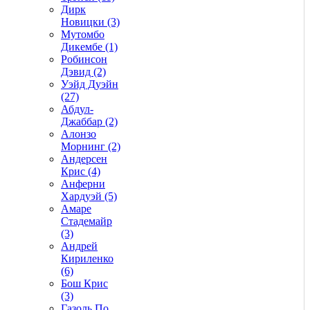
Дирк
Новицки (3)
Мутомбо
Дикембе (1)
Робинсон
Дэвид (2)
Уэйд Дуэйн
(27)
Абдул-
Джаббар (2)
Алонзо
Морнинг (2)
Андерсен
Крис (4)
Анферни
Xардуэй (5)
Амаре
Стадемайр
(3)
Андрей
Кириленко
(6)
Бош Крис
(3)
Газоль По