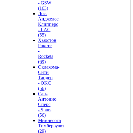
- GSW
(163)
Лос-
Анджелес
Клипперс
- LAC
(55)
Хьюстон
Рокетс
-
Rockets
(69)
Оклахома-
Сити
Тандер
- OKC
(56)
Сан-
Антонио
Спёрс
- Spurs
(56)
Миннесота
Тимбервулвз
(29)