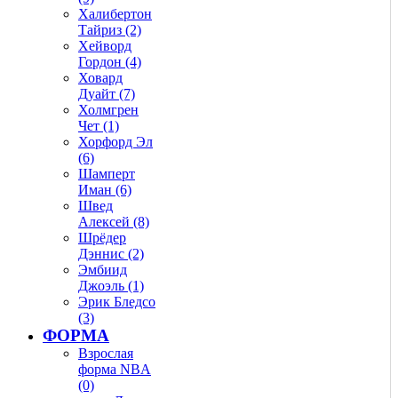
Халибертон
Тайриз (2)
Хейворд
Гордон (4)
Ховард
Дуайт (7)
Холмгрен
Чет (1)
Хорфорд Эл
(6)
Шамперт
Иман (6)
Швед
Алексей (8)
Шрёдер
Дэннис (2)
Эмбиид
Джоэль (1)
Эрик Бледсо
(3)
ФОРМА
Взрослая
форма NBA
(0)