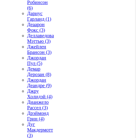
Робинсон
(6)
Дариус
Гарланд (1)
Деаарон
Фокс (3)
Деллаведова
Мэттью (3)
Джейлен
Брансон (3)
Джордан
Пул (5)
Демар
Дерозан (8)
Джордан
Деандре (9)
Джру
Холидэй (4)
Дианжело
Рассел (3)
Дрэймонд
Грин (4)
Дуг
Макдермотт
(3)