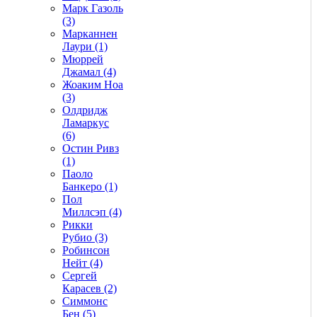
Марк Газоль
(3)
Марканнен
Лаури (1)
Мюррей
Джамал (4)
Жоаким Ноа
(3)
Олдридж
Ламаркус
(6)
Остин Ривз
(1)
Паоло
Банкеро (1)
Пол
Миллсэп (4)
Рикки
Рубио (3)
Робинсон
Нейт (4)
Сергей
Карасев (2)
Симмонс
Бен (5)