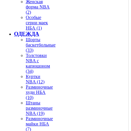
Женская
форма NBA
(2)
Особые
серии маек
НБА (1)
ОДЕЖДА
Шорты
баскетбольные
(33)
Толстовки
NBA с
капюшоном
(34)
Куртки
NBA (12)
Разминочные
худи НБА
(10)
Штаны
разминочные
NBA (19)
Разминочные
майки НБА
(7)