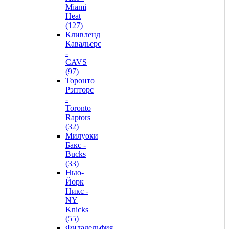
Miami
Heat
(127)
Кливленд
Кавальерс
-
CAVS
(97)
Торонто
Рэпторс
-
Toronto
Raptors
(32)
Милуоки
Бакс -
Bucks
(33)
Нью-
Йорк
Никс -
NY
Knicks
(55)
Филадельфия