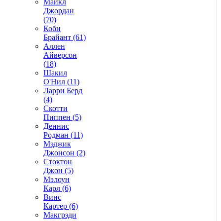
Майкл
Джордан
(70)
Коби
Брайант (61)
Аллен
Айверсон
(18)
Шакил
О'Нил (11)
Ларри Берд
(4)
Скотти
Пиппен (5)
Деннис
Родман (11)
Мэджик
Джонсон (2)
Стоктон
Джон (5)
Мэлоун
Карл (6)
Винс
Картер (6)
Макгрэди