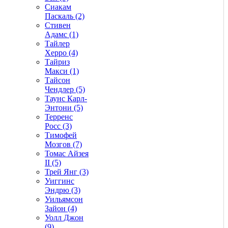
Сиакам
Паскаль (2)
Стивен
Адамс (1)
Тайлер
Херро (4)
Тайриз
Макси (1)
Тайсон
Чендлер (5)
Таунс Карл-
Энтони (5)
Терренс
Росс (3)
Тимофей
Мозгов (7)
Томас Айзея
II (5)
Трей Янг (3)
Уиггинс
Эндрю (3)
Уильямсон
Зайон (4)
Уолл Джон
(9)