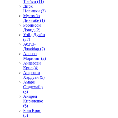
Трэйси (11)
Дирк
Новицки (3)
Мутомбо
Дикембе (1)
Робинсон
Дэвид (2)
Уэйд Дуэйн
(27)
Абдул-
Джаббар (2)
Алонзо
Морнинг (2)
Андерсен
Крис (4)
Анферни
Xардуэй (5)
Амаре
Стадемайр
(3)
Андрей
Кириленко
(6)
Бош Крис
(3)