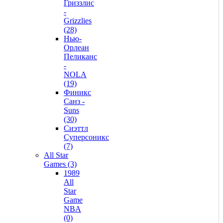
Гриззлис
-
Grizzlies
(28)
Нью-
Орлеан
Пеликанс
-
NOLA
(19)
Финикс
Санз -
Suns
(30)
Сиэттл
Суперсоникс
(7)
All Star
Games (3)
1989
All
Star
Game
NBA
(0)