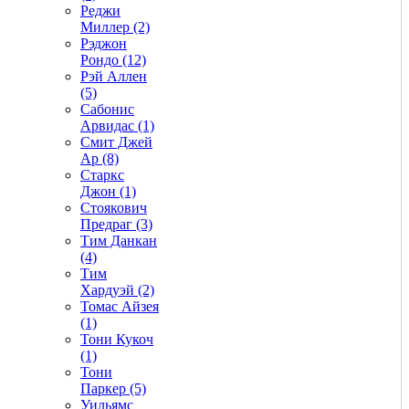
Реджи
Миллер (2)
Рэджон
Рондо (12)
Рэй Аллен
(5)
Сабонис
Арвидас (1)
Смит Джей
Ар (8)
Старкс
Джон (1)
Стоякович
Предраг (3)
Тим Данкан
(4)
Тим
Хардуэй (2)
Томас Айзея
(1)
Тони Кукоч
(1)
Тони
Паркер (5)
Уильямс