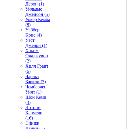
Дерон (1)
Уильямс
Джейсон (5)
Уокер Кемба
(8)
Уэббер
Крис (4)
Уэст
Джерри (1)
Хаким
Оладжувон
(2)
Хилл Грант
(6)
Чарльз
Баркли (3)
Чемберлен
Уилт (1)
Шон Кемп
(3)
Энтони
Кармело
(16)
Эйндж
Дэнни (1)