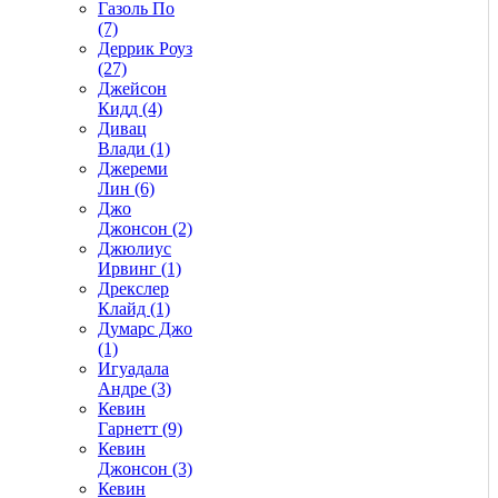
Газоль По
(7)
Деррик Роуз
(27)
Джейсон
Кидд (4)
Дивац
Влади (1)
Джереми
Лин (6)
Джо
Джонсон (2)
Джюлиус
Ирвинг (1)
Дрекслер
Клайд (1)
Думарс Джо
(1)
Игуадала
Андре (3)
Кевин
Гарнетт (9)
Кевин
Джонсон (3)
Кевин