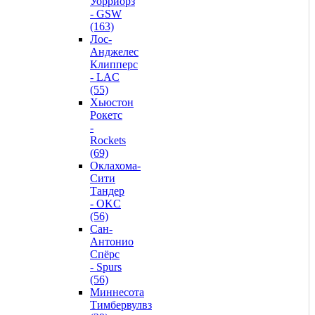
Уорриорз
- GSW
(163)
Лос-
Анджелес
Клипперс
- LAC
(55)
Хьюстон
Рокетс
-
Rockets
(69)
Оклахома-
Сити
Тандер
- OKC
(56)
Сан-
Антонио
Спёрс
- Spurs
(56)
Миннесота
Тимбервулвз