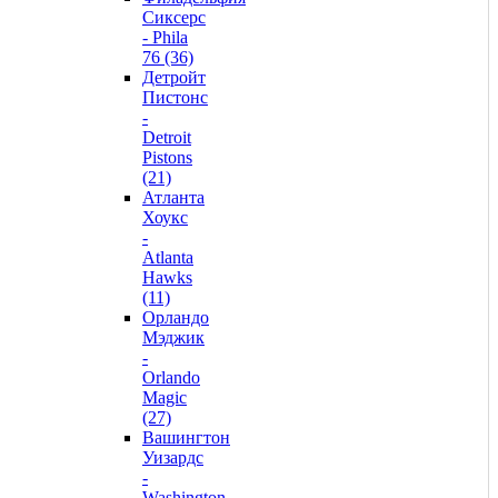
Сиксерс
- Phila
76 (36)
Детройт
Пистонс
-
Detroit
Pistons
(21)
Атланта
Хоукс
-
Atlanta
Hawks
(11)
Орландо
Мэджик
-
Orlando
Magic
(27)
Вашингтон
Уизардс
-
Washington