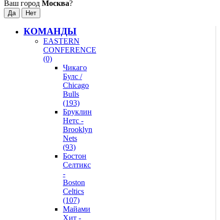
Ваш город
Москва
?
КОМАНДЫ
EASTERN
CONFERENCE
(0)
Чикаго
Булс /
Chicago
Bulls
(193)
Бруклин
Нетс -
Brooklyn
Nets
(93)
Бостон
Селтикс
-
Boston
Celtics
(107)
Майами
Хит -