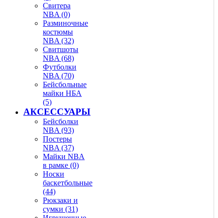
Свитера
NBA (0)
Разминочные
костюмы
NBA (32)
Свитшоты
NBA (68)
Футболки
NBA (70)
Бейсбольные
майки НБА
(5)
АКСЕССУАРЫ
Бейсболки
NBA (93)
Постеры
NBA (37)
Майки NBA
в рамке (0)
Носки
баскетбольные
(44)
Рюкзаки и
сумки (31)
Игрушечные