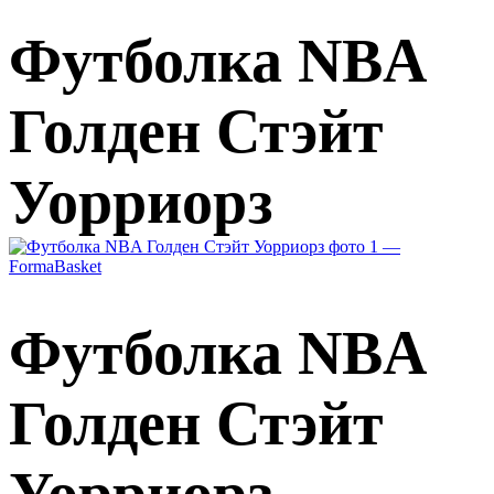
Футболка NBA
Голден Стэйт
Уорриорз
Футболка NBA
Голден Стэйт