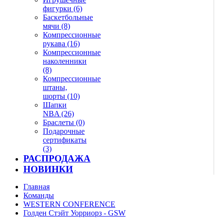
фигурки (6)
Баскетбольные
мячи (8)
Компрессионные
рукава (16)
Компрессионные
наколенники
(8)
Компрессионные
штаны,
шорты (10)
Шапки
NBA (26)
Браслеты (0)
Подарочные
сертификаты
(3)
РАСПРОДАЖА
НОВИНКИ
Главная
Команды
WESTERN CONFERENCE
Голден Стэйт Уорриорз - GSW