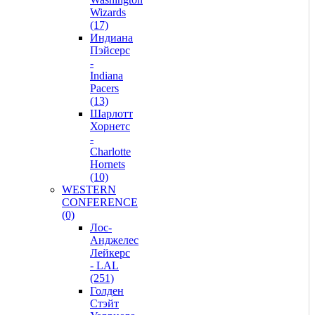
Wizards
(17)
Индиана
Пэйсерс
-
Indiana
Pacers
(13)
Шарлотт
Хорнетс
-
Charlotte
Hornets
(10)
WESTERN
CONFERENCE
(0)
Лос-
Анджелес
Лейкерс
- LAL
(251)
Голден
Стэйт