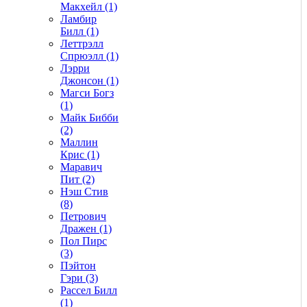
Макхейл (1)
Ламбир
Билл (1)
Леттрэлл
Спрюэлл (1)
Лэрри
Джонсон (1)
Магси Богз
(1)
Майк Бибби
(2)
Маллин
Крис (1)
Маравич
Пит (2)
Нэш Стив
(8)
Петрович
Дражен (1)
Пол Пирс
(3)
Пэйтон
Гэри (3)
Рассел Билл
(1)