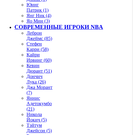
Юинг
Патрик (1)
Янг Ник (4)
Яо Мин (3)
СОВРЕМЕННЫЕ ИГРОКИ NBA
Леброн
Джеймс (85)
Стефен
Карри (58)
Кайри
Ирвинг (60)
Кевин
Дюрант (51)
Дончич
Лука (26)
Джа Морант
(7)
Яннис
Адетокумбо
(21)
Никола
Йокич (5)
Тэйтум
Джейсон (5)