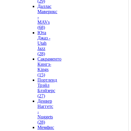
(29)
Даллас
Маверикс
-
MAVs
(68)
Юта
Джаз -
Utah
Jazz
(28)
Сакраменто
Кингз-
Kings
(15)
Портленд
Трэйл
Блэйзерс
(27)
Денвер
Наггетс
-
Nuggets
(28)
Мемфис