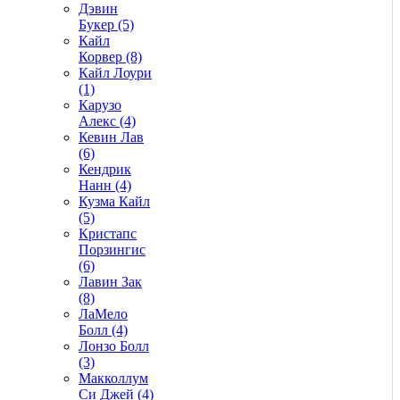
Дэвин
Букер (5)
Кайл
Корвер (8)
Кайл Лоури
(1)
Карузо
Алекс (4)
Кевин Лав
(6)
Кендрик
Нанн (4)
Кузма Кайл
(5)
Кристапс
Порзингис
(6)
Лавин Зак
(8)
ЛаМело
Болл (4)
Лонзо Болл
(3)
Макколлум
Си Джей (4)