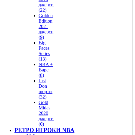
джерси
(22)
Golden
Edition
2021
джерси
(9)
Big
Faces
Series
(13)
NBA +
Bape
(8)
Just
Don
шорты
(32)
Gold
Midas
2020
джерси
(0)
РЕТРО ИГРОКИ NBA