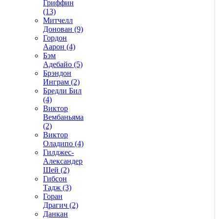
Гриффин
(13)
Митчелл
Донован (9)
Гордон
Аарон (4)
Бэм
Адебайо (5)
Брэндон
Инграм (2)
Бредли Бил
(4)
Виктор
Вембаньяма
(2)
Виктор
Оладипо (4)
Гилджес-
Александер
Шей (2)
Гибсон
Тадж (3)
Горан
Драгич (2)
Данкан