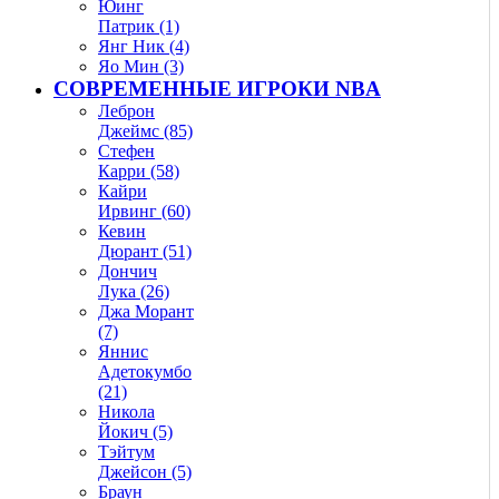
Юинг
Патрик (1)
Янг Ник (4)
Яо Мин (3)
СОВРЕМЕННЫЕ ИГРОКИ NBA
Леброн
Джеймс (85)
Стефен
Карри (58)
Кайри
Ирвинг (60)
Кевин
Дюрант (51)
Дончич
Лука (26)
Джа Морант
(7)
Яннис
Адетокумбо
(21)
Никола
Йокич (5)
Тэйтум
Джейсон (5)
Браун