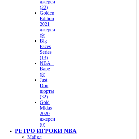
джерси
(22)
Golden
Edition
2021
джерси
(9)
Big
Faces
Series
(13)
NBA +
Bape
(8)
Just
Don
шорты
(32)
Gold
Midas
2020
джерси
(0)
РЕТРО ИГРОКИ NBA
Майкл