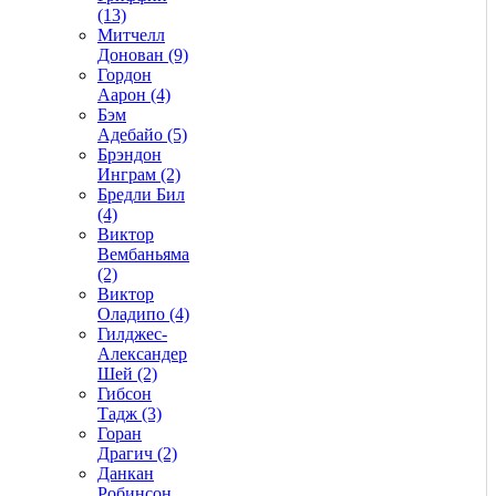
(13)
Митчелл
Донован (9)
Гордон
Аарон (4)
Бэм
Адебайо (5)
Брэндон
Инграм (2)
Бредли Бил
(4)
Виктор
Вембаньяма
(2)
Виктор
Оладипо (4)
Гилджес-
Александер
Шей (2)
Гибсон
Тадж (3)
Горан
Драгич (2)
Данкан
Робинсон