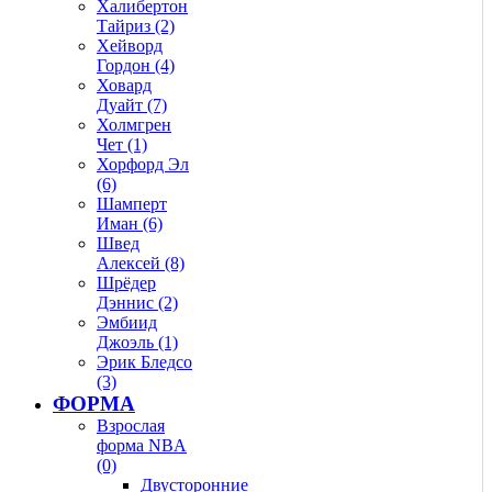
Халибертон
Тайриз (2)
Хейворд
Гордон (4)
Ховард
Дуайт (7)
Холмгрен
Чет (1)
Хорфорд Эл
(6)
Шамперт
Иман (6)
Швед
Алексей (8)
Шрёдер
Дэннис (2)
Эмбиид
Джоэль (1)
Эрик Бледсо
(3)
ФОРМА
Взрослая
форма NBA
(0)
Двусторонние