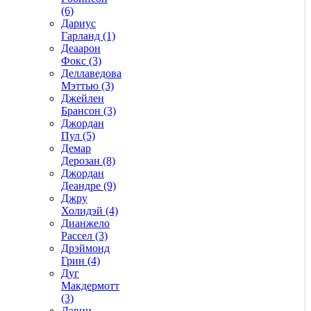
(6)
Дариус
Гарланд (1)
Деаарон
Фокс (3)
Деллаведова
Мэттью (3)
Джейлен
Брансон (3)
Джордан
Пул (5)
Демар
Дерозан (8)
Джордан
Деандре (9)
Джру
Холидэй (4)
Дианжело
Рассел (3)
Дрэймонд
Грин (4)
Дуг
Макдермотт
(3)
Дэвин