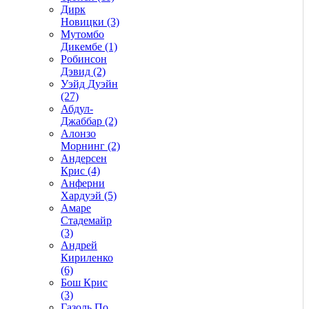
Дирк
Новицки (3)
Мутомбо
Дикембе (1)
Робинсон
Дэвид (2)
Уэйд Дуэйн
(27)
Абдул-
Джаббар (2)
Алонзо
Морнинг (2)
Андерсен
Крис (4)
Анферни
Xардуэй (5)
Амаре
Стадемайр
(3)
Андрей
Кириленко
(6)
Бош Крис
(3)
Газоль По