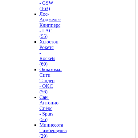
- GSW
(163)
Лос-
Анджелес
Клипперс
- LAC
(55)
Хьюстон
Рокетс
-
Rockets
(69)
Оклахома-
Сити
Тандер
- OKC
(56)
Сан-
Антонио
Спёрс
- Spurs
(56)
Миннесота
Тимбервулвз
(29)