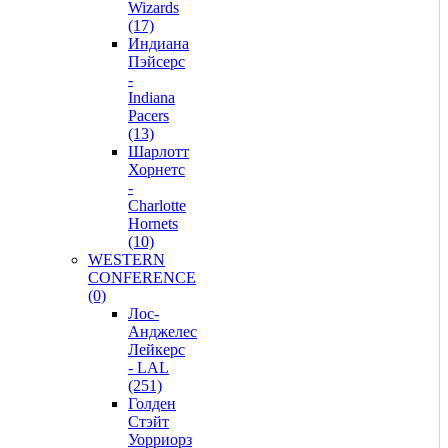
Wizards
(17)
Индиана
Пэйсерс
-
Indiana
Pacers
(13)
Шарлотт
Хорнетс
-
Charlotte
Hornets
(10)
WESTERN
CONFERENCE
(0)
Лос-
Анджелес
Лейкерс
- LAL
(251)
Голден
Стэйт
Уорриорз