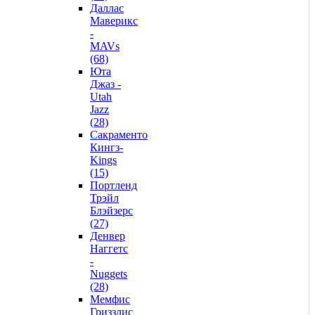
Даллас
Маверикс
-
MAVs
(68)
Юта
Джаз -
Utah
Jazz
(28)
Сакраменто
Кингз-
Kings
(15)
Портленд
Трэйл
Блэйзерс
(27)
Денвер
Наггетс
-
Nuggets
(28)
Мемфис
Гриззлис