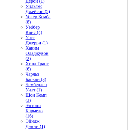
Дерон (1)
Уильямс
Джейсон (5)
Уокер Кемба
(8)
Уэббер
Крис (4)
Уэст
Джерри (1)
Хаким
Оладжувон
(2)
Хилл Грант
(6)
Чарльз
Баркли (3)
Чемберлен
Уилт (1)
Шон Кемп
(3)
Энтони
Кармело
(16)
Эйндж
Дэнни (1)