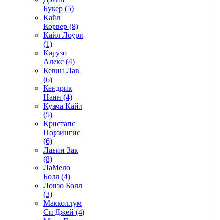
Букер (5)
Кайл
Корвер (8)
Кайл Лоури
(1)
Карузо
Алекс (4)
Кевин Лав
(6)
Кендрик
Нанн (4)
Кузма Кайл
(5)
Кристапс
Порзингис
(6)
Лавин Зак
(8)
ЛаМело
Болл (4)
Лонзо Болл
(3)
Макколлум
Си Джей (4)