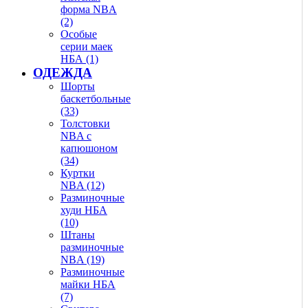
форма NBA
(2)
Особые
серии маек
НБА (1)
ОДЕЖДА
Шорты
баскетбольные
(33)
Толстовки
NBA с
капюшоном
(34)
Куртки
NBA (12)
Разминочные
худи НБА
(10)
Штаны
разминочные
NBA (19)
Разминочные
майки НБА
(7)