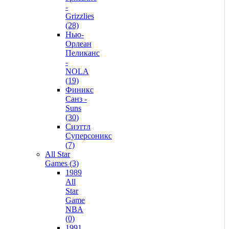
-
Grizzlies
(28)
Нью-
Орлеан
Пеликанс
-
NOLA
(19)
Финикс
Санз -
Suns
(30)
Сиэттл
Суперсоникс
(7)
All Star
Games (3)
1989
All
Star
Game
NBA
(0)
1991