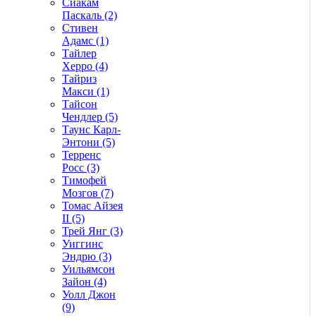
Сиакам
Паскаль (2)
Стивен
Адамс (1)
Тайлер
Херро (4)
Тайриз
Макси (1)
Тайсон
Чендлер (5)
Таунс Карл-
Энтони (5)
Терренс
Росс (3)
Тимофей
Мозгов (7)
Томас Айзея
II (5)
Трей Янг (3)
Уиггинс
Эндрю (3)
Уильямсон
Зайон (4)
Уолл Джон
(9)