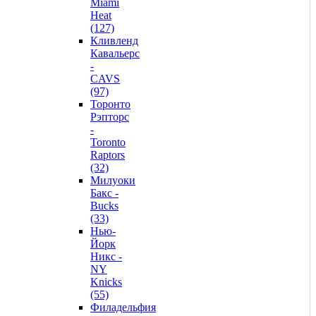
Miami
Heat
(127)
Кливленд
Кавальерс
-
CAVS
(97)
Торонто
Рэпторс
-
Toronto
Raptors
(32)
Милуоки
Бакс -
Bucks
(33)
Нью-
Йорк
Никс -
NY
Knicks
(55)
Филадельфия