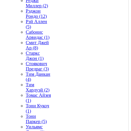
Реджи
Миллер (2)
Рэджон
Рондо (12)
Рэй Аллен
(5)
Сабонис
Арвидас (1)
Смит Джей
Ар (8)
Старкс
Джон (1)
Стоякович
Предраг (3)
Тим Данкан
(4)
Тим
Хардуэй (2)
Томас Айзея
(1)
Тони Кукоч
(1)
Тони
Паркер (5)
Уильямс