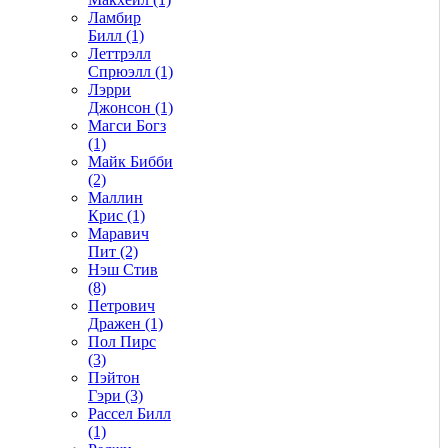
Ламбир
Билл (1)
Леттрэлл
Спрюэлл (1)
Лэрри
Джонсон (1)
Магси Богз
(1)
Майк Бибби
(2)
Маллин
Крис (1)
Маравич
Пит (2)
Нэш Стив
(8)
Петрович
Дражен (1)
Пол Пирс
(3)
Пэйтон
Гэри (3)
Рассел Билл
(1)