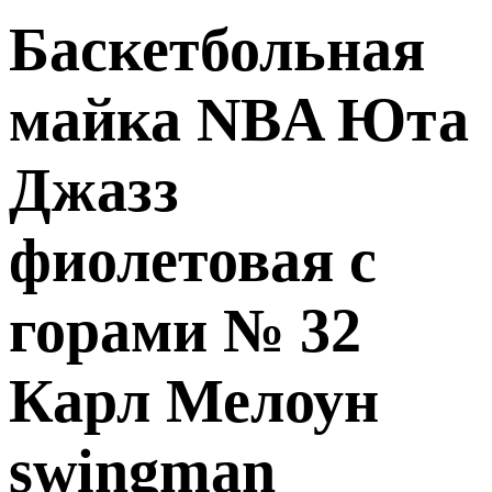
Баскетбольная
майка NBA Юта
Джазз
фиолетовая с
горами № 32
Карл Мелоун
swingman