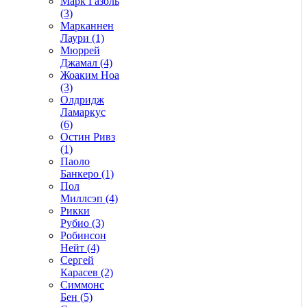
Марк Газоль
(3)
Марканнен
Лаури (1)
Мюррей
Джамал (4)
Жоаким Ноа
(3)
Олдридж
Ламаркус
(6)
Остин Ривз
(1)
Паоло
Банкеро (1)
Пол
Миллсэп (4)
Рикки
Рубио (3)
Робинсон
Нейт (4)
Сергей
Карасев (2)
Симмонс
Бен (5)