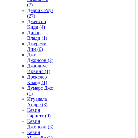
(7)
Деррик Роуз
(27)
Джейсон
Кидд (4)
Дивац
Влади (1)
Джереми
Лин (6)
Джо
Джонсон (2)
Джюлиус
Ирвинг (1)
Дрекслер
Клайд (1)
Думарс Джо
(1)
Игуадала
Андре (3)
Кевин
Гарнетт (9)
Кевин
Джонсон (3)
Кевин
Макхейл (1)