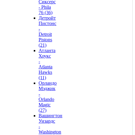
Сиксерс
- Phila
76 (36)
Детройт
Пистонс
-
Detroit
Pistons
(21)
Атланта
Хоукс
-
Atlanta
Hawks
(11)
Орландо
Мэджик
-
Orlando
Magic
(27)
Вашингтон
Уизардс
-
Washington