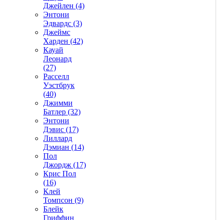
Джейлен (4)
Энтони
Эдвардс (3)
Джеймс
Харден (42)
Кауай
Леонард
(27)
Расселл
Уэстбрук
(40)
Джимми
Батлер (32)
Энтони
Дэвис (17)
Лиллард
Дэмиан (14)
Пол
Джордж (17)
Крис Пол
(16)
Клей
Томпсон (9)
Блейк
Гриффин