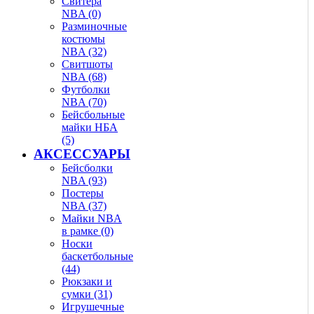
Свитера
NBA (0)
Разминочные
костюмы
NBA (32)
Свитшоты
NBA (68)
Футболки
NBA (70)
Бейсбольные
майки НБА
(5)
АКСЕССУАРЫ
Бейсболки
NBA (93)
Постеры
NBA (37)
Майки NBA
в рамке (0)
Носки
баскетбольные
(44)
Рюкзаки и
сумки (31)
Игрушечные