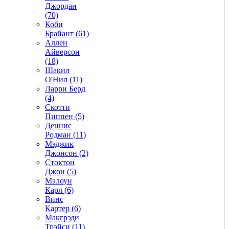
Джордан
(70)
Коби
Брайант (61)
Аллен
Айверсон
(18)
Шакил
О'Нил (11)
Ларри Берд
(4)
Скотти
Пиппен (5)
Деннис
Родман (11)
Мэджик
Джонсон (2)
Стоктон
Джон (5)
Мэлоун
Карл (6)
Винс
Картер (6)
Макгрэди
Трэйси (11)