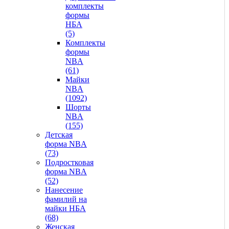
комплекты
формы
НБА
(5)
Комплекты
формы
NBA
(61)
Майки
NBA
(1092)
Шорты
NBA
(155)
Детская
форма NBA
(73)
Подростковая
форма NBA
(52)
Нанесение
фамилий на
майки НБА
(68)
Женская