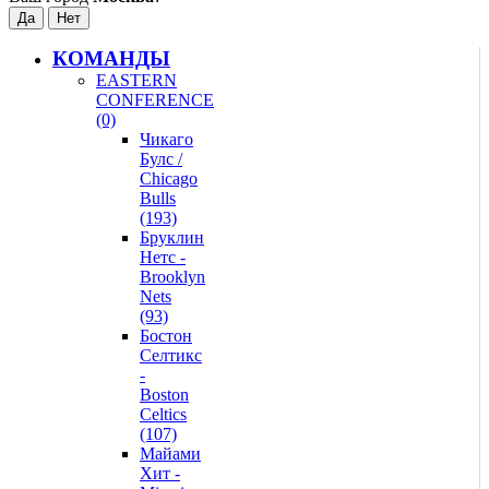
КОМАНДЫ
EASTERN
CONFERENCE
(0)
Чикаго
Булс /
Chicago
Bulls
(193)
Бруклин
Нетс -
Brooklyn
Nets
(93)
Бостон
Селтикс
-
Boston
Celtics
(107)
Майами
Хит -