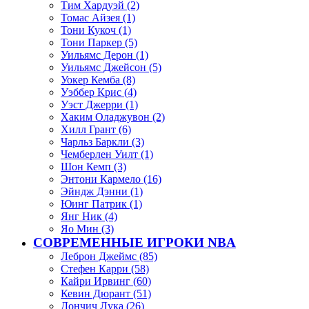
Тим Хардуэй (2)
Томас Айзея (1)
Тони Кукоч (1)
Тони Паркер (5)
Уильямс Дерон (1)
Уильямс Джейсон (5)
Уокер Кемба (8)
Уэббер Крис (4)
Уэст Джерри (1)
Хаким Оладжувон (2)
Хилл Грант (6)
Чарльз Баркли (3)
Чемберлен Уилт (1)
Шон Кемп (3)
Энтони Кармело (16)
Эйндж Дэнни (1)
Юинг Патрик (1)
Янг Ник (4)
Яо Мин (3)
СОВРЕМЕННЫЕ ИГРОКИ NBA
Леброн Джеймс (85)
Стефен Карри (58)
Кайри Ирвинг (60)
Кевин Дюрант (51)
Дончич Лука (26)