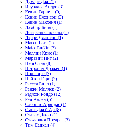
Думарс Джо (1)
Игуадала Андре (3)
Кевин Гарнетт (9)
Кевин Джонсон (3)
Кевин Макхейл (1)
Ламбир Билл (1)
Леттрэлл Спрюэлл (1)
Лэрри Джонсон (1)
Магси Богз (1)
Майк Бибби (2)
Маллин Крис (1)
Маравич Пит (2)
Нэш Стив (8)
Петрович Дражен (1)
Пол Пирс (3)
Пэйтон Гэри (3)
Рассел Билл (1)
Реджи Миллер (2)
Рэджон Рондо (12)
Рэй Аллен (5)
Сабонис Арвидас (1)
Смит Джей Ар (8)
Старкс Джон (1)
Стоякович Предраг (3)
Тим Данкан (4)