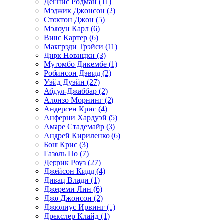
Деннис Родман (11)
Мэджик Джонсон (2)
Стоктон Джон (5)
Мэлоун Карл (6)
Винс Картер (6)
Макгрэди Трэйси (11)
Дирк Новицки (3)
Мутомбо Дикембе (1)
Робинсон Дэвид (2)
Уэйд Дуэйн (27)
Абдул-Джаббар (2)
Алонзо Морнинг (2)
Андерсен Крис (4)
Анферни Xардуэй (5)
Амаре Стадемайр (3)
Андрей Кириленко (6)
Бош Крис (3)
Газоль По (7)
Деррик Роуз (27)
Джейсон Кидд (4)
Дивац Влади (1)
Джереми Лин (6)
Джо Джонсон (2)
Джюлиус Ирвинг (1)
Дрекслер Клайд (1)