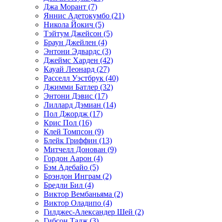
Джа Морант (7)
Яннис Адетокумбо (21)
Никола Йокич (5)
Тэйтум Джейсон (5)
Браун Джейлен (4)
Энтони Эдвардс (3)
Джеймс Харден (42)
Кауай Леонард (27)
Расселл Уэстбрук (40)
Джимми Батлер (32)
Энтони Дэвис (17)
Лиллард Дэмиан (14)
Пол Джордж (17)
Крис Пол (16)
Клей Томпсон (9)
Блейк Гриффин (13)
Митчелл Донован (9)
Гордон Аарон (4)
Бэм Адебайо (5)
Брэндон Инграм (2)
Бредли Бил (4)
Виктор Вембаньяма (2)
Виктор Оладипо (4)
Гилджес-Александер Шей (2)
Гибсон Тадж (3)