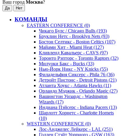
Ваш город
Москва
?
КОМАНДЫ
EASTERN CONFERENCE (0)
Чикаго Булс / Chicago Bulls (193)
Бруклин Нетс - Brooklyn Nets (93)
Бостон Селтикс - Boston Celtics (107)
Майами Хит - Miami Heat (127)
Кливленд Кавальерс - CAVS (97)
Торонто Рэпторс - Toronto Raptors (32)
Милуоки Бакс - Bucks (33)
Нью-Йорк Никс - NY Knicks (55)
Филадельфия Сиксерс - Phila 76 (36)
Детройт Пистонс - Detroit Pistons (21)
Атланта Хоукс - Atlanta Hawks (11)
Орландо Мэджик - Orlando Magic (27)
Вашингтон Уизардс - Washington
Wizards (17)
Индиана Пэйсерс - Indiana Pacers (13)
Шарлотт Хорнетс - Charlotte Hornets
(10)
WESTERN CONFERENCE (0)
Лос-Анджелес Лейкерс - LAL (251)
Голден Стэйт Уорриорз - GSW (163)