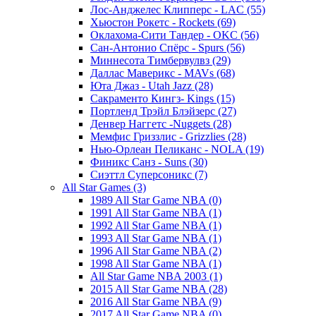
Лос-Анджелес Клипперс - LAC (55)
Хьюстон Рокетс - Rockets (69)
Оклахома-Сити Тандер - OKC (56)
Сан-Антонио Спёрс - Spurs (56)
Миннесота Тимбервулвз (29)
Даллас Маверикс - MAVs (68)
Юта Джаз - Utah Jazz (28)
Сакраменто Кингз- Kings (15)
Портленд Трэйл Блэйзерс (27)
Денвер Наггетс -Nuggets (28)
Мемфис Гриззлис - Grizzlies (28)
Нью-Орлеан Пеликанс - NOLA (19)
Финикс Санз - Suns (30)
Сиэттл Суперсоникс (7)
All Star Games (3)
1989 All Star Game NBA (0)
1991 All Star Game NBA (1)
1992 All Star Game NBA (1)
1993 All Star Game NBA (1)
1996 All Star Game NBA (2)
1998 All Star Game NBA (1)
All Star Game NBA 2003 (1)
2015 All Star Game NBA (28)
2016 All Star Game NBA (9)
2017 All Star Game NBA (0)