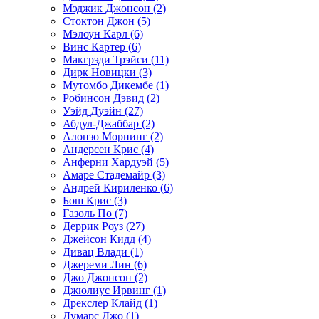
Мэджик Джонсон (2)
Стоктон Джон (5)
Мэлоун Карл (6)
Винс Картер (6)
Макгрэди Трэйси (11)
Дирк Новицки (3)
Мутомбо Дикембе (1)
Робинсон Дэвид (2)
Уэйд Дуэйн (27)
Абдул-Джаббар (2)
Алонзо Морнинг (2)
Андерсен Крис (4)
Анферни Xардуэй (5)
Амаре Стадемайр (3)
Андрей Кириленко (6)
Бош Крис (3)
Газоль По (7)
Деррик Роуз (27)
Джейсон Кидд (4)
Дивац Влади (1)
Джереми Лин (6)
Джо Джонсон (2)
Джюлиус Ирвинг (1)
Дрекслер Клайд (1)
Думарс Джо (1)