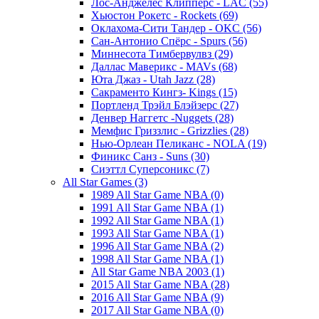
Лос-Анджелес Клипперс - LAC (55)
Хьюстон Рокетс - Rockets (69)
Оклахома-Сити Тандер - OKC (56)
Сан-Антонио Спёрс - Spurs (56)
Миннесота Тимбервулвз (29)
Даллас Маверикс - MAVs (68)
Юта Джаз - Utah Jazz (28)
Сакраменто Кингз- Kings (15)
Портленд Трэйл Блэйзерс (27)
Денвер Наггетс -Nuggets (28)
Мемфис Гриззлис - Grizzlies (28)
Нью-Орлеан Пеликанс - NOLA (19)
Финикс Санз - Suns (30)
Сиэттл Суперсоникс (7)
All Star Games (3)
1989 All Star Game NBA (0)
1991 All Star Game NBA (1)
1992 All Star Game NBA (1)
1993 All Star Game NBA (1)
1996 All Star Game NBA (2)
1998 All Star Game NBA (1)
All Star Game NBA 2003 (1)
2015 All Star Game NBA (28)
2016 All Star Game NBA (9)
2017 All Star Game NBA (0)