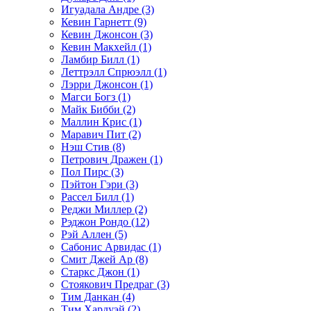
Игуадала Андре (3)
Кевин Гарнетт (9)
Кевин Джонсон (3)
Кевин Макхейл (1)
Ламбир Билл (1)
Леттрэлл Спрюэлл (1)
Лэрри Джонсон (1)
Магси Богз (1)
Майк Бибби (2)
Маллин Крис (1)
Маравич Пит (2)
Нэш Стив (8)
Петрович Дражен (1)
Пол Пирс (3)
Пэйтон Гэри (3)
Рассел Билл (1)
Реджи Миллер (2)
Рэджон Рондо (12)
Рэй Аллен (5)
Сабонис Арвидас (1)
Смит Джей Ар (8)
Старкс Джон (1)
Стоякович Предраг (3)
Тим Данкан (4)
Тим Хардуэй (2)