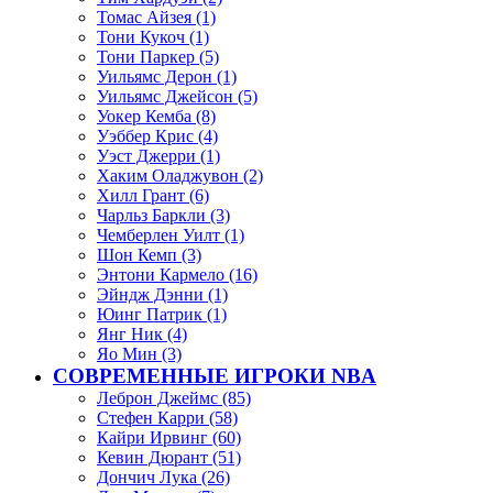
Томас Айзея (1)
Тони Кукоч (1)
Тони Паркер (5)
Уильямс Дерон (1)
Уильямс Джейсон (5)
Уокер Кемба (8)
Уэббер Крис (4)
Уэст Джерри (1)
Хаким Оладжувон (2)
Хилл Грант (6)
Чарльз Баркли (3)
Чемберлен Уилт (1)
Шон Кемп (3)
Энтони Кармело (16)
Эйндж Дэнни (1)
Юинг Патрик (1)
Янг Ник (4)
Яо Мин (3)
СОВРЕМЕННЫЕ ИГРОКИ NBA
Леброн Джеймс (85)
Стефен Карри (58)
Кайри Ирвинг (60)
Кевин Дюрант (51)
Дончич Лука (26)