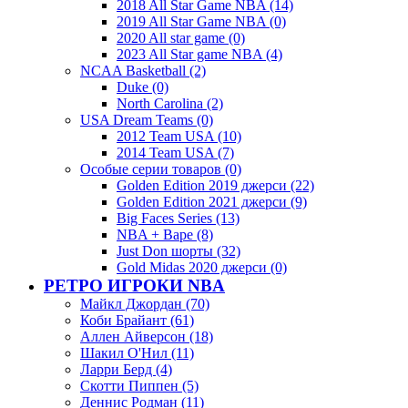
2018 All Star Game NBA (14)
2019 All Star Game NBA (0)
2020 All star game (0)
2023 All Star game NBA (4)
NCAA Basketball (2)
Duke (0)
North Carolina (2)
USA Dream Teams (0)
2012 Team USA (10)
2014 Team USA (7)
Особые серии товаров (0)
Golden Edition 2019 джерси (22)
Golden Edition 2021 джерси (9)
Big Faces Series (13)
NBA + Bape (8)
Just Don шорты (32)
Gold Midas 2020 джерси (0)
РЕТРО ИГРОКИ NBA
Майкл Джордан (70)
Коби Брайант (61)
Аллен Айверсон (18)
Шакил О'Нил (11)
Ларри Берд (4)
Скотти Пиппен (5)
Деннис Родман (11)