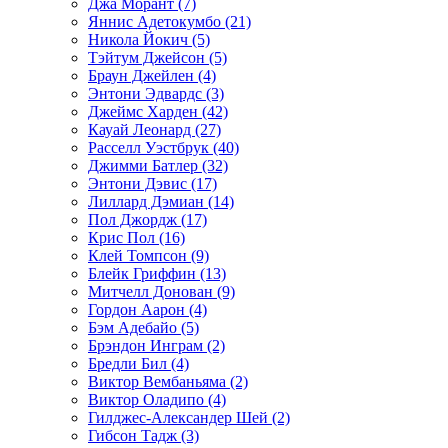
Джа Морант (7)
Яннис Адетокумбо (21)
Никола Йокич (5)
Тэйтум Джейсон (5)
Браун Джейлен (4)
Энтони Эдвардс (3)
Джеймс Харден (42)
Кауай Леонард (27)
Расселл Уэстбрук (40)
Джимми Батлер (32)
Энтони Дэвис (17)
Лиллард Дэмиан (14)
Пол Джордж (17)
Крис Пол (16)
Клей Томпсон (9)
Блейк Гриффин (13)
Митчелл Донован (9)
Гордон Аарон (4)
Бэм Адебайо (5)
Брэндон Инграм (2)
Бредли Бил (4)
Виктор Вембаньяма (2)
Виктор Оладипо (4)
Гилджес-Александер Шей (2)
Гибсон Тадж (3)