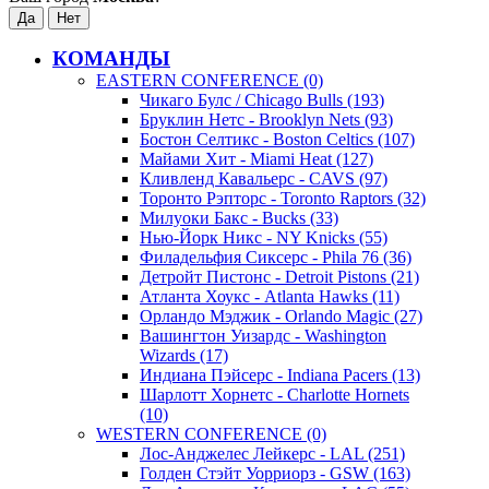
КОМАНДЫ
EASTERN CONFERENCE (0)
Чикаго Булс / Chicago Bulls (193)
Бруклин Нетс - Brooklyn Nets (93)
Бостон Селтикс - Boston Celtics (107)
Майами Хит - Miami Heat (127)
Кливленд Кавальерс - CAVS (97)
Торонто Рэпторс - Toronto Raptors (32)
Милуоки Бакс - Bucks (33)
Нью-Йорк Никс - NY Knicks (55)
Филадельфия Сиксерс - Phila 76 (36)
Детройт Пистонс - Detroit Pistons (21)
Атланта Хоукс - Atlanta Hawks (11)
Орландо Мэджик - Orlando Magic (27)
Вашингтон Уизардс - Washington
Wizards (17)
Индиана Пэйсерс - Indiana Pacers (13)
Шарлотт Хорнетс - Charlotte Hornets
(10)
WESTERN CONFERENCE (0)
Лос-Анджелес Лейкерс - LAL (251)
Голден Стэйт Уорриорз - GSW (163)