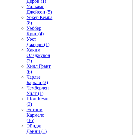
Дерон (1)
Уильямс
Джейсон (5)
Уокер Кемба
(8)
Уэббер
Крис (4)
Уэст
Джерри (1)
Хаким
Оладжувон
(2)
Хилл Грант
(6)
Чарльз
Баркли (3)
Чемберлен
Уилт (1)
Шон Кемп
(3)
Энтони
Кармело
(16)
Эйндж
Дэнни (1)