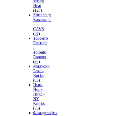
Miami
Heat
(127)
Кливленд
Кавальерс
-
CAVS
(97)
Торонто
Рэпторс
-
Toronto
Raptors
(32)
Милуоки
Бакс -
Bucks
(33)
Нью-
Йорк
Никс -
NY
Knicks
(55)
Филадельфия