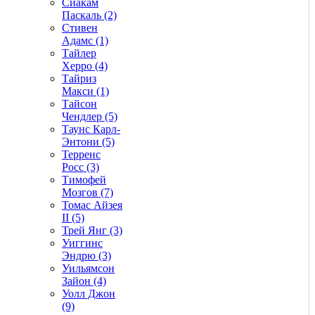
Сиакам
Паскаль (2)
Стивен
Адамс (1)
Тайлер
Херро (4)
Тайриз
Макси (1)
Тайсон
Чендлер (5)
Таунс Карл-
Энтони (5)
Терренс
Росс (3)
Тимофей
Мозгов (7)
Томас Айзея
II (5)
Трей Янг (3)
Уиггинс
Эндрю (3)
Уильямсон
Зайон (4)
Уолл Джон
(9)