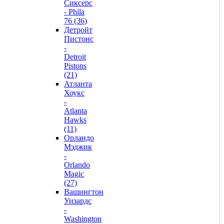
Сиксерс
- Phila
76 (36)
Детройт
Пистонс
-
Detroit
Pistons
(21)
Атланта
Хоукс
-
Atlanta
Hawks
(11)
Орландо
Мэджик
-
Orlando
Magic
(27)
Вашингтон
Уизардс
-
Washington