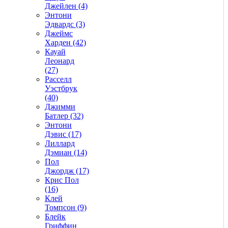
Джейлен (4)
Энтони
Эдвардс (3)
Джеймс
Харден (42)
Кауай
Леонард
(27)
Расселл
Уэстбрук
(40)
Джимми
Батлер (32)
Энтони
Дэвис (17)
Лиллард
Дэмиан (14)
Пол
Джордж (17)
Крис Пол
(16)
Клей
Томпсон (9)
Блейк
Гриффин