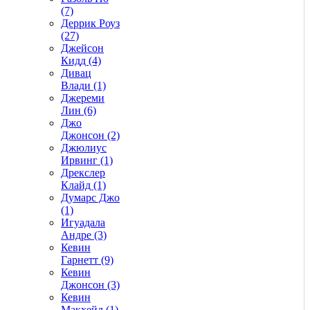
(7)
Деррик Роуз
(27)
Джейсон
Кидд (4)
Дивац
Влади (1)
Джереми
Лин (6)
Джо
Джонсон (2)
Джюлиус
Ирвинг (1)
Дрекслер
Клайд (1)
Думарс Джо
(1)
Игуадала
Андре (3)
Кевин
Гарнетт (9)
Кевин
Джонсон (3)
Кевин
Макхейл (1)