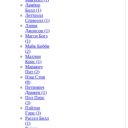
Ламбир
Билл (1)
Леттрэлл
Спрюэлл (1)
Лэрри
Джонсон (1)
Магси Богз
(1)
Майк Бибби
(2)
Маллин
Крис (1)
Маравич
Пит (2)
Нэш Стив
(8)
Петрович
Дражен (1)
Пол Пирс
(3)
Пэйтон
Гэри (3)
Рассел Билл
(1)