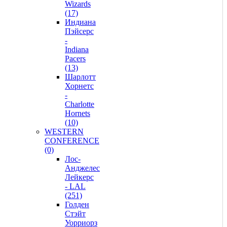
Wizards
(17)
Индиана
Пэйсерс
-
Indiana
Pacers
(13)
Шарлотт
Хорнетс
-
Charlotte
Hornets
(10)
WESTERN
CONFERENCE
(0)
Лос-
Анджелес
Лейкерс
- LAL
(251)
Голден
Стэйт
Уорриорз