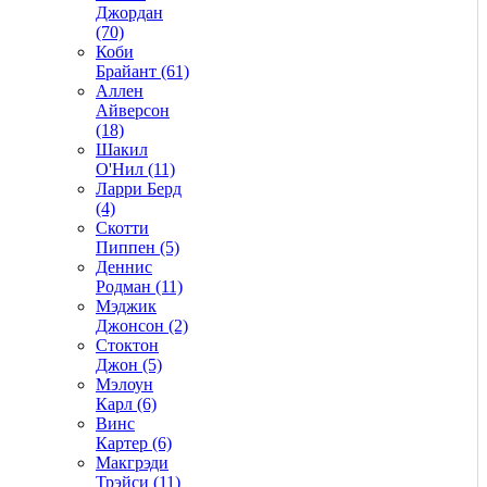
Джордан
(70)
Коби
Брайант (61)
Аллен
Айверсон
(18)
Шакил
О'Нил (11)
Ларри Берд
(4)
Скотти
Пиппен (5)
Деннис
Родман (11)
Мэджик
Джонсон (2)
Стоктон
Джон (5)
Мэлоун
Карл (6)
Винс
Картер (6)
Макгрэди
Трэйси (11)