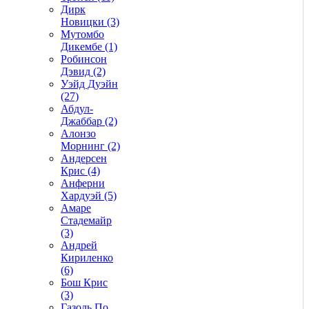
Дирк
Новицки (3)
Мутомбо
Дикембе (1)
Робинсон
Дэвид (2)
Уэйд Дуэйн
(27)
Абдул-
Джаббар (2)
Алонзо
Морнинг (2)
Андерсен
Крис (4)
Анферни
Xардуэй (5)
Амаре
Стадемайр
(3)
Андрей
Кириленко
(6)
Бош Крис
(3)
Газоль По