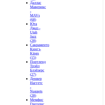
Даллас
Маверикс
-
MAVs
(68)
Юта
Джаз -
Utah
Jazz
(28)
Сакраменто
Кингз-
Kings
(15)
Портленд
Трэйл
Блэйзерс
(27)
Денвер
Наггетс
-
Nuggets
(28)
Мемфис
Гриззлис