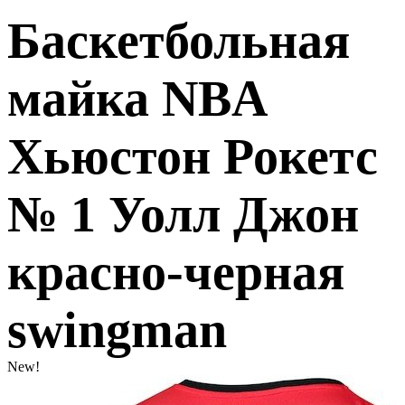
Баскетбольная
майка NBA
Хьюстон Рокетс
№ 1 Уолл Джон
красно-черная
swingman
New!