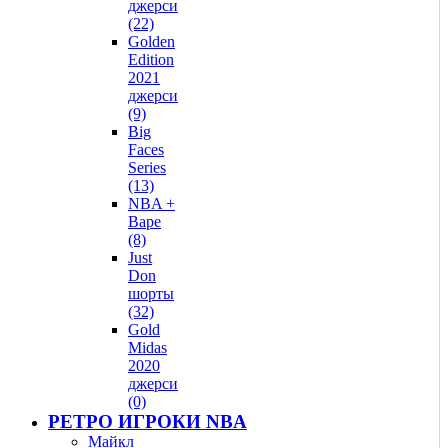
джерси
(22)
Golden
Edition
2021
джерси
(9)
Big
Faces
Series
(13)
NBA +
Bape
(8)
Just
Don
шорты
(32)
Gold
Midas
2020
джерси
(0)
РЕТРО ИГРОКИ NBA
Майкл