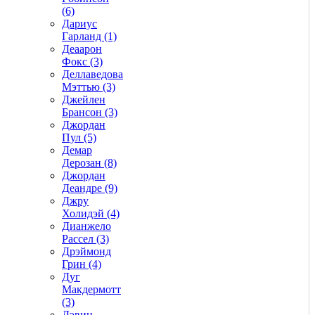
(6)
Дариус
Гарланд (1)
Деаарон
Фокс (3)
Деллаведова
Мэттью (3)
Джейлен
Брансон (3)
Джордан
Пул (5)
Демар
Дерозан (8)
Джордан
Деандре (9)
Джру
Холидэй (4)
Дианжело
Рассел (3)
Дрэймонд
Грин (4)
Дуг
Макдермотт
(3)
Дэвин