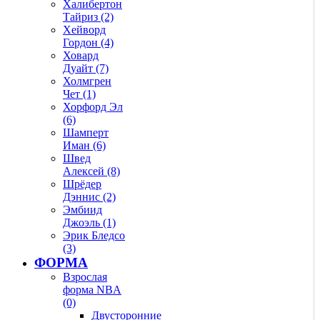
Халибертон
Тайриз (2)
Хейворд
Гордон (4)
Ховард
Дуайт (7)
Холмгрен
Чет (1)
Хорфорд Эл
(6)
Шамперт
Иман (6)
Швед
Алексей (8)
Шрёдер
Дэннис (2)
Эмбиид
Джоэль (1)
Эрик Бледсо
(3)
ФОРМА
Взрослая
форма NBA
(0)
Двусторонние