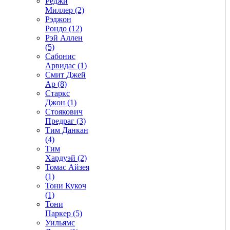
Реджи
Миллер (2)
Рэджон
Рондо (12)
Рэй Аллен
(5)
Сабонис
Арвидас (1)
Смит Джей
Ар (8)
Старкс
Джон (1)
Стоякович
Предраг (3)
Тим Данкан
(4)
Тим
Хардуэй (2)
Томас Айзея
(1)
Тони Кукоч
(1)
Тони
Паркер (5)
Уильямс