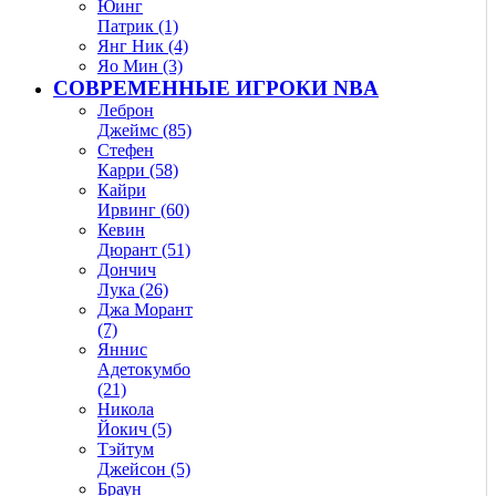
Юинг
Патрик (1)
Янг Ник (4)
Яо Мин (3)
СОВРЕМЕННЫЕ ИГРОКИ NBA
Леброн
Джеймс (85)
Стефен
Карри (58)
Кайри
Ирвинг (60)
Кевин
Дюрант (51)
Дончич
Лука (26)
Джа Морант
(7)
Яннис
Адетокумбо
(21)
Никола
Йокич (5)
Тэйтум
Джейсон (5)
Браун