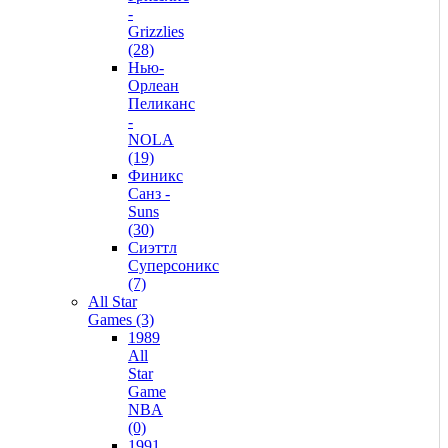
-
Grizzlies
(28)
Нью-
Орлеан
Пеликанс
-
NOLA
(19)
Финикс
Санз -
Suns
(30)
Сиэттл
Суперсоникс
(7)
All Star
Games (3)
1989
All
Star
Game
NBA
(0)
1991