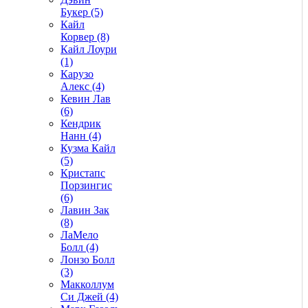
Букер (5)
Кайл
Корвер (8)
Кайл Лоури
(1)
Карузо
Алекс (4)
Кевин Лав
(6)
Кендрик
Нанн (4)
Кузма Кайл
(5)
Кристапс
Порзингис
(6)
Лавин Зак
(8)
ЛаМело
Болл (4)
Лонзо Болл
(3)
Макколлум
Си Джей (4)