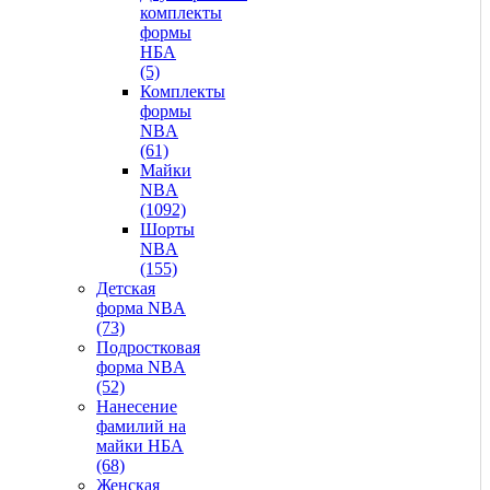
комплекты
формы
НБА
(5)
Комплекты
формы
NBA
(61)
Майки
NBA
(1092)
Шорты
NBA
(155)
Детская
форма NBA
(73)
Подростковая
форма NBA
(52)
Нанесение
фамилий на
майки НБА
(68)
Женская