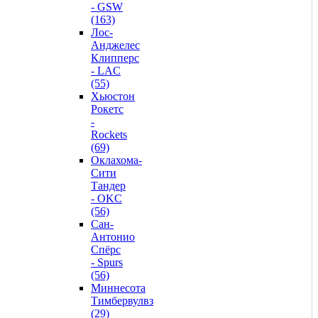
- GSW
(163)
Лос-
Анджелес
Клипперс
- LAC
(55)
Хьюстон
Рокетс
-
Rockets
(69)
Оклахома-
Сити
Тандер
- OKC
(56)
Сан-
Антонио
Спёрс
- Spurs
(56)
Миннесота
Тимбервулвз
(29)