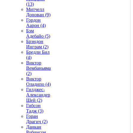
(13)
Митчелл
Донован (9)
Гордон
Аарон (4)
Бэм
Адебайо (5)
Брэндон
Инграм (2)
Бредли Бил
(4)
Виктор
Вембаньяма
(2)
Виктор
Оладипо (4)
Гилджес-
Александер
Шей (2)
Гибсон
Тадж (3)
Горан
Драгич (2)
Данкан
Робинсон