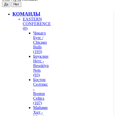
КОМАНДЫ
EASTERN
CONFERENCE
(0)
Чикаго
Булс /
Chicago
Bulls
(193)
Бруклин
Нетс -
Brooklyn
Nets
(93)
Бостон
Селтикс
-
Boston
Celtics
(107)
Майами
Хит -