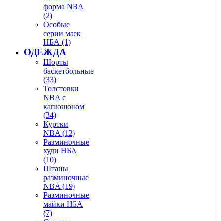
форма NBA
(2)
Особые
серии маек
НБА (1)
ОДЕЖДА
Шорты
баскетбольные
(33)
Толстовки
NBA с
капюшоном
(34)
Куртки
NBA (12)
Разминочные
худи НБА
(10)
Штаны
разминочные
NBA (19)
Разминочные
майки НБА
(7)