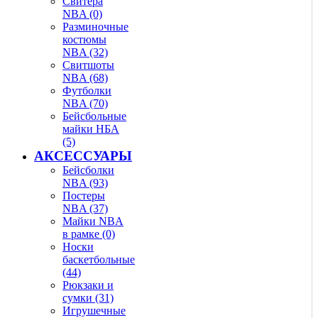
Свитера
NBA (0)
Разминочные
костюмы
NBA (32)
Свитшоты
NBA (68)
Футболки
NBA (70)
Бейсбольные
майки НБА
(5)
АКСЕССУАРЫ
Бейсболки
NBA (93)
Постеры
NBA (37)
Майки NBA
в рамке (0)
Носки
баскетбольные
(44)
Рюкзаки и
сумки (31)
Игрушечные