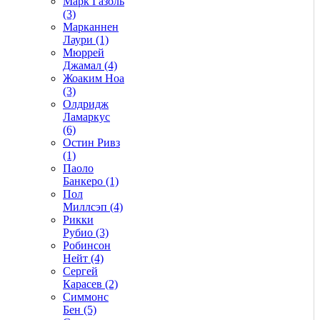
Марк Газоль
(3)
Марканнен
Лаури (1)
Мюррей
Джамал (4)
Жоаким Ноа
(3)
Олдридж
Ламаркус
(6)
Остин Ривз
(1)
Паоло
Банкеро (1)
Пол
Миллсэп (4)
Рикки
Рубио (3)
Робинсон
Нейт (4)
Сергей
Карасев (2)
Симмонс
Бен (5)