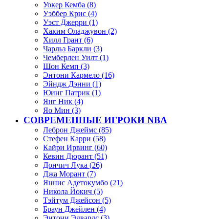
Уокер Кемба (8)
Уэббер Крис (4)
Уэст Джерри (1)
Хаким Оладжувон (2)
Хилл Грант (6)
Чарльз Баркли (3)
Чемберлен Уилт (1)
Шон Кемп (3)
Энтони Кармело (16)
Эйндж Дэнни (1)
Юинг Патрик (1)
Янг Ник (4)
Яо Мин (3)
СОВРЕМЕННЫЕ ИГРОКИ NBA
Леброн Джеймс (85)
Стефен Карри (58)
Кайри Ирвинг (60)
Кевин Дюрант (51)
Дончич Лука (26)
Джа Морант (7)
Яннис Адетокумбо (21)
Никола Йокич (5)
Тэйтум Джейсон (5)
Браун Джейлен (4)
Энтони Эдвардс (3)