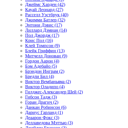
Джеймс Харден (42)
Кауай Леонард (27)
Расселл Уэстбрук (40)
Джимми Батлер (32)
Энтони Дэвис (17)
Лиллард Дэмиан (14)
Пол Джордж (17)
Крис Пол (16)
Клей Томпсон (9)
Блейк Гриффин (13)
Митчелл Донован (9)
Гордон Аарон (4)
Бэм Адебайо (5)
Брэндон Инграм (2)
Бредли Бил (4)
Виктор Вембаньяма (2)
Виктор Оладипо (4)
Гилджес-Александер Шей (2)
Гибсон Тадж (3)
Горан Драгич (2)
Данкан Робинсон (6)
Дариус Гарланд (1)
Деаарон Фокс (3)
Деллаведова Мэттью (3)
Джейлен Брансон (3)