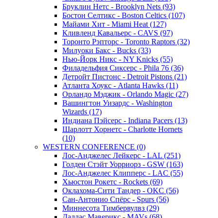
Бруклин Нетс - Brooklyn Nets (93)
Бостон Селтикс - Boston Celtics (107)
Майами Хит - Miami Heat (127)
Кливленд Кавальерс - CAVS (97)
Торонто Рэпторс - Toronto Raptors (32)
Милуоки Бакс - Bucks (33)
Нью-Йорк Никс - NY Knicks (55)
Филадельфия Сиксерс - Phila 76 (36)
Детройт Пистонс - Detroit Pistons (21)
Атланта Хоукс - Atlanta Hawks (11)
Орландо Мэджик - Orlando Magic (27)
Вашингтон Уизардс - Washington
Wizards (17)
Индиана Пэйсерс - Indiana Pacers (13)
Шарлотт Хорнетс - Charlotte Hornets
(10)
WESTERN CONFERENCE (0)
Лос-Анджелес Лейкерс - LAL (251)
Голден Стэйт Уорриорз - GSW (163)
Лос-Анджелес Клипперс - LAC (55)
Хьюстон Рокетс - Rockets (69)
Оклахома-Сити Тандер - OKC (56)
Сан-Антонио Спёрс - Spurs (56)
Миннесота Тимбервулвз (29)
Даллас Маверикс - MAVs (68)