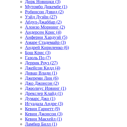
Дирк Новицки (3)
Мутомбо Дикембе (1)
Робинсон Дэвид (2)
Уэйд Дуэйн (27)
Абдул-Джаббар (2)
Алонзо Морнинг (2)
Андерсен Крис (4)
Анферни Xардуэй (5)
Амаре Стадемайр (3)
Андрей Кириленко (6)
Бош Крис (3)
Газоль По (7)
Деррик Роуз (27)
Джейсон Кидд (4)
Дивац Влади (1)
Джереми Лин (6)
Джо Джонсон (2)
Джюлиус Ирвинг (1)
Дрекслер Клайд (1)
Думарс Джо (1)
Игуадала Андре (3)
Кевин Гарнетт (9)
Кевин Джонсон (3)
Кевин Макхейл (1)
Ламбир Билл (1)