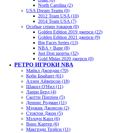
North Carolina (2)
USA Dream Teams (0)
2012 Team USA (10)
2014 Team USA (7)
Особые серии товаров (0)
Golden Edition 2019 джерси (22)
Golden Edition 2021 джерси (9)
Big Faces Series (13)
NBA + Bape (8)
Just Don шорты (32)
Gold Midas 2020 джерси (0)
РЕТРО ИГРОКИ NBA
Майкл Джордан (70)
Коби Брайант (61)
Аллен Айверсон (18)
Шакил О'Нил (11)
Ларри Берд (4)
Скотти Пиппен (5)
Деннис Родман (11)
Мэджик Джонсон (2)
Стоктон Джон (5)
Мэлоун Карл (6)
Винс Картер (6)
Макгрэди Трэйси (11)