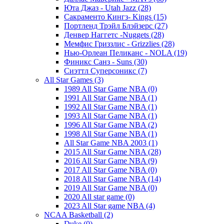
Юта Джаз - Utah Jazz (28)
Сакраменто Кингз- Kings (15)
Портленд Трэйл Блэйзерс (27)
Денвер Наггетс -Nuggets (28)
Мемфис Гриззлис - Grizzlies (28)
Нью-Орлеан Пеликанс - NOLA (19)
Финикс Санз - Suns (30)
Сиэттл Суперсоникс (7)
All Star Games (3)
1989 All Star Game NBA (0)
1991 All Star Game NBA (1)
1992 All Star Game NBA (1)
1993 All Star Game NBA (1)
1996 All Star Game NBA (2)
1998 All Star Game NBA (1)
All Star Game NBA 2003 (1)
2015 All Star Game NBA (28)
2016 All Star Game NBA (9)
2017 All Star Game NBA (0)
2018 All Star Game NBA (14)
2019 All Star Game NBA (0)
2020 All star game (0)
2023 All Star game NBA (4)
NCAA Basketball (2)
Duke (0)