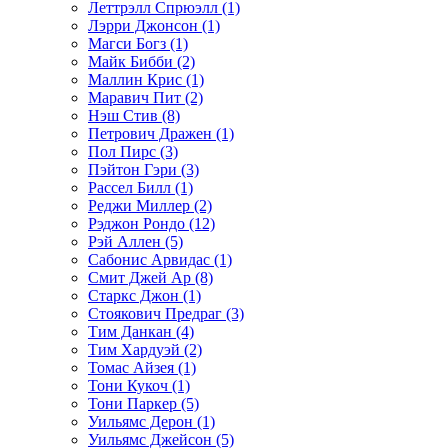
Леттрэлл Спрюэлл (1)
Лэрри Джонсон (1)
Магси Богз (1)
Майк Бибби (2)
Маллин Крис (1)
Маравич Пит (2)
Нэш Стив (8)
Петрович Дражен (1)
Пол Пирс (3)
Пэйтон Гэри (3)
Рассел Билл (1)
Реджи Миллер (2)
Рэджон Рондо (12)
Рэй Аллен (5)
Сабонис Арвидас (1)
Смит Джей Ар (8)
Старкс Джон (1)
Стоякович Предраг (3)
Тим Данкан (4)
Тим Хардуэй (2)
Томас Айзея (1)
Тони Кукоч (1)
Тони Паркер (5)
Уильямс Дерон (1)
Уильямс Джейсон (5)