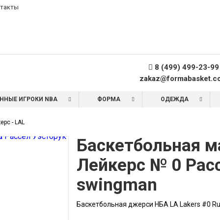
такты
8 (499) 499-23-99
zakaz@formabasket.c
ННЫЕ ИГРОКИ NBA
ФОРМА
ОДЕЖДА
рс - LAL
Баскетбольная 
Лейкерс № 0 Рас
swingman
Баскетбольная джерси НБА LA Lakers #0 Ru