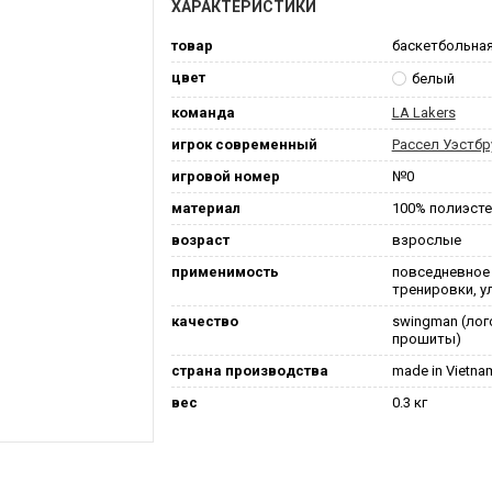
ХАРАКТЕРИСТИКИ
товар
баскетбольна
цвет
белый
команда
LA Lakers
игрок современный
Рассел Уэстбр
игровой номер
№0
материал
100% полиэст
возраст
взрослые
применимость
повседневное
тренировки, у
качество
swingman (лог
прошиты)
страна производства
made in Vietna
вес
0.3 кг