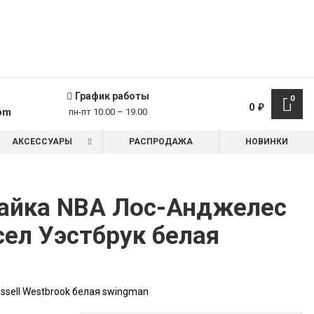
График работы
0
0
₽
om
пн-пт 10.00 – 19.00
АКСЕССУАРЫ
РАСПРОДАЖА
НОВИНКИ
майка NBA Лос-Анджелес
сел Уэстбрук белая
ssell Westbrook белая swingman