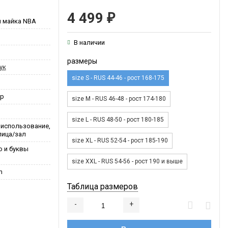
4 499
₽
я майка NBA
В наличии
размеры
ук
size S - RUS 44-46 - рост 168-175
ер
size M - RUS 46-48 - рост 174-180
size L - RUS 48-50 - рост 180-185
 использование,
лица/зал
size XL - RUS 52-54 - рост 185-190
о и буквы
size XXL - RUS 54-56 - рост 190 и выше
m
Таблица размеров
-
+
Добавляется...
Добавлен