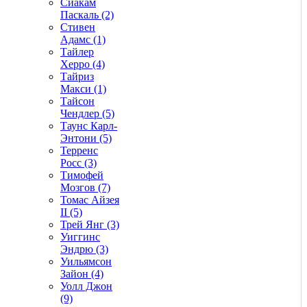
Сиакам
Паскаль (2)
Стивен
Адамс (1)
Тайлер
Херро (4)
Тайриз
Макси (1)
Тайсон
Чендлер (5)
Таунс Карл-
Энтони (5)
Терренс
Росс (3)
Тимофей
Мозгов (7)
Томас Айзея
II (5)
Трей Янг (3)
Уиггинс
Эндрю (3)
Уильямсон
Зайон (4)
Уолл Джон
(9)