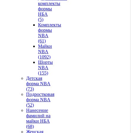
комплекты
формы
НБА
(5)
Комплекты
формы
NBA
(61)
Майки
NBA
(1092)
Шорты
NBA
(155)
Детская
форма NBA
(73)
Подростковая
форма NBA
(52)
Нанесение
фамилий на
майки НБА
(68)
Женская