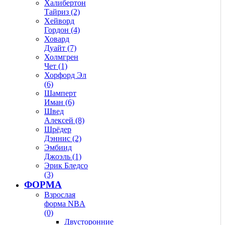
Халибертон
Тайриз (2)
Хейворд
Гордон (4)
Ховард
Дуайт (7)
Холмгрен
Чет (1)
Хорфорд Эл
(6)
Шамперт
Иман (6)
Швед
Алексей (8)
Шрёдер
Дэннис (2)
Эмбиид
Джоэль (1)
Эрик Бледсо
(3)
ФОРМА
Взрослая
форма NBA
(0)
Двусторонние