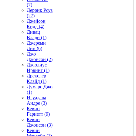
(7)
Деррик Роуз
(27)
Джейсон
Кидд (4)
Дивац
Влади (1)
Джереми
Лин (6)
Джо
Джонсон (2)
Джюлиус
Ирвинг (1)
Дрекслер
Клайд (1)
Думарс Джо
(1)
Игуадала
Андре (3)
Кевин
Гарнетт (9)
Кевин
Джонсон (3)
Кевин
Макхейл (1)