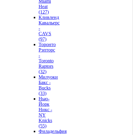
Miami
Heat
(127)
Кливленд
Кавальерс
-
CAVS
(97)
Торонто
Рэпторс
-
Toronto
Raptors
(32)
Милуоки
Бакс -
Bucks
(33)
Нью-
Йорк
Никс -
NY
Knicks
(55)
Филадельфия