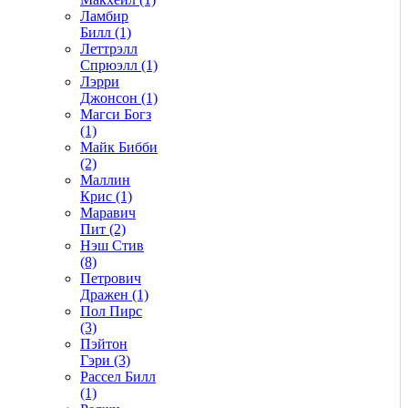
Ламбир
Билл (1)
Леттрэлл
Спрюэлл (1)
Лэрри
Джонсон (1)
Магси Богз
(1)
Майк Бибби
(2)
Маллин
Крис (1)
Маравич
Пит (2)
Нэш Стив
(8)
Петрович
Дражен (1)
Пол Пирс
(3)
Пэйтон
Гэри (3)
Рассел Билл
(1)