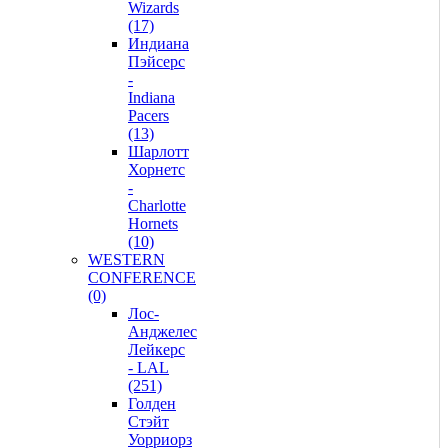
Wizards
(17)
Индиана
Пэйсерс
-
Indiana
Pacers
(13)
Шарлотт
Хорнетс
-
Charlotte
Hornets
(10)
WESTERN
CONFERENCE
(0)
Лос-
Анджелес
Лейкерс
- LAL
(251)
Голден
Стэйт
Уорриорз