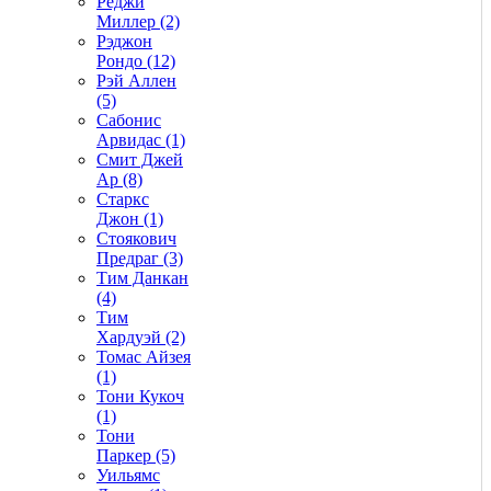
Реджи
Миллер (2)
Рэджон
Рондо (12)
Рэй Аллен
(5)
Сабонис
Арвидас (1)
Смит Джей
Ар (8)
Старкс
Джон (1)
Стоякович
Предраг (3)
Тим Данкан
(4)
Тим
Хардуэй (2)
Томас Айзея
(1)
Тони Кукоч
(1)
Тони
Паркер (5)
Уильямс