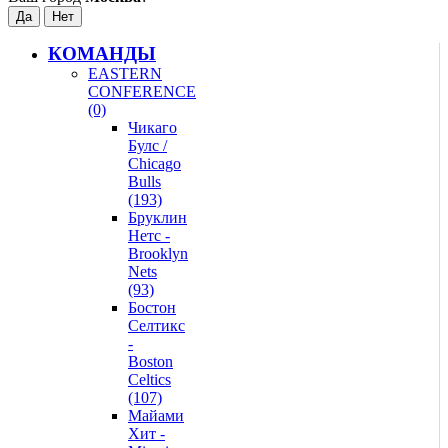
КОМАНДЫ
EASTERN
CONFERENCE
(0)
Чикаго
Булс /
Chicago
Bulls
(193)
Бруклин
Нетс -
Brooklyn
Nets
(93)
Бостон
Селтикс
-
Boston
Celtics
(107)
Майами
Хит -