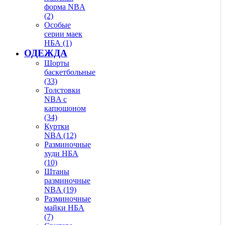
форма NBA
(2)
Особые
серии маек
НБА (1)
ОДЕЖДА
Шорты
баскетбольные
(33)
Толстовки
NBA с
капюшоном
(34)
Куртки
NBA (12)
Разминочные
худи НБА
(10)
Штаны
разминочные
NBA (19)
Разминочные
майки НБА
(7)