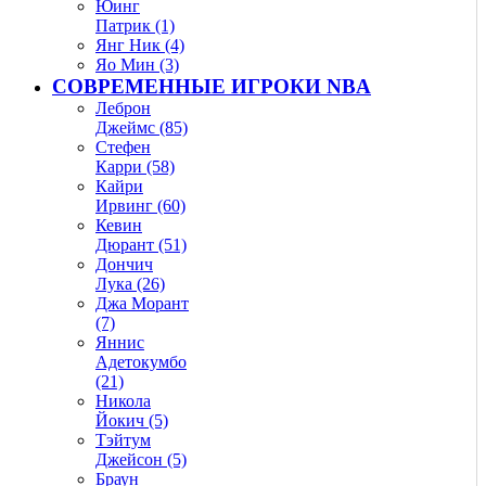
Юинг
Патрик (1)
Янг Ник (4)
Яо Мин (3)
СОВРЕМЕННЫЕ ИГРОКИ NBA
Леброн
Джеймс (85)
Стефен
Карри (58)
Кайри
Ирвинг (60)
Кевин
Дюрант (51)
Дончич
Лука (26)
Джа Морант
(7)
Яннис
Адетокумбо
(21)
Никола
Йокич (5)
Тэйтум
Джейсон (5)
Браун