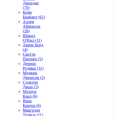
Джордан
(70)
Коби
Брайант (61)
Аллен
Айверсон
(18)
Шакил
О'Нил (11)
Ларри Берд
(4)
Скотти
Пиппен (5)
Деннис
Родман (11)
Мэджик
Джонсон (2)
Стоктон
Джон (5)
Мэлоун
Карл (6)
Винс
Картер (6)
Макгрэди
Трэйси (11)