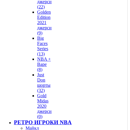
джерси
(22)
Golden
Edition
2021
джерси
(9)
Big
Faces
Series
(13)
NBA +
Bape
(8)
Just
Don
шорты
(32)
Gold
Midas
2020
джерси
(0)
РЕТРО ИГРОКИ NBA
Майкл