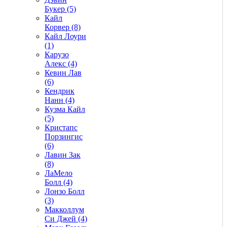
Букер (5)
Кайл
Корвер (8)
Кайл Лоури
(1)
Карузо
Алекс (4)
Кевин Лав
(6)
Кендрик
Нанн (4)
Кузма Кайл
(5)
Кристапс
Порзингис
(6)
Лавин Зак
(8)
ЛаМело
Болл (4)
Лонзо Болл
(3)
Макколлум
Си Джей (4)