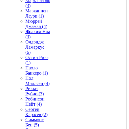
Марк Газоль
(3)
Марканнен
Лаури (1)
Мюррей
Джамал (4)
Жоаким Ноа
(3)
Олдридж
Ламаркус
(6)
Остин Ривз
(1)
Паоло
Банкеро (1)
Пол
Миллсэп (4)
Рикки
Рубио (3)
Робинсон
Нейт (4)
Сергей
Карасев (2)
Симмонс
Бен (5)