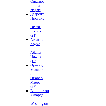
Сиксерс
- Phila
76 (36)
Детройт
Пистонс
-
Detroit
Pistons
(21)
Атланта
Хоукс
-
Atlanta
Hawks
(11)
Орландо
Мэджик
-
Orlando
Magic
(27)
Вашингтон
Уизардс
-
Washington