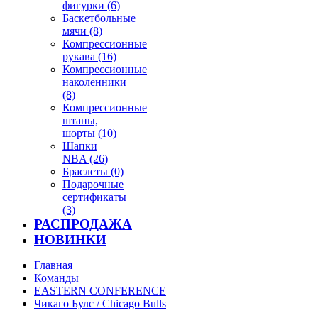
фигурки (6)
Баскетбольные
мячи (8)
Компрессионные
рукава (16)
Компрессионные
наколенники
(8)
Компрессионные
штаны,
шорты (10)
Шапки
NBA (26)
Браслеты (0)
Подарочные
сертификаты
(3)
РАСПРОДАЖА
НОВИНКИ
Главная
Команды
EASTERN CONFERENCE
Чикаго Булс / Chicago Bulls