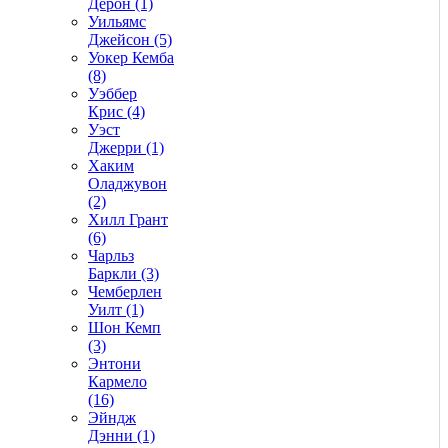
Дерон (1)
Уильямс
Джейсон (5)
Уокер Кемба
(8)
Уэббер
Крис (4)
Уэст
Джерри (1)
Хаким
Оладжувон
(2)
Хилл Грант
(6)
Чарльз
Баркли (3)
Чемберлен
Уилт (1)
Шон Кемп
(3)
Энтони
Кармело
(16)
Эйндж
Дэнни (1)