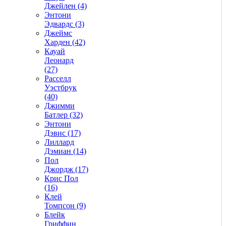
Джейлен (4)
Энтони
Эдвардс (3)
Джеймс
Харден (42)
Кауай
Леонард
(27)
Расселл
Уэстбрук
(40)
Джимми
Батлер (32)
Энтони
Дэвис (17)
Лиллард
Дэмиан (14)
Пол
Джордж (17)
Крис Пол
(16)
Клей
Томпсон (9)
Блейк
Гриффин