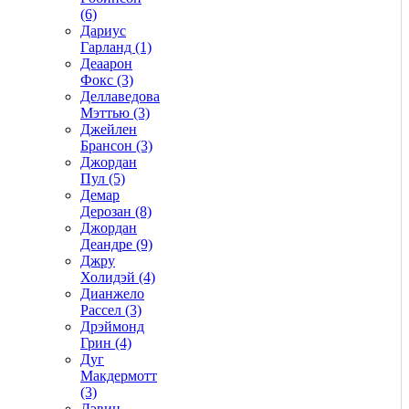
(6)
Дариус
Гарланд (1)
Деаарон
Фокс (3)
Деллаведова
Мэттью (3)
Джейлен
Брансон (3)
Джордан
Пул (5)
Демар
Дерозан (8)
Джордан
Деандре (9)
Джру
Холидэй (4)
Дианжело
Рассел (3)
Дрэймонд
Грин (4)
Дуг
Макдермотт
(3)
Дэвин