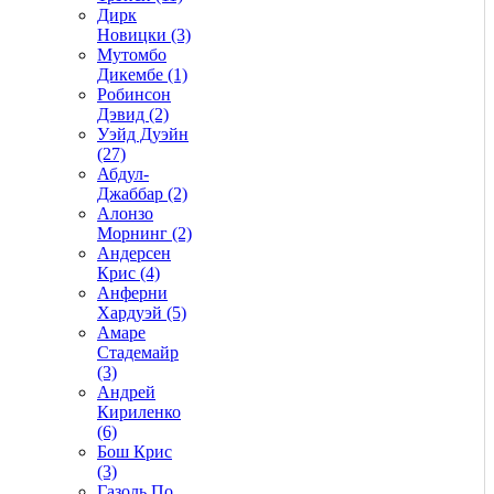
Дирк
Новицки (3)
Мутомбо
Дикембе (1)
Робинсон
Дэвид (2)
Уэйд Дуэйн
(27)
Абдул-
Джаббар (2)
Алонзо
Морнинг (2)
Андерсен
Крис (4)
Анферни
Xардуэй (5)
Амаре
Стадемайр
(3)
Андрей
Кириленко
(6)
Бош Крис
(3)
Газоль По