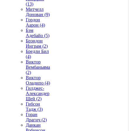
(13)
Митчелл
Донован (9)
Гордон
Аарон (4)
Бэм
Адебайо (5)
Брэндон
Инграм (2)
Бредли Бил
(4)
Виктор
Вембаньяма
(2)
Виктор
Оладипо (4)
Гилджес-
Александер
Шей (2)
Гибсон
Тадж (3)
Горан
Драгич (2)
Данкан
Робинсон