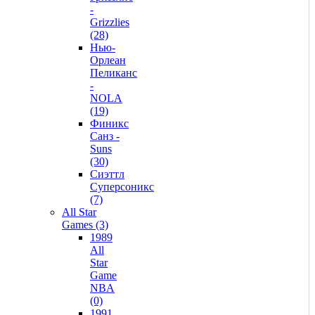
-
Grizzlies
(28)
Нью-
Орлеан
Пеликанс
-
NOLA
(19)
Финикс
Санз -
Suns
(30)
Сиэттл
Суперсоникс
(7)
All Star
Games (3)
1989
All
Star
Game
NBA
(0)
1991