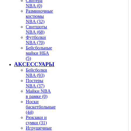
Свитера
NBA (0)
Разминочные
костюмы
NBA (32)
Свитшоты
NBA (68)
Футболки
NBA (70)
Бейсбольные
майки НБА
(5)
АКСЕССУАРЫ
Бейсболки
NBA (93)
Постеры
NBA (37)
Майки NBA
в рамке (0)
Носки
баскетбольные
(44)
Рюкзаки и
сумки (31)
Игрушечные