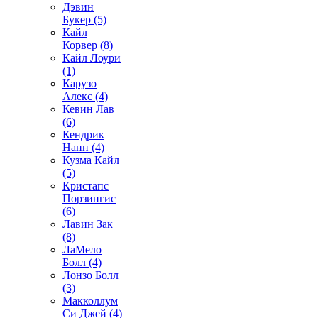
Дэвин
Букер (5)
Кайл
Корвер (8)
Кайл Лоури
(1)
Карузо
Алекс (4)
Кевин Лав
(6)
Кендрик
Нанн (4)
Кузма Кайл
(5)
Кристапс
Порзингис
(6)
Лавин Зак
(8)
ЛаМело
Болл (4)
Лонзо Болл
(3)
Макколлум
Си Джей (4)