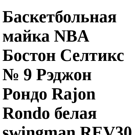
Баскетбольная
майка NBA
Бостон Селтикс
№ 9 Рэджон
Рондо Rajon
Rondo белая
swingman REV30