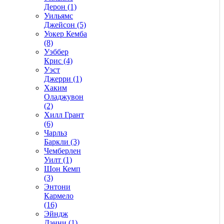
Дерон (1)
Уильямс
Джейсон (5)
Уокер Кемба
(8)
Уэббер
Крис (4)
Уэст
Джерри (1)
Хаким
Оладжувон
(2)
Хилл Грант
(6)
Чарльз
Баркли (3)
Чемберлен
Уилт (1)
Шон Кемп
(3)
Энтони
Кармело
(16)
Эйндж
Дэнни (1)