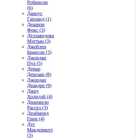
Робинсон
(6)
Дариус
Гарланд (1)
Деаарон
Фокс (3)
Деллаведова
Мэттью (3)
Джейлен
Брансон (3)
Джордан
Пул (5)
Демар
Дерозан (8)
Джордан
Деандре (9)
Джру
Холидэй (4)
Дианжело
Рассел (3)
Дрэймонд
Грин (4)
Дуг
Макдермотт
(3)