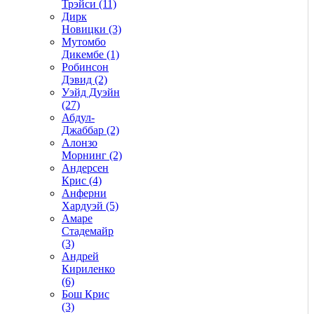
Трэйси (11)
Дирк
Новицки (3)
Мутомбо
Дикембе (1)
Робинсон
Дэвид (2)
Уэйд Дуэйн
(27)
Абдул-
Джаббар (2)
Алонзо
Морнинг (2)
Андерсен
Крис (4)
Анферни
Xардуэй (5)
Амаре
Стадемайр
(3)
Андрей
Кириленко
(6)
Бош Крис
(3)