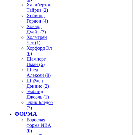
Халибертон
Тайриз (2)
Хейворд
Гордон (4)
Ховард
Дуайт (7)
Холмгрен
Чет (1)
Хорфорд Эл
(6)
Шамперт
Иман (6)
Швед
Алексей (8)
Шрёдер
Дэннис (2)
Эмбиид
Джоэль (1)
Эрик Бледсо
(3)
ФОРМА
Взрослая
форма NBA
(0)