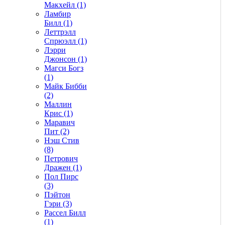
Макхейл (1)
Ламбир
Билл (1)
Леттрэлл
Спрюэлл (1)
Лэрри
Джонсон (1)
Магси Богз
(1)
Майк Бибби
(2)
Маллин
Крис (1)
Маравич
Пит (2)
Нэш Стив
(8)
Петрович
Дражен (1)
Пол Пирс
(3)
Пэйтон
Гэри (3)
Рассел Билл
(1)