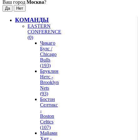
Ваш город
Москва
?
КОМАНДЫ
EASTERN
CONFERENCE
(0)
Чикаго
Булс /
Chicago
Bulls
(193)
Бруклин
Нетс -
Brooklyn
Nets
(93)
Бостон
Селтикс
-
Boston
Celtics
(107)
Майами
Хит -