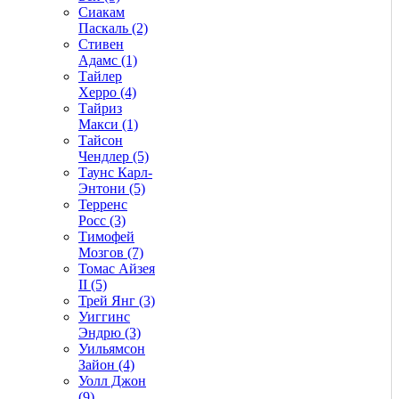
Сиакам
Паскаль (2)
Стивен
Адамс (1)
Тайлер
Херро (4)
Тайриз
Макси (1)
Тайсон
Чендлер (5)
Таунс Карл-
Энтони (5)
Терренс
Росс (3)
Тимофей
Мозгов (7)
Томас Айзея
II (5)
Трей Янг (3)
Уиггинс
Эндрю (3)
Уильямсон
Зайон (4)
Уолл Джон
(9)