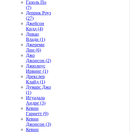
Газоль По
(7)
Деррик Роуз
(27)
Джейсон
Кидд (4)
Дивац
Влади (1)
Джереми
Лин (6)
Джо
Джонсон (2)
Джюлиус
Ирвинг (1)
Дрекслер
Клайд (1)
Думарс Джо
(1)
Игуадала
Андре (3)
Кевин
Гарнетт (9)
Кевин
Джонсон (3)
Кевин