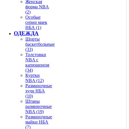
Женская
форма NBA
(2)
Особые
серии маек
НБА (1)
ОДЕЖДА
Шорты
баскетбольные
(33)
Толстовки
NBA с
капюшоном
(34)
Куртки
NBA (12)
Разминочные
худи НБА
(10)
Штаны
разминочные
NBA (19)
Разминочные
майки НБА
(7)