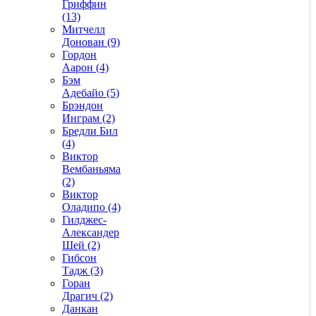
Гриффин
(13)
Митчелл
Донован (9)
Гордон
Аарон (4)
Бэм
Адебайо (5)
Брэндон
Инграм (2)
Бредли Бил
(4)
Виктор
Вембаньяма
(2)
Виктор
Оладипо (4)
Гилджес-
Александер
Шей (2)
Гибсон
Тадж (3)
Горан
Драгич (2)
Данкан