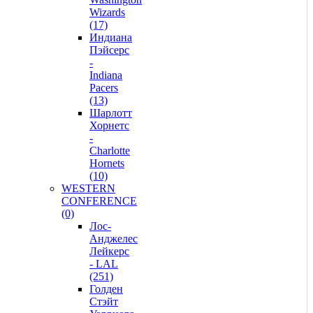
Wizards
(17)
Индиана
Пэйсерс
-
Indiana
Pacers
(13)
Шарлотт
Хорнетс
-
Charlotte
Hornets
(10)
WESTERN
CONFERENCE
(0)
Лос-
Анджелес
Лейкерс
- LAL
(251)
Голден
Стэйт