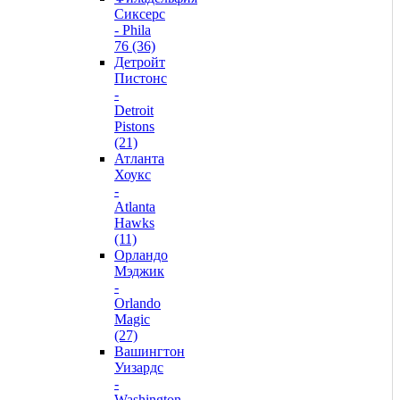
Сиксерс
- Phila
76 (36)
Детройт
Пистонс
-
Detroit
Pistons
(21)
Атланта
Хоукс
-
Atlanta
Hawks
(11)
Орландо
Мэджик
-
Orlando
Magic
(27)
Вашингтон
Уизардс
-
Washington