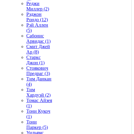
Реджи
Миллер (2)
Рэджон
Рондо (12)
Рэй Аллен
(5)
Сабонис
Арвидас (1)
Смит Джей
Ар (8)
Старкс
Джон (1)
Стоякович
Предраг (3)
Тим Данкан
(4)
Тим
Хардуэй (2)
Томас Айзея
(1)
Тони Кукоч
(1)
Тони
Паркер (5)
Уильямс