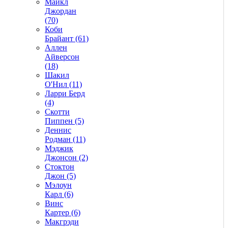
Майкл
Джордан
(70)
Коби
Брайант (61)
Аллен
Айверсон
(18)
Шакил
О'Нил (11)
Ларри Берд
(4)
Скотти
Пиппен (5)
Деннис
Родман (11)
Мэджик
Джонсон (2)
Стоктон
Джон (5)
Мэлоун
Карл (6)
Винс
Картер (6)
Макгрэди