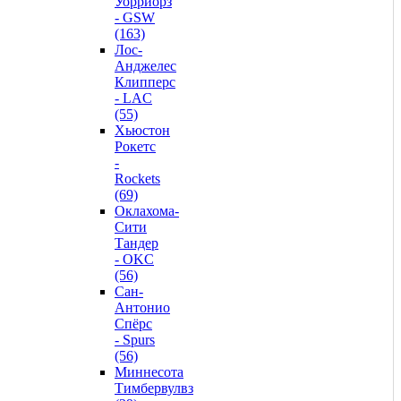
Уорриорз
- GSW
(163)
Лос-
Анджелес
Клипперс
- LAC
(55)
Хьюстон
Рокетс
-
Rockets
(69)
Оклахома-
Сити
Тандер
- OKC
(56)
Сан-
Антонио
Спёрс
- Spurs
(56)
Миннесота
Тимбервулвз