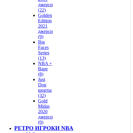
джерси
(22)
Golden
Edition
2021
джерси
(9)
Big
Faces
Series
(13)
NBA +
Bape
(8)
Just
Don
шорты
(32)
Gold
Midas
2020
джерси
(0)
РЕТРО ИГРОКИ NBA