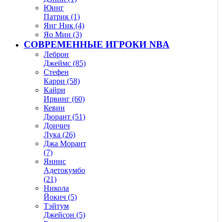
Юинг
Патрик (1)
Янг Ник (4)
Яо Мин (3)
СОВРЕМЕННЫЕ ИГРОКИ NBA
Леброн
Джеймс (85)
Стефен
Карри (58)
Кайри
Ирвинг (60)
Кевин
Дюрант (51)
Дончич
Лука (26)
Джа Морант
(7)
Яннис
Адетокумбо
(21)
Никола
Йокич (5)
Тэйтум
Джейсон (5)