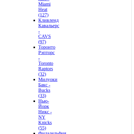
Miami
Heat
(127)
Кливленд
Кавальерс
-
CAVS
(97)
Торонто
Рэпторс
-
Toronto
Raptors
(32)
Милуоки
Бакс -
Bucks
(33)
Нью-
Йорк
Никс -
NY
Knicks
(55)
Филадельфия