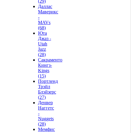
(29)
Даллас
Маверикс
-
MAVs
(68)
Юта
Джаз -
Utah
Jazz
(28)
Сакраменто
Кингз-
Kings
(15)
Портленд
Трэйл
Блэйзерс
(27)
Денвер
Наггетс
-
Nuggets
(28)
Мемфис