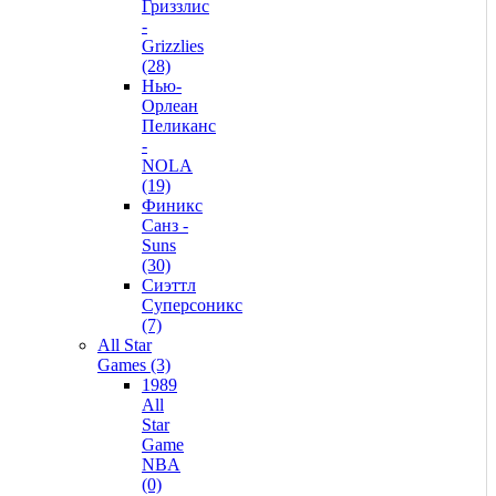
Гриззлис
-
Grizzlies
(28)
Нью-
Орлеан
Пеликанс
-
NOLA
(19)
Финикс
Санз -
Suns
(30)
Сиэттл
Суперсоникс
(7)
All Star
Games (3)
1989
All
Star
Game
NBA
(0)