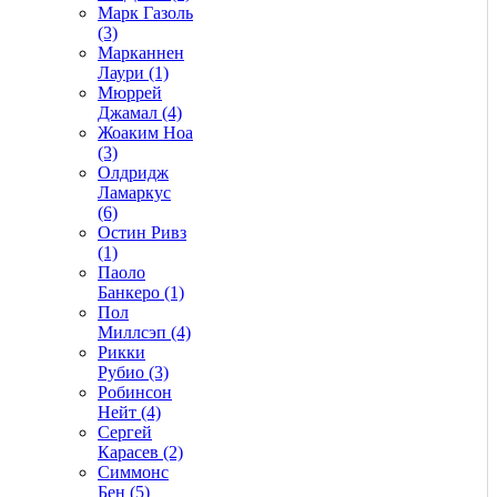
Марк Газоль
(3)
Марканнен
Лаури (1)
Мюррей
Джамал (4)
Жоаким Ноа
(3)
Олдридж
Ламаркус
(6)
Остин Ривз
(1)
Паоло
Банкеро (1)
Пол
Миллсэп (4)
Рикки
Рубио (3)
Робинсон
Нейт (4)
Сергей
Карасев (2)
Симмонс
Бен (5)