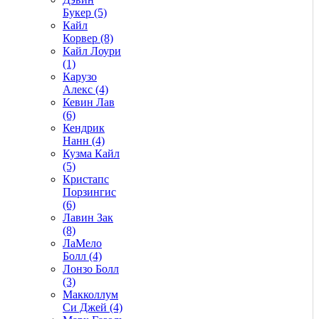
Букер (5)
Кайл
Корвер (8)
Кайл Лоури
(1)
Карузо
Алекс (4)
Кевин Лав
(6)
Кендрик
Нанн (4)
Кузма Кайл
(5)
Кристапс
Порзингис
(6)
Лавин Зак
(8)
ЛаМело
Болл (4)
Лонзо Болл
(3)
Макколлум
Си Джей (4)