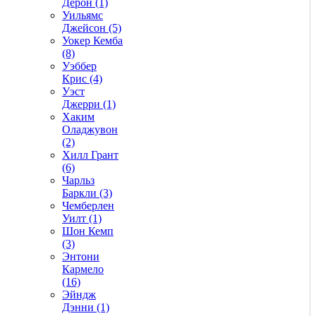
Дерон (1)
Уильямс
Джейсон (5)
Уокер Кемба
(8)
Уэббер
Крис (4)
Уэст
Джерри (1)
Хаким
Оладжувон
(2)
Хилл Грант
(6)
Чарльз
Баркли (3)
Чемберлен
Уилт (1)
Шон Кемп
(3)
Энтони
Кармело
(16)
Эйндж
Дэнни (1)