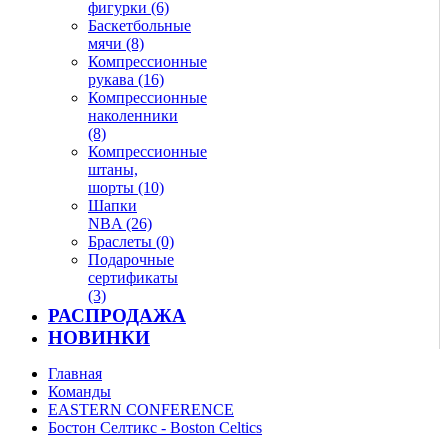
фигурки (6)
Баскетбольные
мячи (8)
Компрессионные
рукава (16)
Компрессионные
наколенники
(8)
Компрессионные
штаны,
шорты (10)
Шапки
NBA (26)
Браслеты (0)
Подарочные
сертификаты
(3)
РАСПРОДАЖА
НОВИНКИ
Главная
Команды
EASTERN CONFERENCE
Бостон Селтикс - Boston Celtics