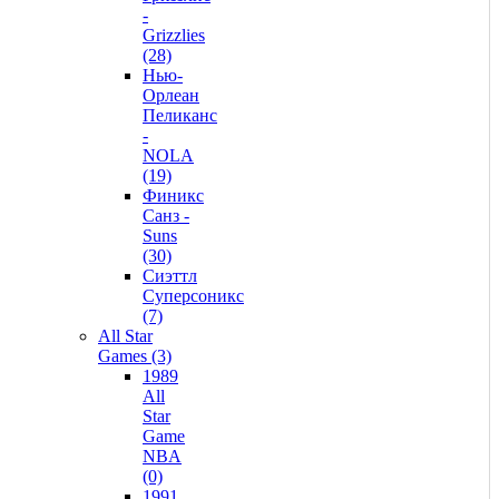
-
Grizzlies
(28)
Нью-
Орлеан
Пеликанс
-
NOLA
(19)
Финикс
Санз -
Suns
(30)
Сиэттл
Суперсоникс
(7)
All Star
Games (3)
1989
All
Star
Game
NBA
(0)
1991