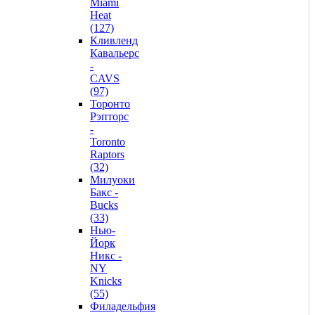
Miami
Heat
(127)
Кливленд
Кавальерс
-
CAVS
(97)
Торонто
Рэпторс
-
Toronto
Raptors
(32)
Милуоки
Бакс -
Bucks
(33)
Нью-
Йорк
Никс -
NY
Knicks
(55)
Филадельфия