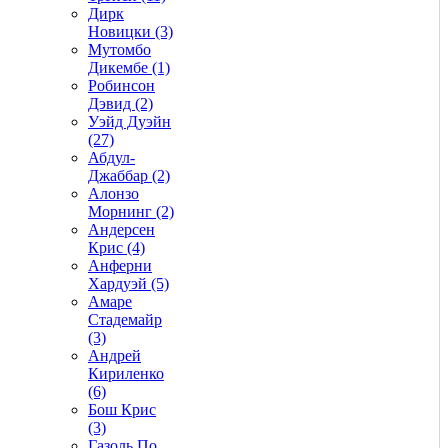
Дирк
Новицки (3)
Мутомбо
Дикембе (1)
Робинсон
Дэвид (2)
Уэйд Дуэйн
(27)
Абдул-
Джаббар (2)
Алонзо
Морнинг (2)
Андерсен
Крис (4)
Анферни
Xардуэй (5)
Амаре
Стадемайр
(3)
Андрей
Кириленко
(6)
Бош Крис
(3)
Газоль По