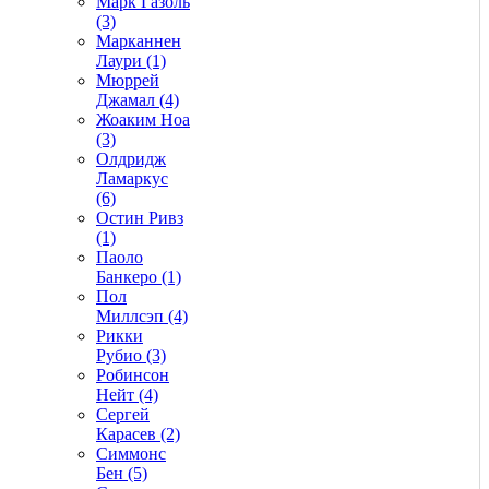
Марк Газоль
(3)
Марканнен
Лаури (1)
Мюррей
Джамал (4)
Жоаким Ноа
(3)
Олдридж
Ламаркус
(6)
Остин Ривз
(1)
Паоло
Банкеро (1)
Пол
Миллсэп (4)
Рикки
Рубио (3)
Робинсон
Нейт (4)
Сергей
Карасев (2)
Симмонс
Бен (5)