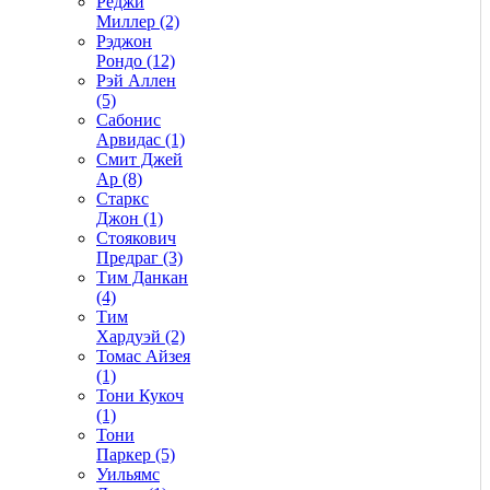
Реджи
Миллер (2)
Рэджон
Рондо (12)
Рэй Аллен
(5)
Сабонис
Арвидас (1)
Смит Джей
Ар (8)
Старкс
Джон (1)
Стоякович
Предраг (3)
Тим Данкан
(4)
Тим
Хардуэй (2)
Томас Айзея
(1)
Тони Кукоч
(1)
Тони
Паркер (5)
Уильямс