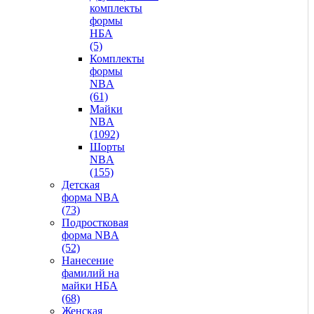
комплекты
формы
НБА
(5)
Комплекты
формы
NBA
(61)
Майки
NBA
(1092)
Шорты
NBA
(155)
Детская
форма NBA
(73)
Подростковая
форма NBA
(52)
Нанесение
фамилий на
майки НБА
(68)
Женская