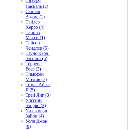
Сиакам
Паскаль (2)
Стивен
Адамс (1)
Тайлер
Херро (4)
Тайриз
Макси (1)
Тайсон
Чендлер (5)
Таунс Карл-
Энтони (5)
Терренс
Росс (3)
Тимофей
Мозгов (7)
Томас Айзея
II (5)
Трей Янг (3)
Уиггинс
Эндрю (3)
Уильямсон
Зайон (4)
Уолл Джон
(9)