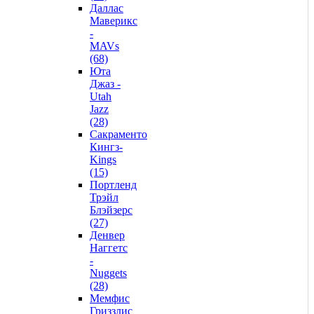
Даллас
Маверикс
-
MAVs
(68)
Юта
Джаз -
Utah
Jazz
(28)
Сакраменто
Кингз-
Kings
(15)
Портленд
Трэйл
Блэйзерс
(27)
Денвер
Наггетс
-
Nuggets
(28)
Мемфис
Гриззлис