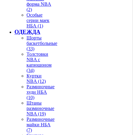
форма NBA
(2)
Особые
серии маек
НБА (1)
ОДЕЖДА
Шорты
баскетбольные
(33)
Толстовки
NBA с
капюшоном
(34)
Куртки
NBA (12)
Разминочные
худи НБА
(10)
Штаны
разминочные
NBA (19)
Разминочные
майки НБА
(7)