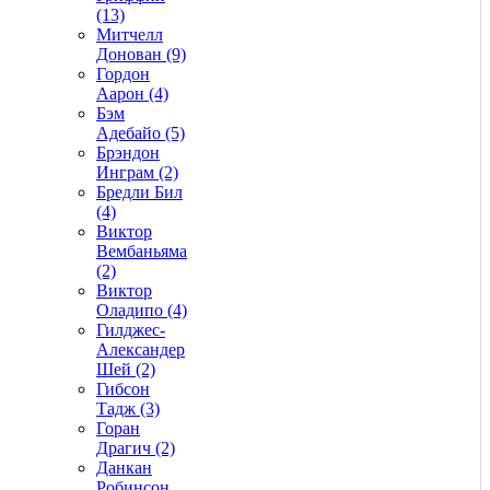
(13)
Митчелл
Донован (9)
Гордон
Аарон (4)
Бэм
Адебайо (5)
Брэндон
Инграм (2)
Бредли Бил
(4)
Виктор
Вембаньяма
(2)
Виктор
Оладипо (4)
Гилджес-
Александер
Шей (2)
Гибсон
Тадж (3)
Горан
Драгич (2)
Данкан
Робинсон