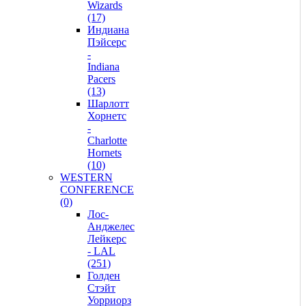
Wizards
(17)
Индиана
Пэйсерс
-
Indiana
Pacers
(13)
Шарлотт
Хорнетс
-
Charlotte
Hornets
(10)
WESTERN
CONFERENCE
(0)
Лос-
Анджелес
Лейкерс
- LAL
(251)
Голден
Стэйт
Уорриорз