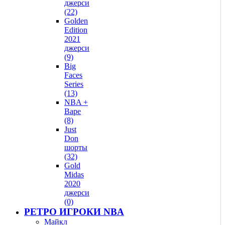
джерси
(22)
Golden
Edition
2021
джерси
(9)
Big
Faces
Series
(13)
NBA +
Bape
(8)
Just
Don
шорты
(32)
Gold
Midas
2020
джерси
(0)
РЕТРО ИГРОКИ NBA
Майкл