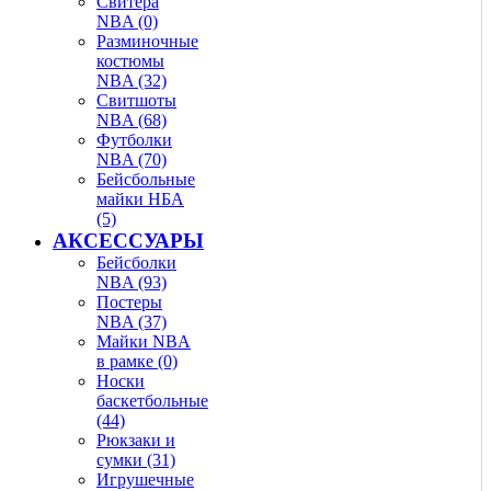
Свитера
NBA (0)
Разминочные
костюмы
NBA (32)
Свитшоты
NBA (68)
Футболки
NBA (70)
Бейсбольные
майки НБА
(5)
АКСЕССУАРЫ
Бейсболки
NBA (93)
Постеры
NBA (37)
Майки NBA
в рамке (0)
Носки
баскетбольные
(44)
Рюкзаки и
сумки (31)
Игрушечные