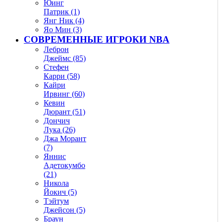
Юинг
Патрик (1)
Янг Ник (4)
Яо Мин (3)
СОВРЕМЕННЫЕ ИГРОКИ NBA
Леброн
Джеймс (85)
Стефен
Карри (58)
Кайри
Ирвинг (60)
Кевин
Дюрант (51)
Дончич
Лука (26)
Джа Морант
(7)
Яннис
Адетокумбо
(21)
Никола
Йокич (5)
Тэйтум
Джейсон (5)
Браун