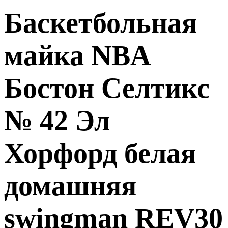
Баскетбольная
майка NBA
Бостон Селтикс
№ 42 Эл
Хорфорд белая
домашняя
swingman REV30