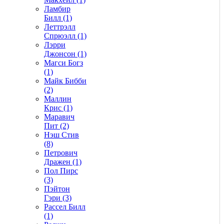
Ламбир
Билл (1)
Леттрэлл
Спрюэлл (1)
Лэрри
Джонсон (1)
Магси Богз
(1)
Майк Бибби
(2)
Маллин
Крис (1)
Маравич
Пит (2)
Нэш Стив
(8)
Петрович
Дражен (1)
Пол Пирс
(3)
Пэйтон
Гэри (3)
Рассел Билл
(1)