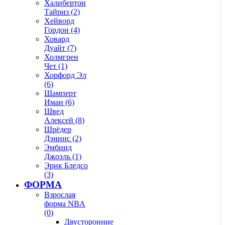
Халибертон
Тайриз (2)
Хейворд
Гордон (4)
Ховард
Дуайт (7)
Холмгрен
Чет (1)
Хорфорд Эл
(6)
Шамперт
Иман (6)
Швед
Алексей (8)
Шрёдер
Дэннис (2)
Эмбиид
Джоэль (1)
Эрик Бледсо
(3)
ФОРМА
Взрослая
форма NBA
(0)
Двусторонние