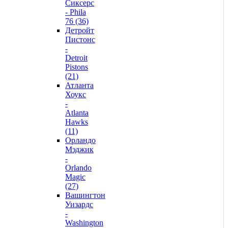
Сиксерс
- Phila
76 (36)
Детройт
Пистонс
-
Detroit
Pistons
(21)
Атланта
Хоукс
-
Atlanta
Hawks
(11)
Орландо
Мэджик
-
Orlando
Magic
(27)
Вашингтон
Уизардс
-
Washington