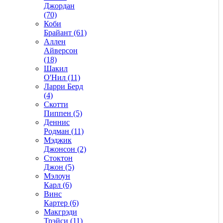
Джордан
(70)
Коби
Брайант (61)
Аллен
Айверсон
(18)
Шакил
О'Нил (11)
Ларри Берд
(4)
Скотти
Пиппен (5)
Деннис
Родман (11)
Мэджик
Джонсон (2)
Стоктон
Джон (5)
Мэлоун
Карл (6)
Винс
Картер (6)
Макгрэди
Трэйси (11)