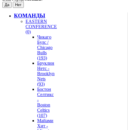
КОМАНДЫ
EASTERN
CONFERENCE
(0)
Чикаго
Булс /
Chicago
Bulls
(193)
Бруклин
Нетс -
Brooklyn
Nets
(93)
Бостон
Селтикс
-
Boston
Celtics
(107)
Майами
Хит -