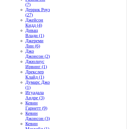
(7)
Деррик Роуз
(27)
Джейсон
Кидд (4)
Дивац
Влади (1)
Джереми
Лин (6)
Джо
Джонсон (2)
Джюлиус
Ирвинг (1)
Дрекслер
Клайд (1)
Думарс Джо
(1)
Игуадала
Андре (3)
Кевин
Гарнетт (9)
Кевин
Джонсон (3)
Кевин
Макхейл (1)