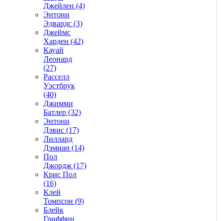
Джейлен (4)
Энтони
Эдвардс (3)
Джеймс
Харден (42)
Кауай
Леонард
(27)
Расселл
Уэстбрук
(40)
Джимми
Батлер (32)
Энтони
Дэвис (17)
Лиллард
Дэмиан (14)
Пол
Джордж (17)
Крис Пол
(16)
Клей
Томпсон (9)
Блейк
Гриффин