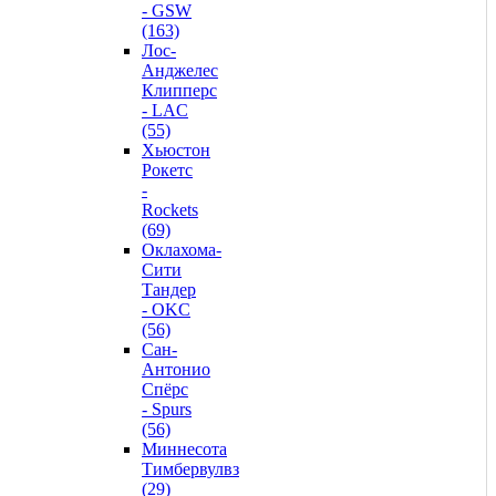
- GSW
(163)
Лос-
Анджелес
Клипперс
- LAC
(55)
Хьюстон
Рокетс
-
Rockets
(69)
Оклахома-
Сити
Тандер
- OKC
(56)
Сан-
Антонио
Спёрс
- Spurs
(56)
Миннесота
Тимбервулвз
(29)