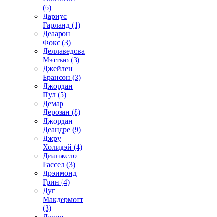
(6)
Дариус
Гарланд (1)
Деаарон
Фокс (3)
Деллаведова
Мэттью (3)
Джейлен
Брансон (3)
Джордан
Пул (5)
Демар
Дерозан (8)
Джордан
Деандре (9)
Джру
Холидэй (4)
Дианжело
Рассел (3)
Дрэймонд
Грин (4)
Дуг
Макдермотт
(3)
Дэвин