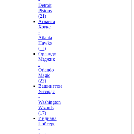
Detroit
Pistons
(21)
Атланта
Хоукс
-
Atlanta
Hawks
(11)
Орландо
Мэджик
-
Orlando
Magic
(27)
Вашингтон
Уизардс
-
Washington
Wizards
(17)
Индиана
Пэйсерс
-