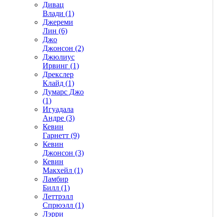
Дивац
Влади (1)
Джереми
Лин (6)
Джо
Джонсон (2)
Джюлиус
Ирвинг (1)
Дрекслер
Клайд (1)
Думарс Джо
(1)
Игуадала
Андре (3)
Кевин
Гарнетт (9)
Кевин
Джонсон (3)
Кевин
Макхейл (1)
Ламбир
Билл (1)
Леттрэлл
Спрюэлл (1)
Лэрри