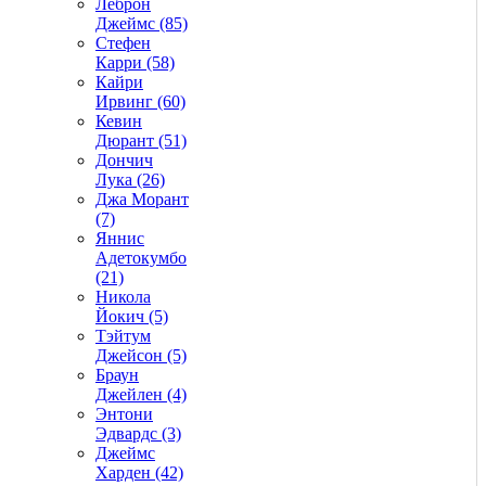
Леброн
Джеймс (85)
Стефен
Карри (58)
Кайри
Ирвинг (60)
Кевин
Дюрант (51)
Дончич
Лука (26)
Джа Морант
(7)
Яннис
Адетокумбо
(21)
Никола
Йокич (5)
Тэйтум
Джейсон (5)
Браун
Джейлен (4)
Энтони
Эдвардс (3)
Джеймс
Харден (42)