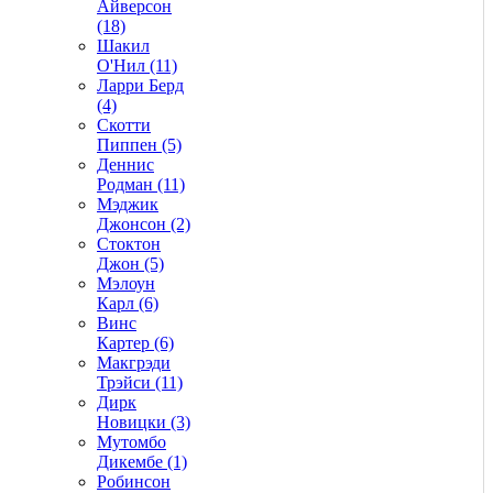
Айверсон
(18)
Шакил
О'Нил (11)
Ларри Берд
(4)
Скотти
Пиппен (5)
Деннис
Родман (11)
Мэджик
Джонсон (2)
Стоктон
Джон (5)
Мэлоун
Карл (6)
Винс
Картер (6)
Макгрэди
Трэйси (11)
Дирк
Новицки (3)
Мутомбо
Дикембе (1)
Робинсон