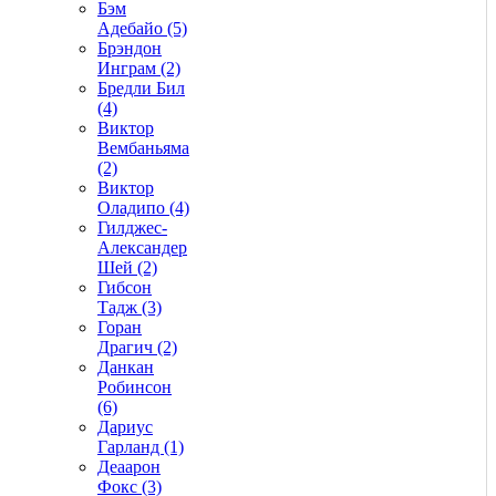
Бэм
Адебайо (5)
Брэндон
Инграм (2)
Бредли Бил
(4)
Виктор
Вембаньяма
(2)
Виктор
Оладипо (4)
Гилджес-
Александер
Шей (2)
Гибсон
Тадж (3)
Горан
Драгич (2)
Данкан
Робинсон
(6)
Дариус
Гарланд (1)
Деаарон
Фокс (3)