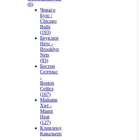
(0)
Чикаго
Булс /
Chicago
Bulls
(193)
Бруклин
Нетс -
Brooklyn
Nets
(93)
Бостон
Селтикс
-
Boston
Celtics
(107)
Майами
Хит -
Miami
Heat
(127)
Кливленд
Кавальерс
-