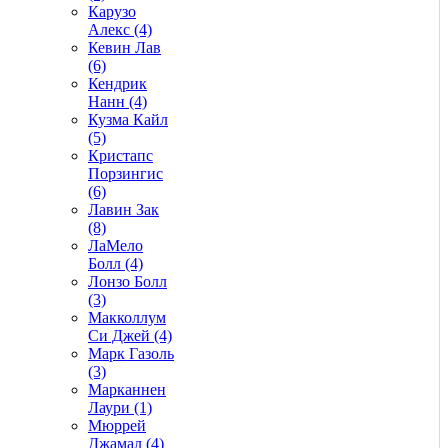
Карузо
Алекс (4)
Кевин Лав
(6)
Кендрик
Нанн (4)
Кузма Кайл
(5)
Кристапс
Порзингис
(6)
Лавин Зак
(8)
ЛаМело
Болл (4)
Лонзо Болл
(3)
Макколлум
Си Джей (4)
Марк Газоль
(3)
Марканнен
Лаури (1)
Мюррей
Джамал (4)