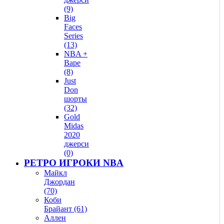
(9)
Big
Faces
Series
(13)
NBA +
Bape
(8)
Just
Don
шорты
(32)
Gold
Midas
2020
джерси
(0)
РЕТРО ИГРОКИ NBA
Майкл
Джордан
(70)
Коби
Брайант (61)
Аллен