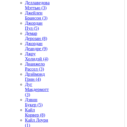
Деллаведова
Мэттью (3)
Джейлен
Брансон (3)
Джордан
Пул (5)
Демар
Дерозан (8)
Джордан
Деандре (9)
Джру
Холидэй (4)
Дианжело
Рассел (3)
Дрэймонд
Грин (4)
Дуг
Макдермотт
(3)
Дэвин
Букер (5)
Кайл
Корвер (8)
Кайл Лоури
(1)