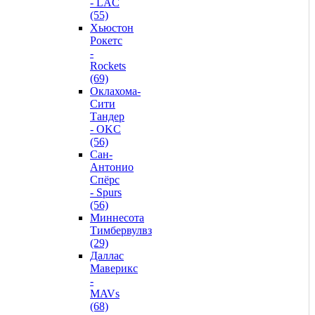
- LAC
(55)
Хьюстон
Рокетс
-
Rockets
(69)
Оклахома-
Сити
Тандер
- OKC
(56)
Сан-
Антонио
Спёрс
- Spurs
(56)
Миннесота
Тимбервулвз
(29)
Даллас
Маверикс
-
MAVs
(68)