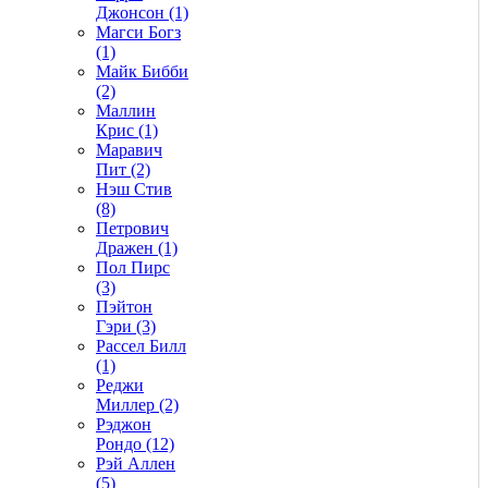
Джонсон (1)
Магси Богз
(1)
Майк Бибби
(2)
Маллин
Крис (1)
Маравич
Пит (2)
Нэш Стив
(8)
Петрович
Дражен (1)
Пол Пирс
(3)
Пэйтон
Гэри (3)
Рассел Билл
(1)
Реджи
Миллер (2)
Рэджон
Рондо (12)
Рэй Аллен
(5)