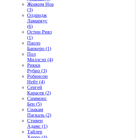
Жоаким Ноа
(3)
Олдридж
Ламаркус
(6)
Остин Ривз
(1)
Паоло
Банкеро (1)
Пол
Миллсэп (4)
Рикки
Рубио (3)
Робинсон
Нейт (4)
Сергей
Карасев (2)
Симмонс
Бен (5)
Сиакам
Паскаль (2)
Стивен
Адамс (1)
Тайлер
Херро (4)