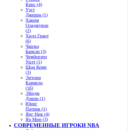
Крис (4)
Уэст
Джерри (1)
Хаким
Оладжувон
(2)
Хилл Грант
(6)
Чарльз
Баркли (3)
Чемберлен
Уилт (1)
Шон Кемп
(3)
Энтони
Кармело
(16)
Эйндж
Дэнни (1)
Юинг
Патрик (1)
Янг Ник (4)
Яо Мин (3)
СОВРЕМЕННЫЕ ИГРОКИ NBA