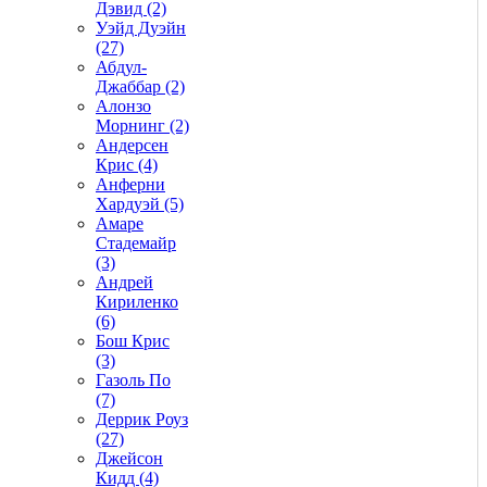
Дэвид (2)
Уэйд Дуэйн
(27)
Абдул-
Джаббар (2)
Алонзо
Морнинг (2)
Андерсен
Крис (4)
Анферни
Xардуэй (5)
Амаре
Стадемайр
(3)
Андрей
Кириленко
(6)
Бош Крис
(3)
Газоль По
(7)
Деррик Роуз
(27)
Джейсон
Кидд (4)