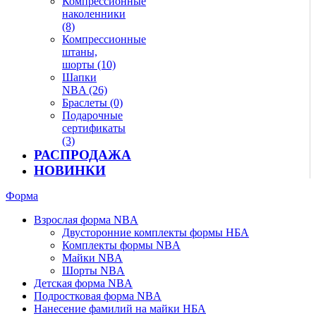
Компрессионные
наколенники
(8)
Компрессионные
штаны,
шорты (10)
Шапки
NBA (26)
Браслеты (0)
Подарочные
сертификаты
(3)
РАСПРОДАЖА
НОВИНКИ
Форма
Взрослая форма NBA
Двусторонние комплекты формы НБА
Комплекты формы NBA
Майки NBA
Шорты NBA
Детская форма NBA
Подростковая форма NBA
Нанесение фамилий на майки НБА