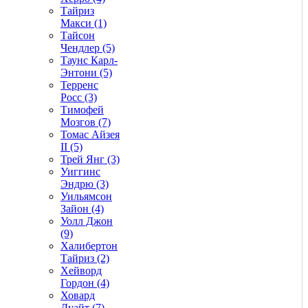
Тайриз
Макси (1)
Тайсон
Чендлер (5)
Таунс Карл-
Энтони (5)
Терренс
Росс (3)
Тимофей
Мозгов (7)
Томас Айзея
II (5)
Трей Янг (3)
Уиггинс
Эндрю (3)
Уильямсон
Зайон (4)
Уолл Джон
(9)
Халибертон
Тайриз (2)
Хейворд
Гордон (4)
Ховард
Дуайт (7)