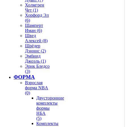
Холмгрен
Чет (1)
Хорфорд Эл
(6)
Шамперт
Иман (6)
Швед
Алексей (8)
Шрёдер
Дэннис (2)
Эмбиид
Джоэль (1)
Эрик Бледсо
(3)
ФОРМА
Взрослая
форма NBA
(0)
Двусторонние
комплекты
формы
НБА
(5)
Комплекты