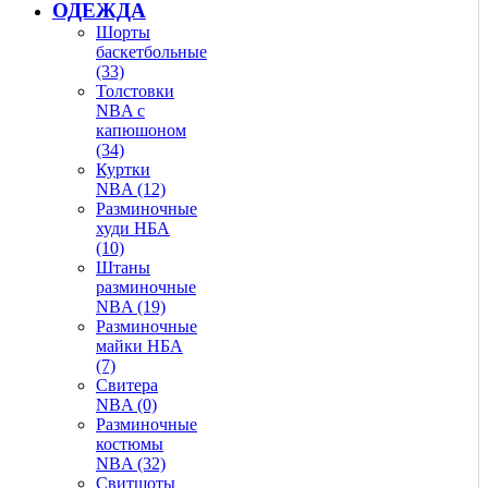
ОДЕЖДА
Шорты
баскетбольные
(33)
Толстовки
NBA с
капюшоном
(34)
Куртки
NBA (12)
Разминочные
худи НБА
(10)
Штаны
разминочные
NBA (19)
Разминочные
майки НБА
(7)
Свитера
NBA (0)
Разминочные
костюмы
NBA (32)
Свитшоты