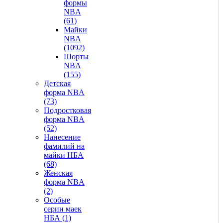
формы
NBA
(61)
Майки
NBA
(1092)
Шорты
NBA
(155)
Детская
форма NBA
(73)
Подростковая
форма NBA
(52)
Нанесение
фамилий на
майки НБА
(68)
Женская
форма NBA
(2)
Особые
серии маек
НБА (1)