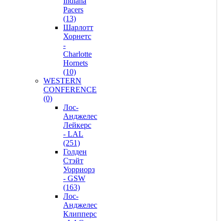
Indiana
Pacers
(13)
Шарлотт
Хорнетс
-
Charlotte
Hornets
(10)
WESTERN
CONFERENCE
(0)
Лос-
Анджелес
Лейкерс
- LAL
(251)
Голден
Стэйт
Уорриорз
- GSW
(163)
Лос-
Анджелес
Клипперс