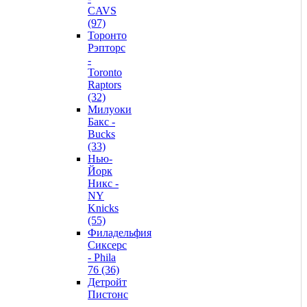
CAVS
(97)
Торонто
Рэпторс
-
Toronto
Raptors
(32)
Милуоки
Бакс -
Bucks
(33)
Нью-
Йорк
Никс -
NY
Knicks
(55)
Филадельфия
Сиксерс
- Phila
76 (36)
Детройт
Пистонс
-