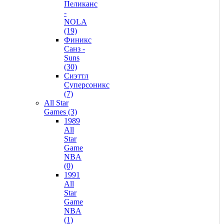
Пеликанс
-
NOLA
(19)
Финикс
Санз -
Suns
(30)
Сиэттл
Суперсоникс
(7)
All Star
Games (3)
1989
All
Star
Game
NBA
(0)
1991
All
Star
Game
NBA
(1)