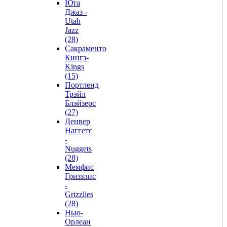
Юта
Джаз -
Utah
Jazz
(28)
Сакраменто
Кингз-
Kings
(15)
Портленд
Трэйл
Блэйзерс
(27)
Денвер
Наггетс
-
Nuggets
(28)
Мемфис
Гриззлис
-
Grizzlies
(28)
Нью-
Орлеан