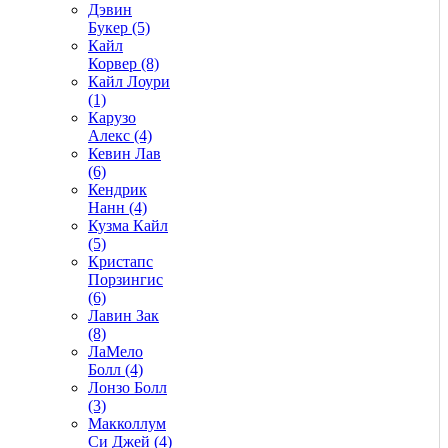
Дэвин
Букер (5)
Кайл
Корвер (8)
Кайл Лоури
(1)
Карузо
Алекс (4)
Кевин Лав
(6)
Кендрик
Нанн (4)
Кузма Кайл
(5)
Кристапс
Порзингис
(6)
Лавин Зак
(8)
ЛаМело
Болл (4)
Лонзо Болл
(3)
Макколлум
Си Джей (4)