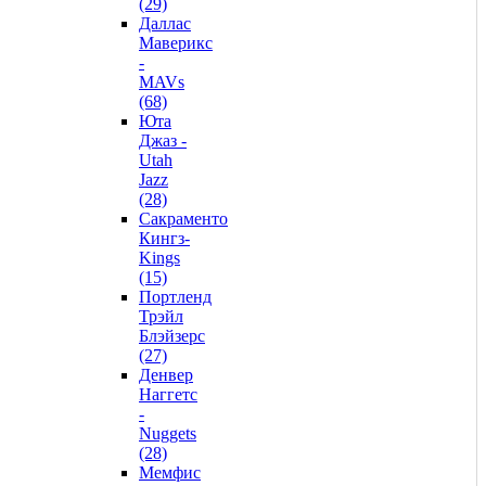
(29)
Даллас
Маверикс
-
MAVs
(68)
Юта
Джаз -
Utah
Jazz
(28)
Сакраменто
Кингз-
Kings
(15)
Портленд
Трэйл
Блэйзерс
(27)
Денвер
Наггетс
-
Nuggets
(28)
Мемфис