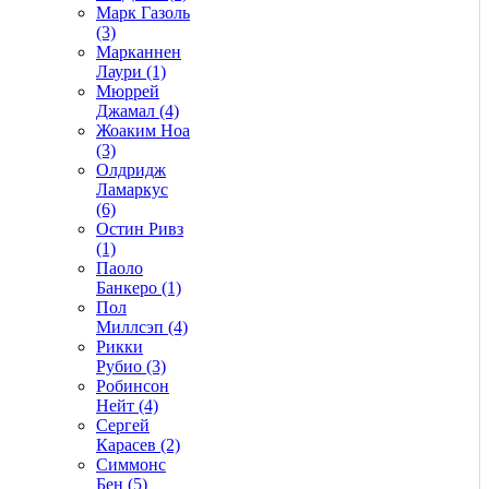
Марк Газоль
(3)
Марканнен
Лаури (1)
Мюррей
Джамал (4)
Жоаким Ноа
(3)
Олдридж
Ламаркус
(6)
Остин Ривз
(1)
Паоло
Банкеро (1)
Пол
Миллсэп (4)
Рикки
Рубио (3)
Робинсон
Нейт (4)
Сергей
Карасев (2)
Симмонс
Бен (5)