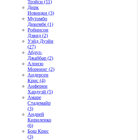
Трэйси (11)
Дирк
Новицки (3)
Мутомбо
Дикембе (1)
Робинсон
Дэвид (2)
Уэйд Дуэйн
(27)
Абдул-
Джаббар (2)
Алонзо
Морнинг (2)
Андерсен
Крис (4)
Анферни
Xардуэй (5)
Амаре
Стадемайр
(3)
Андрей
Кириленко
(6)
Бош Крис
(3)