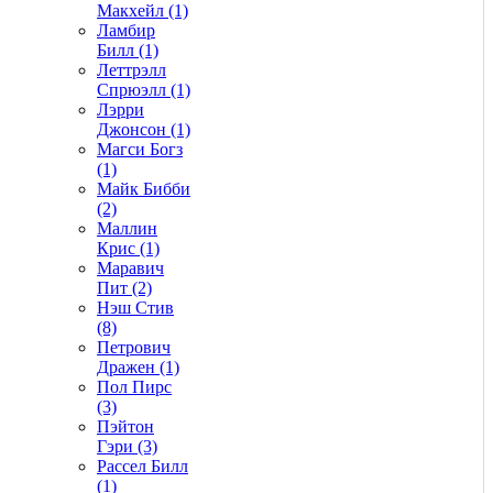
Макхейл (1)
Ламбир
Билл (1)
Леттрэлл
Спрюэлл (1)
Лэрри
Джонсон (1)
Магси Богз
(1)
Майк Бибби
(2)
Маллин
Крис (1)
Маравич
Пит (2)
Нэш Стив
(8)
Петрович
Дражен (1)
Пол Пирс
(3)
Пэйтон
Гэри (3)
Рассел Билл
(1)