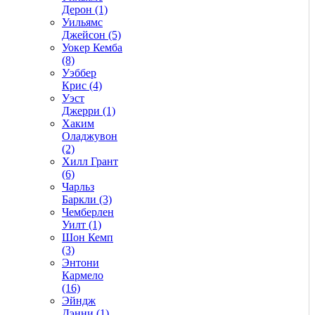
Дерон (1)
Уильямс
Джейсон (5)
Уокер Кемба
(8)
Уэббер
Крис (4)
Уэст
Джерри (1)
Хаким
Оладжувон
(2)
Хилл Грант
(6)
Чарльз
Баркли (3)
Чемберлен
Уилт (1)
Шон Кемп
(3)
Энтони
Кармело
(16)
Эйндж
Дэнни (1)