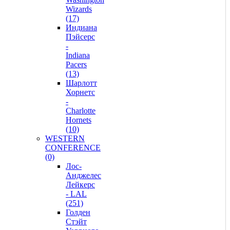
Wizards
(17)
Индиана
Пэйсерс
-
Indiana
Pacers
(13)
Шарлотт
Хорнетс
-
Charlotte
Hornets
(10)
WESTERN
CONFERENCE
(0)
Лос-
Анджелес
Лейкерс
- LAL
(251)
Голден
Стэйт