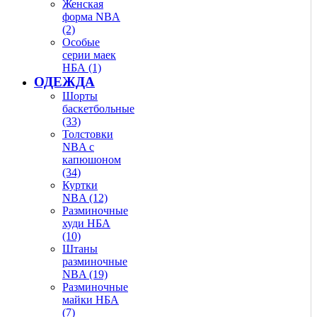
Женская
форма NBA
(2)
Особые
серии маек
НБА (1)
ОДЕЖДА
Шорты
баскетбольные
(33)
Толстовки
NBA с
капюшоном
(34)
Куртки
NBA (12)
Разминочные
худи НБА
(10)
Штаны
разминочные
NBA (19)
Разминочные
майки НБА
(7)