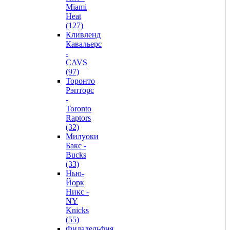
Miami
Heat
(127)
Кливленд
Кавальерс
-
CAVS
(97)
Торонто
Рэпторс
-
Toronto
Raptors
(32)
Милуоки
Бакс -
Bucks
(33)
Нью-
Йорк
Никс -
NY
Knicks
(55)
Филадельфия