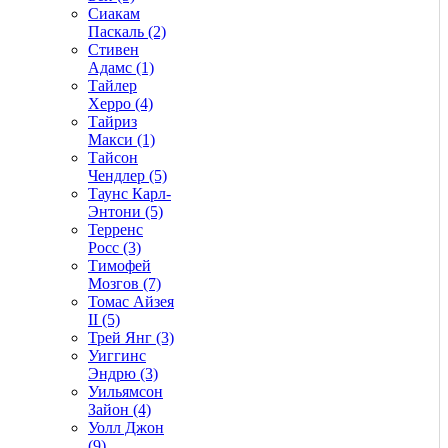
Сиакам
Паскаль (2)
Стивен
Адамс (1)
Тайлер
Херро (4)
Тайриз
Макси (1)
Тайсон
Чендлер (5)
Таунс Карл-
Энтони (5)
Терренс
Росс (3)
Тимофей
Мозгов (7)
Томас Айзея
II (5)
Трей Янг (3)
Уиггинс
Эндрю (3)
Уильямсон
Зайон (4)
Уолл Джон
(9)