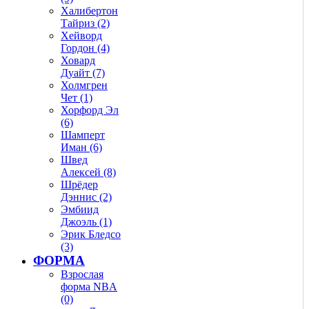
Халибертон
Тайриз (2)
Хейворд
Гордон (4)
Ховард
Дуайт (7)
Холмгрен
Чет (1)
Хорфорд Эл
(6)
Шамперт
Иман (6)
Швед
Алексей (8)
Шрёдер
Дэннис (2)
Эмбиид
Джоэль (1)
Эрик Бледсо
(3)
ФОРМА
Взрослая
форма NBA
(0)