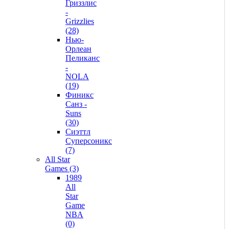
Гриззлис
-
Grizzlies
(28)
Нью-
Орлеан
Пеликанс
-
NOLA
(19)
Финикс
Санз -
Suns
(30)
Сиэттл
Суперсоникс
(7)
All Star
Games (3)
1989
All
Star
Game
NBA
(0)