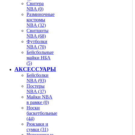
Свитера
NBA (0)
Разминочные
костюмы
NBA (32)
Свитшоты
NBA (68)
Футболки
NBA (70)
Бейсбольные
майки НБА
(5)
АКСЕССУАРЫ
Бейсболки
NBA (93)
Постеры
NBA (37)
Майки NBA
в рамке (0)
Носки
баскетбольные
(44)
Рюкзаки и
сумки (31)
Игрушечные