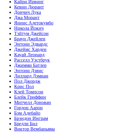
Кайри Ирвинг
Кевин Дюрант
Дончич Лука
Джа Морант
Яннис Адетокумбо
Никола Йокич
Тэйтум Джейсон
Браун Джейлен
Энтони Эдвардс
Джеймс Харден
Кауай Леонард
Расселл Уэстбрук
Джимми Батлер
Энтони Дэвис
Лиллард Дэмиан
Пол Джордж
Крис Пол
Клей Томпсон
Блейк Гриффин
Митчелл Донован
Гордон Аарон
Бэм Адебайо
Брэндон Инграм
Бредли Бил
Виктор Вембаньяма