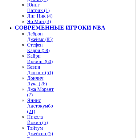
Юинг
Патрик (1)
Янг Ник (4)
Яо Мин (3)
СОВРЕМЕННЫЕ ИГРОКИ NBA
Леброн
Джеймс (85)
Стефен
Карри (58)
Кайри
Ирвинг (60)
Кевин
Дюрант (51)
Дончич
Лука (26)
Джа Морант
(7)
Яннис
Адетокумбо
(21)
Никола
Йокич (5)
Тэйтум
Джейсон (5)