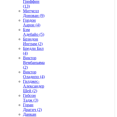
Гриффин
(13)
Митчелл
Донован (9)
Гордон
Аарон (4)
Бэм
Адебайо (5)
Брэндон
Инграм (2)
Бредли Бил
(4)
Виктор
Вембаньяма
(2)
Виктор
Оладипо (4)
Гилджес-
Александер
Шей (2)
Гибсон
Тадж (3)
Горан
Драгич (2)
Данкан