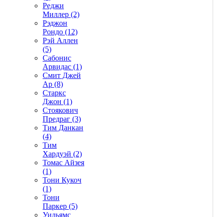
Реджи
Миллер (2)
Рэджон
Рондо (12)
Рэй Аллен
(5)
Сабонис
Арвидас (1)
Смит Джей
Ар (8)
Старкс
Джон (1)
Стоякович
Предраг (3)
Тим Данкан
(4)
Тим
Хардуэй (2)
Томас Айзея
(1)
Тони Кукоч
(1)
Тони
Паркер (5)
Уильямс