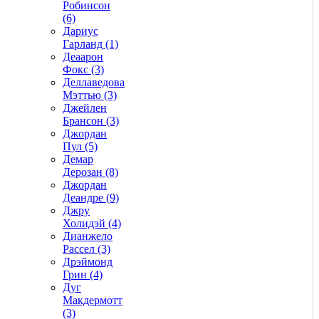
Робинсон
(6)
Дариус
Гарланд (1)
Деаарон
Фокс (3)
Деллаведова
Мэттью (3)
Джейлен
Брансон (3)
Джордан
Пул (5)
Демар
Дерозан (8)
Джордан
Деандре (9)
Джру
Холидэй (4)
Дианжело
Рассел (3)
Дрэймонд
Грин (4)
Дуг
Макдермотт
(3)