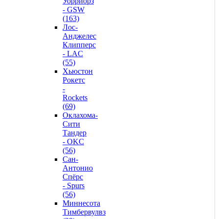
Уорриорз
- GSW
(163)
Лос-
Анджелес
Клипперс
- LAC
(55)
Хьюстон
Рокетс
-
Rockets
(69)
Оклахома-
Сити
Тандер
- OKC
(56)
Сан-
Антонио
Спёрс
- Spurs
(56)
Миннесота
Тимбервулвз