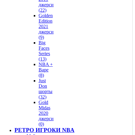
джерси
(22)
Golden
Edition
2021
джерси
(9)
Big
Faces
Series
(13)
NBA +
Bape
(8)
Just
Don
шорты
(32)
Gold
Midas
2020
джерси
(0)
РЕТРО ИГРОКИ NBA