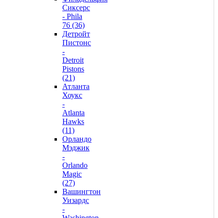
Сиксерс
- Phila
76 (36)
Детройт
Пистонс
-
Detroit
Pistons
(21)
Атланта
Хоукс
-
Atlanta
Hawks
(11)
Орландо
Мэджик
-
Orlando
Magic
(27)
Вашингтон
Уизардс
-
Washington