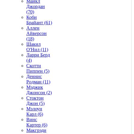
Майкл
Джордан
(70)
Коби
Брайант (61)
Аллен
Айверсон
(18)
Шакил
О'Нил (11)
Ларри Берд
(4)
Скотти
Пиппен (5)
Деннис
Родман (11)
Мэджик
Джонсон (2)
Стоктон
Джон (5)
Мэлоун
Карл (6)
Винс
Картер (6)
Макгрэди