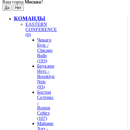
Ваш город
Москва
?
КОМАНДЫ
EASTERN
CONFERENCE
(0)
Чикаго
Булс /
Chicago
Bulls
(193)
Бруклин
Нетс -
Brooklyn
Nets
(93)
Бостон
Селтикс
-
Boston
Celtics
(107)
Майами
Хит -