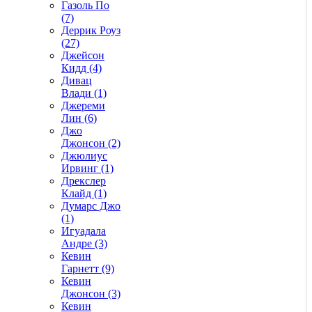
Газоль По
(7)
Деррик Роуз
(27)
Джейсон
Кидд (4)
Дивац
Влади (1)
Джереми
Лин (6)
Джо
Джонсон (2)
Джюлиус
Ирвинг (1)
Дрекслер
Клайд (1)
Думарс Джо
(1)
Игуадала
Андре (3)
Кевин
Гарнетт (9)
Кевин
Джонсон (3)
Кевин