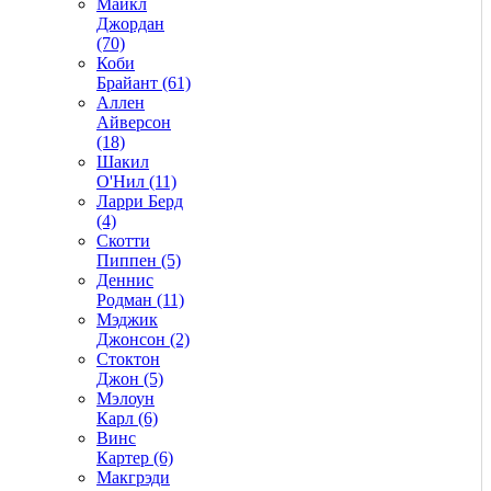
Майкл
Джордан
(70)
Коби
Брайант (61)
Аллен
Айверсон
(18)
Шакил
О'Нил (11)
Ларри Берд
(4)
Скотти
Пиппен (5)
Деннис
Родман (11)
Мэджик
Джонсон (2)
Стоктон
Джон (5)
Мэлоун
Карл (6)
Винс
Картер (6)
Макгрэди