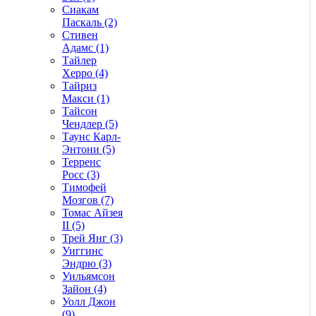
Сиакам
Паскаль (2)
Стивен
Адамс (1)
Тайлер
Херро (4)
Тайриз
Макси (1)
Тайсон
Чендлер (5)
Таунс Карл-
Энтони (5)
Терренс
Росс (3)
Тимофей
Мозгов (7)
Томас Айзея
II (5)
Трей Янг (3)
Уиггинс
Эндрю (3)
Уильямсон
Зайон (4)
Уолл Джон
(9)