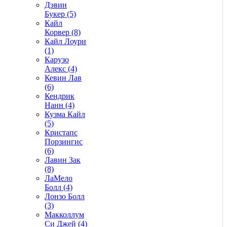
Дэвин
Букер (5)
Кайл
Корвер (8)
Кайл Лоури
(1)
Карузо
Алекс (4)
Кевин Лав
(6)
Кендрик
Нанн (4)
Кузма Кайл
(5)
Кристапс
Порзингис
(6)
Лавин Зак
(8)
ЛаМело
Болл (4)
Лонзо Болл
(3)
Макколлум
Си Джей (4)