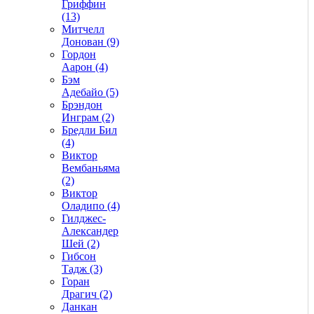
Гриффин
(13)
Митчелл
Донован (9)
Гордон
Аарон (4)
Бэм
Адебайо (5)
Брэндон
Инграм (2)
Бредли Бил
(4)
Виктор
Вембаньяма
(2)
Виктор
Оладипо (4)
Гилджес-
Александер
Шей (2)
Гибсон
Тадж (3)
Горан
Драгич (2)
Данкан