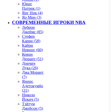
Юинг
Патрик (1)
Янг Ник (4)
Яо Мин (3)
СОВРЕМЕННЫЕ ИГРОКИ NBA
Леброн
Джеймс (85)
Стефен
Карри (58)
Кайри
Ирвинг (60)
Кевин
Дюрант (51)
Дончич
Лука (26)
Джа Морант
(7)
Яннис
Адетокумбо
(21)
Никола
Йокич (5)
Тэйтум
Джейсон (5)