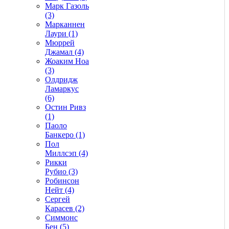
Марк Газоль
(3)
Марканнен
Лаури (1)
Мюррей
Джамал (4)
Жоаким Ноа
(3)
Олдридж
Ламаркус
(6)
Остин Ривз
(1)
Паоло
Банкеро (1)
Пол
Миллсэп (4)
Рикки
Рубио (3)
Робинсон
Нейт (4)
Сергей
Карасев (2)
Симмонс
Бен (5)