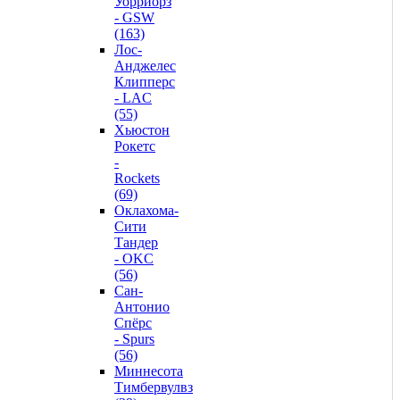
Уорриорз
- GSW
(163)
Лос-
Анджелес
Клипперс
- LAC
(55)
Хьюстон
Рокетс
-
Rockets
(69)
Оклахома-
Сити
Тандер
- OKC
(56)
Сан-
Антонио
Спёрс
- Spurs
(56)
Миннесота
Тимбервулвз