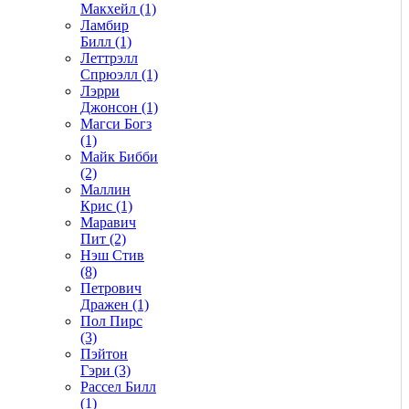
Макхейл (1)
Ламбир
Билл (1)
Леттрэлл
Спрюэлл (1)
Лэрри
Джонсон (1)
Магси Богз
(1)
Майк Бибби
(2)
Маллин
Крис (1)
Маравич
Пит (2)
Нэш Стив
(8)
Петрович
Дражен (1)
Пол Пирс
(3)
Пэйтон
Гэри (3)
Рассел Билл
(1)