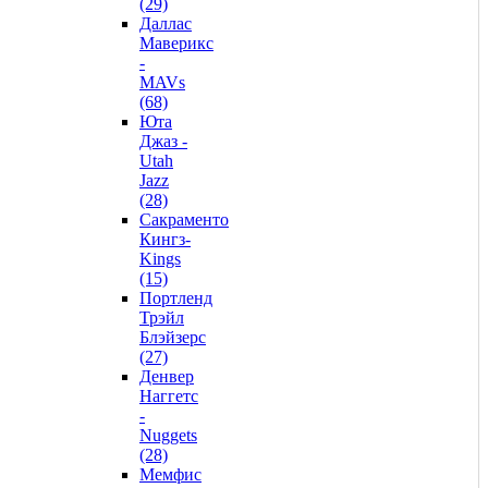
(29)
Даллас
Маверикс
-
MAVs
(68)
Юта
Джаз -
Utah
Jazz
(28)
Сакраменто
Кингз-
Kings
(15)
Портленд
Трэйл
Блэйзерс
(27)
Денвер
Наггетс
-
Nuggets
(28)
Мемфис