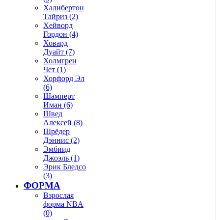
Халибертон
Тайриз (2)
Хейворд
Гордон (4)
Ховард
Дуайт (7)
Холмгрен
Чет (1)
Хорфорд Эл
(6)
Шамперт
Иман (6)
Швед
Алексей (8)
Шрёдер
Дэннис (2)
Эмбиид
Джоэль (1)
Эрик Бледсо
(3)
ФОРМА
Взрослая
форма NBA
(0)