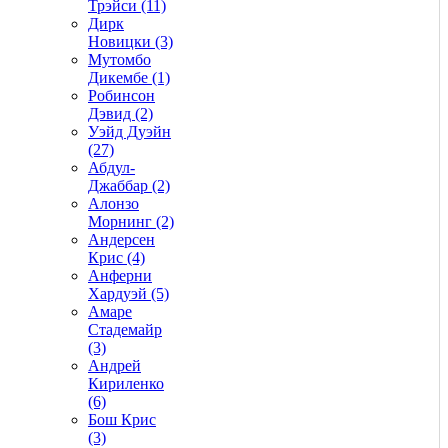
Трэйси (11)
Дирк
Новицки (3)
Мутомбо
Дикембе (1)
Робинсон
Дэвид (2)
Уэйд Дуэйн
(27)
Абдул-
Джаббар (2)
Алонзо
Морнинг (2)
Андерсен
Крис (4)
Анферни
Xардуэй (5)
Амаре
Стадемайр
(3)
Андрей
Кириленко
(6)
Бош Крис
(3)