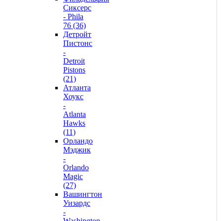
Сиксерс
- Phila
76 (36)
Детройт
Пистонс
-
Detroit
Pistons
(21)
Атланта
Хоукс
-
Atlanta
Hawks
(11)
Орландо
Мэджик
-
Orlando
Magic
(27)
Вашингтон
Уизардс
-
Washington