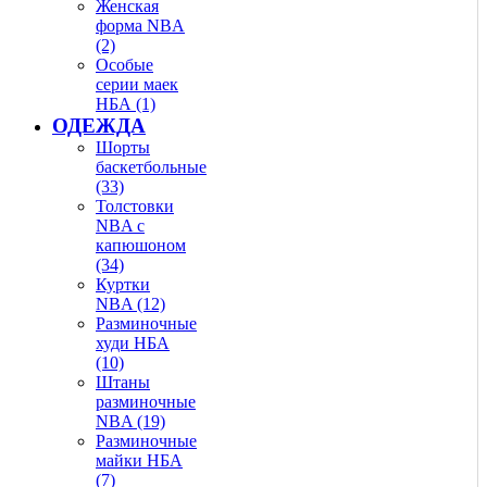
Женская
форма NBA
(2)
Особые
серии маек
НБА (1)
ОДЕЖДА
Шорты
баскетбольные
(33)
Толстовки
NBA с
капюшоном
(34)
Куртки
NBA (12)
Разминочные
худи НБА
(10)
Штаны
разминочные
NBA (19)
Разминочные
майки НБА
(7)