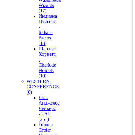
Wizards
(17)
Индиана
Пэйсерс
-
Indiana
Pacers
(13)
Шарлотт
Хорнетс
-
Charlotte
Hornets
(10)
WESTERN
CONFERENCE
(0)
Лос-
Анджелес
Лейкерс
- LAL
(251)
Голден
Стэйт