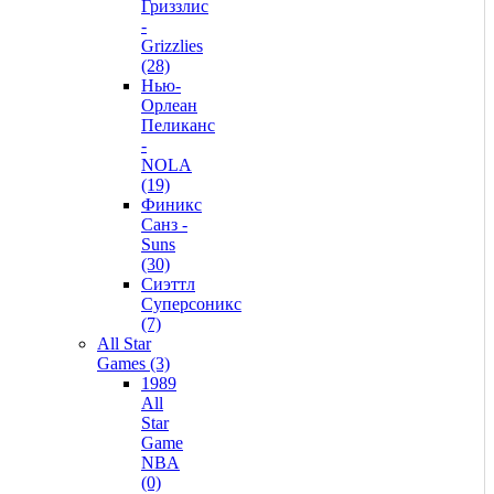
Гриззлис
-
Grizzlies
(28)
Нью-
Орлеан
Пеликанс
-
NOLA
(19)
Финикс
Санз -
Suns
(30)
Сиэттл
Суперсоникс
(7)
All Star
Games (3)
1989
All
Star
Game
NBA
(0)