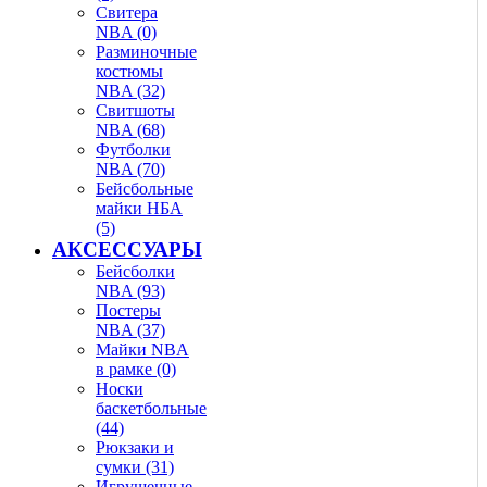
Свитера
NBA (0)
Разминочные
костюмы
NBA (32)
Свитшоты
NBA (68)
Футболки
NBA (70)
Бейсбольные
майки НБА
(5)
АКСЕССУАРЫ
Бейсболки
NBA (93)
Постеры
NBA (37)
Майки NBA
в рамке (0)
Носки
баскетбольные
(44)
Рюкзаки и
сумки (31)
Игрушечные