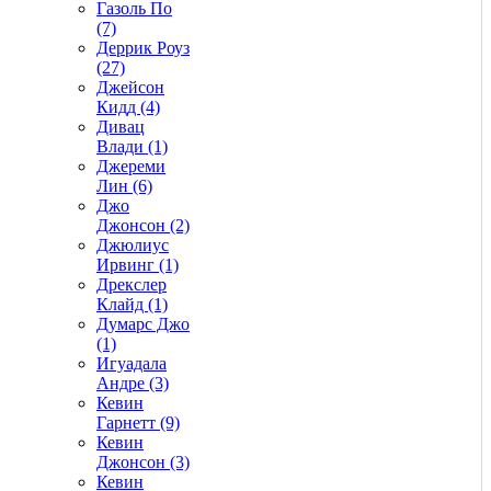
Газоль По
(7)
Деррик Роуз
(27)
Джейсон
Кидд (4)
Дивац
Влади (1)
Джереми
Лин (6)
Джо
Джонсон (2)
Джюлиус
Ирвинг (1)
Дрекслер
Клайд (1)
Думарс Джо
(1)
Игуадала
Андре (3)
Кевин
Гарнетт (9)
Кевин
Джонсон (3)
Кевин