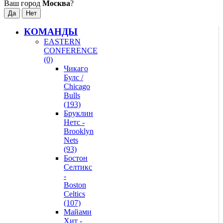
Ваш город
Москва
?
КОМАНДЫ
EASTERN
CONFERENCE
(0)
Чикаго
Булс /
Chicago
Bulls
(193)
Бруклин
Нетс -
Brooklyn
Nets
(93)
Бостон
Селтикс
-
Boston
Celtics
(107)
Майами
Хит -