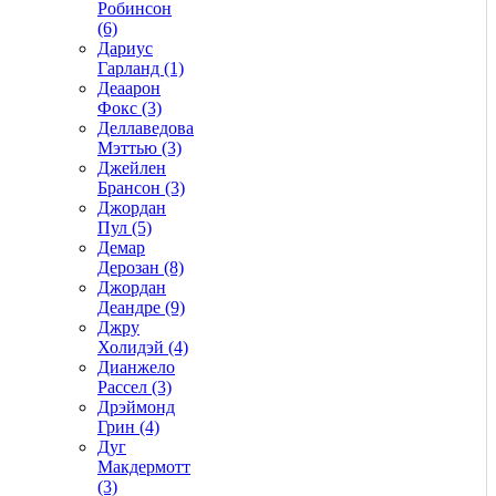
Робинсон
(6)
Дариус
Гарланд (1)
Деаарон
Фокс (3)
Деллаведова
Мэттью (3)
Джейлен
Брансон (3)
Джордан
Пул (5)
Демар
Дерозан (8)
Джордан
Деандре (9)
Джру
Холидэй (4)
Дианжело
Рассел (3)
Дрэймонд
Грин (4)
Дуг
Макдермотт
(3)