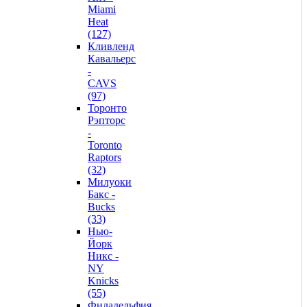
Miami
Heat
(127)
Кливленд
Кавальерс
-
CAVS
(97)
Торонто
Рэпторс
-
Toronto
Raptors
(32)
Милуоки
Бакс -
Bucks
(33)
Нью-
Йорк
Никс -
NY
Knicks
(55)
Филадельфия