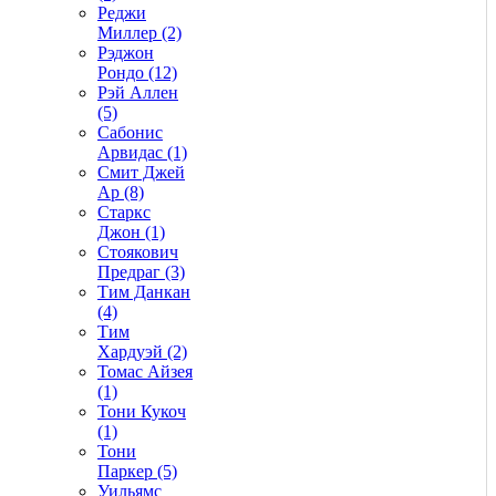
Реджи
Миллер (2)
Рэджон
Рондо (12)
Рэй Аллен
(5)
Сабонис
Арвидас (1)
Смит Джей
Ар (8)
Старкс
Джон (1)
Стоякович
Предраг (3)
Тим Данкан
(4)
Тим
Хардуэй (2)
Томас Айзея
(1)
Тони Кукоч
(1)
Тони
Паркер (5)
Уильямс