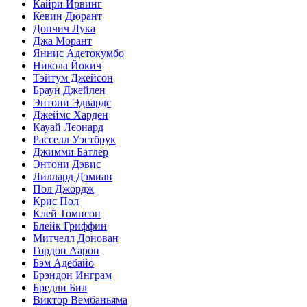
Кайри Ирвинг
Кевин Дюрант
Дончич Лука
Джа Морант
Яннис Адетокумбо
Никола Йокич
Тэйтум Джейсон
Браун Джейлен
Энтони Эдвардс
Джеймс Харден
Кауай Леонард
Расселл Уэстбрук
Джимми Батлер
Энтони Дэвис
Лиллард Дэмиан
Пол Джордж
Крис Пол
Клей Томпсон
Блейк Гриффин
Митчелл Донован
Гордон Аарон
Бэм Адебайо
Брэндон Инграм
Бредли Бил
Виктор Вембаньяма