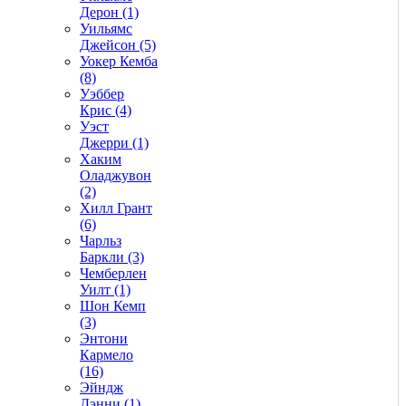
Дерон (1)
Уильямс
Джейсон (5)
Уокер Кемба
(8)
Уэббер
Крис (4)
Уэст
Джерри (1)
Хаким
Оладжувон
(2)
Хилл Грант
(6)
Чарльз
Баркли (3)
Чемберлен
Уилт (1)
Шон Кемп
(3)
Энтони
Кармело
(16)
Эйндж
Дэнни (1)