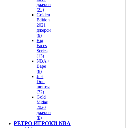
джерси
(22)
Golden
Edition
2021
джерси
(9)
Big
Faces
Series
(13)
NBA +
Bape
(8)
Just
Don
шорты
(32)
Gold
Midas
2020
джерси
(0)
РЕТРО ИГРОКИ NBA