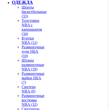
ОДЕЖДА
Шорты
баскетбольные
(33)
Толстовки
NBA с
капюшоном
(34)
Куртки
NBA (12)
Разминочные
худи НБА
(10)
Штаны
разминочные
NBA (19)
Разминочные
майки НБА
(7)
Свитера
NBA (0)
Разминочные
костюмы
NBA (32)
Свитшоты