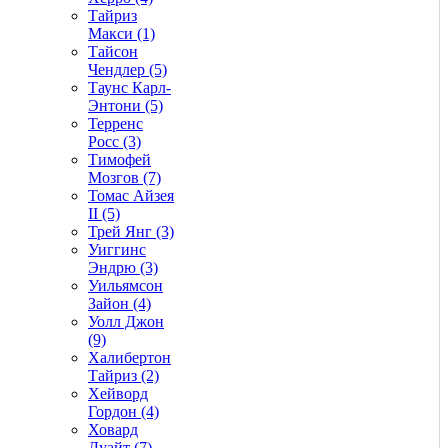
Тайриз
Макси (1)
Тайсон
Чендлер (5)
Таунс Карл-
Энтони (5)
Терренс
Росс (3)
Тимофей
Мозгов (7)
Томас Айзея
II (5)
Трей Янг (3)
Уиггинс
Эндрю (3)
Уильямсон
Зайон (4)
Уолл Джон
(9)
Халибертон
Тайриз (2)
Хейворд
Гордон (4)
Ховард
Дуайт (7)