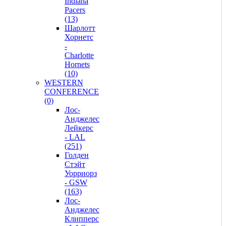
Indiana
Pacers
(13)
Шарлотт
Хорнетс
-
Charlotte
Hornets
(10)
WESTERN
CONFERENCE
(0)
Лос-
Анджелес
Лейкерс
- LAL
(251)
Голден
Стэйт
Уорриорз
- GSW
(163)
Лос-
Анджелес
Клипперс