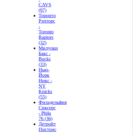
CAVS
(97)
Торонто
Рэпторс
-
Toronto
Raptors
(32)
Милуоки
Бакс -
Bucks
(33)
Нью-
Йорк
Никс -
NY
Knicks
(55)
Филадельфия
Сиксерс
- Phila
76 (36)
Детройт
Пистонс
-