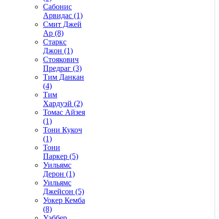
Сабонис
Арвидас (1)
Смит Джей
Ар (8)
Старкс
Джон (1)
Стоякович
Предраг (3)
Тим Данкан
(4)
Тим
Хардуэй (2)
Томас Айзея
(1)
Тони Кукоч
(1)
Тони
Паркер (5)
Уильямс
Дерон (1)
Уильямс
Джейсон (5)
Уокер Кемба
(8)
Уэббер