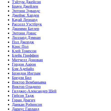
Тэйтум Джейсон
Браун Джейлен
Энтони Эдвардс
Джеймс Харден
Кауай Леонард
Расселл Уэстбрук
Джимми Батлер
Энтони Дэвис
Лиллард Дэмиан
Пол Джордж
Крис Пол
Клей Томпсон
Блейк Гриффин
Митчелл Донован
Гордон Аарон
Бэм Адебайо
Брэндон Инграм
Бредли Бил
Виктор Вембаньяма
Виктор Оладипо
Гилджес-Александер Шей
Гибсон Тадж
Горан Драгич
Данкан Робинсон
Дариус Гарланд