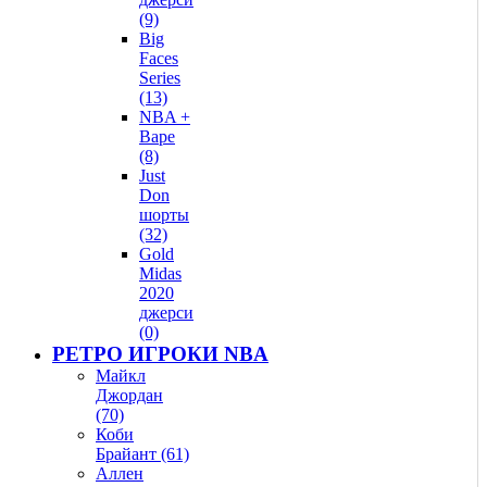
(9)
Big
Faces
Series
(13)
NBA +
Bape
(8)
Just
Don
шорты
(32)
Gold
Midas
2020
джерси
(0)
РЕТРО ИГРОКИ NBA
Майкл
Джордан
(70)
Коби
Брайант (61)
Аллен