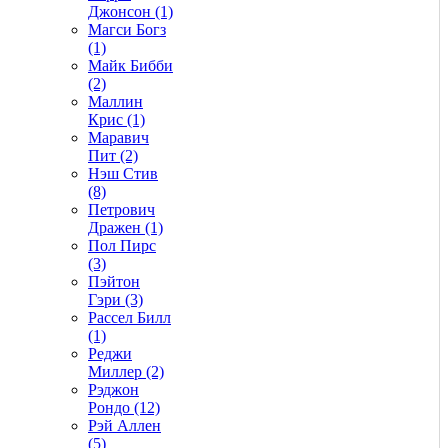
Джонсон (1)
Магси Богз
(1)
Майк Бибби
(2)
Маллин
Крис (1)
Маравич
Пит (2)
Нэш Стив
(8)
Петрович
Дражен (1)
Пол Пирс
(3)
Пэйтон
Гэри (3)
Рассел Билл
(1)
Реджи
Миллер (2)
Рэджон
Рондо (12)
Рэй Аллен
(5)