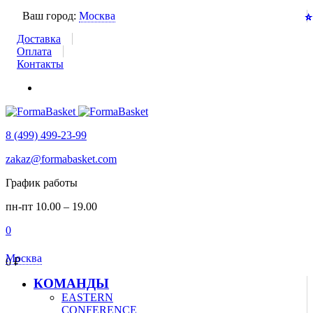
Ваш город:
Москва
⭐
⭐
⭐
⭐
⭐
⭐
⭐
⭐
⭐
⭐
⭐
⭐
⭐
⭐
⭐
⭐
⭐
⭐
⭐
⭐
⭐
⭐
⭐
⭐
Доставка
Оплата
Контакты
8 (499) 499-23-99
zakaz@formabasket.com
График работы
пн-пт 10.00 – 19.00
0
Москва
0
₽
КОМАНДЫ
EASTERN
CONFERENCE