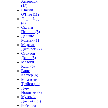
Айверсон
(18)
Шакил
О'Нил (11)
Ларри Берд
(4)
Скотти
Пиппен (5)
Деннис
Родман (11)
Мэджик
Джонсон (2)
Стоктон
Джон (5)
Мэлоун
Карл (6)
Винс
Картер (6)
Макгрэди
Трэйси (11)
Дирк
Новицки (3)
Мутомбо
Дикембе (1)
Робинсон