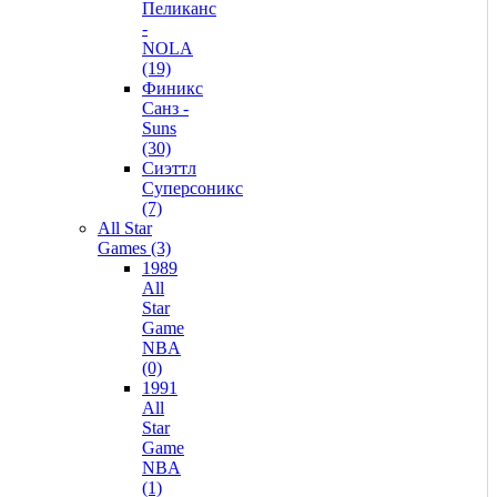
Пеликанс
-
NOLA
(19)
Финикс
Санз -
Suns
(30)
Сиэттл
Суперсоникс
(7)
All Star
Games (3)
1989
All
Star
Game
NBA
(0)
1991
All
Star
Game
NBA
(1)