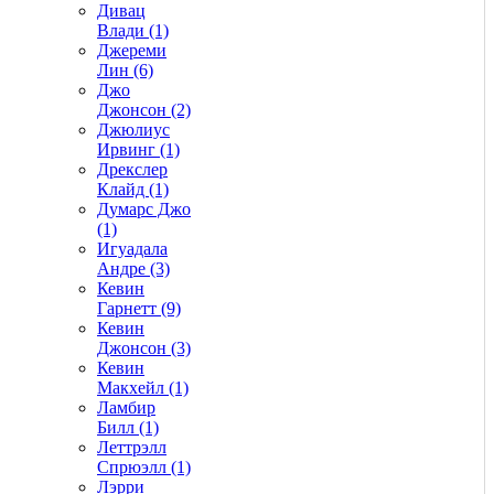
Дивац
Влади (1)
Джереми
Лин (6)
Джо
Джонсон (2)
Джюлиус
Ирвинг (1)
Дрекслер
Клайд (1)
Думарс Джо
(1)
Игуадала
Андре (3)
Кевин
Гарнетт (9)
Кевин
Джонсон (3)
Кевин
Макхейл (1)
Ламбир
Билл (1)
Леттрэлл
Спрюэлл (1)
Лэрри