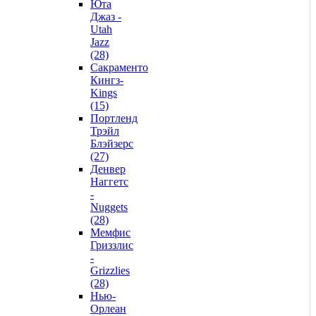
Юта
Джаз -
Utah
Jazz
(28)
Сакраменто
Кингз-
Kings
(15)
Портленд
Трэйл
Блэйзерс
(27)
Денвер
Наггетс
-
Nuggets
(28)
Мемфис
Гриззлис
-
Grizzlies
(28)
Нью-
Орлеан