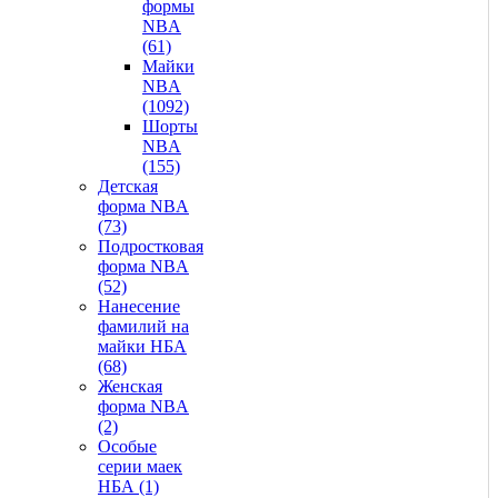
формы
NBA
(61)
Майки
NBA
(1092)
Шорты
NBA
(155)
Детская
форма NBA
(73)
Подростковая
форма NBA
(52)
Нанесение
фамилий на
майки НБА
(68)
Женская
форма NBA
(2)
Особые
серии маек
НБА (1)