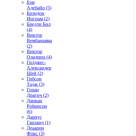
Бэм
Адебайо (5)
Брэндон
Инграм (2)
Бредли Бил
(4)
Виктор
Вембаньяма
(2)
Виктор
Оладипо (4)
Гилджес-
Александер
Шей (2)
Гибсон
Тадж (3)
Горан
Драгич (2)
Данкан
Робинсон
(6)
Дариус
Гарланд (1)
Деаарон
Фокс (3)