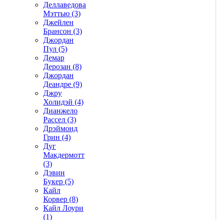
Деллаведова
Мэттью (3)
Джейлен
Брансон (3)
Джордан
Пул (5)
Демар
Дерозан (8)
Джордан
Деандре (9)
Джру
Холидэй (4)
Дианжело
Рассел (3)
Дрэймонд
Грин (4)
Дуг
Макдермотт
(3)
Дэвин
Букер (5)
Кайл
Корвер (8)
Кайл Лоури
(1)