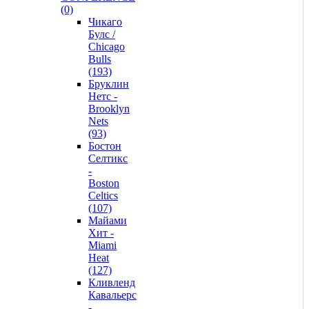
(0)
Чикаго
Булс /
Chicago
Bulls
(193)
Бруклин
Нетс -
Brooklyn
Nets
(93)
Бостон
Селтикс
-
Boston
Celtics
(107)
Майами
Хит -
Miami
Heat
(127)
Кливленд
Кавальерс
-