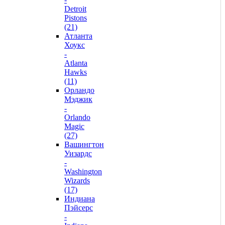
Detroit
Pistons
(21)
Атланта
Хоукс
-
Atlanta
Hawks
(11)
Орландо
Мэджик
-
Orlando
Magic
(27)
Вашингтон
Уизардс
-
Washington
Wizards
(17)
Индиана
Пэйсерс
-