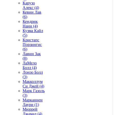
Карузо
Алекс (4)
Кевин Лав
(6)
Кендрик
Нанн (4)
Кузма Кайл
(5)
Кристапс
Порзингис
(6)
Лавин Зак
(8)
ЛаМело
Болл (4)
Лонзо Болл
(3)
Макколлум
Си Джей (4)
Марк Газоль
(3)
Марканнен
Лаури (1)
Мюррей
Джамал (4)