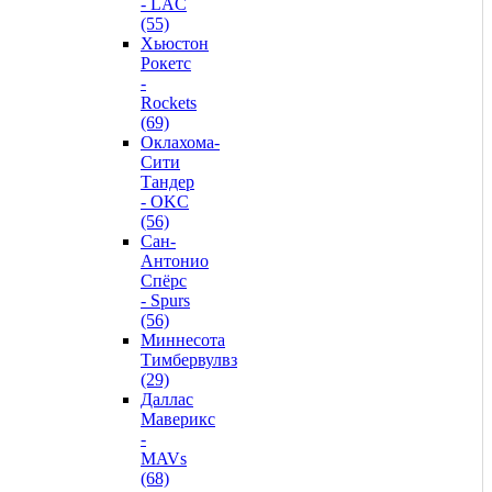
- LAC
(55)
Хьюстон
Рокетс
-
Rockets
(69)
Оклахома-
Сити
Тандер
- OKC
(56)
Сан-
Антонио
Спёрс
- Spurs
(56)
Миннесота
Тимбервулвз
(29)
Даллас
Маверикс
-
MAVs
(68)