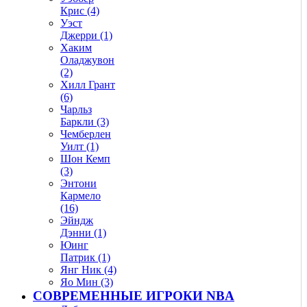
Крис (4)
Уэст
Джерри (1)
Хаким
Оладжувон
(2)
Хилл Грант
(6)
Чарльз
Баркли (3)
Чемберлен
Уилт (1)
Шон Кемп
(3)
Энтони
Кармело
(16)
Эйндж
Дэнни (1)
Юинг
Патрик (1)
Янг Ник (4)
Яо Мин (3)
СОВРЕМЕННЫЕ ИГРОКИ NBA