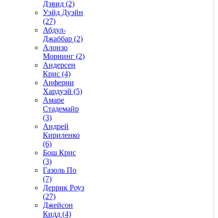
Дэвид (2)
Уэйд Дуэйн
(27)
Абдул-
Джаббар (2)
Алонзо
Морнинг (2)
Андерсен
Крис (4)
Анферни
Xардуэй (5)
Амаре
Стадемайр
(3)
Андрей
Кириленко
(6)
Бош Крис
(3)
Газоль По
(7)
Деррик Роуз
(27)
Джейсон
Кидд (4)