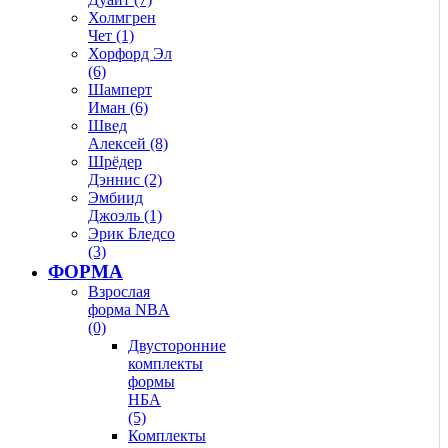
Холмгрен
Чет (1)
Хорфорд Эл
(6)
Шамперт
Иман (6)
Швед
Алексей (8)
Шрёдер
Дэннис (2)
Эмбиид
Джоэль (1)
Эрик Бледсо
(3)
ФОРМА
Взрослая
форма NBA
(0)
Двусторонние
комплекты
формы
НБА
(5)
Комплекты