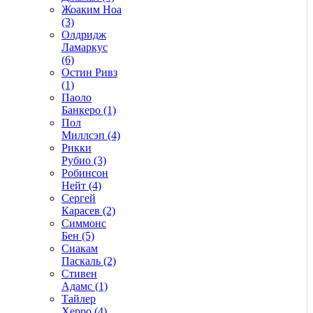
Жоаким Ноа
(3)
Олдридж
Ламаркус
(6)
Остин Ривз
(1)
Паоло
Банкеро (1)
Пол
Миллсэп (4)
Рикки
Рубио (3)
Робинсон
Нейт (4)
Сергей
Карасев (2)
Симмонс
Бен (5)
Сиакам
Паскаль (2)
Стивен
Адамс (1)
Тайлер
Херро (4)