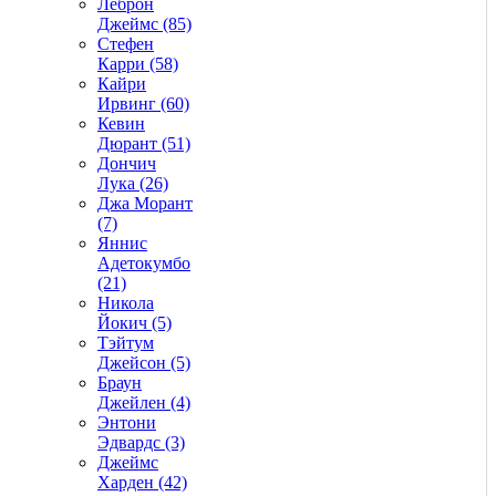
Леброн
Джеймс (85)
Стефен
Карри (58)
Кайри
Ирвинг (60)
Кевин
Дюрант (51)
Дончич
Лука (26)
Джа Морант
(7)
Яннис
Адетокумбо
(21)
Никола
Йокич (5)
Тэйтум
Джейсон (5)
Браун
Джейлен (4)
Энтони
Эдвардс (3)
Джеймс
Харден (42)