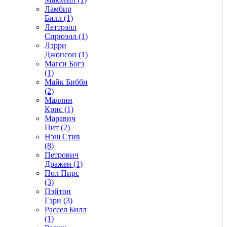
Ламбир
Билл (1)
Леттрэлл
Спрюэлл (1)
Лэрри
Джонсон (1)
Магси Богз
(1)
Майк Бибби
(2)
Маллин
Крис (1)
Маравич
Пит (2)
Нэш Стив
(8)
Петрович
Дражен (1)
Пол Пирс
(3)
Пэйтон
Гэри (3)
Рассел Билл
(1)