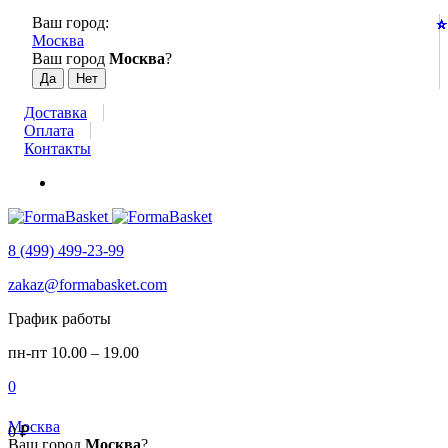
Ваш город:
⭐
⭐
⭐
⭐
⭐
⭐
⭐
⭐
⭐
⭐
⭐
⭐
⭐
⭐
⭐
⭐
⭐
⭐
⭐
⭐
⭐
⭐
⭐
⭐
Москва
Ваш город
Москва
?
Доставка
Оплата
Контакты
8 (499) 499-23-99
zakaz@formabasket.com
График работы
пн-пт 10.00 – 19.00
0
Москва
0
₽
Ваш город
Москва
?