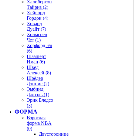
Халибертон
Тайриз (2)
Хейворд
Гордон (4)
Ховард
Дуайт (7)
Холмгрен
Чет (1)
Хорфорд Эл
(6)
Шамперт
Иман (6)
Швед
Алексей (8)
Шрёдер
Дэннис (2)
Эмбиид
Джоэль (1)
Эрик Бледсо
(3)
ФОРМА
Взрослая
форма NBA
(0)
Двусторонние