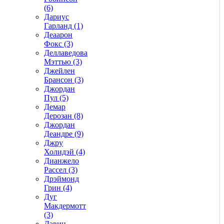
(6)
Дариус
Гарланд (1)
Деаарон
Фокс (3)
Деллаведова
Мэттью (3)
Джейлен
Брансон (3)
Джордан
Пул (5)
Демар
Дерозан (8)
Джордан
Деандре (9)
Джру
Холидэй (4)
Дианжело
Рассел (3)
Дрэймонд
Грин (4)
Дуг
Макдермотт
(3)
Дэвин