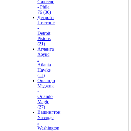
Сиксерс
- Phila
76 (36)
Детройт
Пистонс
-
Detroit
Pistons
(21)
Атланта
Хоукс
-
Atlanta
Hawks
(11)
Орландо
Мэджик
-
Orlando
Magic
(27)
Вашингтон
Уизардс
-
Washington