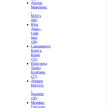
Даллас
Маверикс
-
MAVs
(68)
Юта
Джаз -
Utah
Jazz
(28)
Сакраменто
Кингз-
Kings
(15)
Портленд
Трэйл
Блэйзерс
(27)
Денвер
Наггетс
-
Nuggets
(28)
Мемфис
Гриззлис