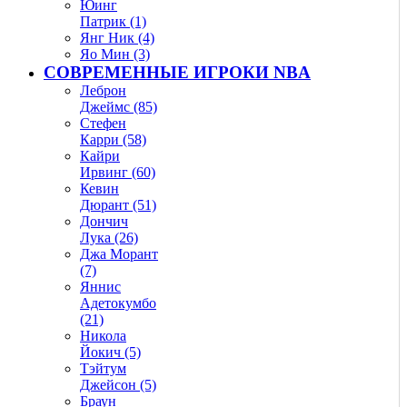
Юинг
Патрик (1)
Янг Ник (4)
Яо Мин (3)
СОВРЕМЕННЫЕ ИГРОКИ NBA
Леброн
Джеймс (85)
Стефен
Карри (58)
Кайри
Ирвинг (60)
Кевин
Дюрант (51)
Дончич
Лука (26)
Джа Морант
(7)
Яннис
Адетокумбо
(21)
Никола
Йокич (5)
Тэйтум
Джейсон (5)
Браун