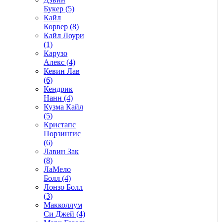
Букер (5)
Кайл
Корвер (8)
Кайл Лоури
(1)
Карузо
Алекс (4)
Кевин Лав
(6)
Кендрик
Нанн (4)
Кузма Кайл
(5)
Кристапс
Порзингис
(6)
Лавин Зак
(8)
ЛаМело
Болл (4)
Лонзо Болл
(3)
Макколлум
Си Джей (4)