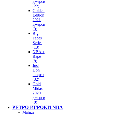
джерси
(22)
Golden
Edition
2021
джерси
(9)
Big
Faces
Series
(13)
NBA +
Bape
(8)
Just
Don
шорты
(32)
Gold
Midas
2020
джерси
(0)
РЕТРО ИГРОКИ NBA
Майкл