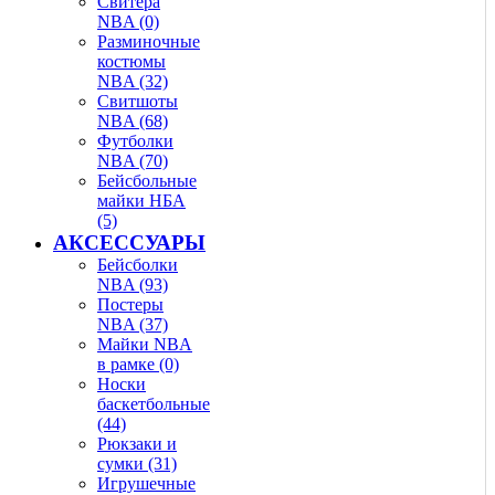
Свитера
NBA (0)
Разминочные
костюмы
NBA (32)
Свитшоты
NBA (68)
Футболки
NBA (70)
Бейсбольные
майки НБА
(5)
АКСЕССУАРЫ
Бейсболки
NBA (93)
Постеры
NBA (37)
Майки NBA
в рамке (0)
Носки
баскетбольные
(44)
Рюкзаки и
сумки (31)
Игрушечные