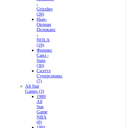
-
Grizzlies
(28)
Нью-
Орлеан
Пеликанс
-
NOLA
(19)
Финикс
Санз -
Suns
(30)
Сиэттл
Суперсоникс
(7)
All Star
Games (3)
1989
All
Star
Game
NBA
(0)
1991