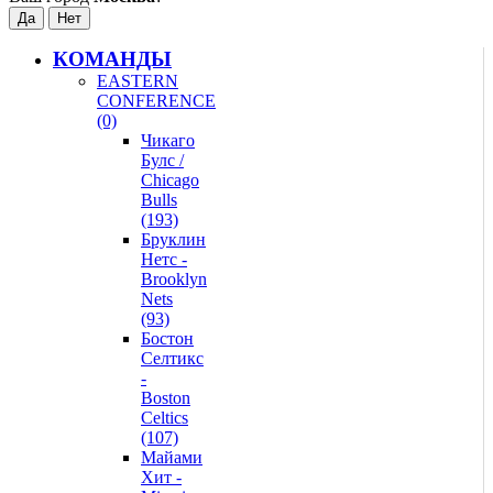
КОМАНДЫ
EASTERN
CONFERENCE
(0)
Чикаго
Булс /
Chicago
Bulls
(193)
Бруклин
Нетс -
Brooklyn
Nets
(93)
Бостон
Селтикс
-
Boston
Celtics
(107)
Майами
Хит -