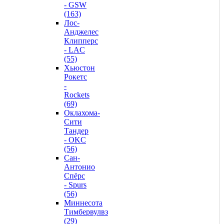
- GSW
(163)
Лос-
Анджелес
Клипперс
- LAC
(55)
Хьюстон
Рокетс
-
Rockets
(69)
Оклахома-
Сити
Тандер
- OKC
(56)
Сан-
Антонио
Спёрс
- Spurs
(56)
Миннесота
Тимбервулвз
(29)