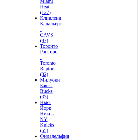
Miami
Heat
(127)
Кливленд
Кавальерс
-
CAVS
(97)
Торонто
Рэпторс
-
Toronto
Raptors
(32)
Милуоки
Бакс -
Bucks
(33)
Нью-
Йорк
Никс -
NY
Knicks
(55)
Филадельфия