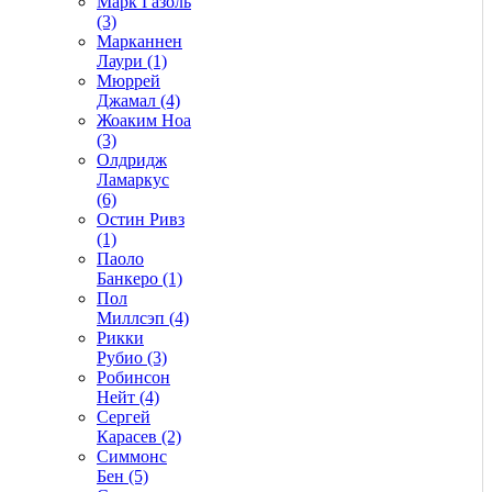
Марк Газоль
(3)
Марканнен
Лаури (1)
Мюррей
Джамал (4)
Жоаким Ноа
(3)
Олдридж
Ламаркус
(6)
Остин Ривз
(1)
Паоло
Банкеро (1)
Пол
Миллсэп (4)
Рикки
Рубио (3)
Робинсон
Нейт (4)
Сергей
Карасев (2)
Симмонс
Бен (5)