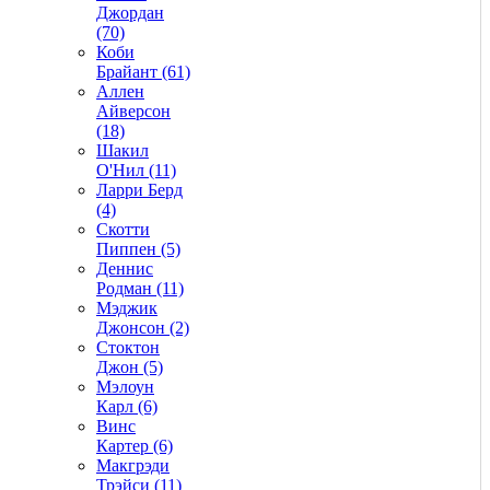
Джордан
(70)
Коби
Брайант (61)
Аллен
Айверсон
(18)
Шакил
О'Нил (11)
Ларри Берд
(4)
Скотти
Пиппен (5)
Деннис
Родман (11)
Мэджик
Джонсон (2)
Стоктон
Джон (5)
Мэлоун
Карл (6)
Винс
Картер (6)
Макгрэди
Трэйси (11)