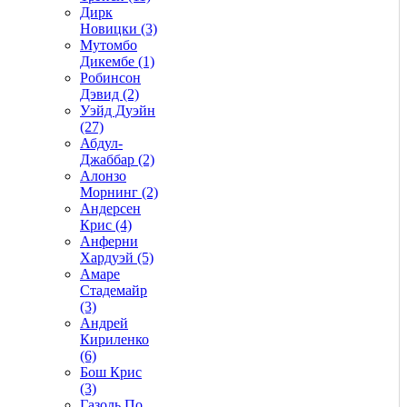
Дирк
Новицки (3)
Мутомбо
Дикембе (1)
Робинсон
Дэвид (2)
Уэйд Дуэйн
(27)
Абдул-
Джаббар (2)
Алонзо
Морнинг (2)
Андерсен
Крис (4)
Анферни
Xардуэй (5)
Амаре
Стадемайр
(3)
Андрей
Кириленко
(6)
Бош Крис
(3)
Газоль По