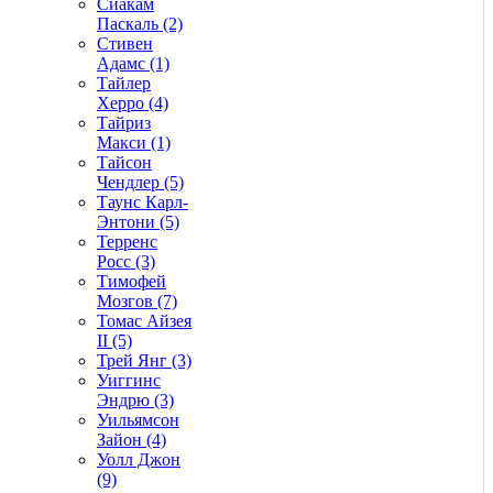
Сиакам
Паскаль (2)
Стивен
Адамс (1)
Тайлер
Херро (4)
Тайриз
Макси (1)
Тайсон
Чендлер (5)
Таунс Карл-
Энтони (5)
Терренс
Росс (3)
Тимофей
Мозгов (7)
Томас Айзея
II (5)
Трей Янг (3)
Уиггинс
Эндрю (3)
Уильямсон
Зайон (4)
Уолл Джон
(9)