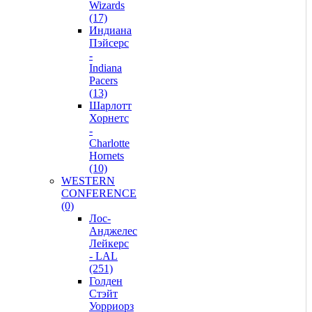
Wizards
(17)
Индиана
Пэйсерс
-
Indiana
Pacers
(13)
Шарлотт
Хорнетс
-
Charlotte
Hornets
(10)
WESTERN
CONFERENCE
(0)
Лос-
Анджелес
Лейкерс
- LAL
(251)
Голден
Стэйт
Уорриорз