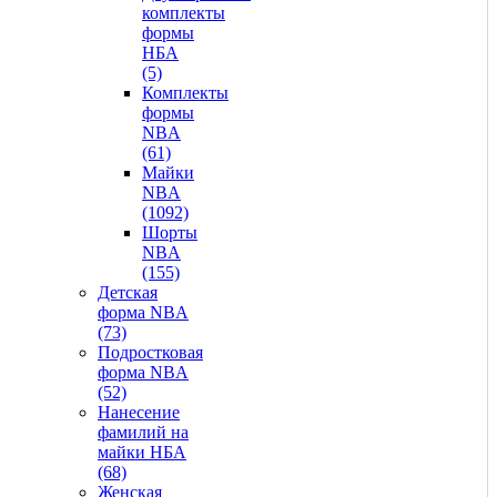
комплекты
формы
НБА
(5)
Комплекты
формы
NBA
(61)
Майки
NBA
(1092)
Шорты
NBA
(155)
Детская
форма NBA
(73)
Подростковая
форма NBA
(52)
Нанесение
фамилий на
майки НБА
(68)
Женская