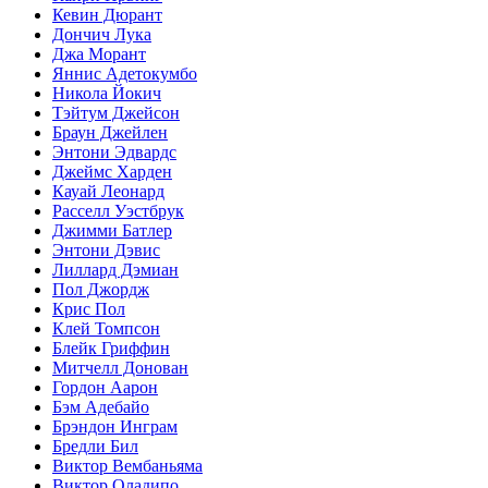
Кевин Дюрант
Дончич Лука
Джа Морант
Яннис Адетокумбо
Никола Йокич
Тэйтум Джейсон
Браун Джейлен
Энтони Эдвардс
Джеймс Харден
Кауай Леонард
Расселл Уэстбрук
Джимми Батлер
Энтони Дэвис
Лиллард Дэмиан
Пол Джордж
Крис Пол
Клей Томпсон
Блейк Гриффин
Митчелл Донован
Гордон Аарон
Бэм Адебайо
Брэндон Инграм
Бредли Бил
Виктор Вембаньяма
Виктор Оладипо