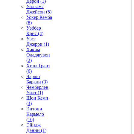
Дерон (1)
Уильямс
Джейсон (5)
Уокер Кемба
(8)
Уэббер
Крис (4)
Уэст
Джерри (1)
Хаким
Оладжувон
(2)
Хилл Грант
(6)
Чарльз
Баркли (3)
Чемберлен
Уилт (1)
Шон Кемп
(3)
Энтони
Кармело
(16)
Эйндж
Дэнни (1)