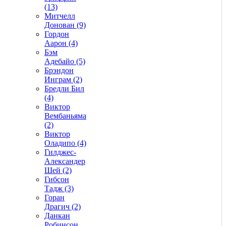
(13)
Митчелл
Донован (9)
Гордон
Аарон (4)
Бэм
Адебайо (5)
Брэндон
Инграм (2)
Бредли Бил
(4)
Виктор
Вембаньяма
(2)
Виктор
Оладипо (4)
Гилджес-
Александер
Шей (2)
Гибсон
Тадж (3)
Горан
Драгич (2)
Данкан
Робинсон