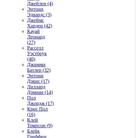
Джейлен (4)
Энтони
Эдвардс (3)
Джеймс
Харден (42)
Кауай
Леонард
(27)
Расселл
Уэстбрук
(40)
Джимми
Батлер (32)
Энтони
Дэвис (17)
Лиллард
Дэмиан (14)
Пол
Джордж (17)
Крис Пол
(16)
Клей
Томпсон (9)
Блейк
Гриффин