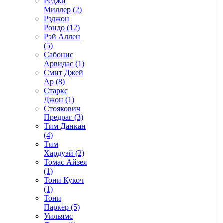
Реджи
Миллер (2)
Рэджон
Рондо (12)
Рэй Аллен
(5)
Сабонис
Арвидас (1)
Смит Джей
Ар (8)
Старкс
Джон (1)
Стоякович
Предраг (3)
Тим Данкан
(4)
Тим
Хардуэй (2)
Томас Айзея
(1)
Тони Кукоч
(1)
Тони
Паркер (5)
Уильямс