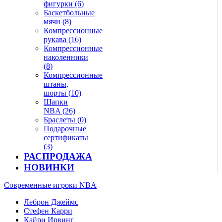
фигурки (6)
Баскетбольные
мячи (8)
Компрессионные
рукава (16)
Компрессионные
наколенники
(8)
Компрессионные
штаны,
шорты (10)
Шапки
NBA (26)
Браслеты (0)
Подарочные
сертификаты
(3)
РАСПРОДАЖА
НОВИНКИ
Современные игроки NBA
Леброн Джеймс
Стефен Карри
Кайри Ирвинг