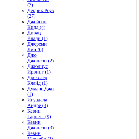
(7)
Деррик Роуз
(27)
Джейсон
Кидд (4)
Дивац
Влади (1)
Джереми
Лин (6)
Джо
Джонсон (2)
Джюлиус
Ирвинг (1)
Дрекслер
Клайд (1)
Думарс Джо
(1)
Игуадала
Андре (3)
Кевин
Гарнетт (9)
Кевин
Джонсон (3)
Кевин
Макхейл (1)