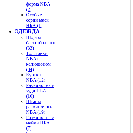
форма NBA
(2)
Особые
серии маек
НБА (1)
ОДЕЖДА
Шорты
баскетбольные
(33)
Толстовки
NBA с
капюшоном
(34)
Куртки
NBA (12)
Разминочные
худи НБА
(10)
Штаны
разминочные
NBA (19)
Разминочные
майки НБА
(7)