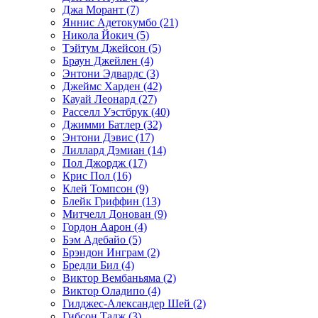
Джа Морант (7)
Яннис Адетокумбо (21)
Никола Йокич (5)
Тэйтум Джейсон (5)
Браун Джейлен (4)
Энтони Эдвардс (3)
Джеймс Харден (42)
Кауай Леонард (27)
Расселл Уэстбрук (40)
Джимми Батлер (32)
Энтони Дэвис (17)
Лиллард Дэмиан (14)
Пол Джордж (17)
Крис Пол (16)
Клей Томпсон (9)
Блейк Гриффин (13)
Митчелл Донован (9)
Гордон Аарон (4)
Бэм Адебайо (5)
Брэндон Инграм (2)
Бредли Бил (4)
Виктор Вембаньяма (2)
Виктор Оладипо (4)
Гилджес-Александер Шей (2)
Гибсон Тадж (3)