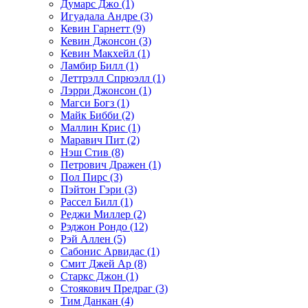
Думарс Джо (1)
Игуадала Андре (3)
Кевин Гарнетт (9)
Кевин Джонсон (3)
Кевин Макхейл (1)
Ламбир Билл (1)
Леттрэлл Спрюэлл (1)
Лэрри Джонсон (1)
Магси Богз (1)
Майк Бибби (2)
Маллин Крис (1)
Маравич Пит (2)
Нэш Стив (8)
Петрович Дражен (1)
Пол Пирс (3)
Пэйтон Гэри (3)
Рассел Билл (1)
Реджи Миллер (2)
Рэджон Рондо (12)
Рэй Аллен (5)
Сабонис Арвидас (1)
Смит Джей Ар (8)
Старкс Джон (1)
Стоякович Предраг (3)
Тим Данкан (4)