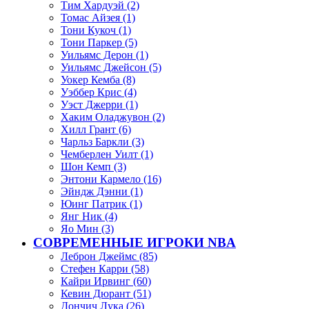
Тим Хардуэй (2)
Томас Айзея (1)
Тони Кукоч (1)
Тони Паркер (5)
Уильямс Дерон (1)
Уильямс Джейсон (5)
Уокер Кемба (8)
Уэббер Крис (4)
Уэст Джерри (1)
Хаким Оладжувон (2)
Хилл Грант (6)
Чарльз Баркли (3)
Чемберлен Уилт (1)
Шон Кемп (3)
Энтони Кармело (16)
Эйндж Дэнни (1)
Юинг Патрик (1)
Янг Ник (4)
Яо Мин (3)
СОВРЕМЕННЫЕ ИГРОКИ NBA
Леброн Джеймс (85)
Стефен Карри (58)
Кайри Ирвинг (60)
Кевин Дюрант (51)
Дончич Лука (26)