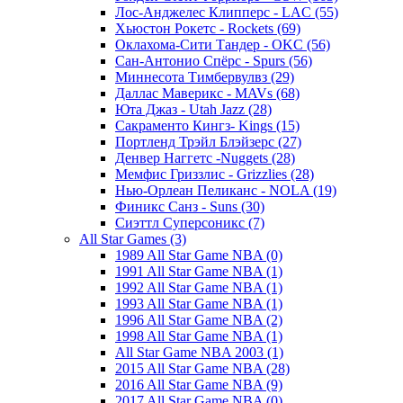
Лос-Анджелес Клипперс - LAC (55)
Хьюстон Рокетс - Rockets (69)
Оклахома-Сити Тандер - OKC (56)
Сан-Антонио Спёрс - Spurs (56)
Миннесота Тимбервулвз (29)
Даллас Маверикс - MAVs (68)
Юта Джаз - Utah Jazz (28)
Сакраменто Кингз- Kings (15)
Портленд Трэйл Блэйзерс (27)
Денвер Наггетс -Nuggets (28)
Мемфис Гриззлис - Grizzlies (28)
Нью-Орлеан Пеликанс - NOLA (19)
Финикс Санз - Suns (30)
Сиэттл Суперсоникс (7)
All Star Games (3)
1989 All Star Game NBA (0)
1991 All Star Game NBA (1)
1992 All Star Game NBA (1)
1993 All Star Game NBA (1)
1996 All Star Game NBA (2)
1998 All Star Game NBA (1)
All Star Game NBA 2003 (1)
2015 All Star Game NBA (28)
2016 All Star Game NBA (9)
2017 All Star Game NBA (0)