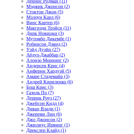
Деннис Родман (11)
Мэджик Джонсон (2)
Стоктон Джон (5)
Мэлоун Карл (6)
Винс Картер (6)
Макгрэди Трэйси (11)
Дирк Новицки (3)
Мутомбо Дикембе (1)
Робинсон Дэвид (2)
Уэйд Дуэйн (27)
Абдул-Джаббар (2)
Алонзо Морнинг (2)
Андерсен Крис (4)
Анферни Xардуэй (5)
Амаре Стадемайр (3)
Андрей Кириленко (6)
Бош Крис (3)
Газоль По (7)
Деррик Роуз (27)
Джейсон Кидд (4)
Дивац Влади (1)
Джереми Лин (6)
Джо Джонсон (2)
Джюлиус Ирвинг (1)
Дрекслер Клайд (1)