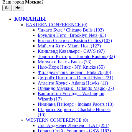
Ваш город
Москва
?
КОМАНДЫ
EASTERN CONFERENCE (0)
Чикаго Булс / Chicago Bulls (193)
Бруклин Нетс - Brooklyn Nets (93)
Бостон Селтикс - Boston Celtics (107)
Майами Хит - Miami Heat (127)
Кливленд Кавальерс - CAVS (97)
Торонто Рэпторс - Toronto Raptors (32)
Милуоки Бакс - Bucks (33)
Нью-Йорк Никс - NY Knicks (55)
Филадельфия Сиксерс - Phila 76 (36)
Детройт Пистонс - Detroit Pistons (21)
Атланта Хоукс - Atlanta Hawks (11)
Орландо Мэджик - Orlando Magic (27)
Вашингтон Уизардс - Washington
Wizards (17)
Индиана Пэйсерс - Indiana Pacers (13)
Шарлотт Хорнетс - Charlotte Hornets
(10)
WESTERN CONFERENCE (0)
Лос-Анджелес Лейкерс - LAL (251)
Голден Стэйт Уорриорз - GSW (163)