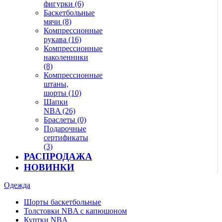
фигурки (6)
Баскетбольные
мячи (8)
Компрессионные
рукава (16)
Компрессионные
наколенники
(8)
Компрессионные
штаны,
шорты (10)
Шапки
NBA (26)
Браслеты (0)
Подарочные
сертификаты
(3)
РАСПРОДАЖА
НОВИНКИ
Одежда
Шорты баскетбольные
Толстовки NBA с капюшоном
Куртки NBA