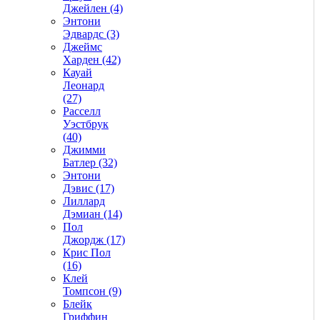
Джейлен (4)
Энтони
Эдвардс (3)
Джеймс
Харден (42)
Кауай
Леонард
(27)
Расселл
Уэстбрук
(40)
Джимми
Батлер (32)
Энтони
Дэвис (17)
Лиллард
Дэмиан (14)
Пол
Джордж (17)
Крис Пол
(16)
Клей
Томпсон (9)
Блейк
Гриффин