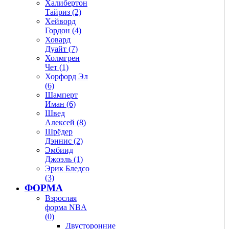
Халибертон
Тайриз (2)
Хейворд
Гордон (4)
Ховард
Дуайт (7)
Холмгрен
Чет (1)
Хорфорд Эл
(6)
Шамперт
Иман (6)
Швед
Алексей (8)
Шрёдер
Дэннис (2)
Эмбиид
Джоэль (1)
Эрик Бледсо
(3)
ФОРМА
Взрослая
форма NBA
(0)
Двусторонние