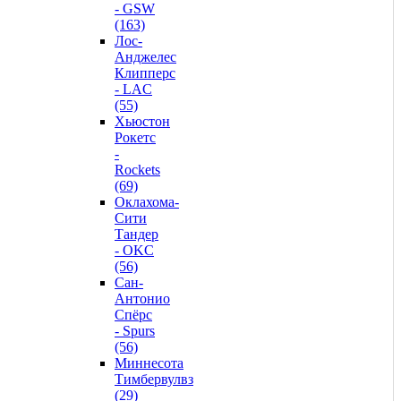
- GSW
(163)
Лос-
Анджелес
Клипперс
- LAC
(55)
Хьюстон
Рокетс
-
Rockets
(69)
Оклахома-
Сити
Тандер
- OKC
(56)
Сан-
Антонио
Спёрс
- Spurs
(56)
Миннесота
Тимбервулвз
(29)