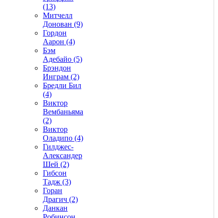
(13)
Митчелл
Донован (9)
Гордон
Аарон (4)
Бэм
Адебайо (5)
Брэндон
Инграм (2)
Бредли Бил
(4)
Виктор
Вембаньяма
(2)
Виктор
Оладипо (4)
Гилджес-
Александер
Шей (2)
Гибсон
Тадж (3)
Горан
Драгич (2)
Данкан
Робинсон