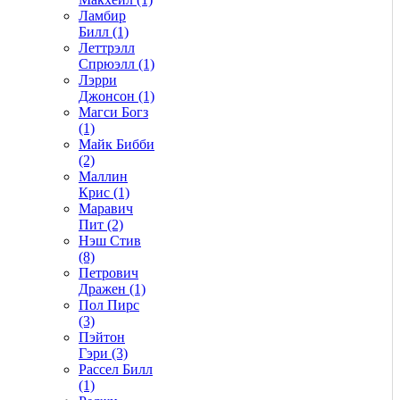
Ламбир
Билл (1)
Леттрэлл
Спрюэлл (1)
Лэрри
Джонсон (1)
Магси Богз
(1)
Майк Бибби
(2)
Маллин
Крис (1)
Маравич
Пит (2)
Нэш Стив
(8)
Петрович
Дражен (1)
Пол Пирс
(3)
Пэйтон
Гэри (3)
Рассел Билл
(1)