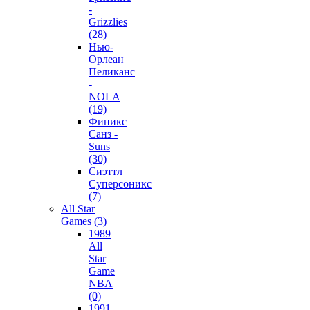
-
Grizzlies
(28)
Нью-
Орлеан
Пеликанс
-
NOLA
(19)
Финикс
Санз -
Suns
(30)
Сиэттл
Суперсоникс
(7)
All Star
Games (3)
1989
All
Star
Game
NBA
(0)
1991