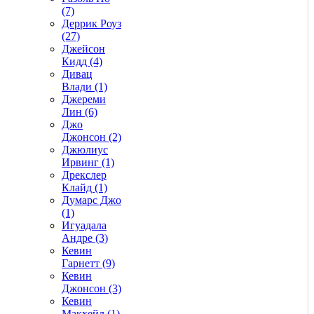
(7)
Деррик Роуз
(27)
Джейсон
Кидд (4)
Дивац
Влади (1)
Джереми
Лин (6)
Джо
Джонсон (2)
Джюлиус
Ирвинг (1)
Дрекслер
Клайд (1)
Думарс Джо
(1)
Игуадала
Андре (3)
Кевин
Гарнетт (9)
Кевин
Джонсон (3)
Кевин
Макхейл (1)