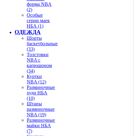
форма NBA
(2)
Особые
серии маек
НБА (1)
ОДЕЖДА
Шорты
баскетбольные
(33)
Толстовки
NBA с
капюшоном
(34)
Куртки
NBA (12)
Разминочные
худи НБА
(10)
Штаны
разминочные
NBA (19)
Разминочные
майки НБА
(7)