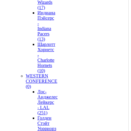
Wizards
(17)
Индиана
Пэйсерс
-
Indiana
Pacers
(13)
Шарлотт
Хорнетс
-
Charlotte
Hornets
(10)
WESTERN
CONFERENCE
(0)
Лос-
Анджелес
Лейкерс
- LAL
(251)
Голден
Стэйт
Уорриорз