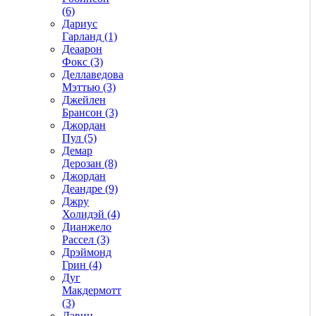
(6)
Дариус
Гарланд (1)
Деаарон
Фокс (3)
Деллаведова
Мэттью (3)
Джейлен
Брансон (3)
Джордан
Пул (5)
Демар
Дерозан (8)
Джордан
Деандре (9)
Джру
Холидэй (4)
Дианжело
Рассел (3)
Дрэймонд
Грин (4)
Дуг
Макдермотт
(3)
Дэвин