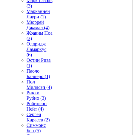
Марк Газоль
(3)
Марканнен
Лаури (1)
Мюррей
Джамал (4)
Жоаким Ноа
(3)
Олдридж
Ламаркус
(6)
Остин Ривз
(1)
Паоло
Банкеро (1)
Пол
Миллсэп (4)
Рикки
Рубио (3)
Робинсон
Нейт (4)
Сергей
Карасев (2)
Симмонс
Бен (5)