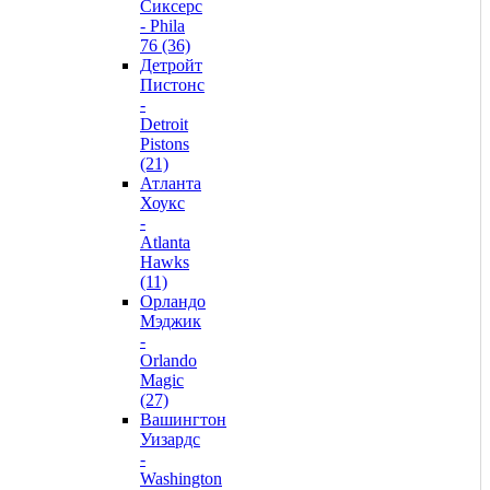
Сиксерс
- Phila
76 (36)
Детройт
Пистонс
-
Detroit
Pistons
(21)
Атланта
Хоукс
-
Atlanta
Hawks
(11)
Орландо
Мэджик
-
Orlando
Magic
(27)
Вашингтон
Уизардс
-
Washington