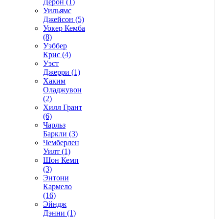
Дерон (1)
Уильямс
Джейсон (5)
Уокер Кемба
(8)
Уэббер
Крис (4)
Уэст
Джерри (1)
Хаким
Оладжувон
(2)
Хилл Грант
(6)
Чарльз
Баркли (3)
Чемберлен
Уилт (1)
Шон Кемп
(3)
Энтони
Кармело
(16)
Эйндж
Дэнни (1)