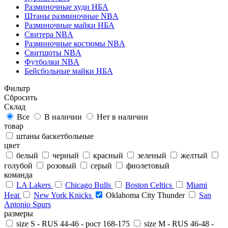
Разминочные худи НБА
Штаны разминочные NBA
Разминочные майки НБА
Свитера NBA
Разминочные костюмы NBA
Свитшоты NBA
Футболки NBA
Бейсбольные майки НБА
Фильтр
Сбросить
Склад
Все
В наличии
Нет в наличии
товар
штаны баскетбольные
цвет
белый
черный
красный
зеленый
желтый
голубой
розовый
серый
фиолетовый
команда
LA Lakers
Chicago Bulls
Boston Celtics
Miami
Heat
New York Knicks
Oklahoma City Thunder
San
Antonio Spurs
размеры
size S - RUS 44-46 - рост 168-175
size M - RUS 46-48 -