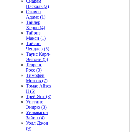
Сиакам
Паскаль (2)
Стивен
Адамс (1)
Тайлер
Херро (4)
Тайриз
Макси (1)
Тайсон
Чендлер (5)
Таунс Карл-
Энтони (5)
Терренс
Росс (3)
Тимофей
Мозгов (7)
Томас Айзея
II (5)
Трей Янг (3)
Уиггинс
Эндрю (3)
Уильямсон
Зайон (4)
Уолл Джон
(9)