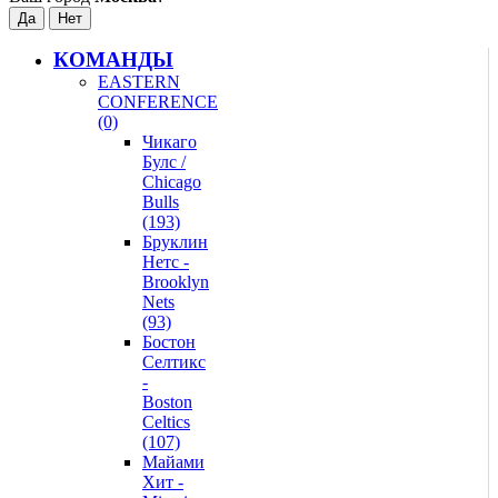
КОМАНДЫ
EASTERN
CONFERENCE
(0)
Чикаго
Булс /
Chicago
Bulls
(193)
Бруклин
Нетс -
Brooklyn
Nets
(93)
Бостон
Селтикс
-
Boston
Celtics
(107)
Майами
Хит -