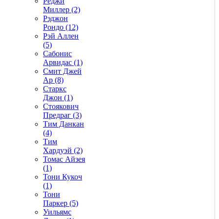
Реджи
Миллер (2)
Рэджон
Рондо (12)
Рэй Аллен
(5)
Сабонис
Арвидас (1)
Смит Джей
Ар (8)
Старкс
Джон (1)
Стоякович
Предраг (3)
Тим Данкан
(4)
Тим
Хардуэй (2)
Томас Айзея
(1)
Тони Кукоч
(1)
Тони
Паркер (5)
Уильямс