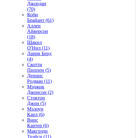
Джордан
(70)
Коби
Брайант (61)
Аллен
Айверсон
(18)
Шакил
О'Нил (11)
Ларри Берд
(4)
Скотти
Пиппен (5)
Деннис
Родман (11)
Мэджик
Джонсон (2)
Стоктон
Джон (5)
Мэлоун
Карл (6)
Винс
Картер (6)
Макгрэди
Трэйси (11)