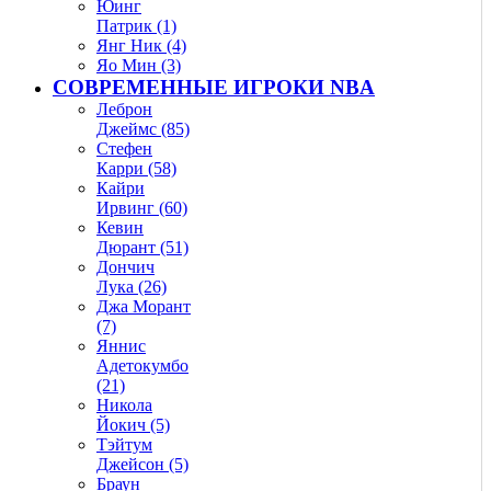
Юинг
Патрик (1)
Янг Ник (4)
Яо Мин (3)
СОВРЕМЕННЫЕ ИГРОКИ NBA
Леброн
Джеймс (85)
Стефен
Карри (58)
Кайри
Ирвинг (60)
Кевин
Дюрант (51)
Дончич
Лука (26)
Джа Морант
(7)
Яннис
Адетокумбо
(21)
Никола
Йокич (5)
Тэйтум
Джейсон (5)
Браун