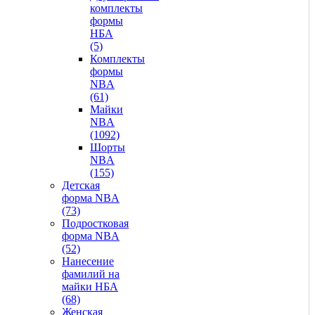
комплекты
формы
НБА
(5)
Комплекты
формы
NBA
(61)
Майки
NBA
(1092)
Шорты
NBA
(155)
Детская
форма NBA
(73)
Подростковая
форма NBA
(52)
Нанесение
фамилий на
майки НБА
(68)
Женская