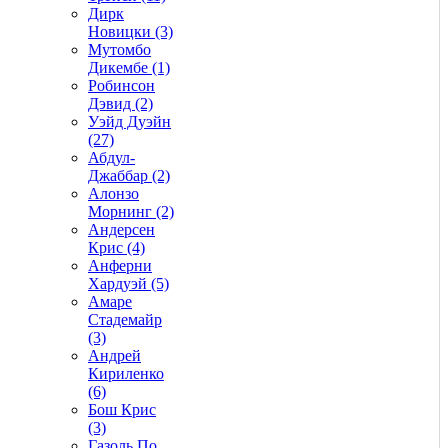
Дирк
Новицки (3)
Мутомбо
Дикембе (1)
Робинсон
Дэвид (2)
Уэйд Дуэйн
(27)
Абдул-
Джаббар (2)
Алонзо
Морнинг (2)
Андерсен
Крис (4)
Анферни
Xардуэй (5)
Амаре
Стадемайр
(3)
Андрей
Кириленко
(6)
Бош Крис
(3)
Газоль По