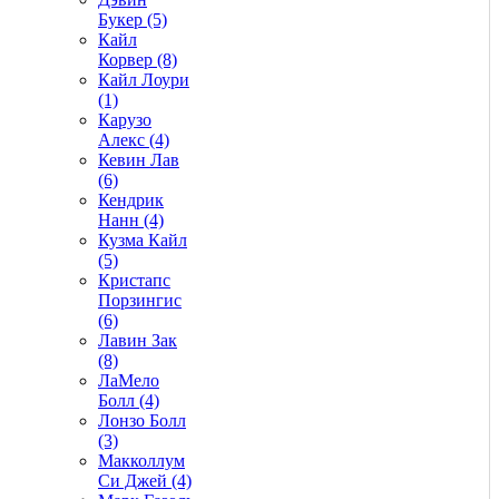
Букер (5)
Кайл
Корвер (8)
Кайл Лоури
(1)
Карузо
Алекс (4)
Кевин Лав
(6)
Кендрик
Нанн (4)
Кузма Кайл
(5)
Кристапс
Порзингис
(6)
Лавин Зак
(8)
ЛаМело
Болл (4)
Лонзо Болл
(3)
Макколлум
Си Джей (4)