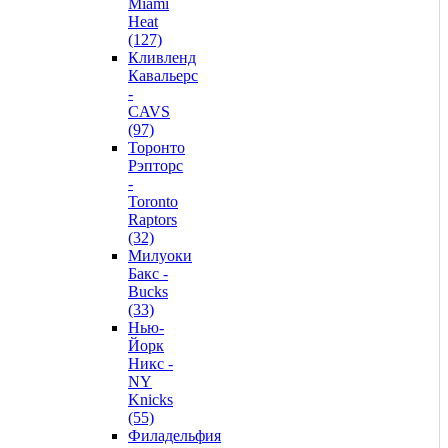
Miami
Heat
(127)
Кливленд
Кавальерс
-
CAVS
(97)
Торонто
Рэпторс
-
Toronto
Raptors
(32)
Милуоки
Бакс -
Bucks
(33)
Нью-
Йорк
Никс -
NY
Knicks
(55)
Филадельфия