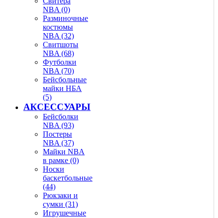
Свитера
NBA (0)
Разминочные
костюмы
NBA (32)
Свитшоты
NBA (68)
Футболки
NBA (70)
Бейсбольные
майки НБА
(5)
АКСЕССУАРЫ
Бейсболки
NBA (93)
Постеры
NBA (37)
Майки NBA
в рамке (0)
Носки
баскетбольные
(44)
Рюкзаки и
сумки (31)
Игрушечные