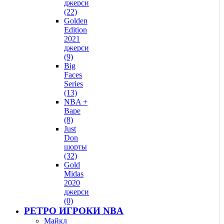
джерси
(22)
Golden
Edition
2021
джерси
(9)
Big
Faces
Series
(13)
NBA +
Bape
(8)
Just
Don
шорты
(32)
Gold
Midas
2020
джерси
(0)
РЕТРО ИГРОКИ NBA
Майкл