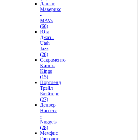
Даллас
Маверикс
-
MAVs
(68)
Юта
Джаз -
Utah
Jazz
(28)
Сакраменто
Кингз-
Kings
(15)
Портленд
Трэйл
Блэйзерс
(27)
Денвер
Наггетс
-
Nuggets
(28)
Мемфис
Гриззлис