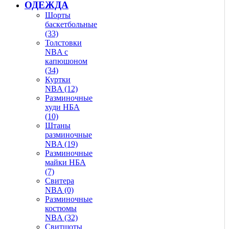
ОДЕЖДА
Шорты
баскетбольные
(33)
Толстовки
NBA с
капюшоном
(34)
Куртки
NBA (12)
Разминочные
худи НБА
(10)
Штаны
разминочные
NBA (19)
Разминочные
майки НБА
(7)
Свитера
NBA (0)
Разминочные
костюмы
NBA (32)
Свитшоты