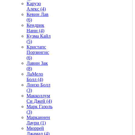
Карузо
Алекс (4)
Кевин Лав
(6)
Кендрик
Нанн (4)
Кузма Кайл
(5)
Кристапс
Порзингис
(6)
Лавин Зак
(8)
ЛаМело
Болл (4)
Лонзо Болл
(3)
Макколлум
Си Джей (4)
Марк Газоль
(3)
Марканнен
Лаури (1)
Мюррей
Джамал (4)