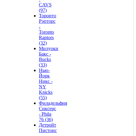
CAVS
(97)
Торонто
Рэпторс
-
Toronto
Raptors
(32)
Милуоки
Бакс -
Bucks
(33)
Нью-
Йорк
Никс -
NY
Knicks
(55)
Филадельфия
Сиксерс
- Phila
76 (36)
Детройт
Пистонс
-