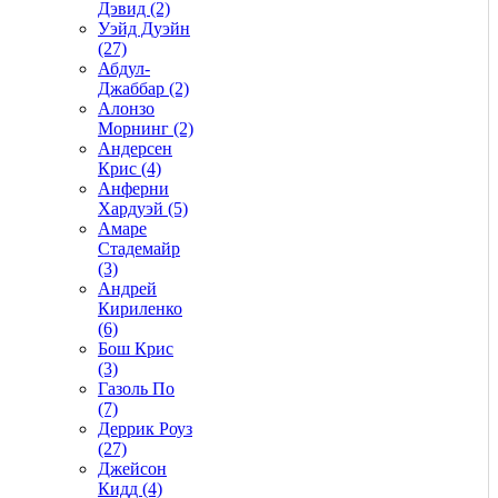
Дэвид (2)
Уэйд Дуэйн
(27)
Абдул-
Джаббар (2)
Алонзо
Морнинг (2)
Андерсен
Крис (4)
Анферни
Xардуэй (5)
Амаре
Стадемайр
(3)
Андрей
Кириленко
(6)
Бош Крис
(3)
Газоль По
(7)
Деррик Роуз
(27)
Джейсон
Кидд (4)