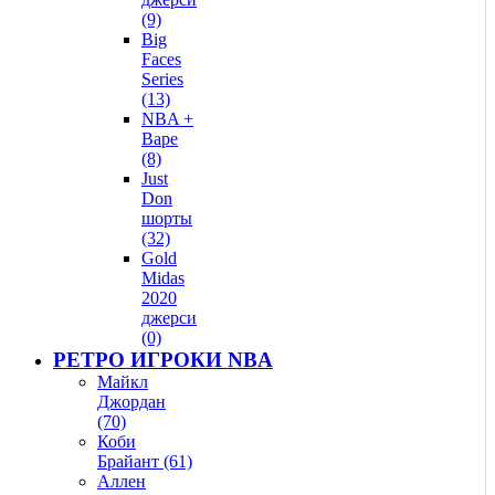
(9)
Big
Faces
Series
(13)
NBA +
Bape
(8)
Just
Don
шорты
(32)
Gold
Midas
2020
джерси
(0)
РЕТРО ИГРОКИ NBA
Майкл
Джордан
(70)
Коби
Брайант (61)
Аллен