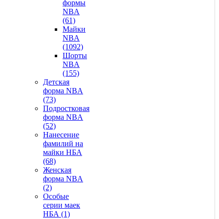
формы
NBA
(61)
Майки
NBA
(1092)
Шорты
NBA
(155)
Детская
форма NBA
(73)
Подростковая
форма NBA
(52)
Нанесение
фамилий на
майки НБА
(68)
Женская
форма NBA
(2)
Особые
серии маек
НБА (1)