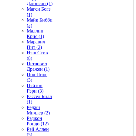
Джонсон (1)
Магси Богз
(1)
Майк Бибби
(2)
Маллин
Крис (1)
Маравич
Пит (2)
Нэш Стив
(8)
Петрович
Дражен (1)
Пол Пирс
(3)
Пэйтон
Гэри (3)
Рассел Билл
(1)
Реджи
Миллер (2)
Рэджон
Рондо (12)
Рэй Аллен
(5)