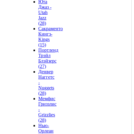
Юта
Джаз -
Utah
Jazz
(28)
Сакраменто
Кингз-
Kings
(15)
Портленд
Трэйл
Блэйзерс
(27)
Денвер
Наггетс
-
Nuggets
(28)
Мемфис
Гриззлис
-
Grizzlies
(28)
Нью-
Орлеан