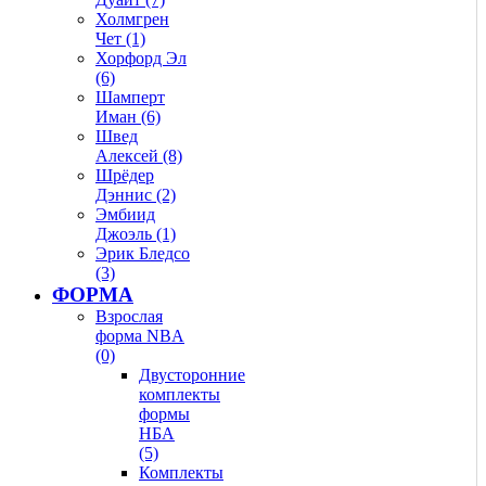
Холмгрен
Чет (1)
Хорфорд Эл
(6)
Шамперт
Иман (6)
Швед
Алексей (8)
Шрёдер
Дэннис (2)
Эмбиид
Джоэль (1)
Эрик Бледсо
(3)
ФОРМА
Взрослая
форма NBA
(0)
Двусторонние
комплекты
формы
НБА
(5)
Комплекты