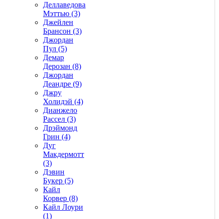
Деллаведова
Мэттью (3)
Джейлен
Брансон (3)
Джордан
Пул (5)
Демар
Дерозан (8)
Джордан
Деандре (9)
Джру
Холидэй (4)
Дианжело
Рассел (3)
Дрэймонд
Грин (4)
Дуг
Макдермотт
(3)
Дэвин
Букер (5)
Кайл
Корвер (8)
Кайл Лоури
(1)