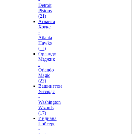
Detroit
Pistons
(21)
Атланта
Хоукс
-
Atlanta
Hawks
(11)
Орландо
Мэджик
-
Orlando
Magic
(27)
Вашингтон
Уизардс
-
Washington
Wizards
(17)
Индиана
Пэйсерс
-