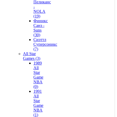
Пеликанс
-
NOLA
(19)
Финикс
Санз -
Suns
(30)
Сиэттл
Суперсоникс
(7)
All Star
Games (3)
1989
All
Star
Game
NBA
(0)
1991
All
Star
Game
NBA
(1)