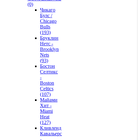
(0)
Чикаго
Булс /
Chicago
Bulls
(193)
Бруклин
Нетс -
Brooklyn
Nets
(93)
Бостон
Селтикс
-
Boston
Celtics
(107)
Майами
Хит -
Miami
Heat
(127)
Кливленд
Кавальерс
-