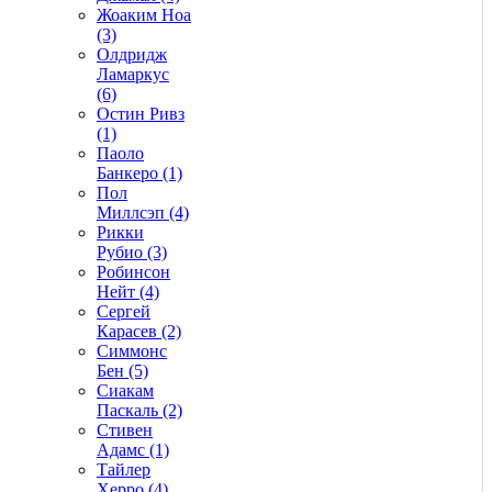
Жоаким Ноа
(3)
Олдридж
Ламаркус
(6)
Остин Ривз
(1)
Паоло
Банкеро (1)
Пол
Миллсэп (4)
Рикки
Рубио (3)
Робинсон
Нейт (4)
Сергей
Карасев (2)
Симмонс
Бен (5)
Сиакам
Паскаль (2)
Стивен
Адамс (1)
Тайлер
Херро (4)