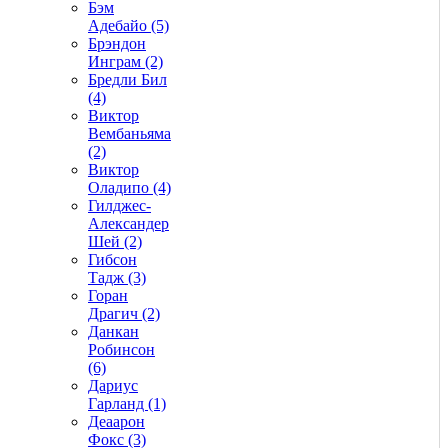
Бэм
Адебайо (5)
Брэндон
Инграм (2)
Бредли Бил
(4)
Виктор
Вембаньяма
(2)
Виктор
Оладипо (4)
Гилджес-
Александер
Шей (2)
Гибсон
Тадж (3)
Горан
Драгич (2)
Данкан
Робинсон
(6)
Дариус
Гарланд (1)
Деаарон
Фокс (3)