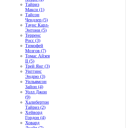
Тайриз
Макси (1)
Тайсон
Чендлер (5)
Таунс Карл-
Энтони (5)
Терренс
Росс (3)
Тимофей
Мозгов (7)
Томас Айзея
II (5)
Трей Янг (3)
Уиггинс
Эндрю (3)
Уильямсон
Зайон (4)
Уолл Джон
(9)
Халибертон
Тайриз (2)
Хейворд
Гордон (4)
Ховард
Дуайт (7)