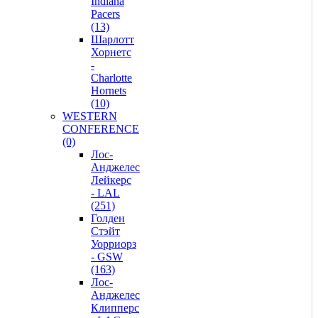
Indiana
Pacers
(13)
Шарлотт
Хорнетс
-
Charlotte
Hornets
(10)
WESTERN
CONFERENCE
(0)
Лос-
Анджелес
Лейкерс
- LAL
(251)
Голден
Стэйт
Уорриорз
- GSW
(163)
Лос-
Анджелес
Клипперс