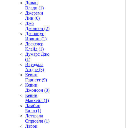
Дивац
Влади (1)
Джереми
Лин (6)
Джо
Джонсон (2)
Джюлиус
Ирвинг (1)
Дрекслер
Клайд (1)
Думарс Джо
(1)
Игуадала
Андре (3)
Кевин
Гарнетт (9)
Кевин
Джонсон (3)
Кевин
Макхейл (1)
Ламбир
Билл (1)
Леттрэлл
Спрюэлл (1)
Лэрри