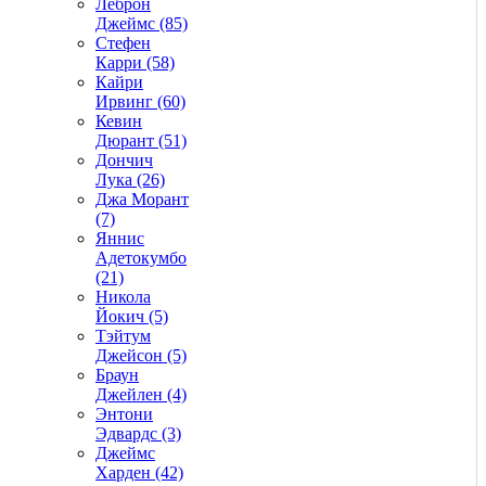
Леброн
Джеймс (85)
Стефен
Карри (58)
Кайри
Ирвинг (60)
Кевин
Дюрант (51)
Дончич
Лука (26)
Джа Морант
(7)
Яннис
Адетокумбо
(21)
Никола
Йокич (5)
Тэйтум
Джейсон (5)
Браун
Джейлен (4)
Энтони
Эдвардс (3)
Джеймс
Харден (42)