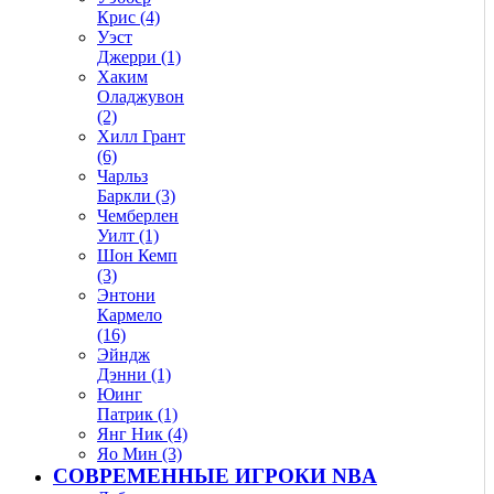
Крис (4)
Уэст
Джерри (1)
Хаким
Оладжувон
(2)
Хилл Грант
(6)
Чарльз
Баркли (3)
Чемберлен
Уилт (1)
Шон Кемп
(3)
Энтони
Кармело
(16)
Эйндж
Дэнни (1)
Юинг
Патрик (1)
Янг Ник (4)
Яо Мин (3)
СОВРЕМЕННЫЕ ИГРОКИ NBA