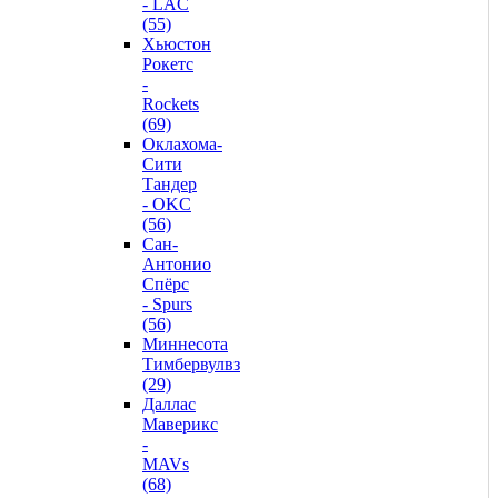
- LAC
(55)
Хьюстон
Рокетс
-
Rockets
(69)
Оклахома-
Сити
Тандер
- OKC
(56)
Сан-
Антонио
Спёрс
- Spurs
(56)
Миннесота
Тимбервулвз
(29)
Даллас
Маверикс
-
MAVs
(68)