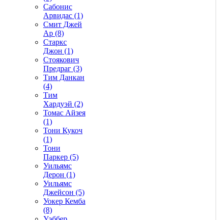
Сабонис
Арвидас (1)
Смит Джей
Ар (8)
Старкс
Джон (1)
Стоякович
Предраг (3)
Тим Данкан
(4)
Тим
Хардуэй (2)
Томас Айзея
(1)
Тони Кукоч
(1)
Тони
Паркер (5)
Уильямс
Дерон (1)
Уильямс
Джейсон (5)
Уокер Кемба
(8)
Уэббер