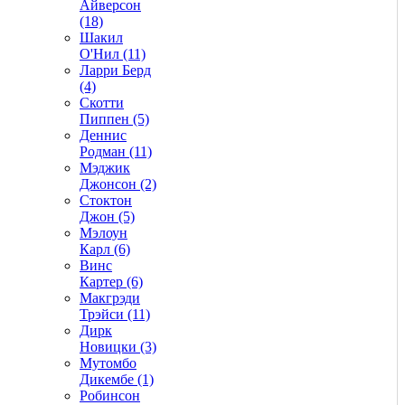
Айверсон
(18)
Шакил
О'Нил (11)
Ларри Берд
(4)
Скотти
Пиппен (5)
Деннис
Родман (11)
Мэджик
Джонсон (2)
Стоктон
Джон (5)
Мэлоун
Карл (6)
Винс
Картер (6)
Макгрэди
Трэйси (11)
Дирк
Новицки (3)
Мутомбо
Дикембе (1)
Робинсон