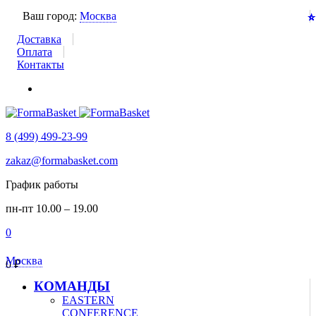
Ваш город:
Москва
⭐
⭐
⭐
⭐
⭐
⭐
⭐
⭐
⭐
⭐
⭐
⭐
⭐
⭐
⭐
⭐
⭐
⭐
⭐
⭐
⭐
⭐
⭐
⭐
⭐
⭐
⭐
⭐
⭐
⭐
⭐
⭐
⭐
Доставка
Оплата
Контакты
8 (499) 499-23-99
zakaz@formabasket.com
График работы
пн-пт 10.00 – 19.00
0
Москва
0
₽
КОМАНДЫ
EASTERN
CONFERENCE