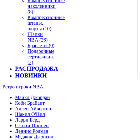
Компрессионные
наколенники
(8)
Компрессионные
штаны,
шорты (10)
Шапки
NBA (26)
Браслеты (0)
Подарочные
сертификаты
(3)
РАСПРОДАЖА
НОВИНКИ
Ретро игроки NBA
Майкл Джордан
Коби Брайант
Аллен Айверсон
Шакил О'Нил
Ларри Берд
Скотти Пиппен
Деннис Родман
Мэджик Джонсон