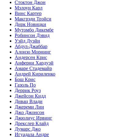
Стоктон Джон
Мэлоун Карл
Винс Картер
Макгрэди Трэйси
Дирк Новицки
Мутомбо Дикембе
Робинсон Дэвид
Уэйд Дуэйн
Абдул-Джаббар
Алонзо Морнинг
Андерсен Крис
Анферни Xардуэй
Амаре Стадемайр
Андрей Кириленко
Бош Крис
Газоль По
Деррик Роуз
Джейсон Кидд
Дивац Влади
Джереми Лин
Джо Джонсон
Джюлиус Ирвинг
Дрекслер Клайд
Думарс Джо
Игуадала Андре