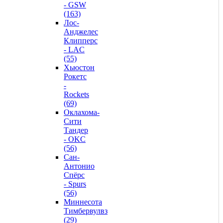
- GSW
(163)
Лос-
Анджелес
Клипперс
- LAC
(55)
Хьюстон
Рокетс
-
Rockets
(69)
Оклахома-
Сити
Тандер
- OKC
(56)
Сан-
Антонио
Спёрс
- Spurs
(56)
Миннесота
Тимбервулвз
(29)