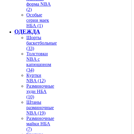
форма NBA
(2)
Особые
серии маек
НБА (1)
ОДЕЖДА
Шорты
баскетбольные
(33)
Толстовки
NBA с
капюшоном
(34)
Куртки
NBA (12)
Разминочные
худи НБА
(10)
Штаны
разминочные
NBA (19)
Разминочные
майки НБА
(7)