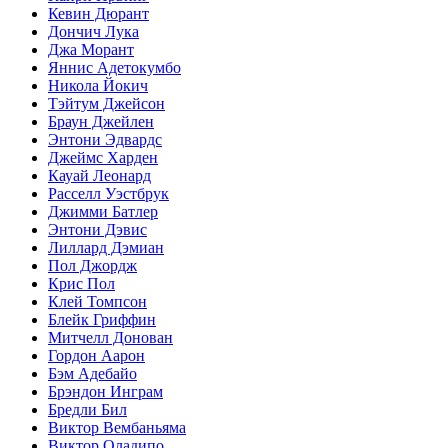
Кевин Дюрант
Дончич Лука
Джа Морант
Яннис Адетокумбо
Никола Йокич
Тэйтум Джейсон
Браун Джейлен
Энтони Эдвардс
Джеймс Харден
Кауай Леонард
Расселл Уэстбрук
Джимми Батлер
Энтони Дэвис
Лиллард Дэмиан
Пол Джордж
Крис Пол
Клей Томпсон
Блейк Гриффин
Митчелл Донован
Гордон Аарон
Бэм Адебайо
Брэндон Инграм
Бредли Бил
Виктор Вембаньяма
Виктор Оладипо