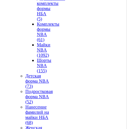
комплекты
формы
НБА
(5)
Комплекты
формы
NBA
(61)
Майки
NBA
(1092)
Шорты
NBA
(155)
Детская
форма NBA
(73)
Подростковая
форма NBA
(52)
Нанесение
фамилий на
майки НБА
(68)
Женская