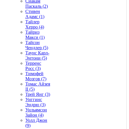
Сиакам
Паскаль (2)
Стивен
Адамс (1)
Тайлер
Херро (4)
Тайриз
Макси (1)
Тайсон
Чендлер (5)
Таунс Карл-
Энтони (5)
Терренс
Росс (3)
Тимофей
Мозгов (7)
Томас Айзея
II (5)
Трей Янг (3)
Уиггинс
Эндрю (3)
Уильямсон
Зайон (4)
Уолл Джон
(9)