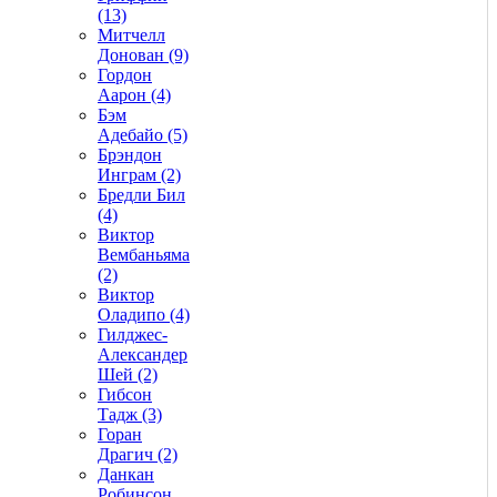
(13)
Митчелл
Донован (9)
Гордон
Аарон (4)
Бэм
Адебайо (5)
Брэндон
Инграм (2)
Бредли Бил
(4)
Виктор
Вембаньяма
(2)
Виктор
Оладипо (4)
Гилджес-
Александер
Шей (2)
Гибсон
Тадж (3)
Горан
Драгич (2)
Данкан
Робинсон