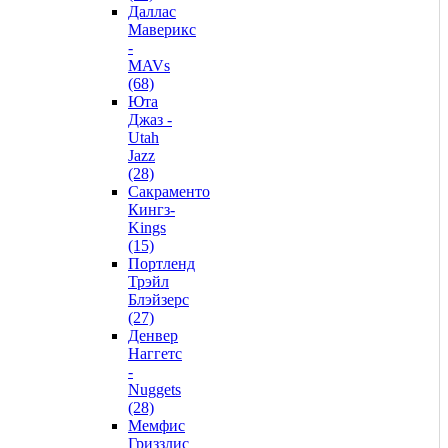
Даллас
Маверикс
-
MAVs
(68)
Юта
Джаз -
Utah
Jazz
(28)
Сакраменто
Кингз-
Kings
(15)
Портленд
Трэйл
Блэйзерс
(27)
Денвер
Наггетс
-
Nuggets
(28)
Мемфис
Гриззлис