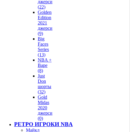
джерси
(22)
Golden
Edition
2021
джерси
(9)
Big
Faces
Series
(13)
NBA +
Bape
(8)
Just
Don
шорты
(32)
Gold
Midas
2020
джерси
(0)
РЕТРО ИГРОКИ NBA
Майкл