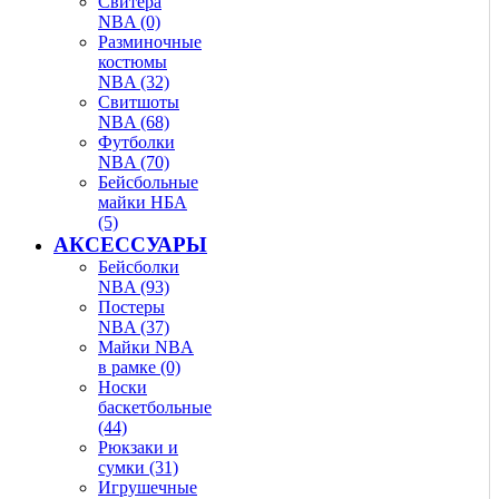
Свитера
NBA (0)
Разминочные
костюмы
NBA (32)
Свитшоты
NBA (68)
Футболки
NBA (70)
Бейсбольные
майки НБА
(5)
АКСЕССУАРЫ
Бейсболки
NBA (93)
Постеры
NBA (37)
Майки NBA
в рамке (0)
Носки
баскетбольные
(44)
Рюкзаки и
сумки (31)
Игрушечные