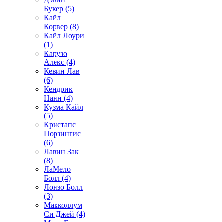
Букер (5)
Кайл
Корвер (8)
Кайл Лоури
(1)
Карузо
Алекс (4)
Кевин Лав
(6)
Кендрик
Нанн (4)
Кузма Кайл
(5)
Кристапс
Порзингис
(6)
Лавин Зак
(8)
ЛаМело
Болл (4)
Лонзо Болл
(3)
Макколлум
Си Джей (4)