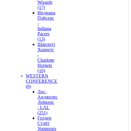
Wizards
(17)
Индиана
Пэйсерс
-
Indiana
Pacers
(13)
Шарлотт
Хорнетс
-
Charlotte
Hornets
(10)
WESTERN
CONFERENCE
(0)
Лос-
Анджелес
Лейкерс
- LAL
(251)
Голден
Стэйт
Уорриорз