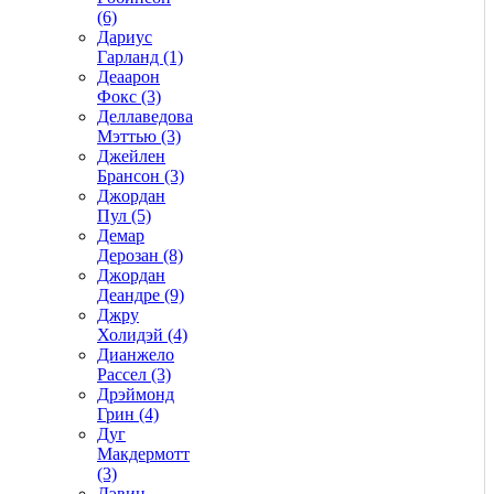
(6)
Дариус
Гарланд (1)
Деаарон
Фокс (3)
Деллаведова
Мэттью (3)
Джейлен
Брансон (3)
Джордан
Пул (5)
Демар
Дерозан (8)
Джордан
Деандре (9)
Джру
Холидэй (4)
Дианжело
Рассел (3)
Дрэймонд
Грин (4)
Дуг
Макдермотт
(3)
Дэвин