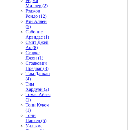
Реджи
Миллер (2)
Рэджон
Рондо (12)
Рэй Аллен
(5)
Сабонис
Арвидас (1)
Смит Джей
Ар (8)
Старкс
Джон (1)
Стоякович
Предраг (3)
Тим Данкан
(4)
Тим
Хардуэй (2)
Томас Айзея
(1)
Тони Кукоч
(1)
Тони
Паркер (5)
Уильямс