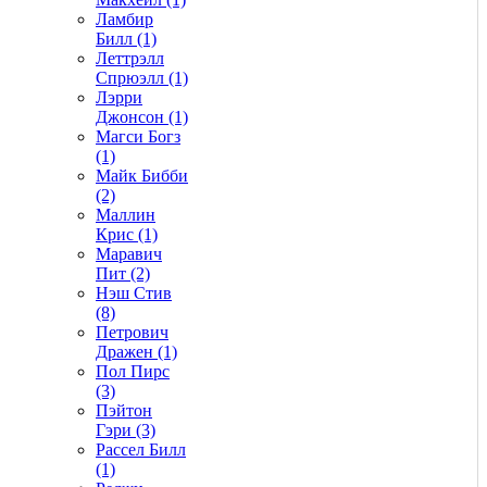
Ламбир
Билл (1)
Леттрэлл
Спрюэлл (1)
Лэрри
Джонсон (1)
Магси Богз
(1)
Майк Бибби
(2)
Маллин
Крис (1)
Маравич
Пит (2)
Нэш Стив
(8)
Петрович
Дражен (1)
Пол Пирс
(3)
Пэйтон
Гэри (3)
Рассел Билл
(1)