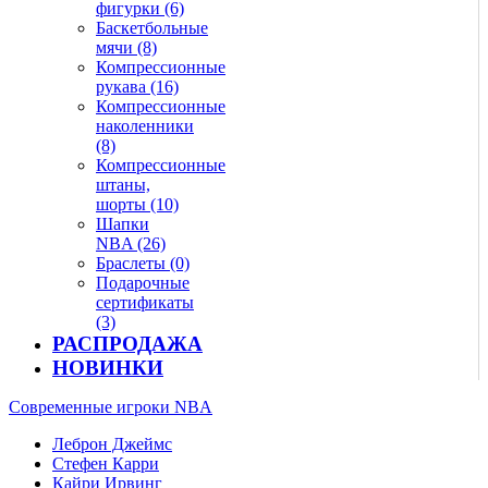
фигурки (6)
Баскетбольные
мячи (8)
Компрессионные
рукава (16)
Компрессионные
наколенники
(8)
Компрессионные
штаны,
шорты (10)
Шапки
NBA (26)
Браслеты (0)
Подарочные
сертификаты
(3)
РАСПРОДАЖА
НОВИНКИ
Современные игроки NBA
Леброн Джеймс
Стефен Карри
Кайри Ирвинг