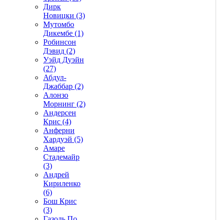
Дирк
Новицки (3)
Мутомбо
Дикембе (1)
Робинсон
Дэвид (2)
Уэйд Дуэйн
(27)
Абдул-
Джаббар (2)
Алонзо
Морнинг (2)
Андерсен
Крис (4)
Анферни
Xардуэй (5)
Амаре
Стадемайр
(3)
Андрей
Кириленко
(6)
Бош Крис
(3)
Газоль По