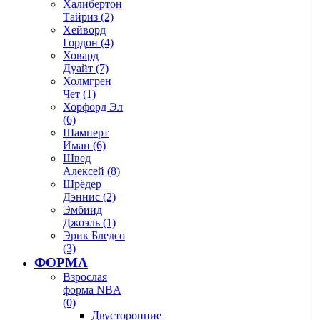
Халибертон
Тайриз (2)
Хейворд
Гордон (4)
Ховард
Дуайт (7)
Холмгрен
Чет (1)
Хорфорд Эл
(6)
Шамперт
Иман (6)
Швед
Алексей (8)
Шрёдер
Дэннис (2)
Эмбиид
Джоэль (1)
Эрик Бледсо
(3)
ФОРМА
Взрослая
форма NBA
(0)
Двусторонние