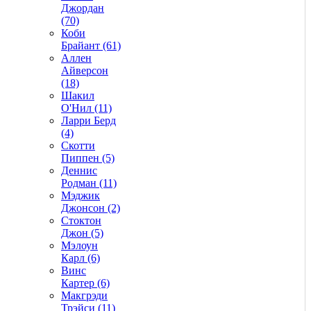
Джордан
(70)
Коби
Брайант (61)
Аллен
Айверсон
(18)
Шакил
О'Нил (11)
Ларри Берд
(4)
Скотти
Пиппен (5)
Деннис
Родман (11)
Мэджик
Джонсон (2)
Стоктон
Джон (5)
Мэлоун
Карл (6)
Винс
Картер (6)
Макгрэди
Трэйси (11)