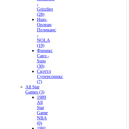
-
Grizzlies
(28)
Нью-
Орлеан
Пеликанс
-
NOLA
(19)
Финикс
Санз -
Suns
(30)
Сиэттл
Суперсоникс
(7)
All Star
Games (3)
1989
All
Star
Game
NBA
(0)
1991