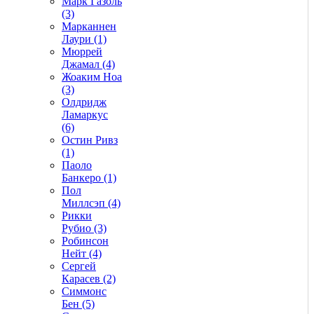
Марк Газоль
(3)
Марканнен
Лаури (1)
Мюррей
Джамал (4)
Жоаким Ноа
(3)
Олдридж
Ламаркус
(6)
Остин Ривз
(1)
Паоло
Банкеро (1)
Пол
Миллсэп (4)
Рикки
Рубио (3)
Робинсон
Нейт (4)
Сергей
Карасев (2)
Симмонс
Бен (5)