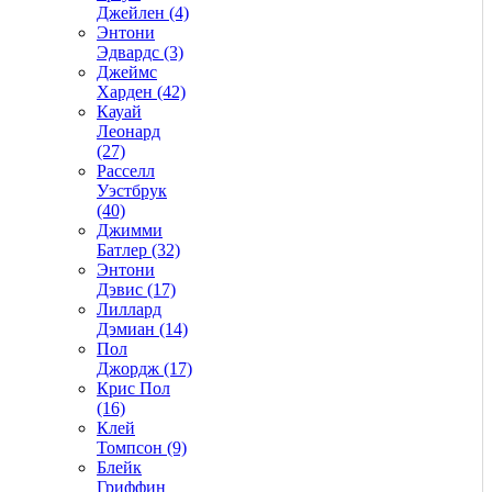
Джейлен (4)
Энтони
Эдвардс (3)
Джеймс
Харден (42)
Кауай
Леонард
(27)
Расселл
Уэстбрук
(40)
Джимми
Батлер (32)
Энтони
Дэвис (17)
Лиллард
Дэмиан (14)
Пол
Джордж (17)
Крис Пол
(16)
Клей
Томпсон (9)
Блейк
Гриффин