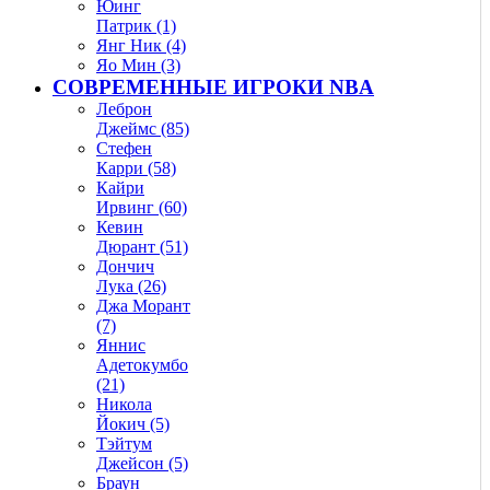
Юинг
Патрик (1)
Янг Ник (4)
Яо Мин (3)
СОВРЕМЕННЫЕ ИГРОКИ NBA
Леброн
Джеймс (85)
Стефен
Карри (58)
Кайри
Ирвинг (60)
Кевин
Дюрант (51)
Дончич
Лука (26)
Джа Морант
(7)
Яннис
Адетокумбо
(21)
Никола
Йокич (5)
Тэйтум
Джейсон (5)
Браун