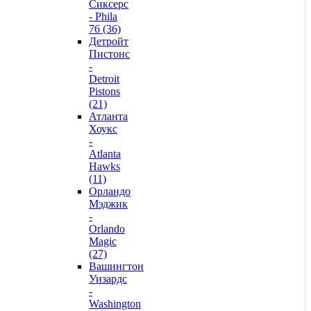
Сиксерс
- Phila
76 (36)
Детройт
Пистонс
-
Detroit
Pistons
(21)
Атланта
Хоукс
-
Atlanta
Hawks
(11)
Орландо
Мэджик
-
Orlando
Magic
(27)
Вашингтон
Уизардс
-
Washington