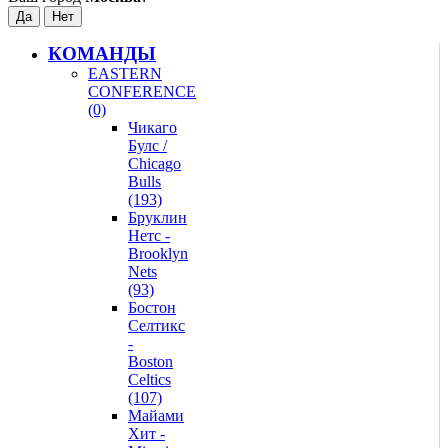
КОМАНДЫ
EASTERN
CONFERENCE
(0)
Чикаго
Булс /
Chicago
Bulls
(193)
Бруклин
Нетс -
Brooklyn
Nets
(93)
Бостон
Селтикс
-
Boston
Celtics
(107)
Майами
Хит -