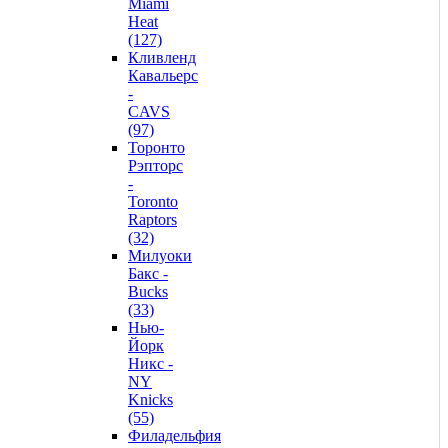
Miami
Heat
(127)
Кливленд
Кавальерс
-
CAVS
(97)
Торонто
Рэпторс
-
Toronto
Raptors
(32)
Милуоки
Бакс -
Bucks
(33)
Нью-
Йорк
Никс -
NY
Knicks
(55)
Филадельфия