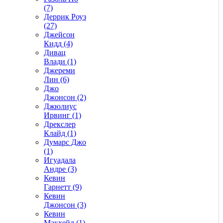
(7)
Деррик Роуз
(27)
Джейсон
Кидд (4)
Дивац
Влади (1)
Джереми
Лин (6)
Джо
Джонсон (2)
Джюлиус
Ирвинг (1)
Дрекслер
Клайд (1)
Думарс Джо
(1)
Игуадала
Андре (3)
Кевин
Гарнетт (9)
Кевин
Джонсон (3)
Кевин
Макхейл (1)