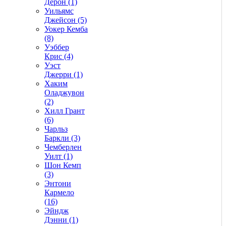
Дерон (1)
Уильямс
Джейсон (5)
Уокер Кемба
(8)
Уэббер
Крис (4)
Уэст
Джерри (1)
Хаким
Оладжувон
(2)
Хилл Грант
(6)
Чарльз
Баркли (3)
Чемберлен
Уилт (1)
Шон Кемп
(3)
Энтони
Кармело
(16)
Эйндж
Дэнни (1)