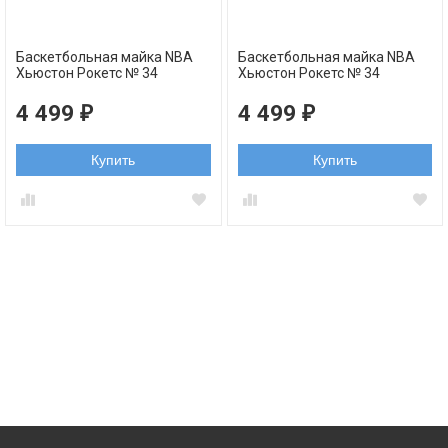
Баскетбольная майка NBA
Баскетбольная майка NBA
Хьюстон Рокетс № 34
Хьюстон Рокетс № 34
Оладжувон Хаким красная
Оладжувон Хаким белая
swingman RETRO
swingman RETRO
4 499
4 499
₽
₽
Купить
Купить