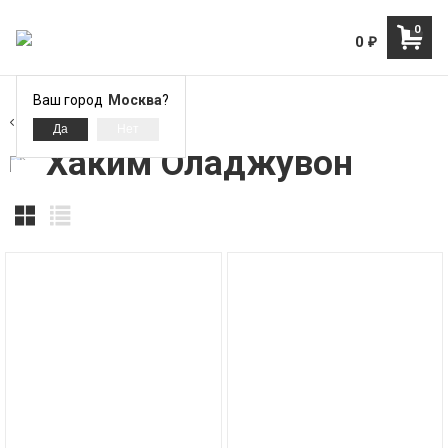
0
0
₽
Ваш город
Москва
?
Хаким Оладжувон
Хаким Оладжувон