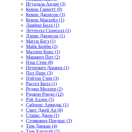
Игуадала Андре (3)
Кевин Гарнетт (9)
Кевин Джонсон (3)
Кевин Макхейл (1)
Ламбир Билл (1)
Леттрэлл Спрюэлл (1)
Лэрри Джонсон (1)
Магси Богз (1)
Майк Бибби (2)
Маллин Крис (1)
Маравич Пит (2)
Нэш Стив (8)
Петрович Дражен (1)
Пол Пирс (3)
Пэйтон Гэри (3)
Рассел Билл (1)
Реджи Миллер (2)
Рэджон Рондо (12)
Рэй Аллен (5)
Сабонис Арвидас (1)
Смит Джей Ар (8)
Старкс Джон (1)
Стоякович Предраг (3)
Тим Данкан (4)
Тим Хардуэй (2)