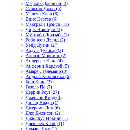
Мэджик Джонсон (2)
Стоктон Джон (5)
Мэлоун Карл (6)
Винс Картер (6)
Макгрэди Трэйси (11)
Дирк Новицки (3)
Мутомбо Дикембе (1)
Робинсон Дэвид (2)
Уэйд Дуэйн (27)
Абдул-Джаббар (2)
Алонзо Морнинг (2)
Андерсен Крис (4)
Анферни Xардуэй (5)
Амаре Стадемайр (3)
Андрей Кириленко (6)
Бош Крис (3)
Газоль По (7)
Деррик Роуз (27)
Джейсон Кидд (4)
Дивац Влади (1)
Джереми Лин (6)
Джо Джонсон (2)
Джюлиус Ирвинг (1)
Дрекслер Клайд (1)
Думарс Джо (1)