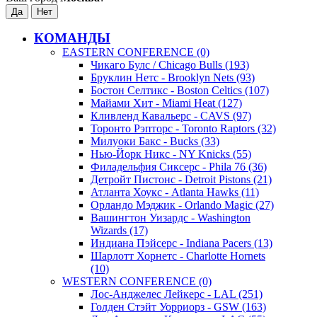
КОМАНДЫ
EASTERN CONFERENCE (0)
Чикаго Булс / Chicago Bulls (193)
Бруклин Нетс - Brooklyn Nets (93)
Бостон Селтикс - Boston Celtics (107)
Майами Хит - Miami Heat (127)
Кливленд Кавальерс - CAVS (97)
Торонто Рэпторс - Toronto Raptors (32)
Милуоки Бакс - Bucks (33)
Нью-Йорк Никс - NY Knicks (55)
Филадельфия Сиксерс - Phila 76 (36)
Детройт Пистонс - Detroit Pistons (21)
Атланта Хоукс - Atlanta Hawks (11)
Орландо Мэджик - Orlando Magic (27)
Вашингтон Уизардс - Washington
Wizards (17)
Индиана Пэйсерс - Indiana Pacers (13)
Шарлотт Хорнетс - Charlotte Hornets
(10)
WESTERN CONFERENCE (0)
Лос-Анджелес Лейкерс - LAL (251)
Голден Стэйт Уорриорз - GSW (163)