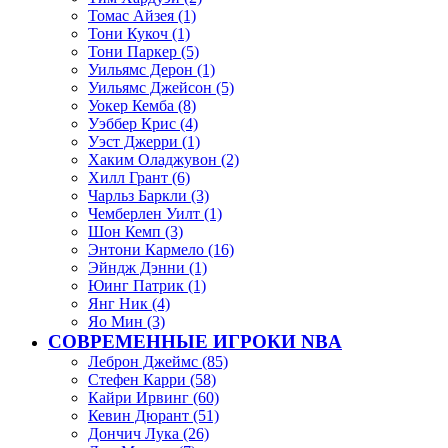
Томас Айзея (1)
Тони Кукоч (1)
Тони Паркер (5)
Уильямс Дерон (1)
Уильямс Джейсон (5)
Уокер Кемба (8)
Уэббер Крис (4)
Уэст Джерри (1)
Хаким Оладжувон (2)
Хилл Грант (6)
Чарльз Баркли (3)
Чемберлен Уилт (1)
Шон Кемп (3)
Энтони Кармело (16)
Эйндж Дэнни (1)
Юинг Патрик (1)
Янг Ник (4)
Яо Мин (3)
СОВРЕМЕННЫЕ ИГРОКИ NBA
Леброн Джеймс (85)
Стефен Карри (58)
Кайри Ирвинг (60)
Кевин Дюрант (51)
Дончич Лука (26)