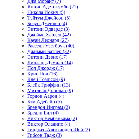
Джа Морант (7)
Яннис Адетокумбо (21)
Никола Йокич (5)
Тэйтум Джейсон (5)
Браун Джейлен (4)
Энтони Эдвардс (3)
Джеймс Харден (42)
Кауай Леонард (27)
Расселл Уэстбрук (40)
Джимми Батлер (32)
Энтони Дэвис (17)
Лиллард Дэмиан (14)
Пол Джордж (17)
Крис Пол (16)
Клей Томпсон (9)
Блейк Гриффин (13)
Митчелл Донован (9)
Гордон Аарон (4)
Бэм Адебайо (5)
Брэндон Инграм (2)
Бредли Бил (4)
Виктор Вембаньяма (2)
Виктор Оладипо (4)
Гилджес-Александер Шей (2)
Гибсон Тадж (3)