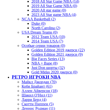
2018 All Star Game NBA (14)
2019 All Star Game NBA (0)
2020 All star game (0)
2023 All Star game NBA (4)
NCAA Basketball (2)
Duke (0)
North Carolina (2)
USA Dream Teams (0)
2012 Team USA (10)
2014 Team USA (7)
Особые серии товаров (0)
Golden Edition 2019 джерси (22)
Golden Edition 2021 джерси (9)
Big Faces Series (13)
NBA + Bape (8)
Just Don шорты (32)
Gold Midas 2020 джерси (0)
РЕТРО ИГРОКИ NBA
Майкл Джордан (70)
Коби Брайант (61)
Аллен Айверсон (18)
Шакил О'Нил (11)
Ларри Берд (4)
Скотти Пиппен (5)
Деннис Родман (11)