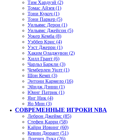
Тим Хардуэй (2)
Томас Айзея (1)
Тони Кукоч (1)
Тони Паркер (5)
Уильямс Дерон (1)
Уильямс Джейсон (5)
Уокер Кемба (8)
Уэббер Крис (4)
Уэст Джерри (1)
Хаким Оладжувон (2)
Хилл Грант (6)
Чарльз Баркли (3)
Чемберлен Уилт (1)
Шон Кемп (3)
Энтони Кармело (16)
Эйндж Дэнни (1)
Юинг Патрик (1)
Янг Ник (4)
Яо Мин (3)
СОВРЕМЕННЫЕ ИГРОКИ NBA
Леброн Джеймс (85)
Стефен Карри (58)
Кайри Ирвинг (60)
Кевин Дюрант (51)
Дончич Лука (26)