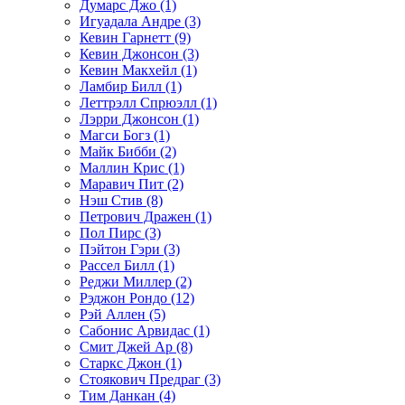
Думарс Джо (1)
Игуадала Андре (3)
Кевин Гарнетт (9)
Кевин Джонсон (3)
Кевин Макхейл (1)
Ламбир Билл (1)
Леттрэлл Спрюэлл (1)
Лэрри Джонсон (1)
Магси Богз (1)
Майк Бибби (2)
Маллин Крис (1)
Маравич Пит (2)
Нэш Стив (8)
Петрович Дражен (1)
Пол Пирс (3)
Пэйтон Гэри (3)
Рассел Билл (1)
Реджи Миллер (2)
Рэджон Рондо (12)
Рэй Аллен (5)
Сабонис Арвидас (1)
Смит Джей Ар (8)
Старкс Джон (1)
Стоякович Предраг (3)
Тим Данкан (4)