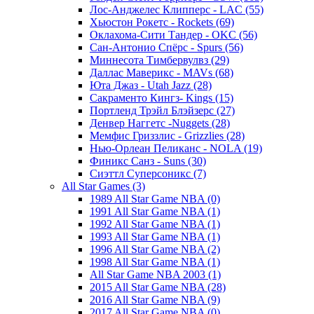
Лос-Анджелес Клипперс - LAC (55)
Хьюстон Рокетс - Rockets (69)
Оклахома-Сити Тандер - OKC (56)
Сан-Антонио Спёрс - Spurs (56)
Миннесота Тимбервулвз (29)
Даллас Маверикс - MAVs (68)
Юта Джаз - Utah Jazz (28)
Сакраменто Кингз- Kings (15)
Портленд Трэйл Блэйзерс (27)
Денвер Наггетс -Nuggets (28)
Мемфис Гриззлис - Grizzlies (28)
Нью-Орлеан Пеликанс - NOLA (19)
Финикс Санз - Suns (30)
Сиэттл Суперсоникс (7)
All Star Games (3)
1989 All Star Game NBA (0)
1991 All Star Game NBA (1)
1992 All Star Game NBA (1)
1993 All Star Game NBA (1)
1996 All Star Game NBA (2)
1998 All Star Game NBA (1)
All Star Game NBA 2003 (1)
2015 All Star Game NBA (28)
2016 All Star Game NBA (9)
2017 All Star Game NBA (0)