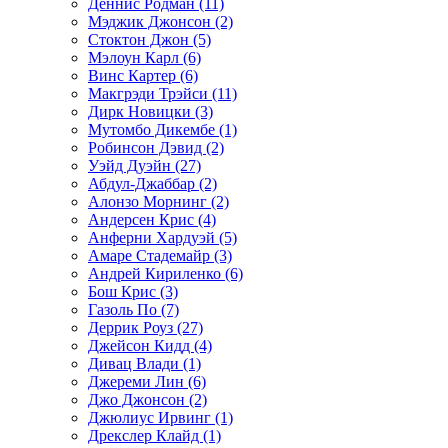
Деннис Родман (11)
Мэджик Джонсон (2)
Стоктон Джон (5)
Мэлоун Карл (6)
Винс Картер (6)
Макгрэди Трэйси (11)
Дирк Новицки (3)
Мутомбо Дикембе (1)
Робинсон Дэвид (2)
Уэйд Дуэйн (27)
Абдул-Джаббар (2)
Алонзо Морнинг (2)
Андерсен Крис (4)
Анферни Xардуэй (5)
Амаре Стадемайр (3)
Андрей Кириленко (6)
Бош Крис (3)
Газоль По (7)
Деррик Роуз (27)
Джейсон Кидд (4)
Дивац Влади (1)
Джереми Лин (6)
Джо Джонсон (2)
Джюлиус Ирвинг (1)
Дрекслер Клайд (1)