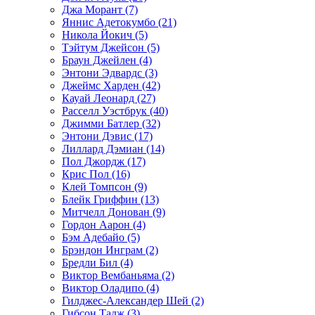
Джа Морант (7)
Яннис Адетокумбо (21)
Никола Йокич (5)
Тэйтум Джейсон (5)
Браун Джейлен (4)
Энтони Эдвардс (3)
Джеймс Харден (42)
Кауай Леонард (27)
Расселл Уэстбрук (40)
Джимми Батлер (32)
Энтони Дэвис (17)
Лиллард Дэмиан (14)
Пол Джордж (17)
Крис Пол (16)
Клей Томпсон (9)
Блейк Гриффин (13)
Митчелл Донован (9)
Гордон Аарон (4)
Бэм Адебайо (5)
Брэндон Инграм (2)
Бредли Бил (4)
Виктор Вембаньяма (2)
Виктор Оладипо (4)
Гилджес-Александер Шей (2)
Гибсон Тадж (3)