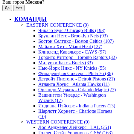
Ваш город
Москва
?
КОМАНДЫ
EASTERN CONFERENCE (0)
Чикаго Булс / Chicago Bulls (193)
Бруклин Нетс - Brooklyn Nets (93)
Бостон Селтикс - Boston Celtics (107)
Майами Хит - Miami Heat (127)
Кливленд Кавальерс - CAVS (97)
Торонто Рэпторс - Toronto Raptors (32)
Милуоки Бакс - Bucks (33)
Нью-Йорк Никс - NY Knicks (55)
Филадельфия Сиксерс - Phila 76 (36)
Детройт Пистонс - Detroit Pistons (21)
Атланта Хоукс - Atlanta Hawks (11)
Орландо Мэджик - Orlando Magic (27)
Вашингтон Уизардс - Washington
Wizards (17)
Индиана Пэйсерс - Indiana Pacers (13)
Шарлотт Хорнетс - Charlotte Hornets
(10)
WESTERN CONFERENCE (0)
Лос-Анджелес Лейкерс - LAL (251)
Голден Стэйт Уорриорз - GSW (163)