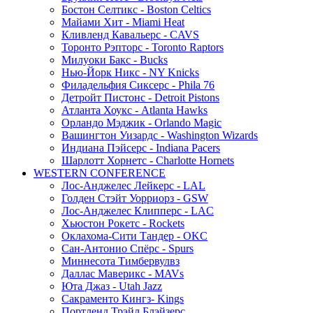
Бостон Селтикс - Boston Celtics
Майами Хит - Miami Heat
Кливленд Кавальерс - CAVS
Торонто Рэпторс - Toronto Raptors
Милуоки Бакс - Bucks
Нью-Йорк Никс - NY Knicks
Филадельфия Сиксерс - Phila 76
Детройт Пистонс - Detroit Pistons
Атланта Хоукс - Atlanta Hawks
Орландо Мэджик - Orlando Magic
Вашингтон Уизардс - Washington Wizards
Индиана Пэйсерс - Indiana Pacers
Шарлотт Хорнетс - Charlotte Hornets
WESTERN CONFERENCE
Лос-Анджелес Лейкерс - LAL
Голден Стэйт Уорриорз - GSW
Лос-Анджелес Клипперс - LAC
Хьюстон Рокетс - Rockets
Оклахома-Сити Тандер - OKC
Сан-Антонио Спёрс - Spurs
Миннесота Тимбервулвз
Даллас Маверикс - MAVs
Юта Джаз - Utah Jazz
Сакраменто Кингз- Kings
Портленд Трэйл Блэйзерс