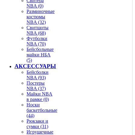
Свитера
NBA (0)
Разминочные
костюмы
NBA (32)
Свитшоты
NBA (68)
Футболки
NBA (70)
Бейсбольные
майки НБА
(5)
АКСЕССУАРЫ
Бейсболки
NBA (93)
Постеры
NBA (37)
Майки NBA
в рамке (0)
Носки
баскетбольные
(44)
Рюкзаки и
сумки (31)
Игрушечные