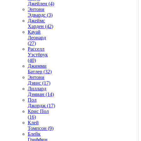
Джейлен (4)
Энтони
Эдвардс (3)
Джеймс
Харден (42)
Кауай
Леонард
(27)
Расселл
Уэстбрук
(40)
Джимми
Батлер (32)
Энтони
Дэвис (17)
Лиллард
Дэмиан (14)
Пол
Джордж (17)
Крис Пол
(16)
Клей
Томпсон (9)
Блейк
Гриффин