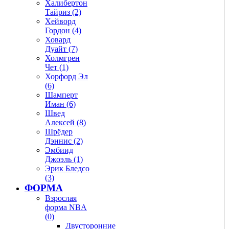
Халибертон
Тайриз (2)
Хейворд
Гордон (4)
Ховард
Дуайт (7)
Холмгрен
Чет (1)
Хорфорд Эл
(6)
Шамперт
Иман (6)
Швед
Алексей (8)
Шрёдер
Дэннис (2)
Эмбиид
Джоэль (1)
Эрик Бледсо
(3)
ФОРМА
Взрослая
форма NBA
(0)
Двусторонние