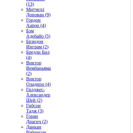
(13)
Митчелл
Донован (9)
Гордон
Аарон (4)
Бэм
Адебайо (5)
Брэндон
Инграм (2)
Бредли Бил
(4)
Виктор
Вембаньяма
(2)
Виктор
Оладипо (4)
Гилджес-
Александер
Шей (2)
Гибсон
Тадж (3)
Горан
Драгич (2)
Данкан
Робинсон