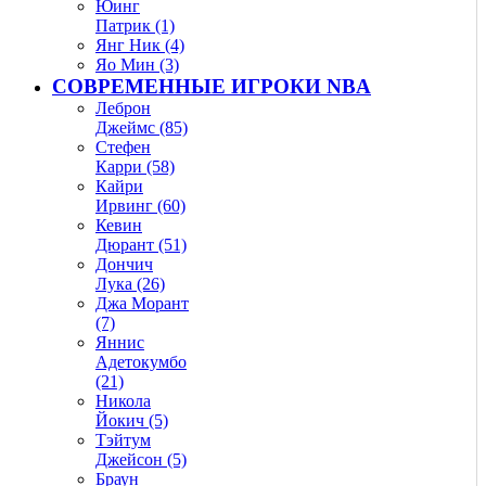
Юинг
Патрик (1)
Янг Ник (4)
Яо Мин (3)
СОВРЕМЕННЫЕ ИГРОКИ NBA
Леброн
Джеймс (85)
Стефен
Карри (58)
Кайри
Ирвинг (60)
Кевин
Дюрант (51)
Дончич
Лука (26)
Джа Морант
(7)
Яннис
Адетокумбо
(21)
Никола
Йокич (5)
Тэйтум
Джейсон (5)
Браун