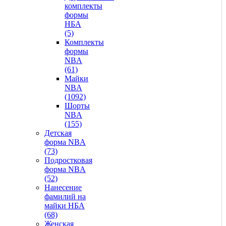
комплекты
формы
НБА
(5)
Комплекты
формы
NBA
(61)
Майки
NBA
(1092)
Шорты
NBA
(155)
Детская
форма NBA
(73)
Подростковая
форма NBA
(52)
Нанесение
фамилий на
майки НБА
(68)
Женская