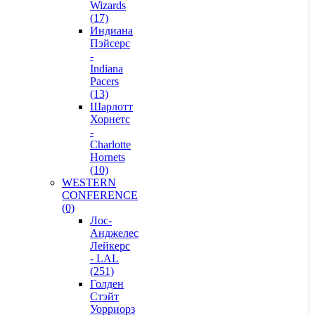
Wizards
(17)
Индиана
Пэйсерс
-
Indiana
Pacers
(13)
Шарлотт
Хорнетс
-
Charlotte
Hornets
(10)
WESTERN
CONFERENCE
(0)
Лос-
Анджелес
Лейкерс
- LAL
(251)
Голден
Стэйт
Уорриорз