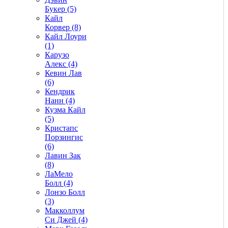
Букер (5)
Кайл
Корвер (8)
Кайл Лоури
(1)
Карузо
Алекс (4)
Кевин Лав
(6)
Кендрик
Нанн (4)
Кузма Кайл
(5)
Кристапс
Порзингис
(6)
Лавин Зак
(8)
ЛаМело
Болл (4)
Лонзо Болл
(3)
Макколлум
Си Джей (4)