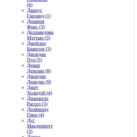
(6)
Дариус
Гарланд (1)
Деаарон
Фокс (3)
Деллаведова
Мэттью (3)
Джейлен
Брансон (3)
Джордан
Пул (5)
Демар
Дерозан (8)
Джордан
Деандре (9)
Джру
Холидэй (4)
Дианжело
Рассел (3)
Дрэймонд
Грин (4)
Дуг
Макдермотт
(3)
Дэвин