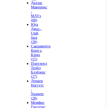
Даллас
Маверикс
-
MAVs
(68)
Юта
Джаз -
Utah
Jazz
(28)
Сакраменто
Кингз-
Kings
(15)
Портленд
Трэйл
Блэйзерс
(27)
Денвер
Наггетс
-
Nuggets
(28)
Мемфис
Гриззлис