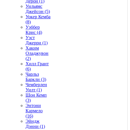
Дерон (1)
Уильямс
Джейсон (5)
Уокер Кемба
(8)
Уэббер
Крис (4)
Уэст
Джерри (1)
Хаким
Оладжувон
(2)
Хилл Грант
(6)
Чарльз
Баркли (3)
Чемберлен
Уилт (1)
Шон Кемп
(3)
Энтони
Кармело
(16)
Эйндж
Дэнни (1)