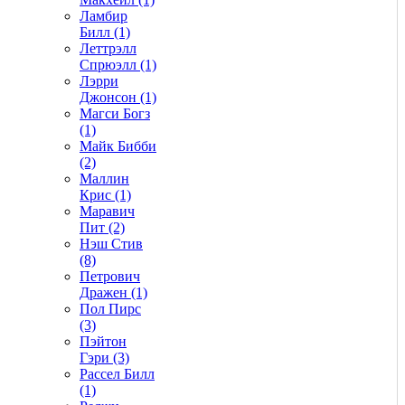
Ламбир
Билл (1)
Леттрэлл
Спрюэлл (1)
Лэрри
Джонсон (1)
Магси Богз
(1)
Майк Бибби
(2)
Маллин
Крис (1)
Маравич
Пит (2)
Нэш Стив
(8)
Петрович
Дражен (1)
Пол Пирс
(3)
Пэйтон
Гэри (3)
Рассел Билл
(1)