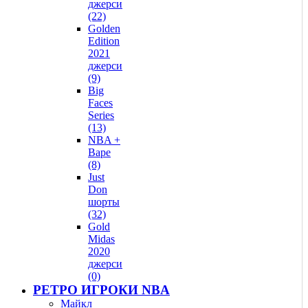
джерси
(22)
Golden
Edition
2021
джерси
(9)
Big
Faces
Series
(13)
NBA +
Bape
(8)
Just
Don
шорты
(32)
Gold
Midas
2020
джерси
(0)
РЕТРО ИГРОКИ NBA
Майкл