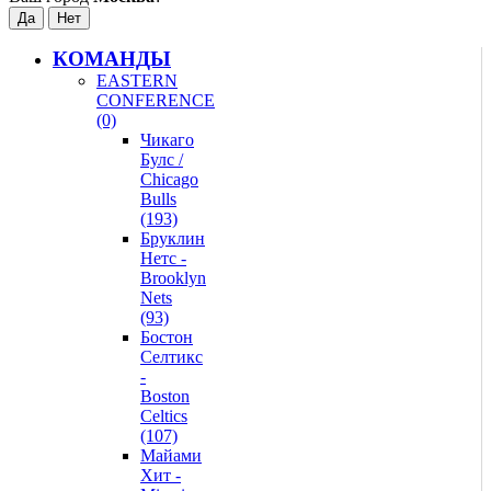
КОМАНДЫ
EASTERN
CONFERENCE
(0)
Чикаго
Булс /
Chicago
Bulls
(193)
Бруклин
Нетс -
Brooklyn
Nets
(93)
Бостон
Селтикс
-
Boston
Celtics
(107)
Майами
Хит -