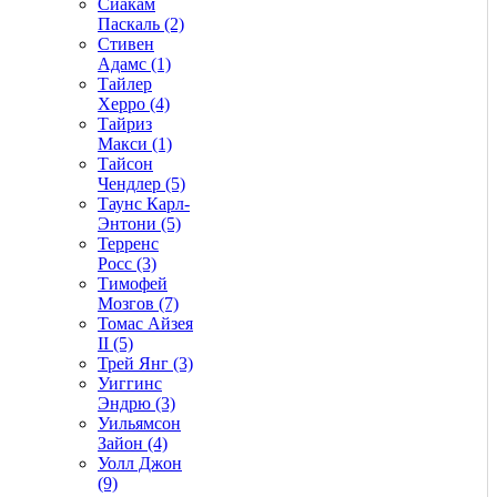
Сиакам
Паскаль (2)
Стивен
Адамс (1)
Тайлер
Херро (4)
Тайриз
Макси (1)
Тайсон
Чендлер (5)
Таунс Карл-
Энтони (5)
Терренс
Росс (3)
Тимофей
Мозгов (7)
Томас Айзея
II (5)
Трей Янг (3)
Уиггинс
Эндрю (3)
Уильямсон
Зайон (4)
Уолл Джон
(9)