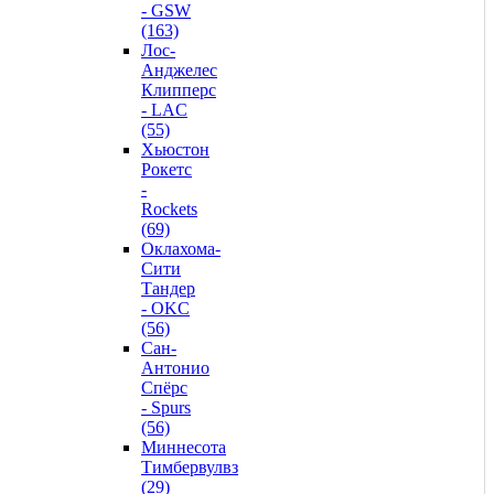
- GSW
(163)
Лос-
Анджелес
Клипперс
- LAC
(55)
Хьюстон
Рокетс
-
Rockets
(69)
Оклахома-
Сити
Тандер
- OKC
(56)
Сан-
Антонио
Спёрс
- Spurs
(56)
Миннесота
Тимбервулвз
(29)