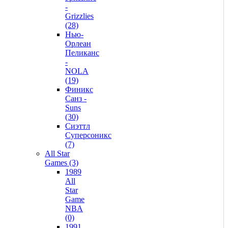
-
Grizzlies
(28)
Нью-
Орлеан
Пеликанс
-
NOLA
(19)
Финикс
Санз -
Suns
(30)
Сиэттл
Суперсоникс
(7)
All Star
Games (3)
1989
All
Star
Game
NBA
(0)
1991