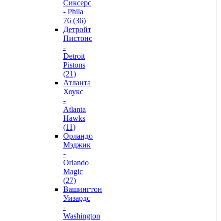
Сиксерс
- Phila
76 (36)
Детройт
Пистонс
-
Detroit
Pistons
(21)
Атланта
Хоукс
-
Atlanta
Hawks
(11)
Орландо
Мэджик
-
Orlando
Magic
(27)
Вашингтон
Уизардс
-
Washington