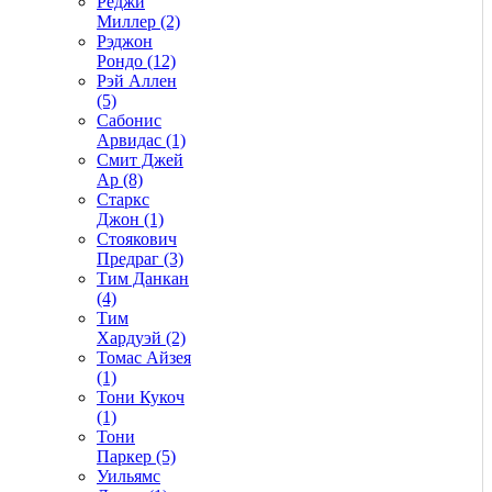
Реджи
Миллер (2)
Рэджон
Рондо (12)
Рэй Аллен
(5)
Сабонис
Арвидас (1)
Смит Джей
Ар (8)
Старкс
Джон (1)
Стоякович
Предраг (3)
Тим Данкан
(4)
Тим
Хардуэй (2)
Томас Айзея
(1)
Тони Кукоч
(1)
Тони
Паркер (5)
Уильямс