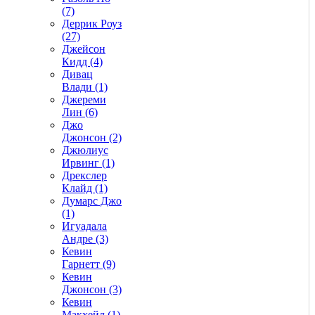
(7)
Деррик Роуз
(27)
Джейсон
Кидд (4)
Дивац
Влади (1)
Джереми
Лин (6)
Джо
Джонсон (2)
Джюлиус
Ирвинг (1)
Дрекслер
Клайд (1)
Думарс Джо
(1)
Игуадала
Андре (3)
Кевин
Гарнетт (9)
Кевин
Джонсон (3)
Кевин
Макхейл (1)