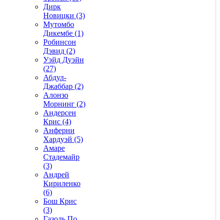
Дирк
Новицки (3)
Мутомбо
Дикембе (1)
Робинсон
Дэвид (2)
Уэйд Дуэйн
(27)
Абдул-
Джаббар (2)
Алонзо
Морнинг (2)
Андерсен
Крис (4)
Анферни
Xардуэй (5)
Амаре
Стадемайр
(3)
Андрей
Кириленко
(6)
Бош Крис
(3)
Газоль По