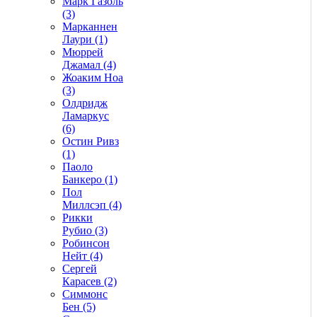
Марк Газоль
(3)
Марканнен
Лаури (1)
Мюррей
Джамал (4)
Жоаким Ноа
(3)
Олдридж
Ламаркус
(6)
Остин Ривз
(1)
Паоло
Банкеро (1)
Пол
Миллсэп (4)
Рикки
Рубио (3)
Робинсон
Нейт (4)
Сергей
Карасев (2)
Симмонс
Бен (5)