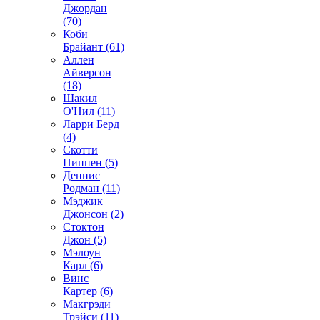
Джордан
(70)
Коби
Брайант (61)
Аллен
Айверсон
(18)
Шакил
О'Нил (11)
Ларри Берд
(4)
Скотти
Пиппен (5)
Деннис
Родман (11)
Мэджик
Джонсон (2)
Стоктон
Джон (5)
Мэлоун
Карл (6)
Винс
Картер (6)
Макгрэди
Трэйси (11)