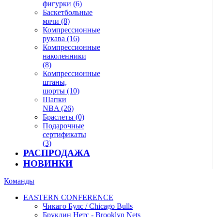
фигурки (6)
Баскетбольные
мячи (8)
Компрессионные
рукава (16)
Компрессионные
наколенники
(8)
Компрессионные
штаны,
шорты (10)
Шапки
NBA (26)
Браслеты (0)
Подарочные
сертификаты
(3)
РАСПРОДАЖА
НОВИНКИ
Команды
EASTERN CONFERENCE
Чикаго Булс / Chicago Bulls
Бруклин Нетс - Brooklyn Nets