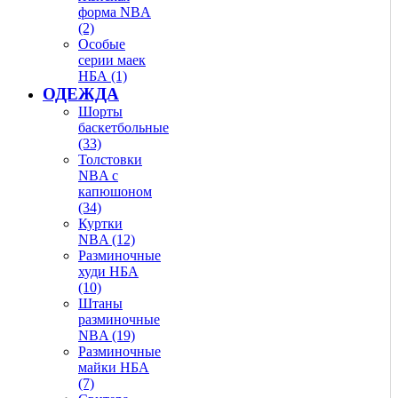
форма NBA
(2)
Особые
серии маек
НБА (1)
ОДЕЖДА
Шорты
баскетбольные
(33)
Толстовки
NBA с
капюшоном
(34)
Куртки
NBA (12)
Разминочные
худи НБА
(10)
Штаны
разминочные
NBA (19)
Разминочные
майки НБА
(7)