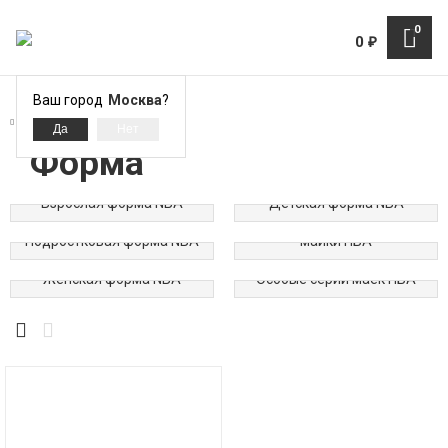
0
0
₽
Ваш город
Москва
?
Форма
Форма
Взрослая форма NBA
Детская форма NBA
Нанесение фамилий на
Подростковая форма NBA
майки НБА
Женская форма NBA
Особые серии маек НБА