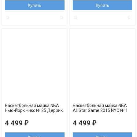
Купить
Купить
Баскетбольная майка NBA
Баскетбольная майка NBA
Нью-Йорк Никс № 25 Деррик
All Star Game 2015 NYC № 1
Роуз синяя NBA swingman
Роуз Деррик ВОСТОК белая
REV30
swingman
4 499
4 499
₽
₽