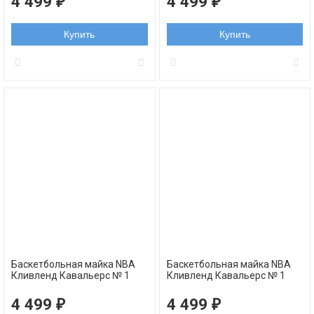
4 499
4 499
₽
₽
Купить
Купить
Баскетбольная майка NBA
Баскетбольная майка NBA
Кливленд Кавальерс № 1
Кливленд Кавальерс № 1
Деррик Роуз желтая
Деррик Роуз красная
альтернативная swingman
выездная swingman REV30
4 499
4 499
₽
₽
REV30