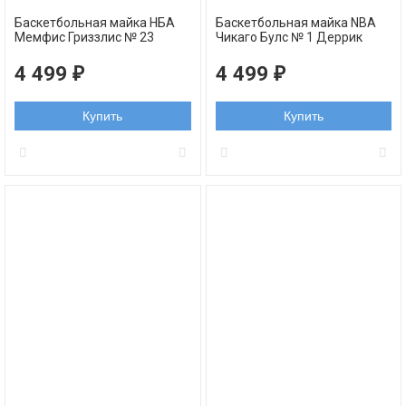
Баскетбольная майка НБА
Баскетбольная майка NBA
Мемфис Гриззлис № 23
Чикаго Булс № 1 Деррик
Деррик Роуз голубая 2023
Роуз красная NBA swingman
swingman
REV30
4 499
4 499
₽
₽
Купить
Купить