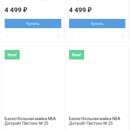
Роуз белая NBA swingman
Деррик Роуз синяя
REV30
swingman
4 499
4 499
₽
₽
Купить
Купить
New!
New!
Баскетбольная майка NBA
Баскетбольная майка NBA
Детройт Пистонс № 25
Детройт Пистонс № 25
Деррик Роуз серая
Деррик Роуз белая