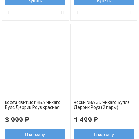
Купить
Купить
кофта свитшот НБА Чикаго
носки NBA 3D Чикаго Буллз
Булс Деррик Роуз красная
Деррик Роуз (2 пары)
3 999
1 499
₽
₽
В корзину
В корзину