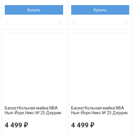
Купить
Купить
Баскетбольная майка NBA
Баскетбольная майка NBA
Нью-Йорк Никс № 25 Деррик
Нью-Йорк Никс № 25 Деррик
Роуз белая NBA swingman
Роуз оранжевая NBA
REV30
swingman REV30
4 499
4 499
₽
₽