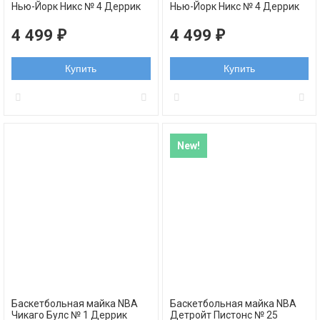
Нью-Йорк Никс № 4 Деррик
Нью-Йорк Никс № 4 Деррик
Роуз белая NBA swingman
Роуз черная NBA swingman
4 499
4 499
₽
₽
Купить
Купить
New!
Баскетбольная майка NBA
Баскетбольная майка NBA
Чикаго Булс № 1 Деррик
Детройт Пистонс № 25