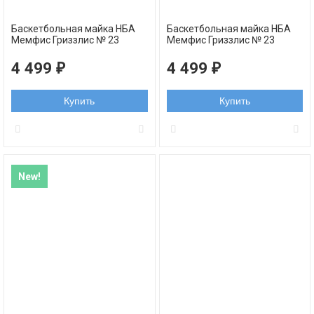
Баскетбольная майка НБА
Баскетбольная майка НБА
Мемфис Гриззлис № 23
Мемфис Гриззлис № 23
Деррик Роуз лазурная 2023
Деррик Роуз белая 2023
swingman
swingman
4 499
4 499
₽
₽
Купить
Купить
New!