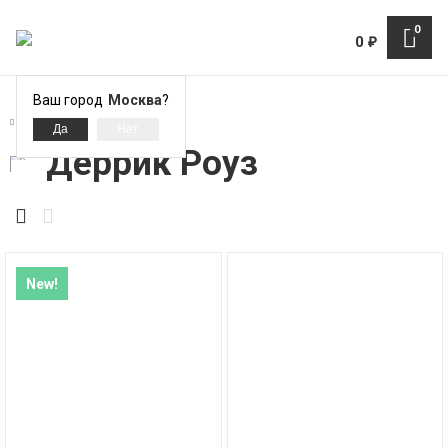
0
0
₽
Ваш город
Москва
?
Деррик Роуз
Деррик Роуз
New!