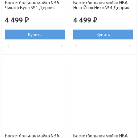
Баскетбольная майка NBA
Баскетбольная майка NBA
Чикаго Булс № 1 Деррик
Нью-Йорк Никс № 4 Деррик
Роуз черная NBA swingman
Роуз синяя NBA swingman
REV30
4 499
4 499
₽
₽
Купить
Купить
Баскетбольная майка NBA
Баскетбольная майка NBA