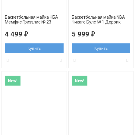
Баскетбольная майка НБА
Баскетбольная майка NBA
Мемфис Гриззлис № 23
Чикаго Булс № 1 Деррик
Деррик Роуз черная 2023
Роуз красная NBA Authentic
swingman
4 499
5 999
₽
₽
Купить
Купить
New!
New!