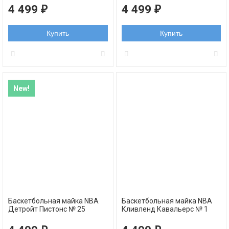
swingman
swingman
4 499
4 499
₽
₽
Купить
Купить
New!
Баскетбольная майка NBA
Баскетбольная майка NBA
Детройт Пистонс № 25
Кливленд Кавальерс № 1
Деррик Роуз графит
Деррик Роуз белая
swingman
домашняя swingman REV30