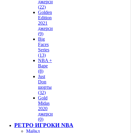
джерси
(22)
Golden
Edition
2021
джерси
(9)
Big
Faces
Series
(13)
NBA +
Bape
(8)
Just
Don
шорты
(32)
Gold
Midas
2020
джерси
(0)
РЕТРО ИГРОКИ NBA
Майкл