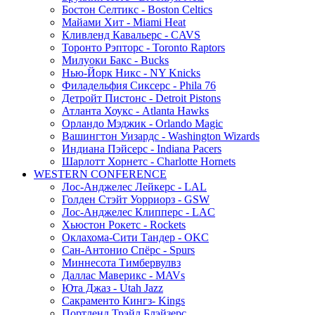
Бостон Селтикс - Boston Celtics
Майами Хит - Miami Heat
Кливленд Кавальерс - CAVS
Торонто Рэпторс - Toronto Raptors
Милуоки Бакс - Bucks
Нью-Йорк Никс - NY Knicks
Филадельфия Сиксерс - Phila 76
Детройт Пистонс - Detroit Pistons
Атланта Хоукс - Atlanta Hawks
Орландо Мэджик - Orlando Magic
Вашингтон Уизардс - Washington Wizards
Индиана Пэйсерс - Indiana Pacers
Шарлотт Хорнетс - Charlotte Hornets
WESTERN CONFERENCE
Лос-Анджелес Лейкерс - LAL
Голден Стэйт Уорриорз - GSW
Лос-Анджелес Клипперс - LAC
Хьюстон Рокетс - Rockets
Оклахома-Сити Тандер - OKC
Сан-Антонио Спёрс - Spurs
Миннесота Тимбервулвз
Даллас Маверикс - MAVs
Юта Джаз - Utah Jazz
Сакраменто Кингз- Kings
Портленд Трэйл Блэйзерс