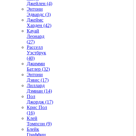
Джейлен (4)
Энтони
Эдвардс (3)
Джеймс
Харден (42)
Кауай
Леонард
(27)
Расселл
Уэстбрук
(40)
Джимми
Батлер (32)
Энтони
Дэвис (17)
Лиллард
Дэмиан (14)
Пол
Джордж (17)
Крис Пол
(16)
Клей
Томпсон (9)
Блейк
Гриффин