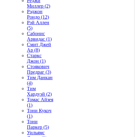
Реджи
Миллер (2)
Рэджон
Рондо (12)
Рэй Аллен
(5)
Сабонис
Арвидас (1)
Смит Джей
Ар (8)
Старкс
Джон (1)
Стоякович
Предраг (3)
Тим Данкан
(4)
Тим
Хардуэй (2)
Томас Айзея
(1)
Тони Кукоч
(1)
Тони
Паркер (5)
Уильямс