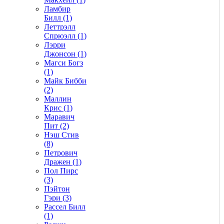
Ламбир
Билл (1)
Леттрэлл
Спрюэлл (1)
Лэрри
Джонсон (1)
Магси Богз
(1)
Майк Бибби
(2)
Маллин
Крис (1)
Маравич
Пит (2)
Нэш Стив
(8)
Петрович
Дражен (1)
Пол Пирс
(3)
Пэйтон
Гэри (3)
Рассел Билл
(1)