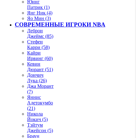
Юинг
Патрик (1)
Янг Ник (4)
Яо Мин (3)
СОВРЕМЕННЫЕ ИГРОКИ NBA
Леброн
Джеймс (85)
Стефен
Карри (58)
Кайри
Ирвинг (60)
Кевин
Дюрант (51)
Дончич
Лука (26)
Джа Морант
(7)
Яннис
Адетокумбо
(21)
Никола
Йокич (5)
Тэйтум
Джейсон (5)
Браун