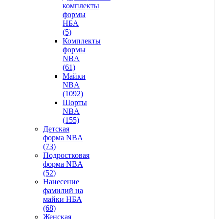
комплекты
формы
НБА
(5)
Комплекты
формы
NBA
(61)
Майки
NBA
(1092)
Шорты
NBA
(155)
Детская
форма NBA
(73)
Подростковая
форма NBA
(52)
Нанесение
фамилий на
майки НБА
(68)
Женская