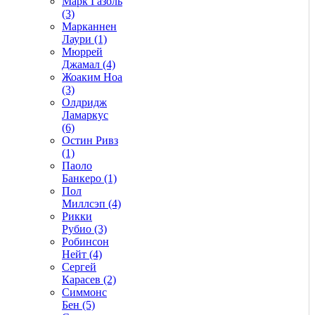
Марк Газоль
(3)
Марканнен
Лаури (1)
Мюррей
Джамал (4)
Жоаким Ноа
(3)
Олдридж
Ламаркус
(6)
Остин Ривз
(1)
Паоло
Банкеро (1)
Пол
Миллсэп (4)
Рикки
Рубио (3)
Робинсон
Нейт (4)
Сергей
Карасев (2)
Симмонс
Бен (5)