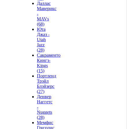
Даллас
Маверикс
-
MAVs
(68)
Юта
Джаз -
Utah
Jazz
(28)
Сакраменто
Кингз-
Kings
(15)
Портленд
Трэйл
Блэйзерс
(27)
Денвер
Наггетс
-
Nuggets
(28)
Мемфис
Гриззлис