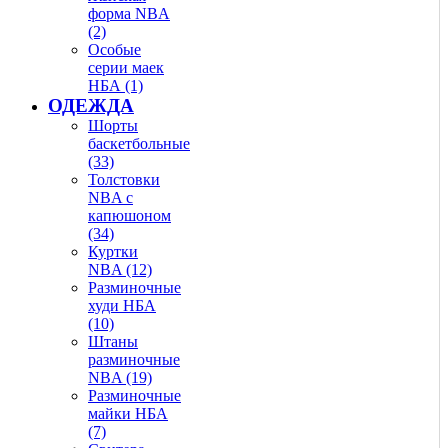
форма NBA
(2)
Особые
серии маек
НБА (1)
ОДЕЖДА
Шорты
баскетбольные
(33)
Толстовки
NBA с
капюшоном
(34)
Куртки
NBA (12)
Разминочные
худи НБА
(10)
Штаны
разминочные
NBA (19)
Разминочные
майки НБА
(7)