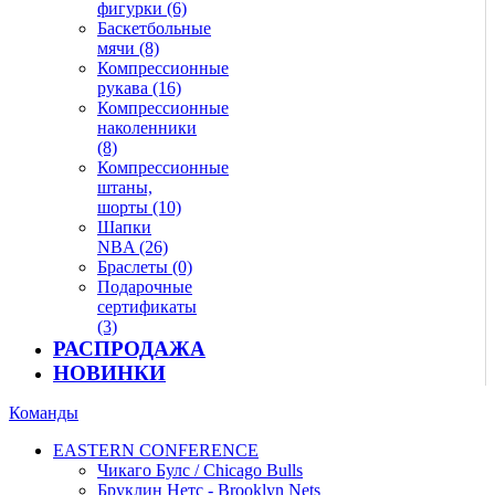
фигурки (6)
Баскетбольные
мячи (8)
Компрессионные
рукава (16)
Компрессионные
наколенники
(8)
Компрессионные
штаны,
шорты (10)
Шапки
NBA (26)
Браслеты (0)
Подарочные
сертификаты
(3)
РАСПРОДАЖА
НОВИНКИ
Команды
EASTERN CONFERENCE
Чикаго Булс / Chicago Bulls
Бруклин Нетс - Brooklyn Nets