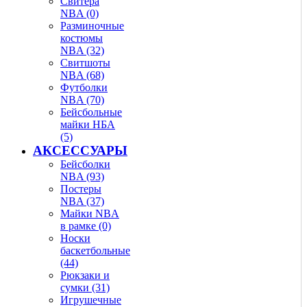
Свитера
NBA (0)
Разминочные
костюмы
NBA (32)
Свитшоты
NBA (68)
Футболки
NBA (70)
Бейсбольные
майки НБА
(5)
АКСЕССУАРЫ
Бейсболки
NBA (93)
Постеры
NBA (37)
Майки NBA
в рамке (0)
Носки
баскетбольные
(44)
Рюкзаки и
сумки (31)
Игрушечные