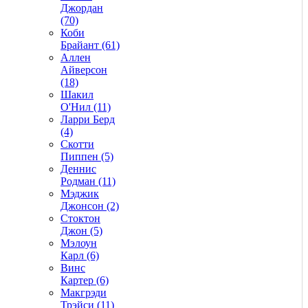
Джордан
(70)
Коби
Брайант (61)
Аллен
Айверсон
(18)
Шакил
О'Нил (11)
Ларри Берд
(4)
Скотти
Пиппен (5)
Деннис
Родман (11)
Мэджик
Джонсон (2)
Стоктон
Джон (5)
Мэлоун
Карл (6)
Винс
Картер (6)
Макгрэди
Трэйси (11)