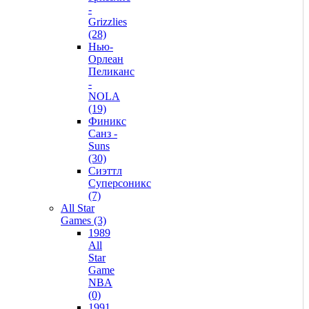
-
Grizzlies
(28)
Нью-
Орлеан
Пеликанс
-
NOLA
(19)
Финикс
Санз -
Suns
(30)
Сиэттл
Суперсоникс
(7)
All Star
Games (3)
1989
All
Star
Game
NBA
(0)
1991