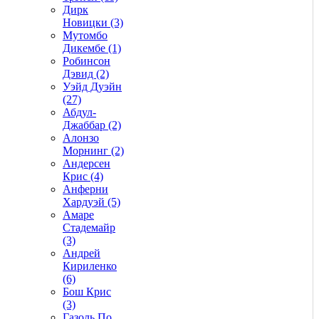
Дирк
Новицки (3)
Мутомбо
Дикембе (1)
Робинсон
Дэвид (2)
Уэйд Дуэйн
(27)
Абдул-
Джаббар (2)
Алонзо
Морнинг (2)
Андерсен
Крис (4)
Анферни
Xардуэй (5)
Амаре
Стадемайр
(3)
Андрей
Кириленко
(6)
Бош Крис
(3)
Газоль По