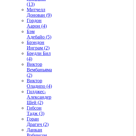
(13)
Митчелл
Донован (9)
Гордон
Аарон (4)
Бэм
Адебайо (5)
Брэндон
Инграм (2)
Бредли Бил
(4)
Виктор
Вембаньяма
(2)
Виктор
Оладипо (4)
Гилджес-
Александер
Шей (2)
Гибсон
Тадж (3)
Горан
Драгич (2)
Данкан
Робинсон