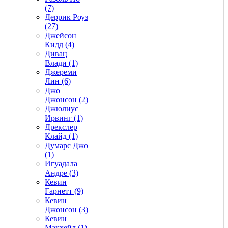
(7)
Деррик Роуз
(27)
Джейсон
Кидд (4)
Дивац
Влади (1)
Джереми
Лин (6)
Джо
Джонсон (2)
Джюлиус
Ирвинг (1)
Дрекслер
Клайд (1)
Думарс Джо
(1)
Игуадала
Андре (3)
Кевин
Гарнетт (9)
Кевин
Джонсон (3)
Кевин
Макхейл (1)