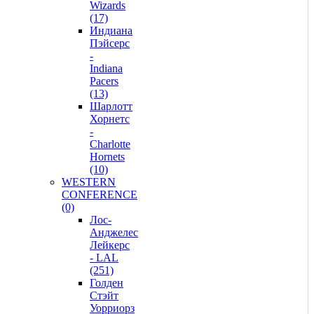
Wizards
(17)
Индиана
Пэйсерс
-
Indiana
Pacers
(13)
Шарлотт
Хорнетс
-
Charlotte
Hornets
(10)
WESTERN
CONFERENCE
(0)
Лос-
Анджелес
Лейкерс
- LAL
(251)
Голден
Стэйт
Уорриорз