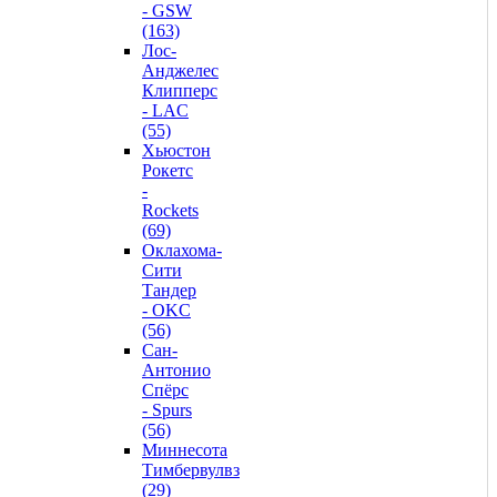
- GSW
(163)
Лос-
Анджелес
Клипперс
- LAC
(55)
Хьюстон
Рокетс
-
Rockets
(69)
Оклахома-
Сити
Тандер
- OKC
(56)
Сан-
Антонио
Спёрс
- Spurs
(56)
Миннесота
Тимбервулвз
(29)