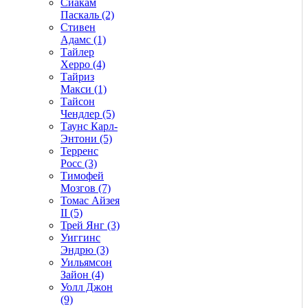
Сиакам
Паскаль (2)
Стивен
Адамс (1)
Тайлер
Херро (4)
Тайриз
Макси (1)
Тайсон
Чендлер (5)
Таунс Карл-
Энтони (5)
Терренс
Росс (3)
Тимофей
Мозгов (7)
Томас Айзея
II (5)
Трей Янг (3)
Уиггинс
Эндрю (3)
Уильямсон
Зайон (4)
Уолл Джон
(9)