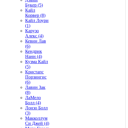
Букер (5)
Кайл
Корвер (8)
Кайл Лоури
(1)
Карузо
Алекс (4)
Кевин Лав
(6)
Кендрик
Нанн (4)
Кузма Кайл
(5)
Кристапс
Порзингис
(6)
Лавин Зак
(8)
ЛаМело
Болл (4)
Лонзо Болл
(3)
Макколлум
Си Джей (4)