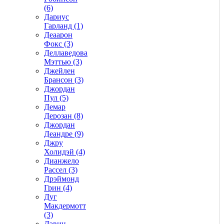
(6)
Дариус
Гарланд (1)
Деаарон
Фокс (3)
Деллаведова
Мэттью (3)
Джейлен
Брансон (3)
Джордан
Пул (5)
Демар
Дерозан (8)
Джордан
Деандре (9)
Джру
Холидэй (4)
Дианжело
Рассел (3)
Дрэймонд
Грин (4)
Дуг
Макдермотт
(3)
Дэвин