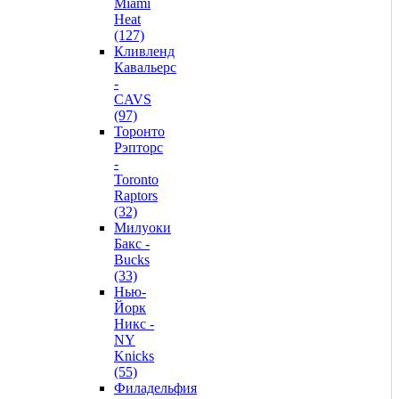
Miami
Heat
(127)
Кливленд
Кавальерс
-
CAVS
(97)
Торонто
Рэпторс
-
Toronto
Raptors
(32)
Милуоки
Бакс -
Bucks
(33)
Нью-
Йорк
Никс -
NY
Knicks
(55)
Филадельфия