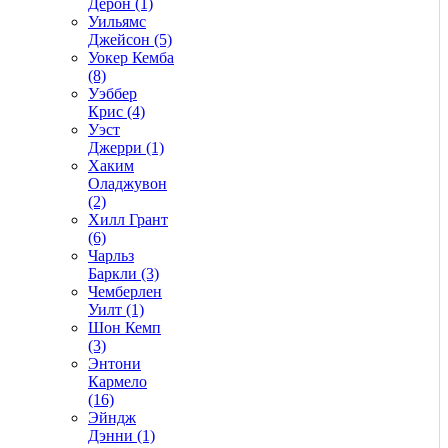
Дерон (1)
Уильямс
Джейсон (5)
Уокер Кемба
(8)
Уэббер
Крис (4)
Уэст
Джерри (1)
Хаким
Оладжувон
(2)
Хилл Грант
(6)
Чарльз
Баркли (3)
Чемберлен
Уилт (1)
Шон Кемп
(3)
Энтони
Кармело
(16)
Эйндж
Дэнни (1)