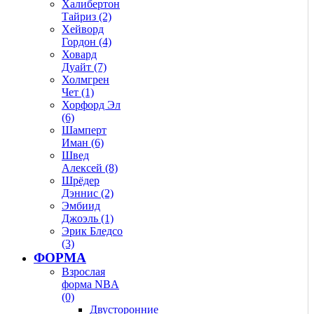
Халибертон
Тайриз (2)
Хейворд
Гордон (4)
Ховард
Дуайт (7)
Холмгрен
Чет (1)
Хорфорд Эл
(6)
Шамперт
Иман (6)
Швед
Алексей (8)
Шрёдер
Дэннис (2)
Эмбиид
Джоэль (1)
Эрик Бледсо
(3)
ФОРМА
Взрослая
форма NBA
(0)
Двусторонние