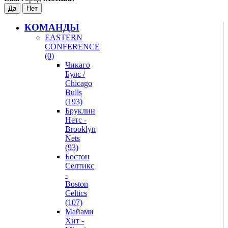
КОМАНДЫ
EASTERN
CONFERENCE
(0)
Чикаго
Булс /
Chicago
Bulls
(193)
Бруклин
Нетс -
Brooklyn
Nets
(93)
Бостон
Селтикс
-
Boston
Celtics
(107)
Майами
Хит -