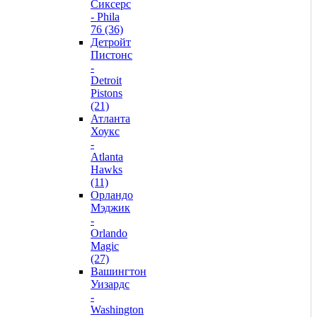
Сиксерс
- Phila
76 (36)
Детройт
Пистонс
-
Detroit
Pistons
(21)
Атланта
Хоукс
-
Atlanta
Hawks
(11)
Орландо
Мэджик
-
Orlando
Magic
(27)
Вашингтон
Уизардс
-
Washington