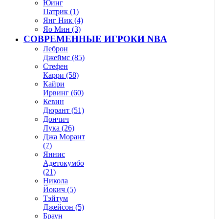
Юинг
Патрик (1)
Янг Ник (4)
Яо Мин (3)
СОВРЕМЕННЫЕ ИГРОКИ NBA
Леброн
Джеймс (85)
Стефен
Карри (58)
Кайри
Ирвинг (60)
Кевин
Дюрант (51)
Дончич
Лука (26)
Джа Морант
(7)
Яннис
Адетокумбо
(21)
Никола
Йокич (5)
Тэйтум
Джейсон (5)
Браун