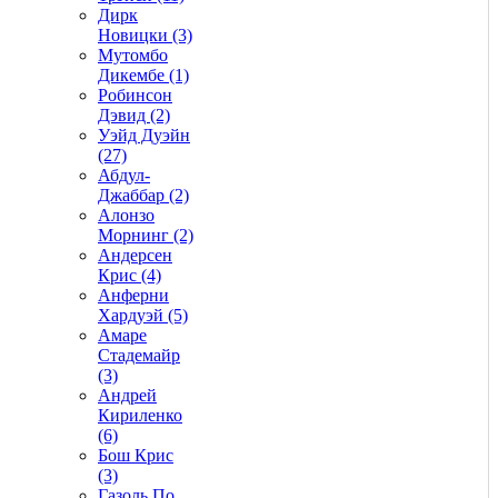
Дирк
Новицки (3)
Мутомбо
Дикембе (1)
Робинсон
Дэвид (2)
Уэйд Дуэйн
(27)
Абдул-
Джаббар (2)
Алонзо
Морнинг (2)
Андерсен
Крис (4)
Анферни
Xардуэй (5)
Амаре
Стадемайр
(3)
Андрей
Кириленко
(6)
Бош Крис
(3)
Газоль По