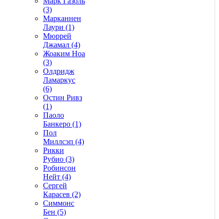
Марк Газоль
(3)
Марканнен
Лаури (1)
Мюррей
Джамал (4)
Жоаким Ноа
(3)
Олдридж
Ламаркус
(6)
Остин Ривз
(1)
Паоло
Банкеро (1)
Пол
Миллсэп (4)
Рикки
Рубио (3)
Робинсон
Нейт (4)
Сергей
Карасев (2)
Симмонс
Бен (5)