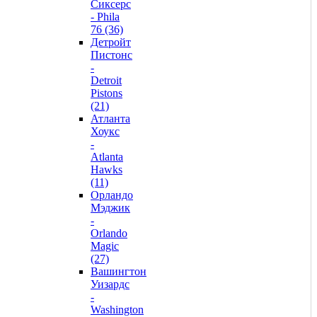
Сиксерс
- Phila
76 (36)
Детройт
Пистонс
-
Detroit
Pistons
(21)
Атланта
Хоукс
-
Atlanta
Hawks
(11)
Орландо
Мэджик
-
Orlando
Magic
(27)
Вашингтон
Уизардс
-
Washington