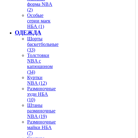
форма NBA
(2)
Особые
серии маек
НБА (1)
ОДЕЖДА
Шорты
баскетбольные
(33)
Толстовки
NBA с
капюшоном
(34)
Куртки
NBA (12)
Разминочные
худи НБА
(10)
Штаны
разминочные
NBA (19)
Разминочные
майки НБА
(7)