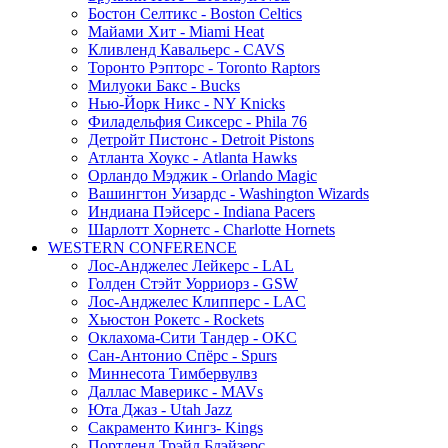
Бостон Селтикс - Boston Celtics
Майами Хит - Miami Heat
Кливленд Кавальерс - CAVS
Торонто Рэпторс - Toronto Raptors
Милуоки Бакс - Bucks
Нью-Йорк Никс - NY Knicks
Филадельфия Сиксерс - Phila 76
Детройт Пистонс - Detroit Pistons
Атланта Хоукс - Atlanta Hawks
Орландо Мэджик - Orlando Magic
Вашингтон Уизардс - Washington Wizards
Индиана Пэйсерс - Indiana Pacers
Шарлотт Хорнетс - Charlotte Hornets
WESTERN CONFERENCE
Лос-Анджелес Лейкерс - LAL
Голден Стэйт Уорриорз - GSW
Лос-Анджелес Клипперс - LAC
Хьюстон Рокетс - Rockets
Оклахома-Сити Тандер - OKC
Сан-Антонио Спёрс - Spurs
Миннесота Тимбервулвз
Даллас Маверикс - MAVs
Юта Джаз - Utah Jazz
Сакраменто Кингз- Kings
Портленд Трэйл Блэйзерс