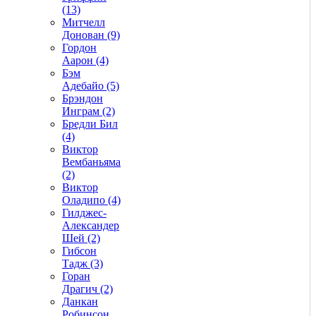
(13)
Митчелл
Донован (9)
Гордон
Аарон (4)
Бэм
Адебайо (5)
Брэндон
Инграм (2)
Бредли Бил
(4)
Виктор
Вембаньяма
(2)
Виктор
Оладипо (4)
Гилджес-
Александер
Шей (2)
Гибсон
Тадж (3)
Горан
Драгич (2)
Данкан
Робинсон