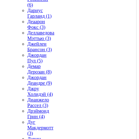
(6)
Дариус
Гарланд (1)
Деаарон
Фокс (3)
Деллаведова
Мэттью (3)
Джейлен
Брансон (3)
Джордан
Пул (5)
Демар
Дерозан (8)
Джордан
Деандре (9)
Джру
Холидэй (4)
Дианжело
Рассел (3)
Дрэймонд
Грин (4)
Дуг
Макдермотт
(3)
Дэвин