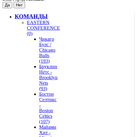
КОМАНДЫ
EASTERN
CONFERENCE
(0)
Чикаго
Булс /
Chicago
Bulls
(193)
Бруклин
Нетс -
Brooklyn
Nets
(93)
Бостон
Селтикс
-
Boston
Celtics
(107)
Майами
Хит -