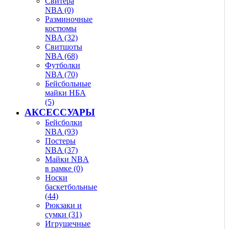
Свитера
NBA (0)
Разминочные
костюмы
NBA (32)
Свитшоты
NBA (68)
Футболки
NBA (70)
Бейсбольные
майки НБА
(5)
АКСЕССУАРЫ
Бейсболки
NBA (93)
Постеры
NBA (37)
Майки NBA
в рамке (0)
Носки
баскетбольные
(44)
Рюкзаки и
сумки (31)
Игрушечные