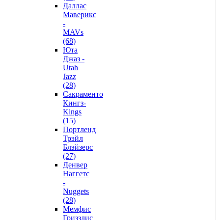
Даллас
Маверикс
-
MAVs
(68)
Юта
Джаз -
Utah
Jazz
(28)
Сакраменто
Кингз-
Kings
(15)
Портленд
Трэйл
Блэйзерс
(27)
Денвер
Наггетс
-
Nuggets
(28)
Мемфис
Гриззлис