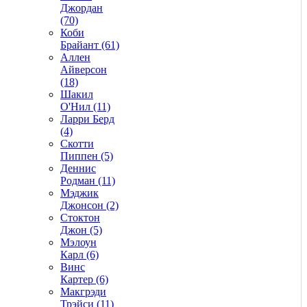
Джордан
(70)
Коби
Брайант (61)
Аллен
Айверсон
(18)
Шакил
О'Нил (11)
Ларри Берд
(4)
Скотти
Пиппен (5)
Деннис
Родман (11)
Мэджик
Джонсон (2)
Стоктон
Джон (5)
Мэлоун
Карл (6)
Винс
Картер (6)
Макгрэди
Трэйси (11)