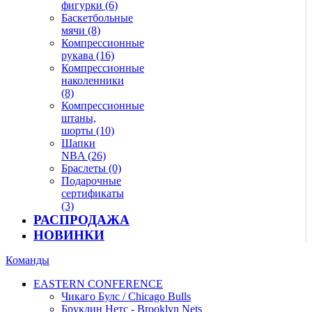
фигурки (6)
Баскетбольные
мячи (8)
Компрессионные
рукава (16)
Компрессионные
наколенники
(8)
Компрессионные
штаны,
шорты (10)
Шапки
NBA (26)
Браслеты (0)
Подарочные
сертификаты
(3)
РАСПРОДАЖА
НОВИНКИ
Команды
EASTERN CONFERENCE
Чикаго Булс / Chicago Bulls
Бруклин Нетс - Brooklyn Nets