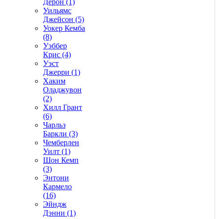
Дерон (1)
Уильямс
Джейсон (5)
Уокер Кемба
(8)
Уэббер
Крис (4)
Уэст
Джерри (1)
Хаким
Оладжувон
(2)
Хилл Грант
(6)
Чарльз
Баркли (3)
Чемберлен
Уилт (1)
Шон Кемп
(3)
Энтони
Кармело
(16)
Эйндж
Дэнни (1)