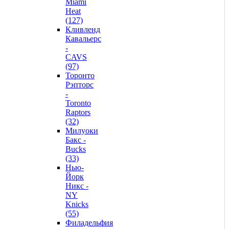
Miami
Heat
(127)
Кливленд
Кавальерс
-
CAVS
(97)
Торонто
Рэпторс
-
Toronto
Raptors
(32)
Милуоки
Бакс -
Bucks
(33)
Нью-
Йорк
Никс -
NY
Knicks
(55)
Филадельфия