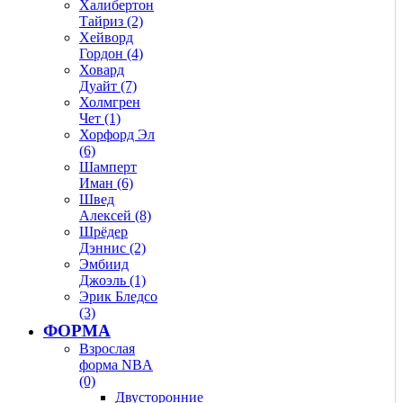
Халибертон
Тайриз (2)
Хейворд
Гордон (4)
Ховард
Дуайт (7)
Холмгрен
Чет (1)
Хорфорд Эл
(6)
Шамперт
Иман (6)
Швед
Алексей (8)
Шрёдер
Дэннис (2)
Эмбиид
Джоэль (1)
Эрик Бледсо
(3)
ФОРМА
Взрослая
форма NBA
(0)
Двусторонние