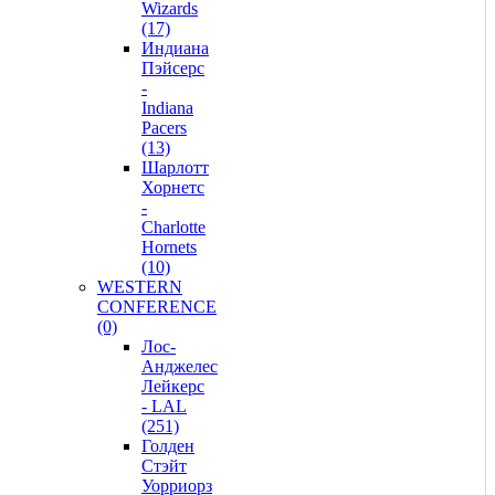
Wizards
(17)
Индиана
Пэйсерс
-
Indiana
Pacers
(13)
Шарлотт
Хорнетс
-
Charlotte
Hornets
(10)
WESTERN
CONFERENCE
(0)
Лос-
Анджелес
Лейкерс
- LAL
(251)
Голден
Стэйт
Уорриорз