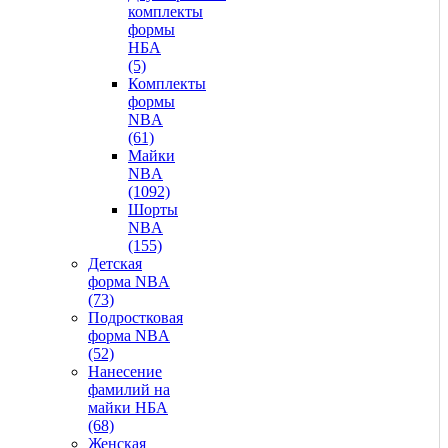
комплекты
формы
НБА
(5)
Комплекты
формы
NBA
(61)
Майки
NBA
(1092)
Шорты
NBA
(155)
Детская
форма NBA
(73)
Подростковая
форма NBA
(52)
Нанесение
фамилий на
майки НБА
(68)
Женская