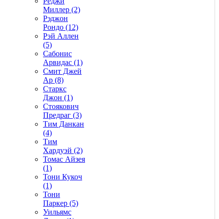
Реджи
Миллер (2)
Рэджон
Рондо (12)
Рэй Аллен
(5)
Сабонис
Арвидас (1)
Смит Джей
Ар (8)
Старкс
Джон (1)
Стоякович
Предраг (3)
Тим Данкан
(4)
Тим
Хардуэй (2)
Томас Айзея
(1)
Тони Кукоч
(1)
Тони
Паркер (5)
Уильямс