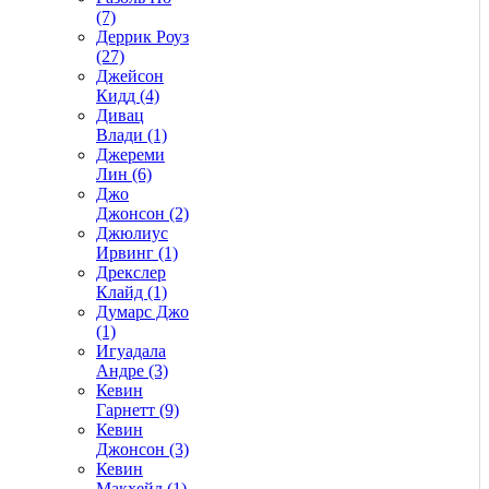
(7)
Деррик Роуз
(27)
Джейсон
Кидд (4)
Дивац
Влади (1)
Джереми
Лин (6)
Джо
Джонсон (2)
Джюлиус
Ирвинг (1)
Дрекслер
Клайд (1)
Думарс Джо
(1)
Игуадала
Андре (3)
Кевин
Гарнетт (9)
Кевин
Джонсон (3)
Кевин
Макхейл (1)