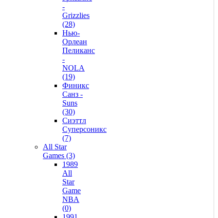
-
Grizzlies
(28)
Нью-
Орлеан
Пеликанс
-
NOLA
(19)
Финикс
Санз -
Suns
(30)
Сиэттл
Суперсоникс
(7)
All Star
Games (3)
1989
All
Star
Game
NBA
(0)
1991