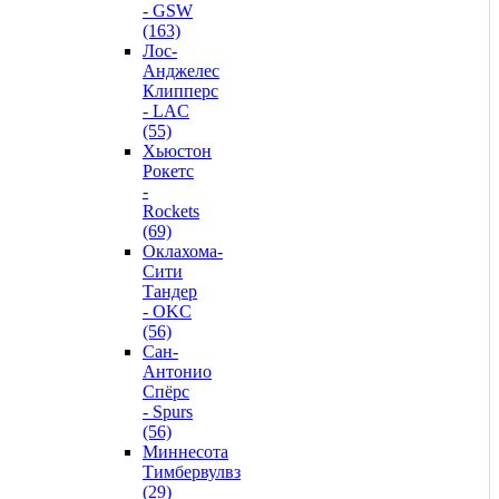
- GSW
(163)
Лос-
Анджелес
Клипперс
- LAC
(55)
Хьюстон
Рокетс
-
Rockets
(69)
Оклахома-
Сити
Тандер
- OKC
(56)
Сан-
Антонио
Спёрс
- Spurs
(56)
Миннесота
Тимбервулвз
(29)