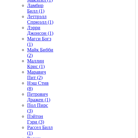
Ламбир
Билл (1)
Леттрэлл
Спрюэлл (1)
Лэрри
Джонсон (1)
Магси Богз
(1)
Майк Бибби
(2)
Маллин
Крис (1)
Маравич
Пит (2)
Нэш Стив
(8)
Петрович
Дражен (1)
Пол Пирс
(3)
Пэйтон
Гэри (3)
Рассел Билл
(1)