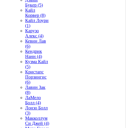
Букер (5)
Кайл
Корвер (8)
Кайл Лоури
(1)
Карузо
Алекс (4)
Кевин Лав
(6)
Кендрик
Нанн (4)
Кузма Кайл
(5)
Кристапс
Порзингис
(6)
Лавин Зак
(8)
ЛаМело
Болл (4)
Лонзо Болл
(3)
Макколлум
Си Джей (4)