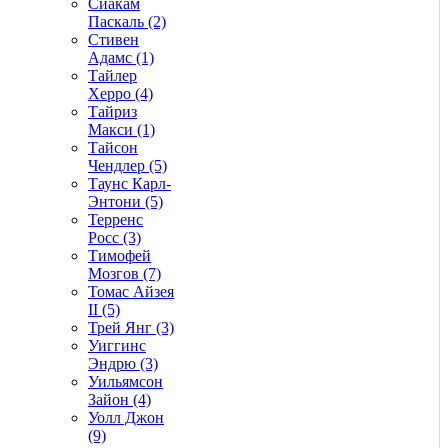
Сиакам
Паскаль (2)
Стивен
Адамс (1)
Тайлер
Херро (4)
Тайриз
Макси (1)
Тайсон
Чендлер (5)
Таунс Карл-
Энтони (5)
Терренс
Росс (3)
Тимофей
Мозгов (7)
Томас Айзея
II (5)
Трей Янг (3)
Уиггинс
Эндрю (3)
Уильямсон
Зайон (4)
Уолл Джон
(9)