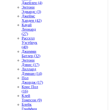
Джейлен (4)
Энтони
Эдвардс (3)
Джеймс
Харден (42)
Кауай
Леонард
(27)
Расселл
Уэстбрук
(40)
Джимми
Батлер (32)
Энтони
Дэвис (17)
Лиллард
Дэмиан (14)
Пол
Джордж (17)
Крис Пол
(16)
Клей
Томпсон (9)
Блейк
Гриффин