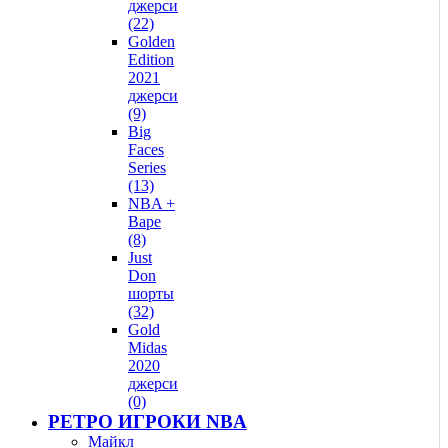
джерси
(22)
Golden
Edition
2021
джерси
(9)
Big
Faces
Series
(13)
NBA +
Bape
(8)
Just
Don
шорты
(32)
Gold
Midas
2020
джерси
(0)
РЕТРО ИГРОКИ NBA
Майкл